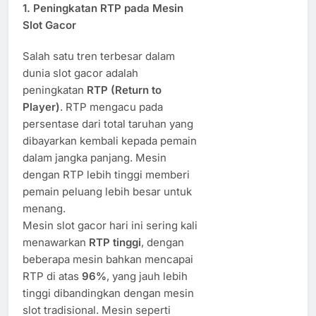
1.
Peningkatan RTP pada Mesin
Slot Gacor
Salah satu tren terbesar dalam
dunia slot gacor adalah
peningkatan
RTP (Return to
Player)
. RTP mengacu pada
persentase dari total taruhan yang
dibayarkan kembali kepada pemain
dalam jangka panjang. Mesin
dengan RTP lebih tinggi memberi
pemain peluang lebih besar untuk
menang.
Mesin slot gacor hari ini sering kali
menawarkan
RTP tinggi
, dengan
beberapa mesin bahkan mencapai
RTP di atas
96%
, yang jauh lebih
tinggi dibandingkan dengan mesin
slot tradisional. Mesin seperti