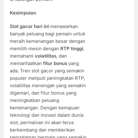
Kesimpulan
Slot gacor hari ini
menawarkan
banyak peluang bagi pemain untuk
meraih kemenangan besar dengan
memilih mesin dengan
RTP tinggi
,
memahami
volatilitas
, dan
memanfaatkan
fitur bonus
yang
ada. Tren slot gacor yang semakin
populer meliputi peningkatan RTP,
volatilitas menengah yang semakin
digemari, dan fitur bonus yang
meningkatkan peluang
kemenangan. Dengan kemajuan
teknologi dan inovasi dalam dunia
slot, permainan ini akan terus
berkembang dan memberikan
pengalaman bermain yang semakin