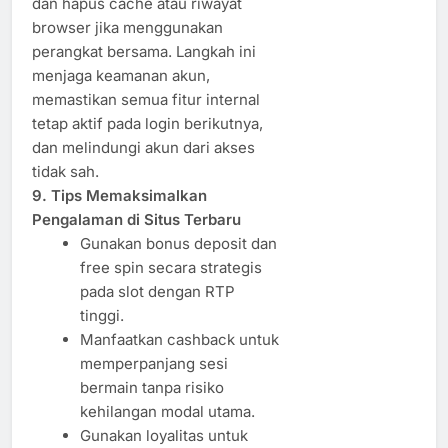
dan hapus cache atau riwayat
browser jika menggunakan
perangkat bersama. Langkah ini
menjaga keamanan akun,
memastikan semua fitur internal
tetap aktif pada login berikutnya,
dan melindungi akun dari akses
tidak sah.
9. Tips Memaksimalkan
Pengalaman di Situs Terbaru
Gunakan bonus deposit dan
free spin secara strategis
pada slot dengan RTP
tinggi.
Manfaatkan cashback untuk
memperpanjang sesi
bermain tanpa risiko
kehilangan modal utama.
Gunakan loyalitas untuk