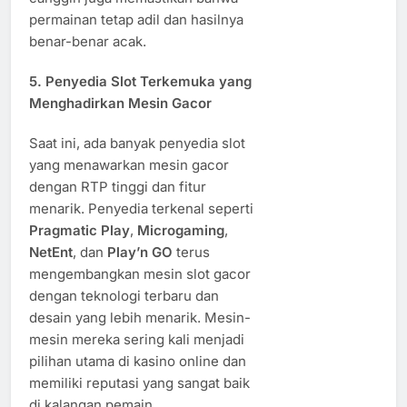
permainan tetap adil dan hasilnya
benar-benar acak.
5.
Penyedia Slot Terkemuka yang
Menghadirkan Mesin Gacor
Saat ini, ada banyak penyedia slot
yang menawarkan mesin gacor
dengan RTP tinggi dan fitur
menarik. Penyedia terkenal seperti
Pragmatic Play
,
Microgaming
,
NetEnt
, dan
Play’n GO
terus
mengembangkan mesin slot gacor
dengan teknologi terbaru dan
desain yang lebih menarik. Mesin-
mesin mereka sering kali menjadi
pilihan utama di kasino online dan
memiliki reputasi yang sangat baik
di kalangan pemain.