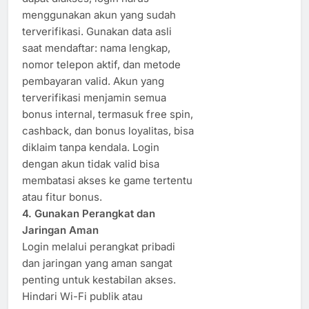
menggunakan akun yang sudah
terverifikasi. Gunakan data asli
saat mendaftar: nama lengkap,
nomor telepon aktif, dan metode
pembayaran valid. Akun yang
terverifikasi menjamin semua
bonus internal, termasuk free spin,
cashback, dan bonus loyalitas, bisa
diklaim tanpa kendala. Login
dengan akun tidak valid bisa
membatasi akses ke game tertentu
atau fitur bonus.
4. Gunakan Perangkat dan
Jaringan Aman
Login melalui perangkat pribadi
dan jaringan yang aman sangat
penting untuk kestabilan akses.
Hindari Wi-Fi publik atau