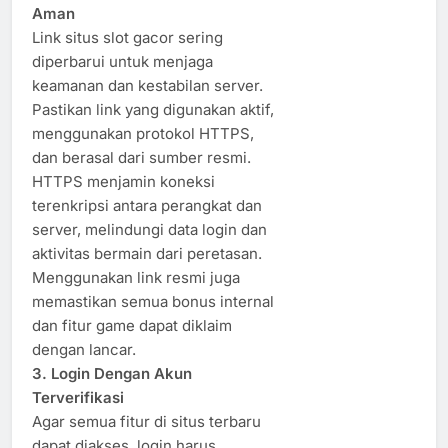
Aman
Link situs slot gacor sering
diperbarui untuk menjaga
keamanan dan kestabilan server.
Pastikan link yang digunakan aktif,
menggunakan protokol HTTPS,
dan berasal dari sumber resmi.
HTTPS menjamin koneksi
terenkripsi antara perangkat dan
server, melindungi data login dan
aktivitas bermain dari peretasan.
Menggunakan link resmi juga
memastikan semua bonus internal
dan fitur game dapat diklaim
dengan lancar.
3. Login Dengan Akun
Terverifikasi
Agar semua fitur di situs terbaru
dapat diakses, login harus