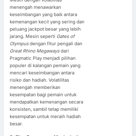
menengah menawarkan
keseimbangan yang baik antara
kemenangan kecil yang sering dan
peluang jackpot besar yang lebih
jarang. Mesin seperti
Gates of
Olympus
dengan fitur pengali dan
Great Rhino Megaways
dari
Pragmatic Play menjadi pilihan
populer di kalangan pemain yang
mencari keseimbangan antara
risiko dan hadiah. Volatilitas
menengah memberikan
kesempatan bagi pemain untuk
mendapatkan kemenangan secara
konsisten, sambil tetap memiliki
kesempatan untuk meraih hadiah
besar.