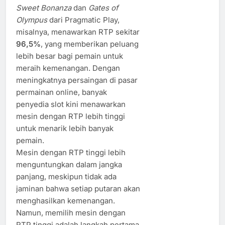
Sweet Bonanza
dan
Gates of
Olympus
dari Pragmatic Play,
misalnya, menawarkan RTP sekitar
96,5%
, yang memberikan peluang
lebih besar bagi pemain untuk
meraih kemenangan. Dengan
meningkatnya persaingan di pasar
permainan online, banyak
penyedia slot kini menawarkan
mesin dengan RTP lebih tinggi
untuk menarik lebih banyak
pemain.
Mesin dengan RTP tinggi lebih
menguntungkan dalam jangka
panjang, meskipun tidak ada
jaminan bahwa setiap putaran akan
menghasilkan kemenangan.
Namun, memilih mesin dengan
RTP tinggi adalah langkah pertama