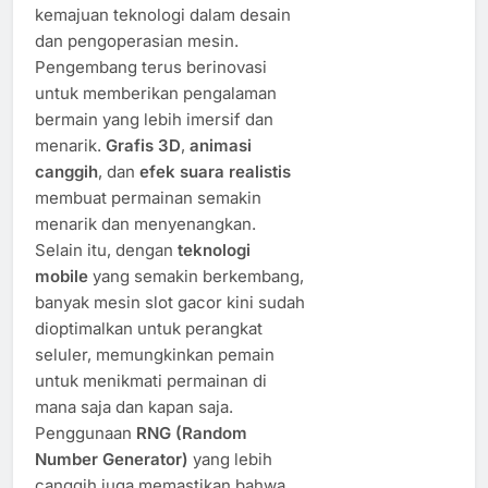
kemajuan teknologi dalam desain
dan pengoperasian mesin.
Pengembang terus berinovasi
untuk memberikan pengalaman
bermain yang lebih imersif dan
menarik.
Grafis 3D
,
animasi
canggih
, dan
efek suara realistis
membuat permainan semakin
menarik dan menyenangkan.
Selain itu, dengan
teknologi
mobile
yang semakin berkembang,
banyak mesin slot gacor kini sudah
dioptimalkan untuk perangkat
seluler, memungkinkan pemain
untuk menikmati permainan di
mana saja dan kapan saja.
Penggunaan
RNG (Random
Number Generator)
yang lebih
canggih juga memastikan bahwa