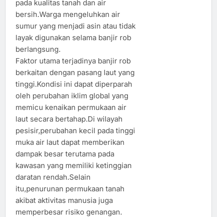
pada kualitas tanah dan air
bersih.Warga mengeluhkan air
sumur yang menjadi asin atau tidak
layak digunakan selama banjir rob
berlangsung.
Faktor utama terjadinya banjir rob
berkaitan dengan pasang laut yang
tinggi.Kondisi ini dapat diperparah
oleh perubahan iklim global yang
memicu kenaikan permukaan air
laut secara bertahap.Di wilayah
pesisir,perubahan kecil pada tinggi
muka air laut dapat memberikan
dampak besar terutama pada
kawasan yang memiliki ketinggian
daratan rendah.Selain
itu,penurunan permukaan tanah
akibat aktivitas manusia juga
memperbesar risiko genangan.