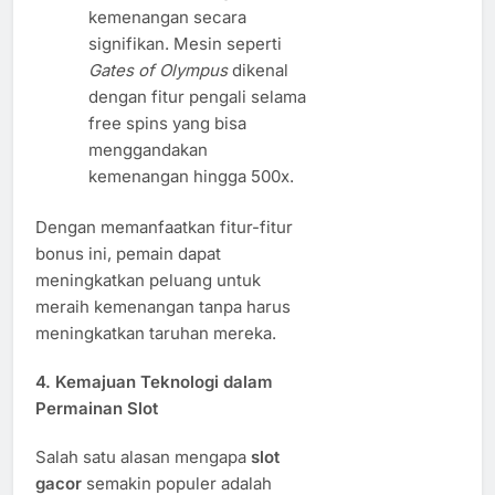
kemenangan secara
signifikan. Mesin seperti
Gates of Olympus
dikenal
dengan fitur pengali selama
free spins yang bisa
menggandakan
kemenangan hingga 500x.
Dengan memanfaatkan fitur-fitur
bonus ini, pemain dapat
meningkatkan peluang untuk
meraih kemenangan tanpa harus
meningkatkan taruhan mereka.
4.
Kemajuan Teknologi dalam
Permainan Slot
Salah satu alasan mengapa
slot
gacor
semakin populer adalah