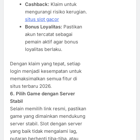
Cashback:
Klaim untuk
mengurangi risiko kerugian.
situs slot gacor
Bonus Loyalitas:
Pastikan
akun tercatat sebagai
pemain aktif agar bonus
loyalitas berlaku.
Dengan klaim yang tepat, setiap
login menjadi kesempatan untuk
memaksimalkan semua fitur di
situs terbaru 2026.
6. Pilih Game dengan Server
Stabil
Selain memilih link resmi, pastikan
game yang dimainkan mendukung
server stabil. Slot dengan server
yang baik tidak mengalami lag,
putaran berhenti tiba-tiba, atau