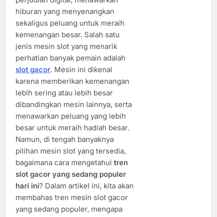
hiburan yang menyenangkan
sekaligus peluang untuk meraih
kemenangan besar. Salah satu
jenis mesin slot yang menarik
perhatian banyak pemain adalah
slot gacor
. Mesin ini dikenal
karena memberikan kemenangan
lebih sering atau lebih besar
dibandingkan mesin lainnya, serta
menawarkan peluang yang lebih
besar untuk meraih hadiah besar.
Namun, di tengah banyaknya
pilihan mesin slot yang tersedia,
bagaimana cara mengetahui
tren
slot gacor yang sedang populer
hari ini
? Dalam artikel ini, kita akan
membahas tren mesin slot gacor
yang sedang populer, mengapa