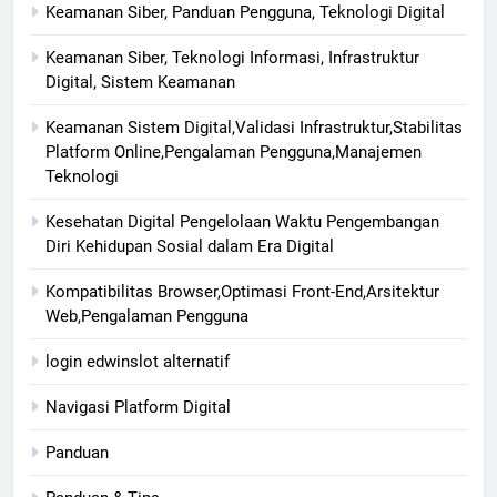
Keamanan Siber, Panduan Pengguna, Teknologi Digital
Keamanan Siber, Teknologi Informasi, Infrastruktur
Digital, Sistem Keamanan
Keamanan Sistem Digital,Validasi Infrastruktur,Stabilitas
Platform Online,Pengalaman Pengguna,Manajemen
Teknologi
Kesehatan Digital Pengelolaan Waktu Pengembangan
Diri Kehidupan Sosial dalam Era Digital
Kompatibilitas Browser,Optimasi Front-End,Arsitektur
Web,Pengalaman Pengguna
login edwinslot alternatif
Navigasi Platform Digital
Panduan