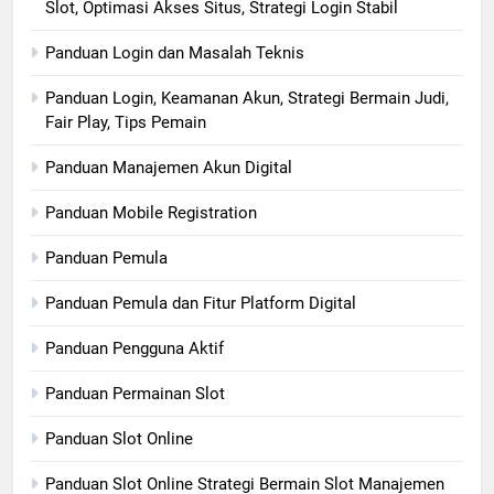
Slot, Optimasi Akses Situs, Strategi Login Stabil
Panduan Login dan Masalah Teknis
Panduan Login, Keamanan Akun, Strategi Bermain Judi,
Fair Play, Tips Pemain
Panduan Manajemen Akun Digital
Panduan Mobile Registration
Panduan Pemula
Panduan Pemula dan Fitur Platform Digital
Panduan Pengguna Aktif
Panduan Permainan Slot
Panduan Slot Online
Panduan Slot Online Strategi Bermain Slot Manajemen