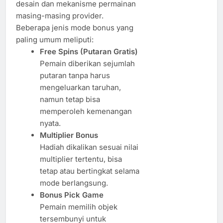
desain dan mekanisme permainan
masing-masing provider.
Beberapa jenis mode bonus yang
paling umum meliputi:
Free Spins (Putaran Gratis)
Pemain diberikan sejumlah
putaran tanpa harus
mengeluarkan taruhan,
namun tetap bisa
memperoleh kemenangan
nyata.
Multiplier Bonus
Hadiah dikalikan sesuai nilai
multiplier tertentu, bisa
tetap atau bertingkat selama
mode berlangsung.
Bonus Pick Game
Pemain memilih objek
tersembunyi untuk