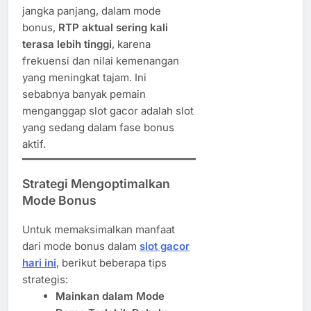
jangka panjang, dalam mode
bonus,
RTP aktual sering kali
terasa lebih tinggi
, karena
frekuensi dan nilai kemenangan
yang meningkat tajam. Ini
sebabnya banyak pemain
menganggap slot gacor adalah slot
yang sedang dalam fase bonus
aktif.
Strategi Mengoptimalkan
Mode Bonus
Untuk memaksimalkan manfaat
dari mode bonus dalam
slot gacor
hari ini
, berikut beberapa tips
strategis:
Mainkan dalam Mode