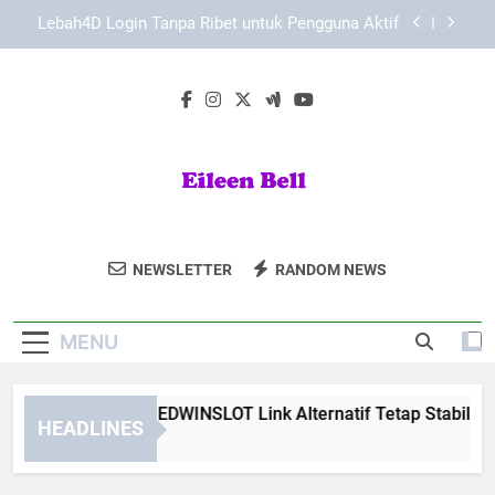
Skip
Cara Aman Daftar Edwinslot di Browser Mobile
to
dengan Langkah Praktis dan Terarah
content
Cara Aman Daftar Lebah4D Melalui Perangkat
Mobile untuk Pengguna Baru
Cara Memastikan EDWINSLOT Link Alternatif
Tetap Stabil dan Mudah Diakses
Lebah4D Login Tanpa Ribet untuk Pengguna Aktif
Cara Aman Daftar Edwinslot di Browser Mobile
dengan Langkah Praktis dan Terarah
Eileen Bell
Dapatkan Inspirasi Gaya Hidup Dan Konten
Cara Aman Daftar Lebah4D Melalui Perangkat
NEWSLETTER
RANDOM NEWS
Mobile untuk Pengguna Baru
Menarik Di Blog Eileen Bell.
MENU
ra Memastikan EDWINSLOT Link Alternatif Tetap Stabil dan 
HEADLINES
Month Ago