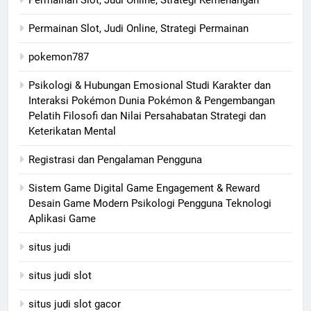
Permainan Slot, Judi Online, Strategi Kemenangan
Permainan Slot, Judi Online, Strategi Permainan
pokemon787
Psikologi & Hubungan Emosional Studi Karakter dan
Interaksi Pokémon Dunia Pokémon & Pengembangan
Pelatih Filosofi dan Nilai Persahabatan Strategi dan
Keterikatan Mental
Registrasi dan Pengalaman Pengguna
Sistem Game Digital Game Engagement & Reward
Desain Game Modern Psikologi Pengguna Teknologi
Aplikasi Game
situs judi
situs judi slot
situs judi slot gacor