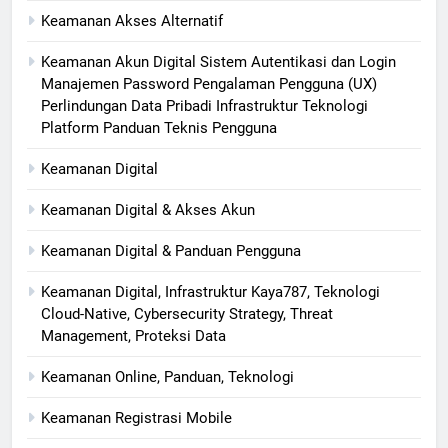
Keamanan Akses Alternatif
Keamanan Akun Digital Sistem Autentikasi dan Login
Manajemen Password Pengalaman Pengguna (UX)
Perlindungan Data Pribadi Infrastruktur Teknologi
Platform Panduan Teknis Pengguna
Keamanan Digital
Keamanan Digital & Akses Akun
Keamanan Digital & Panduan Pengguna
Keamanan Digital, Infrastruktur Kaya787, Teknologi
Cloud-Native, Cybersecurity Strategy, Threat
Management, Proteksi Data
Keamanan Online, Panduan, Teknologi
Keamanan Registrasi Mobile