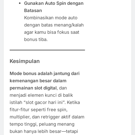
Gunakan Auto Spin dengan
Batasan
Kombinasikan mode auto
dengan batas menang/kalah
agar kamu bisa fokus saat
bonus tiba.
Kesimpulan
Mode bonus adalah jantung dari
kemenangan besar dalam
permainan slot digital
, dan
menjadi elemen kunci di balik
istilah “slot gacor hari ini”. Ketika
fitur-fitur seperti free spin,
multiplier, dan retrigger aktif dalam
tempo tinggi, peluang menang
bukan hanya lebih besar—tetapi