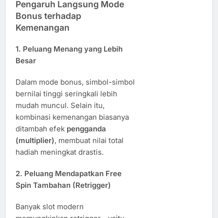
Pengaruh Langsung Mode
Bonus terhadap
Kemenangan
1.
Peluang Menang yang Lebih
Besar
Dalam mode bonus, simbol-simbol
bernilai tinggi seringkali lebih
mudah muncul. Selain itu,
kombinasi kemenangan biasanya
ditambah efek
pengganda
(multiplier)
, membuat nilai total
hadiah meningkat drastis.
2.
Peluang Mendapatkan Free
Spin Tambahan (Retrigger)
Banyak slot modern