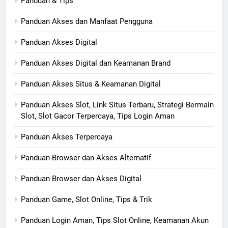
Panduan & Tips
Panduan Akses dan Manfaat Pengguna
Panduan Akses Digital
Panduan Akses Digital dan Keamanan Brand
Panduan Akses Situs & Keamanan Digital
Panduan Akses Slot, Link Situs Terbaru, Strategi Bermain
Slot, Slot Gacor Terpercaya, Tips Login Aman
Panduan Akses Terpercaya
Panduan Browser dan Akses Alternatif
Panduan Browser dan Akses Digital
Panduan Game, Slot Online, Tips & Trik
Panduan Login Aman, Tips Slot Online, Keamanan Akun