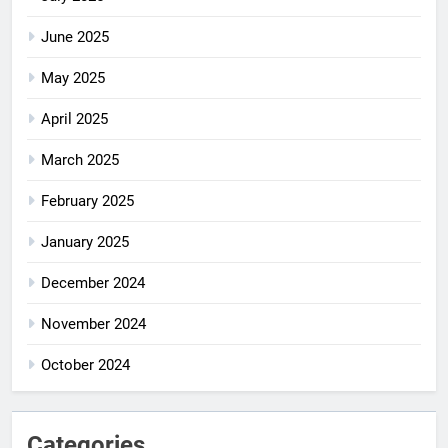
June 2025
May 2025
April 2025
March 2025
February 2025
January 2025
December 2024
November 2024
October 2024
Categories