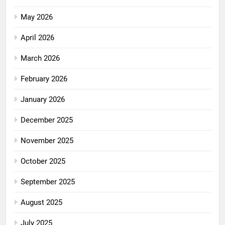
May 2026
April 2026
March 2026
February 2026
January 2026
December 2025
November 2025
October 2025
September 2025
August 2025
July 2025