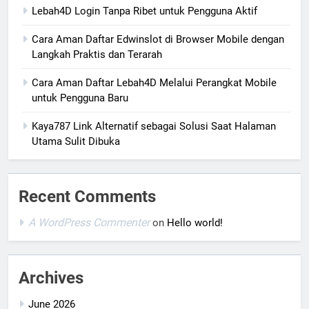
Lebah4D Login Tanpa Ribet untuk Pengguna Aktif
Cara Aman Daftar Edwinslot di Browser Mobile dengan
Langkah Praktis dan Terarah
Cara Aman Daftar Lebah4D Melalui Perangkat Mobile
untuk Pengguna Baru
Kaya787 Link Alternatif sebagai Solusi Saat Halaman
Utama Sulit Dibuka
Recent Comments
A WordPress Commenter
on
Hello world!
Archives
June 2026