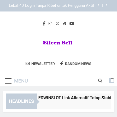
Skip
Cara Aman Daftar Edwinslot di Browser Mobile
to
dengan Langkah Praktis dan Terarah
content
Cara Aman Daftar Lebah4D Melalui Perangkat
Mobile untuk Pengguna Baru
Cara Memastikan EDWINSLOT Link Alternatif
Tetap Stabil dan Mudah Diakses
Lebah4D Login Tanpa Ribet untuk Pengguna Aktif
Cara Aman Daftar Edwinslot di Browser Mobile
dengan Langkah Praktis dan Terarah
Eileen Bell
Dapatkan Inspirasi Gaya Hidup Dan Konten
Cara Aman Daftar Lebah4D Melalui Perangkat
NEWSLETTER
RANDOM NEWS
Mobile untuk Pengguna Baru
Menarik Di Blog Eileen Bell.
MENU
ara Memastikan EDWINSLOT Link Alternatif Tetap Stabil dan 
HEADLINES
 Month Ago