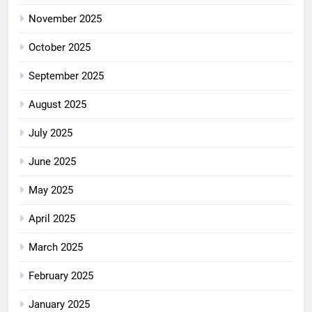
November 2025
October 2025
September 2025
August 2025
July 2025
June 2025
May 2025
April 2025
March 2025
February 2025
January 2025