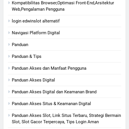
Kompatibilitas Browser,Optimasi Front-End,Arsitektur
Web,Pengalaman Pengguna
login edwinslot alternatif
Navigasi Platform Digital
Panduan
Panduan & Tips
Panduan Akses dan Manfaat Pengguna
Panduan Akses Digital
Panduan Akses Digital dan Keamanan Brand
Panduan Akses Situs & Keamanan Digital
Panduan Akses Slot, Link Situs Terbaru, Strategi Bermain
Slot, Slot Gacor Terpercaya, Tips Login Aman