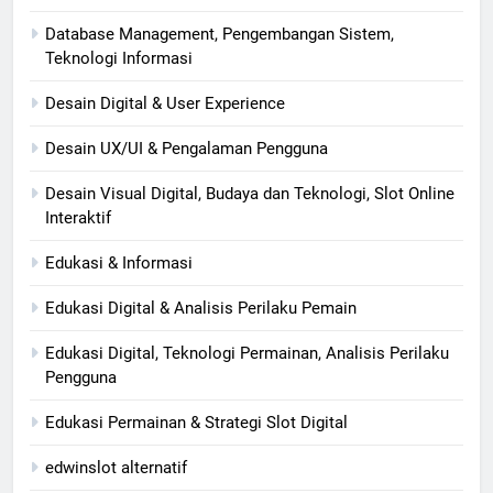
Database Management, Pengembangan Sistem,
Teknologi Informasi
Desain Digital & User Experience
Desain UX/UI & Pengalaman Pengguna
Desain Visual Digital, Budaya dan Teknologi, Slot Online
Interaktif
Edukasi & Informasi
Edukasi Digital & Analisis Perilaku Pemain
Edukasi Digital, Teknologi Permainan, Analisis Perilaku
Pengguna
Edukasi Permainan & Strategi Slot Digital
edwinslot alternatif