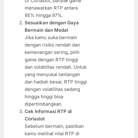
Di Corlaslot, banyak game
menawarkan RTP antara
95% hingga 97%.
Sesuaikan dengan Gaya
Bermain dan Modal
Jika kamu suka bermain
dengan risiko rendah dan
kemenangan sering, pilih
game dengan RTP tinggi
dan volatilitas rendah. Untuk
yang menyukai tantangan
dan hadiah besar, RTP tinggi
dengan volatilitas sedang
hingga tinggi bisa
dipertimbangkan.
Cek Informasi RTP di
Corlaslot
Sebelum bermain, pastikan
kamu melihat nilai RTP di