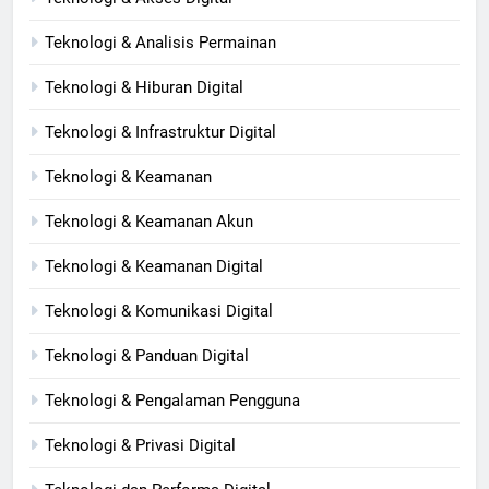
Teknologi & Analisis Permainan
Teknologi & Hiburan Digital
Teknologi & Infrastruktur Digital
Teknologi & Keamanan
Teknologi & Keamanan Akun
Teknologi & Keamanan Digital
Teknologi & Komunikasi Digital
Teknologi & Panduan Digital
Teknologi & Pengalaman Pengguna
Teknologi & Privasi Digital