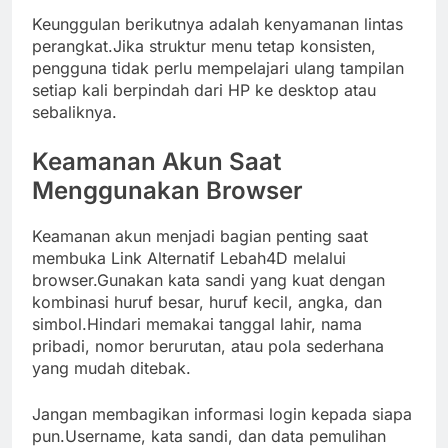
Keunggulan berikutnya adalah kenyamanan lintas
perangkat.Jika struktur menu tetap konsisten,
pengguna tidak perlu mempelajari ulang tampilan
setiap kali berpindah dari HP ke desktop atau
sebaliknya.
Keamanan Akun Saat
Menggunakan Browser
Keamanan akun menjadi bagian penting saat
membuka Link Alternatif Lebah4D melalui
browser.Gunakan kata sandi yang kuat dengan
kombinasi huruf besar, huruf kecil, angka, dan
simbol.Hindari memakai tanggal lahir, nama
pribadi, nomor berurutan, atau pola sederhana
yang mudah ditebak.
Jangan membagikan informasi login kepada siapa
pun.Username, kata sandi, dan data pemulihan