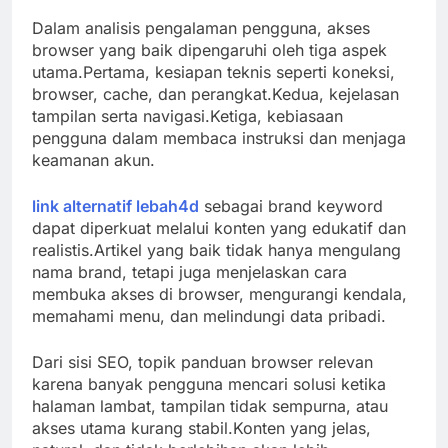
Dalam analisis pengalaman pengguna, akses
browser yang baik dipengaruhi oleh tiga aspek
utama.Pertama, kesiapan teknis seperti koneksi,
browser, cache, dan perangkat.Kedua, kejelasan
tampilan serta navigasi.Ketiga, kebiasaan
pengguna dalam membaca instruksi dan menjaga
keamanan akun.
link alternatif lebah4d
sebagai brand keyword
dapat diperkuat melalui konten yang edukatif dan
realistis.Artikel yang baik tidak hanya mengulang
nama brand, tetapi juga menjelaskan cara
membuka akses di browser, mengurangi kendala,
memahami menu, dan melindungi data pribadi.
Dari sisi SEO, topik panduan browser relevan
karena banyak pengguna mencari solusi ketika
halaman lambat, tampilan tidak sempurna, atau
akses utama kurang stabil.Konten yang jelas,