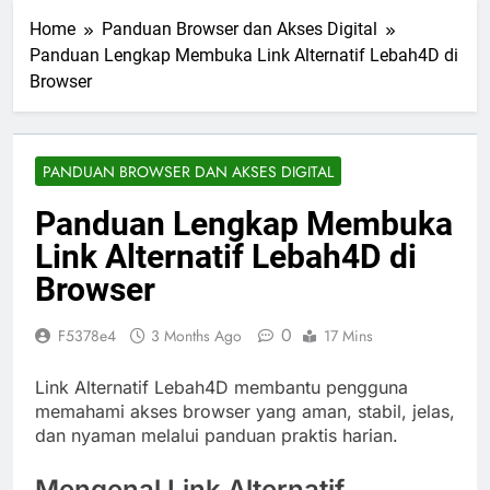
Home
Panduan Browser dan Akses Digital
Panduan Lengkap Membuka Link Alternatif Lebah4D di
Browser
PANDUAN BROWSER DAN AKSES DIGITAL
Panduan Lengkap Membuka
Link Alternatif Lebah4D di
Browser
0
F5378e4
3 Months Ago
17 Mins
Link Alternatif Lebah4D membantu pengguna
memahami akses browser yang aman, stabil, jelas,
dan nyaman melalui panduan praktis harian.
Mengenal Link Alternatif