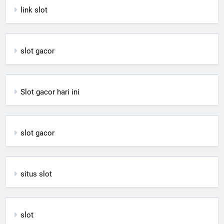
link slot
slot gacor
Slot gacor hari ini
slot gacor
situs slot
slot