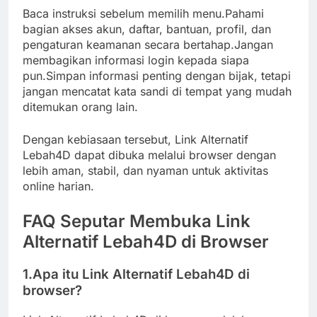
Baca instruksi sebelum memilih menu.Pahami
bagian akses akun, daftar, bantuan, profil, dan
pengaturan keamanan secara bertahap.Jangan
membagikan informasi login kepada siapa
pun.Simpan informasi penting dengan bijak, tetapi
jangan mencatat kata sandi di tempat yang mudah
ditemukan orang lain.
Dengan kebiasaan tersebut, Link Alternatif
Lebah4D dapat dibuka melalui browser dengan
lebih aman, stabil, dan nyaman untuk aktivitas
online harian.
FAQ Seputar Membuka Link
Alternatif Lebah4D di Browser
1.Apa itu Link Alternatif Lebah4D di
browser?