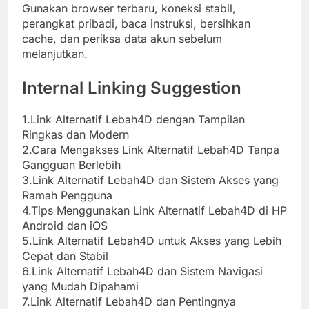
Gunakan browser terbaru, koneksi stabil,
perangkat pribadi, baca instruksi, bersihkan
cache, dan periksa data akun sebelum
melanjutkan.
Internal Linking Suggestion
1.Link Alternatif Lebah4D dengan Tampilan
Ringkas dan Modern
2.Cara Mengakses Link Alternatif Lebah4D Tanpa
Gangguan Berlebih
3.Link Alternatif Lebah4D dan Sistem Akses yang
Ramah Pengguna
4.Tips Menggunakan Link Alternatif Lebah4D di HP
Android dan iOS
5.Link Alternatif Lebah4D untuk Akses yang Lebih
Cepat dan Stabil
6.Link Alternatif Lebah4D dan Sistem Navigasi
yang Mudah Dipahami
7.Link Alternatif Lebah4D dan Pentingnya