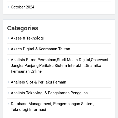
October 2024
Categories
Akses & Teknologi
Akses Digital & Keamanan Tautan
Analisis Ritme Permainan,Studi Mesin Digital,Observasi
Jangka Panjang,Perilaku Sistem Interaktif,Dinamika
Permainan Online
Analisis Slot & Perilaku Pemain
Analisis Teknologi & Pengalaman Pengguna
Database Management, Pengembangan Sistem,
Teknologi Informasi