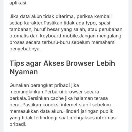
aplikasi.
Jika data akun tidak diterima, periksa kembali
setiap karakter.Pastikan tidak ada typo, spasi
tambahan, huruf besar yang salah, atau perubahan
otomatis dari keyboard mobile.Jangan mengulang
proses secara terburu-buru sebelum memahami
penyebabnya.
Tips agar Akses Browser Lebih
Nyaman
Gunakan perangkat pribadi jika
memungkinkan.Perbarui browser secara
berkala.Bersihkan cache jika halaman terasa
berat.Pastikan koneksi internet stabil sebelum
memasukkan data akun.Hindari jaringan publik
yang tidak terlindungi saat mengakses informasi
pribadi.