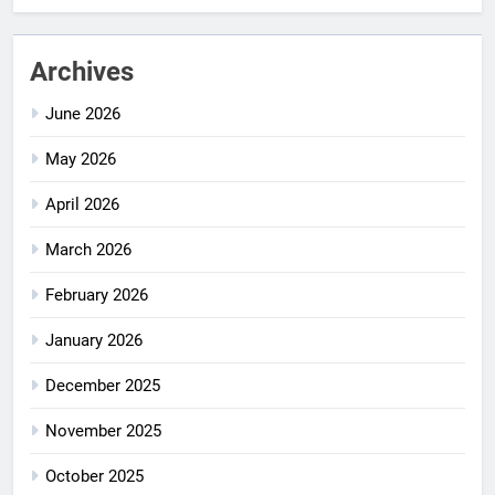
Archives
June 2026
May 2026
April 2026
March 2026
February 2026
January 2026
December 2025
November 2025
October 2025