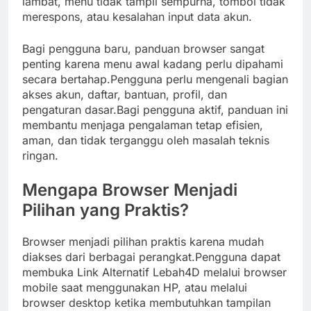
lambat, menu tidak tampil sempurna, tombol tidak
merespons, atau kesalahan input data akun.
Bagi pengguna baru, panduan browser sangat
penting karena menu awal kadang perlu dipahami
secara bertahap.Pengguna perlu mengenali bagian
akses akun, daftar, bantuan, profil, dan
pengaturan dasar.Bagi pengguna aktif, panduan ini
membantu menjaga pengalaman tetap efisien,
aman, dan tidak terganggu oleh masalah teknis
ringan.
Mengapa Browser Menjadi
Pilihan yang Praktis?
Browser menjadi pilihan praktis karena mudah
diakses dari berbagai perangkat.Pengguna dapat
membuka Link Alternatif Lebah4D melalui browser
mobile saat menggunakan HP, atau melalui
browser desktop ketika membutuhkan tampilan