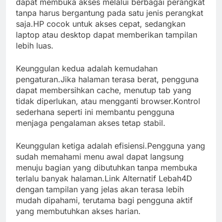
dapat membuka akses melalui berbagai perangkat
tanpa harus bergantung pada satu jenis perangkat
saja.HP cocok untuk akses cepat, sedangkan
laptop atau desktop dapat memberikan tampilan
lebih luas.
Keunggulan kedua adalah kemudahan
pengaturan.Jika halaman terasa berat, pengguna
dapat membersihkan cache, menutup tab yang
tidak diperlukan, atau mengganti browser.Kontrol
sederhana seperti ini membantu pengguna
menjaga pengalaman akses tetap stabil.
Keunggulan ketiga adalah efisiensi.Pengguna yang
sudah memahami menu awal dapat langsung
menuju bagian yang dibutuhkan tanpa membuka
terlalu banyak halaman.Link Alternatif Lebah4D
dengan tampilan yang jelas akan terasa lebih
mudah dipahami, terutama bagi pengguna aktif
yang membutuhkan akses harian.