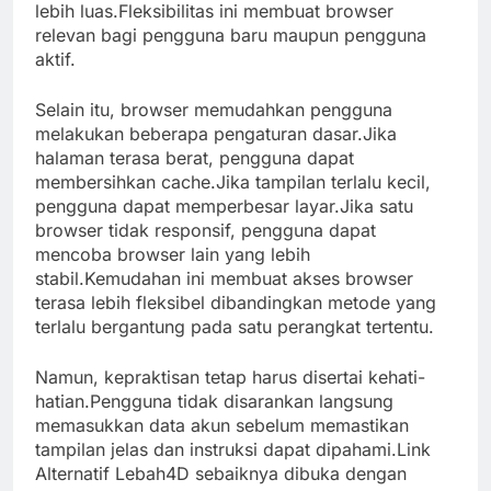
lebih luas.Fleksibilitas ini membuat browser
relevan bagi pengguna baru maupun pengguna
aktif.
Selain itu, browser memudahkan pengguna
melakukan beberapa pengaturan dasar.Jika
halaman terasa berat, pengguna dapat
membersihkan cache.Jika tampilan terlalu kecil,
pengguna dapat memperbesar layar.Jika satu
browser tidak responsif, pengguna dapat
mencoba browser lain yang lebih
stabil.Kemudahan ini membuat akses browser
terasa lebih fleksibel dibandingkan metode yang
terlalu bergantung pada satu perangkat tertentu.
Namun, kepraktisan tetap harus disertai kehati-
hatian.Pengguna tidak disarankan langsung
memasukkan data akun sebelum memastikan
tampilan jelas dan instruksi dapat dipahami.Link
Alternatif Lebah4D sebaiknya dibuka dengan