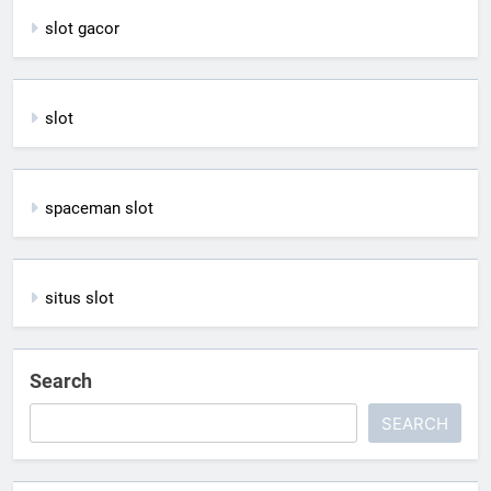
slot gacor
slot
spaceman slot
situs slot
Search
SEARCH