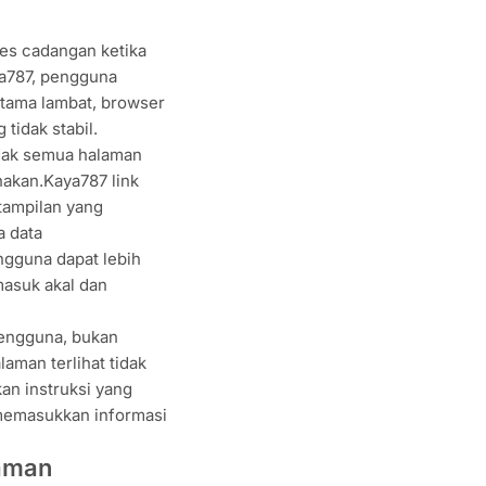
ses cadangan ketika
ya787, pengguna
utama lambat, browser
tidak stabil.
dak semua halaman
nakan.Kaya787 link
 tampilan yang
a data
gguna dapat lebih
asuk akal dan
pengguna, bukan
aman terlihat tidak
kan instruksi yang
memasukkan informasi
laman