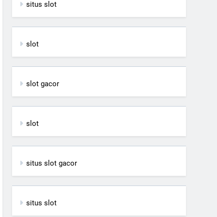
situs slot
slot
slot gacor
slot
situs slot gacor
situs slot