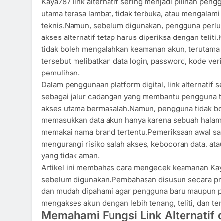
Kaya787 link alternatif sering menjadi pilihan peng
utama terasa lambat, tidak terbuka, atau mengalami
teknis.Namun, sebelum digunakan, pengguna per
akses alternatif tetap harus diperiksa dengan teli
tidak boleh mengalahkan keamanan akun, terutama 
tersebut melibatkan data login, password, kode veri
pemulihan.
Dalam penggunaan platform digital, link alternatif 
sebagai jalur cadangan yang membantu pengguna t
akses utama bermasalah.Namun, pengguna tidak b
memasukkan data akun hanya karena sebuah halaman
memakai nama brand tertentu.Pemeriksaan awal sa
mengurangi risiko salah akses, kebocoran data, at
yang tidak aman.
Artikel ini membahas cara mengecek keamanan Kaya
sebelum digunakan.Pembahasan disusun secara prof
dan mudah dipahami agar pengguna baru maupun 
mengakses akun dengan lebih tenang, teliti, dan ter
Memahami Fungsi Link Alternatif