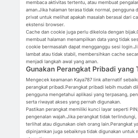
membaca aktivitas tertentu, atau membuat pengal
aman.Jika halaman terasa tidak normal, pengguna
privat untuk melihat apakah masalah berasal dari ca
ekstensi browser.
Cache dan cookie juga perlu dikelola dengan bijak
membuat halaman menampilkan data yang tidak ses
cookie bermasalah dapat mengganggu sesi login.Ji
lambat atau tidak stabil, membersihkan cache secara
menjadi langkah awal yang aman.
Gunakan Perangkat Pribadi yang T
Mengecek keamanan Kaya787 link alternatif sebaik
perangkat pribadi.Perangkat pribadi lebih mudah di
pengguna mengetahui aplikasi yang terpasang, pen
serta riwayat akses yang pernah digunakan.
Pastikan perangkat memiliki kunci layar seperti PIN, p
pengenalan wajah.Jika perangkat tidak terlindungi, 
terlihat atau digunakan oleh orang lain.Perangkat y
dipinjamkan juga sebaiknya tidak digunakan untu