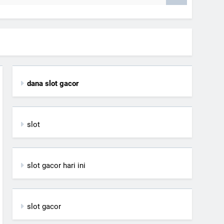
dana slot gacor
slot
slot gacor hari ini
slot gacor