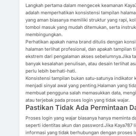
Langkah pertama dalam mengecek keamanan Kaya787
adalah memperhatikan konsistensi tampilan halam
yang aman biasanya memiliki struktur yang rapi, kol
tombol masuk yang mudah ditemukan, serta instruks
membingungkan.
Perhatikan apakah nama brand ditulis dengan kons
halaman terlihat profesional, dan apakah tampilan 
ekstrem dari pengalaman akses sebelumnya.Jika tam
banyak kesalahan penulisan, atau desain terlihat a
perlu lebih berhati-hati.
Konsistensi tampilan bukan satu-satunya indikator 
menjadi sinyal awal yang penting.Halaman yang tid
membuat pengguna salah memasukkan data, mengikut
atau terjebak pada proses login yang tidak wajar.
Pastikan Tidak Ada Permintaan D
Proses login yang wajar biasanya hanya meminta da
seperti identitas akun dan password.Jika Kaya787 l
informasi yang tidak berhubungan dengan proses l