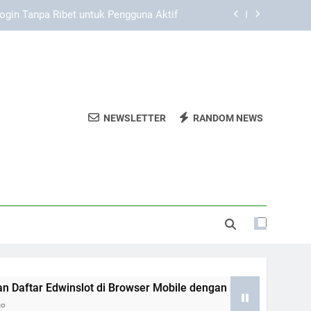
gin Tanpa Ribet untuk Pengguna Aktif
le dengan Langkah Praktis dan Terarah
Perangkat Mobile untuk Pengguna Baru
natif Tetap Stabil dan Mudah Diakses
NEWSLETTER
RANDOM NEWS
gin Tanpa Ribet untuk Pengguna Aktif
le dengan Langkah Praktis dan Terarah
Perangkat Mobile untuk Pengguna Baru
inslot di Browser Mobile dengan Langkah Praktis dan Terarah