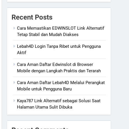
Recent Posts
Cara Memastikan EDWINSLOT Link Alternatif
Tetap Stabil dan Mudah Diakses
Lebah4D Login Tanpa Ribet untuk Pengguna
Aktif
Cara Aman Daftar Edwinslot di Browser
Mobile dengan Langkah Praktis dan Terarah
Cara Aman Daftar Lebah4D Melalui Perangkat
Mobile untuk Pengguna Baru
Kaya787 Link Alternatif sebagai Solusi Saat
Halaman Utama Sulit Dibuka