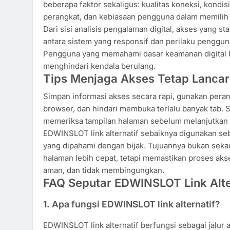
beberapa faktor sekaligus: kualitas koneksi, kondi
perangkat, dan kebiasaan pengguna dalam memilih
Dari sisi analisis pengalaman digital, akses yang st
antara sistem yang responsif dan perilaku penggun
Pengguna yang memahami dasar keamanan digital 
menghindari kendala berulang.
Tips Menjaga Akses Tetap Lancar
Simpan informasi akses secara rapi, gunakan perang
browser, dan hindari membuka terlalu banyak tab. Se
memeriksa tampilan halaman sebelum melanjutkan a
EDWINSLOT link alternatif sebaiknya digunakan seb
yang dipahami dengan bijak. Tujuannya bukan se
halaman lebih cepat, tetapi memastikan proses aks
aman, dan tidak membingungkan.
FAQ Seputar EDWINSLOT Link Alte
1. Apa fungsi EDWINSLOT link alternatif?
EDWINSLOT link alternatif berfungsi sebagai jalur