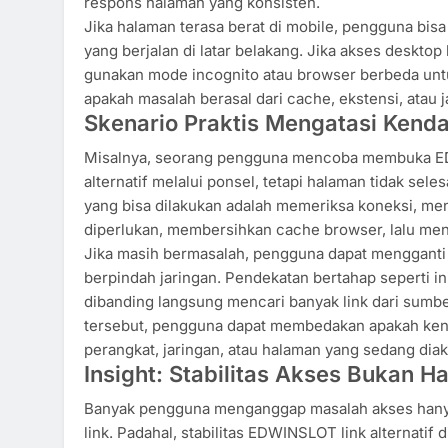
respons halaman yang konsisten.
Jika halaman terasa berat di mobile, pengguna bisa
yang berjalan di latar belakang. Jika akses deskto
gunakan mode incognito atau browser berbeda un
apakah masalah berasal dari cache, ekstensi, atau j
Skenario Praktis Mengatasi Kend
Misalnya, seorang pengguna mencoba membuka E
alternatif melalui ponsel, tetapi halaman tidak sele
yang bisa dilakukan adalah memeriksa koneksi, men
diperlukan, membersihkan cache browser, lalu me
Jika masih bermasalah, pengguna dapat mengganti
berpindah jaringan. Pendekatan bertahap seperti in
dibanding langsung mencari banyak link dari sumb
tersebut, pengguna dapat membedakan apakah kend
perangkat, jaringan, atau halaman yang sedang diak
Insight: Stabilitas Akses Bukan H
Banyak pengguna menganggap masalah akses hany
link. Padahal, stabilitas EDWINSLOT link alternatif 