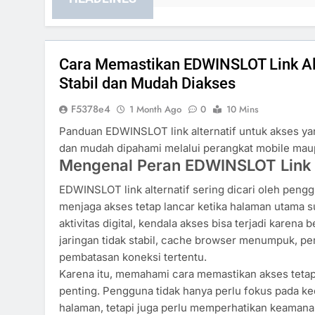
Cara Memastikan EDWINSLOT Link Alt
Stabil dan Mudah Diakses
F5378e4
1 Month Ago
0
10 Mins
Panduan EDWINSLOT link alternatif untuk akses yan
dan mudah dipahami melalui perangkat mobile mau
Mengenal Peran EDWINSLOT Link A
EDWINSLOT link alternatif sering dicari oleh peng
menjaga akses tetap lancar ketika halaman utama su
aktivitas digital, kendala akses bisa terjadi karena b
jaringan tidak stabil, cache browser menumpuk, pe
pembatasan koneksi tertentu.
Karena itu, memahami cara memastikan akses tetap 
penting. Pengguna tidak hanya perlu fokus pada 
halaman, tetapi juga perlu memperhatikan keamana