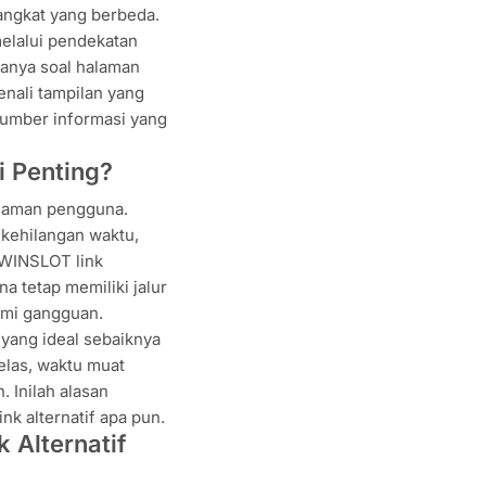
ngkat yang berbeda.
elalui pendekatan
hanya soal halaman
nali tampilan yang
sumber informasi yang
i Penting?
alaman pengguna.
 kehilangan waktu,
DWINSLOT link
a tetap memiliki jalur
ami gangguan.
 yang ideal sebaiknya
jelas, waktu muat
 Inilah alasan
nk alternatif apa pun.
Alternatif