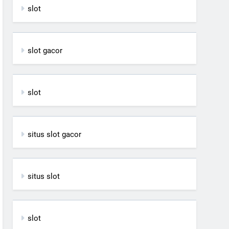
slot
slot gacor
slot
situs slot gacor
situs slot
slot