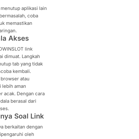
 menutup aplikasi lain
p bermasalah, coba
tuk memastikan
aringan.
ala Akses
DWINSLOT link
sai dimuat. Langkah
utup tab yang tidak
ncoba kembali.
 browser atau
i lebih aman
er acak. Dengan cara
ala berasal dari
ses.
anya Soal Link
a berkaitan dengan
dipengaruhi oleh