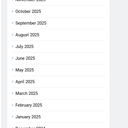
October 2025
September 2025
August 2025
July 2025
June 2025
May 2025
April 2025
March 2025
February 2025
January 2025