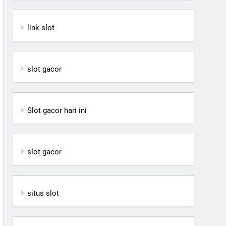
link slot
slot gacor
Slot gacor hari ini
slot gacor
situs slot