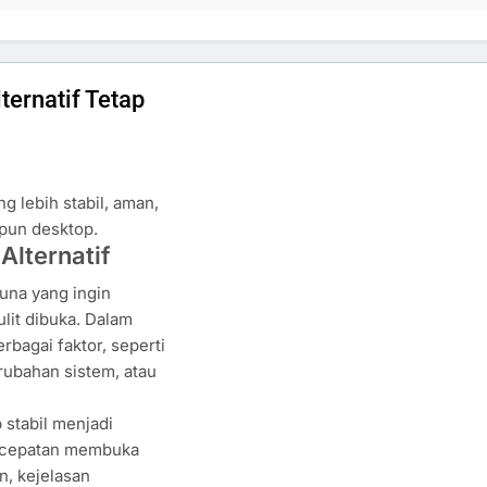
ernatif Tetap
g lebih stabil, aman,
pun desktop.
lternatif
guna yang ingin
lit dibuka. Dalam
erbagai faktor, seperti
rubahan sistem, atau
stabil menjadi
kecepatan membuka
n, kejelasan