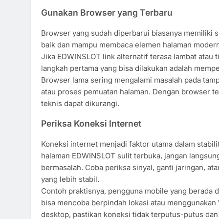
Gunakan Browser yang Terbaru
Browser yang sudah diperbarui biasanya memiliki 
baik dan mampu membaca elemen halaman modern d
Jika EDWINSLOT link alternatif terasa lambat atau 
langkah pertama yang bisa dilakukan adalah mempe
Browser lama sering mengalami masalah pada tampil
atau proses pemuatan halaman. Dengan browser terb
teknis dapat dikurangi.
Periksa Koneksi Internet
Koneksi internet menjadi faktor utama dalam stabili
halaman EDWINSLOT sulit terbuka, jangan langsun
bermasalah. Coba periksa sinyal, ganti jaringan, a
yang lebih stabil.
Contoh praktisnya, pengguna mobile yang berada di
bisa mencoba berpindah lokasi atau menggunakan W
desktop, pastikan koneksi tidak terputus-putus dan 