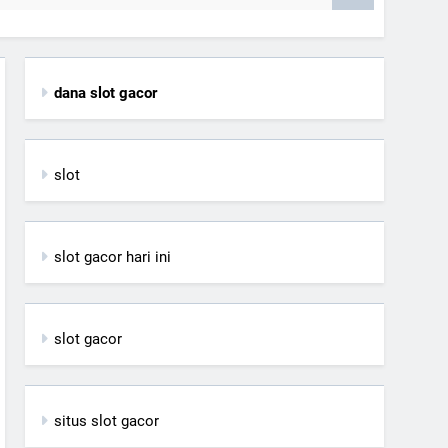
dana slot gacor
slot
slot gacor hari ini
slot gacor
situs slot gacor