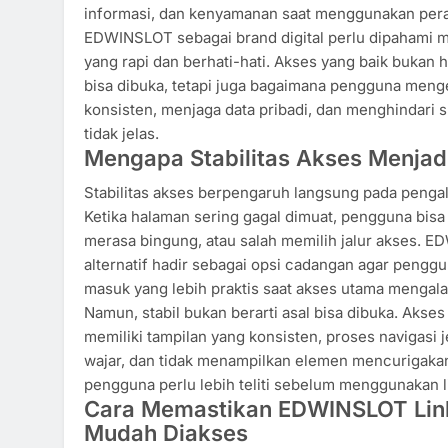
informasi, dan kenyamanan saat menggunakan pera
EDWINSLOT sebagai brand digital perlu dipahami m
yang rapi dan berhati-hati. Akses yang baik bukan 
bisa dibuka, tetapi juga bagaimana pengguna menge
konsisten, menjaga data pribadi, dan menghindari 
tidak jelas.
Mengapa Stabilitas Akses Menjad
Stabilitas akses berpengaruh langsung pada peng
Ketika halaman sering gagal dimuat, pengguna bisa
merasa bingung, atau salah memilih jalur akses. E
alternatif hadir sebagai opsi cadangan agar penggun
masuk yang lebih praktis saat akses utama mengal
Namun, stabil bukan berarti asal bisa dibuka. Akses
memiliki tampilan yang konsisten, proses navigasi 
wajar, dan tidak menampilkan elemen mencurigakan.
pengguna perlu lebih teliti sebelum menggunakan li
Cara Memastikan EDWINSLOT Link 
Mudah Diakses