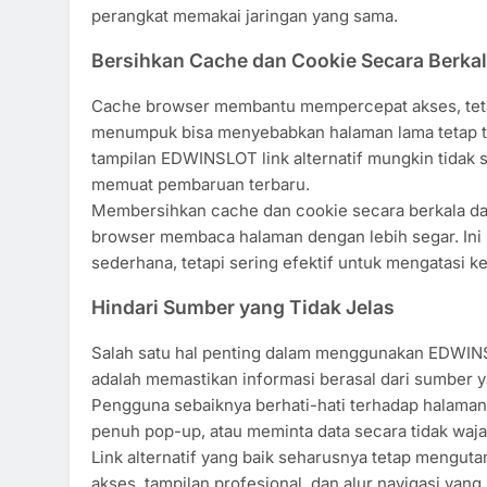
perangkat memakai jaringan yang sama.
Bersihkan Cache dan Cookie Secara Berka
Cache browser membantu mempercepat akses, tetapi
menumpuk bisa menyebabkan halaman lama tetap te
tampilan EDWINSLOT link alternatif mungkin tidak s
memuat pembaruan terbaru.
Membersihkan cache dan cookie secara berkala d
browser membaca halaman dengan lebih segar. Ini
sederhana, tetapi sering efektif untuk mengatasi k
Hindari Sumber yang Tidak Jelas
Salah satu hal penting dalam menggunakan EDWINSL
adalah memastikan informasi berasal dari sumber y
Pengguna sebaiknya berhati-hati terhadap halaman
penuh pop-up, atau meminta data secara tidak waja
Link alternatif yang baik seharusnya tetap mengut
akses, tampilan profesional, dan alur navigasi yan