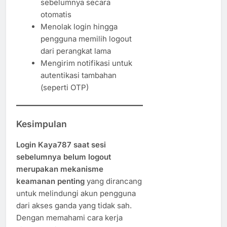
sebelumnya secara
otomatis
Menolak login hingga
pengguna memilih logout
dari perangkat lama
Mengirim notifikasi untuk
autentikasi tambahan
(seperti OTP)
Kesimpulan
Login Kaya787 saat sesi
sebelumnya belum logout
merupakan mekanisme
keamanan penting
yang dirancang
untuk melindungi akun pengguna
dari akses ganda yang tidak sah.
Dengan memahami cara kerja