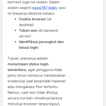
berhasil login ke sistem. Dalam
sistem seperti
kaya787 login
, sesi
ini biasanya dikelola melalui:
Cookie browser
(di
desktop)
Token sesi
(di backend
server)
Identifikasi perangkat dan
lokasi login
Tujuan utamanya adalah
menyimpan status login
sementara
, agar pengguna tidak
perlu terus-menerus memasukkan
kredensial saat berpindah halaman
atau mengakses fitur tertentu.
Namun, saat sesi tidak ditutup
secara normal—misalnya karena
menutup browser tanpa logout,