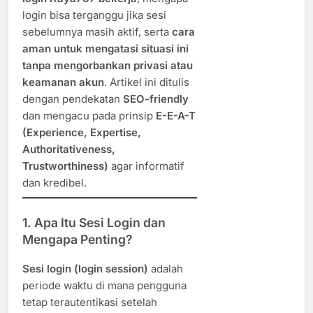
login bisa terganggu jika sesi
sebelumnya masih aktif, serta
cara
aman untuk mengatasi situasi ini
tanpa mengorbankan privasi atau
keamanan akun
. Artikel ini ditulis
dengan pendekatan
SEO-friendly
dan mengacu pada prinsip
E-E-A-T
(Experience, Expertise,
Authoritativeness,
Trustworthiness)
agar informatif
dan kredibel.
1. Apa Itu Sesi Login dan
Mengapa Penting?
Sesi login (login session)
adalah
periode waktu di mana pengguna
tetap terautentikasi setelah