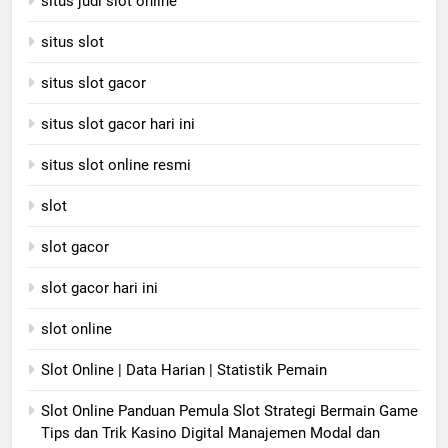
situs judi slot online
situs slot
situs slot gacor
situs slot gacor hari ini
situs slot online resmi
slot
slot gacor
slot gacor hari ini
slot online
Slot Online | Data Harian | Statistik Pemain
Slot Online Panduan Pemula Slot Strategi Bermain Game
Tips dan Trik Kasino Digital Manajemen Modal dan