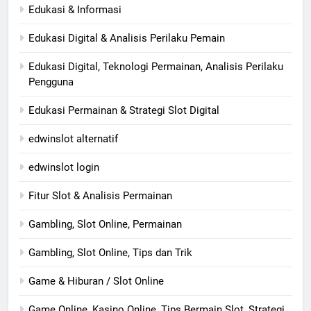
Edukasi & Informasi
Edukasi Digital & Analisis Perilaku Pemain
Edukasi Digital, Teknologi Permainan, Analisis Perilaku
Pengguna
Edukasi Permainan & Strategi Slot Digital
edwinslot alternatif
edwinslot login
Fitur Slot & Analisis Permainan
Gambling, Slot Online, Permainan
Gambling, Slot Online, Tips dan Trik
Game & Hiburan / Slot Online
Game Online, Kasino Online, Tips Bermain Slot, Strategi