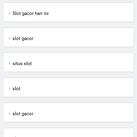
Slot gacor hari ini
slot gacor
situs slot
slot
slot gacor