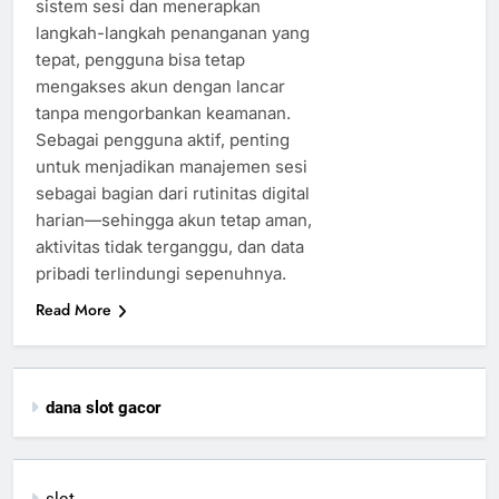
sistem sesi dan menerapkan
langkah-langkah penanganan yang
tepat, pengguna bisa tetap
mengakses akun dengan lancar
tanpa mengorbankan keamanan.
Sebagai pengguna aktif, penting
untuk menjadikan manajemen sesi
sebagai bagian dari rutinitas digital
harian—sehingga akun tetap aman,
aktivitas tidak terganggu, dan data
pribadi terlindungi sepenuhnya.
Read More
dana slot gacor