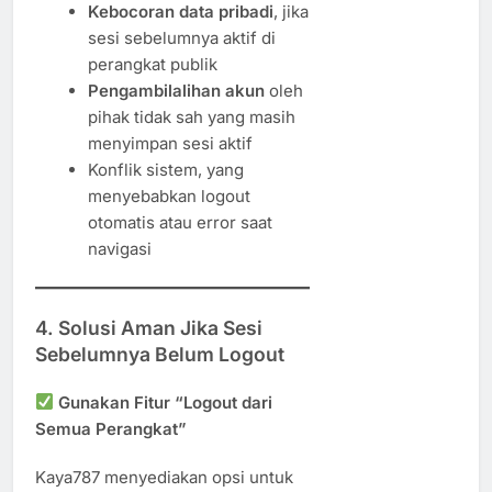
Kebocoran data pribadi
, jika
sesi sebelumnya aktif di
perangkat publik
Pengambilalihan akun
oleh
pihak tidak sah yang masih
menyimpan sesi aktif
Konflik sistem, yang
menyebabkan logout
otomatis atau error saat
navigasi
4. Solusi Aman Jika Sesi
Sebelumnya Belum Logout
Gunakan Fitur “Logout dari
Semua Perangkat”
Kaya787 menyediakan opsi untuk