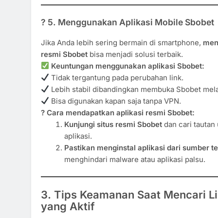
? 5. Menggunakan Aplikasi Mobile Sbobet
Jika Anda lebih sering bermain di smartphone,
men
resmi Sbobet
bisa menjadi solusi terbaik.
Keuntungan menggunakan aplikasi Sbobet:
Tidak tergantung pada perubahan link.
Lebih stabil dibandingkan membuka Sbobet mela
Bisa digunakan kapan saja tanpa VPN.
? Cara mendapatkan aplikasi resmi Sbobet:
Kunjungi situs resmi Sbobet
dan cari tauta
aplikasi.
Pastikan menginstal aplikasi dari sumber t
menghindari malware atau aplikasi palsu.
3. Tips Keamanan Saat Mencari L
yang Aktif