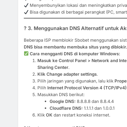
Menyembunyikan lokasi dan meningkatkan priva
Bisa digunakan di berbagai perangkat (PC, smart
? 3. Menggunakan DNS Alternatif untuk A
Beberapa ISP memblokir Sbobet menggunakan si
DNS bisa membantu membuka situs yang diblokir
Cara mengganti DNS di komputer Windows:
Masuk ke Control Panel > Network and Inte
Sharing Center
.
Klik Change adapter settings
.
Pilih jaringan yang digunakan, lalu klik
Prope
Pilih
Internet Protocol Version 4 (TCP/IPv4)
Masukkan DNS berikut:
Google DNS:
8.8.8.8 dan 8.8.4.4
Cloudflare DNS:
1.1.1.1 dan 1.0.0.1
Klik
OK
dan restart koneksi internet.