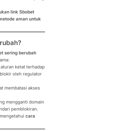
kan link Sbobet
a metode aman untuk
erubah?
t sering berubah
tama:
aturan ketat terhadap
blokir oleh regulator
pat membatasi akses
ing mengganti domain
dari pemblokiran.
k mengetahui
cara