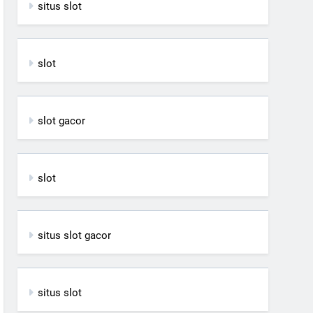
situs slot
slot
slot gacor
slot
situs slot gacor
situs slot