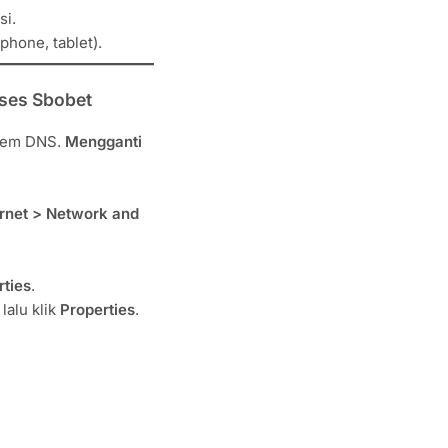
si.
phone, tablet).
kses Sbobet
stem DNS.
Mengganti
.
rnet > Network and
rties
.
lalu klik
Properties
.