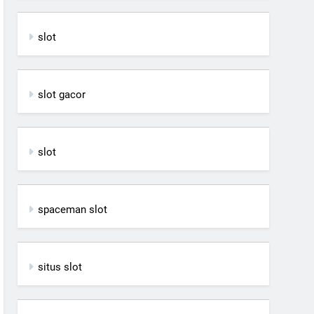
slot
slot gacor
slot
spaceman slot
situs slot