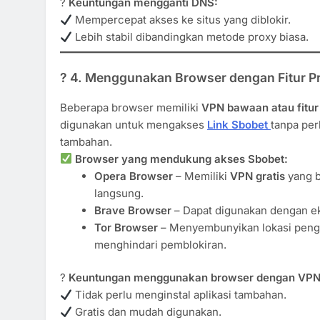
?
Keuntungan mengganti DNS:
Mempercepat akses ke situs yang diblokir.
Lebih stabil dibandingkan metode proxy biasa.
? 4. Menggunakan Browser dengan Fitur P
Beberapa browser memiliki
VPN bawaan atau fitur
digunakan untuk mengakses
Link Sbobet
tanpa per
tambahan.
Browser yang mendukung akses Sbobet:
Opera Browser
– Memiliki
VPN gratis
yang b
langsung.
Brave Browser
– Dapat digunakan dengan e
Tor Browser
– Menyembunyikan lokasi peng
menghindari pemblokiran.
?
Keuntungan menggunakan browser dengan VPN
Tidak perlu menginstal aplikasi tambahan.
Gratis dan mudah digunakan.