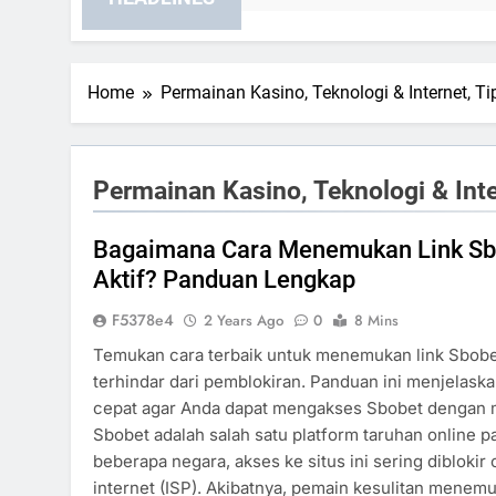
Home
Permainan Kasino, Teknologi & Internet, Ti
Permainan Kasino, Teknologi & Inte
Bagaimana Cara Menemukan Link Sb
Aktif? Panduan Lengkap
F5378e4
2 Years Ago
0
8 Mins
Temukan cara terbaik untuk menemukan link Sbobet
terhindar dari pemblokiran. Panduan ini menjelask
cepat agar Anda dapat mengakses Sbobet dengan 
Sbobet adalah salah satu platform taruhan online pal
beberapa negara, akses ke situs ini sering diblokir
internet (ISP). Akibatnya, pemain kesulitan mene