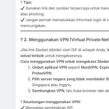
?
Tips:
Gunakan link dari sumber terpercaya untuk meng
atau phishing.
Jangan pernah memasukkan informasi login di s
mencurigakan.
? 2. Menggunakan VPN (Virtual Private Ne
Jika link Sbobet diblokir oleh ISP di wilayah Anda,
V
solusi terbaik
untuk mengaksesnya.
Cara menggunakan VPN untuk mengakses Sbobet
Unduh aplikasi VPN
seperti
NordVPN, Expre
ProtonVPN
.
Pilih server negara yang tidak memblokir S
Singapura atau Inggris.
Sambungkan VPN
, lalu buka browser dan ak
?
Keuntungan menggunakan VPN:
Mengatasi pemblokiran ISP.