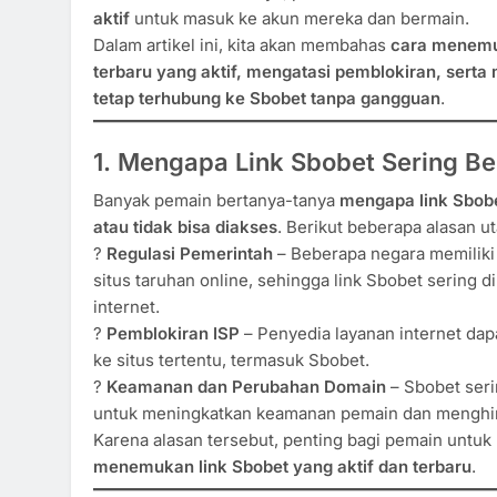
aktif
untuk masuk ke akun mereka dan bermain.
Dalam artikel ini, kita akan membahas
cara menemu
terbaru yang aktif, mengatasi pemblokiran, sert
tetap terhubung ke Sbobet tanpa gangguan
.
1. Mengapa Link Sbobet Sering B
Banyak pemain bertanya-tanya
mengapa link Sbobe
atau tidak bisa diakses
. Berikut beberapa alasan u
?
Regulasi Pemerintah
– Beberapa negara memiliki 
situs taruhan online, sehingga link Sbobet sering di
internet.
?
Pemblokiran ISP
– Penyedia layanan internet da
ke situs tertentu, termasuk Sbobet.
?
Keamanan dan Perubahan Domain
– Sbobet ser
untuk meningkatkan keamanan pemain dan menghin
Karena alasan tersebut, penting bagi pemain untu
menemukan link Sbobet yang aktif dan terbaru
.