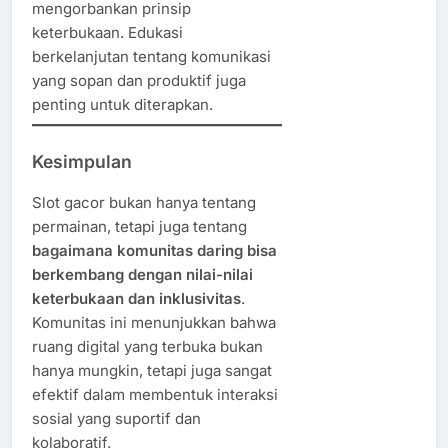
mengorbankan prinsip
keterbukaan. Edukasi
berkelanjutan tentang komunikasi
yang sopan dan produktif juga
penting untuk diterapkan.
Kesimpulan
Slot gacor bukan hanya tentang
permainan, tetapi juga tentang
bagaimana komunitas daring bisa
berkembang dengan nilai-nilai
keterbukaan dan inklusivitas
.
Komunitas ini menunjukkan bahwa
ruang digital yang terbuka bukan
hanya mungkin, tetapi juga sangat
efektif dalam membentuk interaksi
sosial yang suportif dan
kolaboratif.