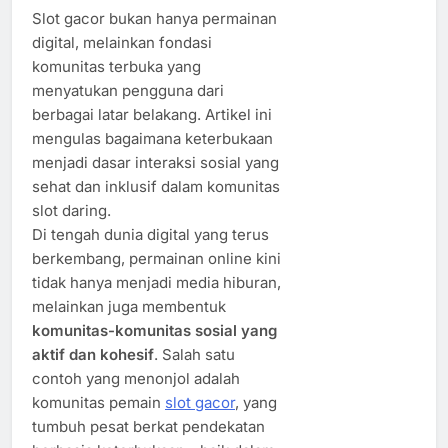
Slot gacor bukan hanya permainan
digital, melainkan fondasi
komunitas terbuka yang
menyatukan pengguna dari
berbagai latar belakang. Artikel ini
mengulas bagaimana keterbukaan
menjadi dasar interaksi sosial yang
sehat dan inklusif dalam komunitas
slot daring.
Di tengah dunia digital yang terus
berkembang, permainan online kini
tidak hanya menjadi media hiburan,
melainkan juga membentuk
komunitas-komunitas sosial yang
aktif dan kohesif
. Salah satu
contoh yang menonjol adalah
komunitas pemain
slot gacor
, yang
tumbuh pesat berkat pendekatan