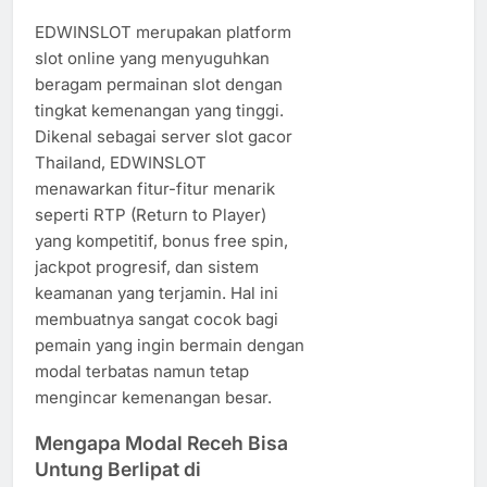
EDWINSLOT merupakan platform
slot online yang menyuguhkan
beragam permainan slot dengan
tingkat kemenangan yang tinggi.
Dikenal sebagai server slot gacor
Thailand, EDWINSLOT
menawarkan fitur-fitur menarik
seperti RTP (Return to Player)
yang kompetitif, bonus free spin,
jackpot progresif, dan sistem
keamanan yang terjamin. Hal ini
membuatnya sangat cocok bagi
pemain yang ingin bermain dengan
modal terbatas namun tetap
mengincar kemenangan besar.
Mengapa Modal Receh Bisa
Untung Berlipat di