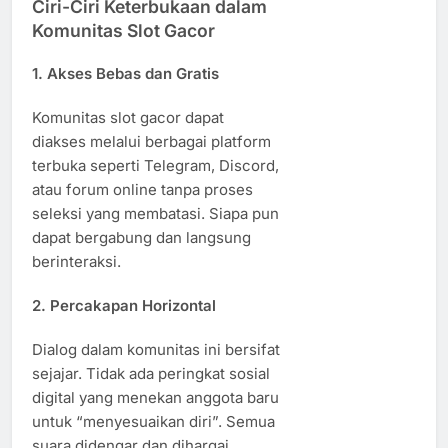
Ciri-Ciri Keterbukaan dalam
Komunitas Slot Gacor
1.
Akses Bebas dan Gratis
Komunitas slot gacor dapat
diakses melalui berbagai platform
terbuka seperti Telegram, Discord,
atau forum online tanpa proses
seleksi yang membatasi. Siapa pun
dapat bergabung dan langsung
berinteraksi.
2.
Percakapan Horizontal
Dialog dalam komunitas ini bersifat
sejajar. Tidak ada peringkat sosial
digital yang menekan anggota baru
untuk “menyesuaikan diri”. Semua
suara didengar dan dihargai.