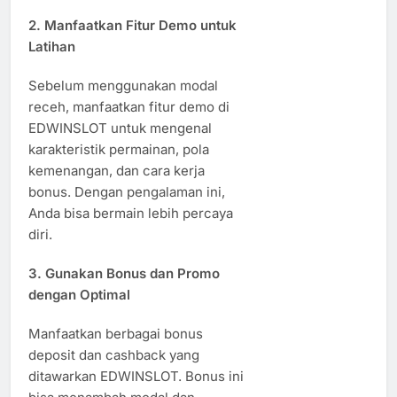
2. Manfaatkan Fitur Demo untuk
Latihan
Sebelum menggunakan modal
receh, manfaatkan fitur demo di
EDWINSLOT untuk mengenal
karakteristik permainan, pola
kemenangan, dan cara kerja
bonus. Dengan pengalaman ini,
Anda bisa bermain lebih percaya
diri.
3. Gunakan Bonus dan Promo
dengan Optimal
Manfaatkan berbagai bonus
deposit dan cashback yang
ditawarkan EDWINSLOT. Bonus ini