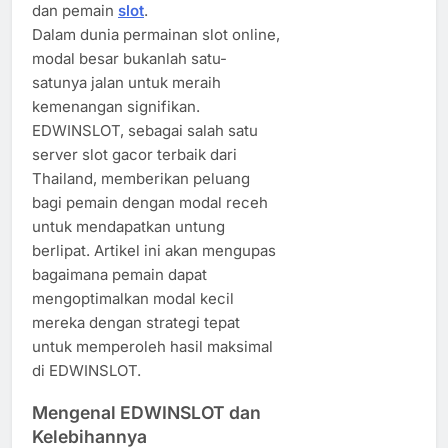
dan pemain
slot
.
Dalam dunia permainan slot online,
modal besar bukanlah satu-
satunya jalan untuk meraih
kemenangan signifikan.
EDWINSLOT, sebagai salah satu
server slot gacor terbaik dari
Thailand, memberikan peluang
bagi pemain dengan modal receh
untuk mendapatkan untung
berlipat. Artikel ini akan mengupas
bagaimana pemain dapat
mengoptimalkan modal kecil
mereka dengan strategi tepat
untuk memperoleh hasil maksimal
di EDWINSLOT.
Mengenal EDWINSLOT dan
Kelebihannya