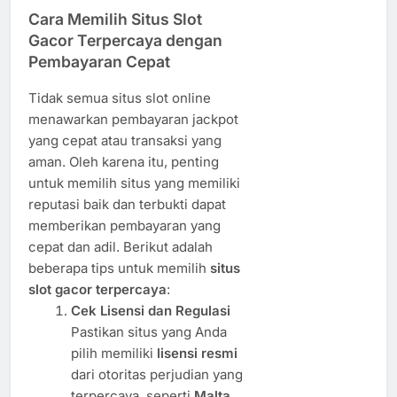
Cara Memilih Situs Slot
Gacor Terpercaya dengan
Pembayaran Cepat
Tidak semua situs slot online
menawarkan pembayaran jackpot
yang cepat atau transaksi yang
aman. Oleh karena itu, penting
untuk memilih situs yang memiliki
reputasi baik dan terbukti dapat
memberikan pembayaran yang
cepat dan adil. Berikut adalah
beberapa tips untuk memilih
situs
slot gacor terpercaya
:
Cek Lisensi dan Regulasi
Pastikan situs yang Anda
pilih memiliki
lisensi resmi
dari otoritas perjudian yang
terpercaya, seperti
Malta