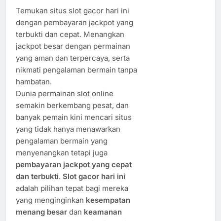
Temukan situs slot gacor hari ini
dengan pembayaran jackpot yang
terbukti dan cepat. Menangkan
jackpot besar dengan permainan
yang aman dan terpercaya, serta
nikmati pengalaman bermain tanpa
hambatan.
Dunia permainan slot online
semakin berkembang pesat, dan
banyak pemain kini mencari situs
yang tidak hanya menawarkan
pengalaman bermain yang
menyenangkan tetapi juga
pembayaran jackpot yang cepat
dan terbukti
.
Slot gacor hari ini
adalah pilihan tepat bagi mereka
yang menginginkan
kesempatan
menang besar
dan
keamanan