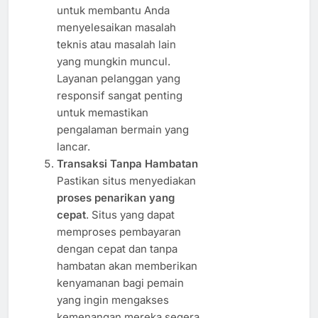
untuk membantu Anda
menyelesaikan masalah
teknis atau masalah lain
yang mungkin muncul.
Layanan pelanggan yang
responsif sangat penting
untuk memastikan
pengalaman bermain yang
lancar.
Transaksi Tanpa Hambatan
Pastikan situs menyediakan
proses penarikan yang
cepat
. Situs yang dapat
memproses pembayaran
dengan cepat dan tanpa
hambatan akan memberikan
kenyamanan bagi pemain
yang ingin mengakses
kemenangan mereka segera