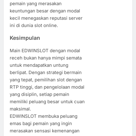
pemain yang merasakan
keuntungan besar dengan modal
kecil menegaskan reputasi server
ini di dunia slot online.
Kesimpulan
Main EDWINSLOT dengan modal
receh bukan hanya mimpi semata
untuk mendapatkan untung
berlipat. Dengan strategi bermain
yang tepat, pemilihan slot dengan
RTP tinggi, dan pengelolaan modal
yang disiplin, setiap pemain
memiliki peluang besar untuk cuan
maksimal.
EDWINSLOT membuka peluang
emas bagi pemain yang ingin
merasakan sensasi kemenangan