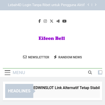
Skip
Cara Aman Daftar Edwinslot di Browser Mobile
to
dengan Langkah Praktis dan Terarah
content
Cara Aman Daftar Lebah4D Melalui Perangkat
Mobile untuk Pengguna Baru
Cara Memastikan EDWINSLOT Link Alternatif
Tetap Stabil dan Mudah Diakses
Lebah4D Login Tanpa Ribet untuk Pengguna Aktif
Cara Aman Daftar Edwinslot di Browser Mobile
dengan Langkah Praktis dan Terarah
Eileen Bell
Dapatkan Inspirasi Gaya Hidup Dan Konten
Cara Aman Daftar Lebah4D Melalui Perangkat
NEWSLETTER
RANDOM NEWS
Mobile untuk Pengguna Baru
Menarik Di Blog Eileen Bell.
MENU
ra Memastikan EDWINSLOT Link Alternatif Tetap Stabil dan M
HEADLINES
Months Ago