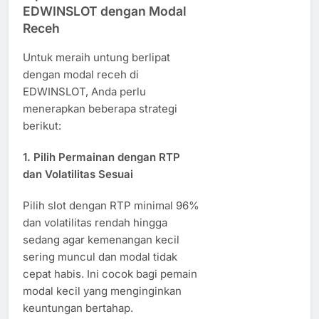
EDWINSLOT dengan Modal
Receh
Untuk meraih untung berlipat
dengan modal receh di
EDWINSLOT, Anda perlu
menerapkan beberapa strategi
berikut:
1. Pilih Permainan dengan RTP
dan Volatilitas Sesuai
Pilih slot dengan RTP minimal 96%
dan volatilitas rendah hingga
sedang agar kemenangan kecil
sering muncul dan modal tidak
cepat habis. Ini cocok bagi pemain
modal kecil yang menginginkan
keuntungan bertahap.