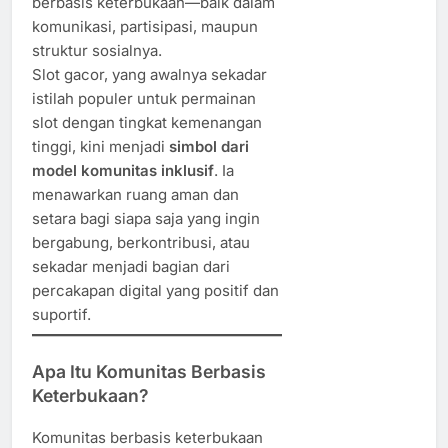
berbasis keterbukaan—baik dalam
komunikasi, partisipasi, maupun
struktur sosialnya.
Slot gacor, yang awalnya sekadar
istilah populer untuk permainan
slot dengan tingkat kemenangan
tinggi, kini menjadi
simbol dari
model komunitas inklusif
. Ia
menawarkan ruang aman dan
setara bagi siapa saja yang ingin
bergabung, berkontribusi, atau
sekadar menjadi bagian dari
percakapan digital yang positif dan
suportif.
Apa Itu Komunitas Berbasis
Keterbukaan?
Komunitas berbasis keterbukaan