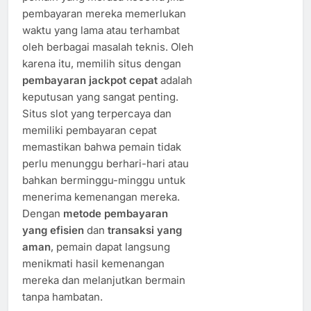
pembayaran mereka memerlukan
waktu yang lama atau terhambat
oleh berbagai masalah teknis. Oleh
karena itu, memilih situs dengan
pembayaran jackpot cepat
adalah
keputusan yang sangat penting.
Situs slot yang terpercaya dan
memiliki pembayaran cepat
memastikan bahwa pemain tidak
perlu menunggu berhari-hari atau
bahkan berminggu-minggu untuk
menerima kemenangan mereka.
Dengan
metode pembayaran
yang efisien
dan
transaksi yang
aman
, pemain dapat langsung
menikmati hasil kemenangan
mereka dan melanjutkan bermain
tanpa hambatan.