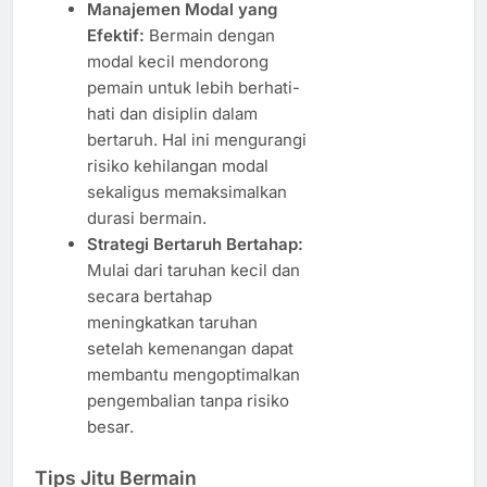
Manajemen Modal yang
Efektif:
Bermain dengan
modal kecil mendorong
pemain untuk lebih berhati-
hati dan disiplin dalam
bertaruh. Hal ini mengurangi
risiko kehilangan modal
sekaligus memaksimalkan
durasi bermain.
Strategi Bertaruh Bertahap:
Mulai dari taruhan kecil dan
secara bertahap
meningkatkan taruhan
setelah kemenangan dapat
membantu mengoptimalkan
pengembalian tanpa risiko
besar.
Tips Jitu Bermain