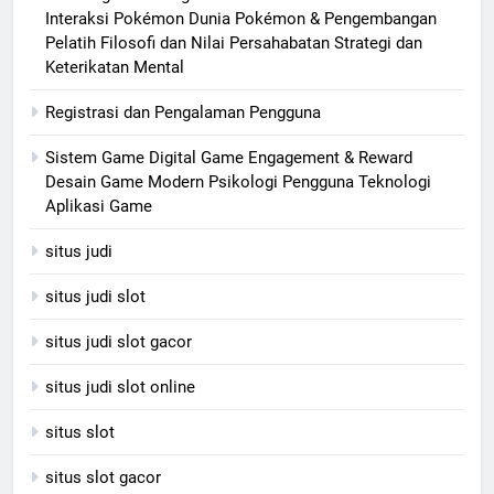
Interaksi Pokémon Dunia Pokémon & Pengembangan
Pelatih Filosofi dan Nilai Persahabatan Strategi dan
Keterikatan Mental
Registrasi dan Pengalaman Pengguna
Sistem Game Digital Game Engagement & Reward
Desain Game Modern Psikologi Pengguna Teknologi
Aplikasi Game
situs judi
situs judi slot
situs judi slot gacor
situs judi slot online
situs slot
situs slot gacor