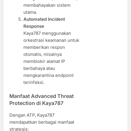
membahayakan sistem
utama.
Automated Incident
Response
Kaya787 menggunakan
orkestrasi keamanan untuk
memberikan respon
otomatis, misalnya
memblokir alamat IP
berbahaya atau
mengkarantina endpoint
terinfeksi.
Manfaat Advanced Threat
Protection di Kaya787
Dengan ATP, Kaya787
mendapatkan berbagai manfaat
strategis: