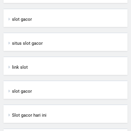
slot gacor
situs slot gacor
link slot
slot gacor
Slot gacor hari ini