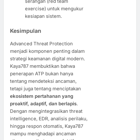
serangan (red team
exercise) untuk mengukur
kesiapan sistem.
Kesimpulan
Advanced Threat Protection
menjadi komponen penting dalam
strategi keamanan digital modern.
Kaya787 membuktikan bahwa
penerapan ATP bukan hanya
tentang mendeteksi ancaman,
tetapi juga tentang menciptakan
ekosistem pertahanan yang
proaktif, adaptif, dan berlapis
.
Dengan mengintegrasikan threat
intelligence, EDR, analisis perilaku,
hingga respon otomatis, Kaya787
mampu menghadapi ancaman