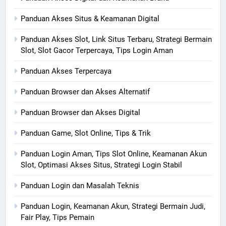
Panduan Akses Situs & Keamanan Digital
Panduan Akses Slot, Link Situs Terbaru, Strategi Bermain
Slot, Slot Gacor Terpercaya, Tips Login Aman
Panduan Akses Terpercaya
Panduan Browser dan Akses Alternatif
Panduan Browser dan Akses Digital
Panduan Game, Slot Online, Tips & Trik
Panduan Login Aman, Tips Slot Online, Keamanan Akun
Slot, Optimasi Akses Situs, Strategi Login Stabil
Panduan Login dan Masalah Teknis
Panduan Login, Keamanan Akun, Strategi Bermain Judi,
Fair Play, Tips Pemain