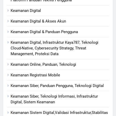
Platform Panduan Teknis Pengguna
Keamanan Digital
Keamanan Digital & Akses Akun
Keamanan Digital & Panduan Pengguna
Keamanan Digital, Infrastruktur Kaya787, Teknologi
Cloud-Native, Cybersecurity Strategy, Threat
Management, Proteksi Data
Keamanan Online, Panduan, Teknologi
Keamanan Registrasi Mobile
Keamanan Siber, Panduan Pengguna, Teknologi Digital
Keamanan Siber, Teknologi Informasi, Infrastruktur
Digital, Sistem Keamanan
Keamanan Sistem Digital,Validasi Infrastruktur,Stabilitas