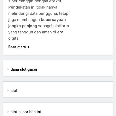
siber canggih dengan efektif.
Pendekatan ini tidak hanya
melindungi data pengguna, tetapi
juga membangun
kepercayaan
jangka panjang
sebagai platform
yang tangguh dan aman di era
digital.
Read More
dana slot gacor
slot
slot gacor hari ini