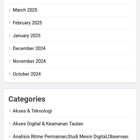
March 2025
February 2025
January 2025
December 2024
November 2024
October 2024
Categories
Akses & Teknologi
Akses Digital & Keamanan Tautan
Analisis Ritme Permainan,Studi Mesin Digital,Observasi