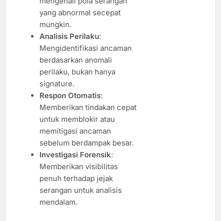
mengenali pola serangan
yang abnormal secepat
mungkin.
Analisis Perilaku
:
Mengidentifikasi ancaman
berdasarkan anomali
perilaku, bukan hanya
signature.
Respon Otomatis
:
Memberikan tindakan cepat
untuk memblokir atau
memitigasi ancaman
sebelum berdampak besar.
Investigasi Forensik
:
Memberikan visibilitas
penuh terhadap jejak
serangan untuk analisis
mendalam.