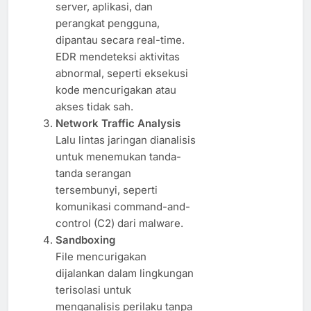
server, aplikasi, dan
perangkat pengguna,
dipantau secara real-time.
EDR mendeteksi aktivitas
abnormal, seperti eksekusi
kode mencurigakan atau
akses tidak sah.
Network Traffic Analysis
Lalu lintas jaringan dianalisis
untuk menemukan tanda-
tanda serangan
tersembunyi, seperti
komunikasi command-and-
control (C2) dari malware.
Sandboxing
File mencurigakan
dijalankan dalam lingkungan
terisolasi untuk
menganalisis perilaku tanpa