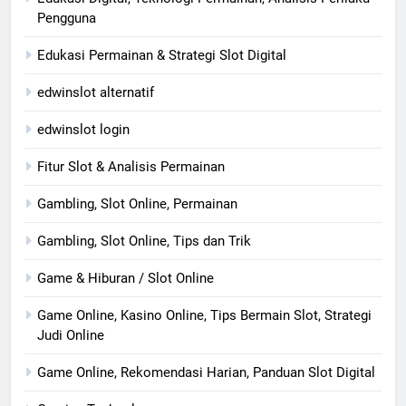
Pengguna
Edukasi Permainan & Strategi Slot Digital
edwinslot alternatif
edwinslot login
Fitur Slot & Analisis Permainan
Gambling, Slot Online, Permainan
Gambling, Slot Online, Tips dan Trik
Game & Hiburan / Slot Online
Game Online, Kasino Online, Tips Bermain Slot, Strategi
Judi Online
Game Online, Rekomendasi Harian, Panduan Slot Digital