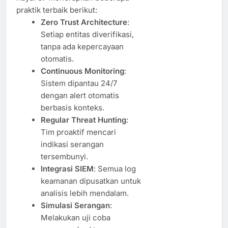
praktik terbaik berikut:
Zero Trust Architecture
:
Setiap entitas diverifikasi,
tanpa ada kepercayaan
otomatis.
Continuous Monitoring
:
Sistem dipantau 24/7
dengan alert otomatis
berbasis konteks.
Regular Threat Hunting
:
Tim proaktif mencari
indikasi serangan
tersembunyi.
Integrasi SIEM
: Semua log
keamanan dipusatkan untuk
analisis lebih mendalam.
Simulasi Serangan
:
Melakukan uji coba