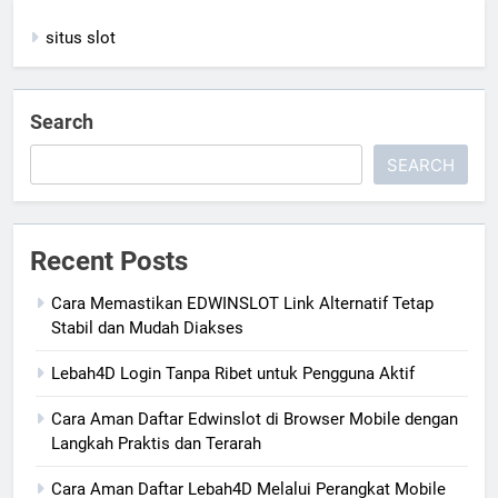
situs slot
Search
SEARCH
Recent Posts
Cara Memastikan EDWINSLOT Link Alternatif Tetap
Stabil dan Mudah Diakses
Lebah4D Login Tanpa Ribet untuk Pengguna Aktif
Cara Aman Daftar Edwinslot di Browser Mobile dengan
Langkah Praktis dan Terarah
Cara Aman Daftar Lebah4D Melalui Perangkat Mobile