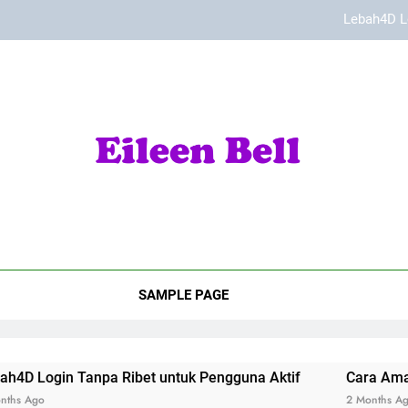
Lebah4D Lo
Cara Aman Daftar Edwinslot di Browser Mobi
Cara Aman Daftar Lebah4D Melalui 
Cara Memastikan EDWINSLOT Link Alter
Lebah4D Lo
Cara Aman Daftar Edwinslot di Browser Mobi
een Bell
nspirasi Gaya Hidup Dan Konten Menarik Di Blog Eileen Bell.
Cara Aman Daftar Lebah4D Melalui 
SAMPLE PAGE
anpa Ribet untuk Pengguna Aktif
Cara Aman Daftar Edw
2 Months Ago