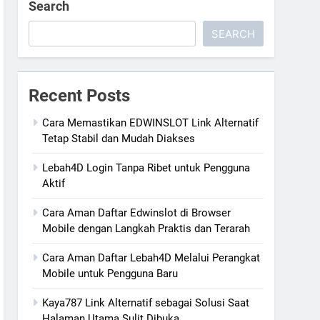
Search
SEARCH
Recent Posts
Cara Memastikan EDWINSLOT Link Alternatif
Tetap Stabil dan Mudah Diakses
Lebah4D Login Tanpa Ribet untuk Pengguna
Aktif
Cara Aman Daftar Edwinslot di Browser
Mobile dengan Langkah Praktis dan Terarah
Cara Aman Daftar Lebah4D Melalui Perangkat
Mobile untuk Pengguna Baru
Kaya787 Link Alternatif sebagai Solusi Saat
Halaman Utama Sulit Dibuka