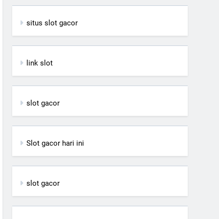
situs slot gacor
link slot
slot gacor
Slot gacor hari ini
slot gacor