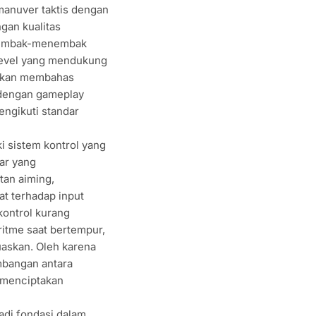
anuver taktis dengan
gan kualitas
 tembak-menembak
 level yang mendukung
i akan membahas
 dengan gameplay
engikuti standar
 sistem kontrol yang
sar yang
tan aiming,
at terhadap input
kontrol kurang
itme saat bertempur,
askan. Oleh karena
mbangan antara
k menciptakan
adi fondasi dalam