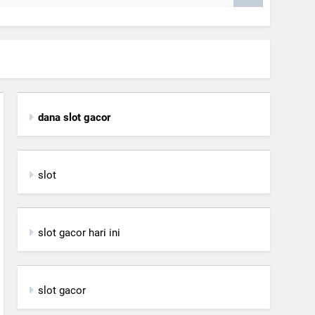
dana slot gacor
slot
slot gacor hari ini
slot gacor