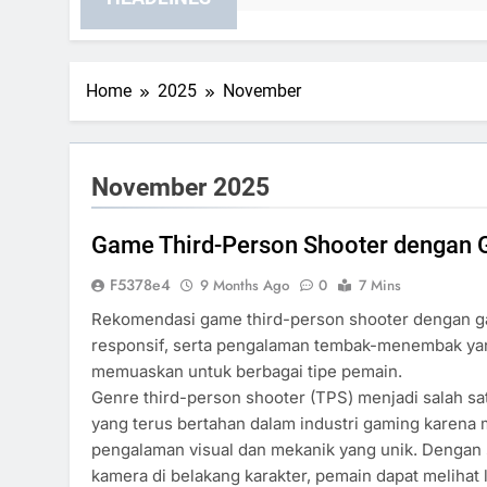
Home
2025
November
November 2025
Game Third-Person Shooter dengan 
F5378e4
9 Months Ago
0
7 Mins
Rekomendasi game third-person shooter dengan ga
responsif, serta pengalaman tembak-menembak yan
memuaskan untuk berbagai tipe pemain.
Genre third-person shooter (TPS) menjadi salah sa
yang terus bertahan dalam industri gaming karen
pengalaman visual dan mekanik yang unik. Dengan
kamera di belakang karakter, pemain dapat melihat 