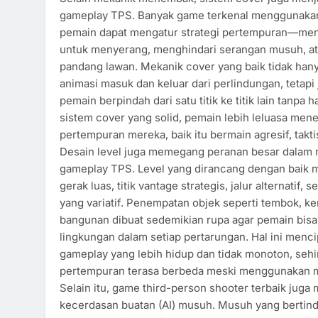
gameplay TPS. Banyak game terkenal menggunakan 
pemain dapat mengatur strategi pertempuran—men
untuk menyerang, menghindari serangan musuh, a
pandang lawan. Mekanik cover yang baik tidak hany
animasi masuk dan keluar dari perlindungan, tetap
pemain berpindah dari satu titik ke titik lain tanpa
sistem cover yang solid, pemain lebih leluasa men
pertempuran mereka, baik itu bermain agresif, takti
Desain level juga memegang peranan besar dalam 
gameplay TPS. Level yang dirancang dengan baik
gerak luas, titik vantage strategis, jalur alternatif,
yang variatif. Penempatan objek seperti tembok, ke
bangunan dibuat sedemikian rupa agar pemain bis
lingkungan dalam setiap pertarungan. Hal ini menc
gameplay yang lebih hidup dan tidak monoton, sehi
pertempuran terasa berbeda meski menggunakan 
Selain itu, game third-person shooter terbaik juga
kecerdasan buatan (AI) musuh. Musuh yang bertin