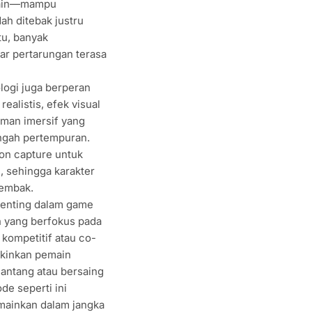
main—mampu
ah ditebak justru
u, banyak
r pertarungan terasa
logi juga berperan
ealistis, efek visual
aman imersif yang
ngah pertempuran.
on capture untuk
, sehingga karakter
nembak.
penting dalam game
 yang berfokus pada
kompetitif atau co-
kinkan pemain
antang atau bersaing
de seperti ini
mainkan dalam jangka