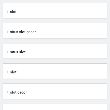
slot
situs slot gacor
situs slot
slot
slot gacor