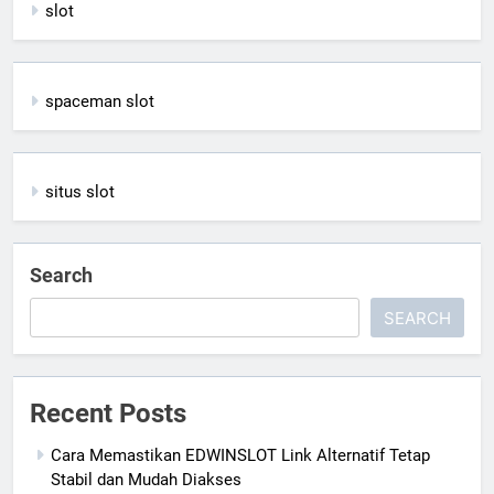
slot
spaceman slot
situs slot
Search
SEARCH
Recent Posts
Cara Memastikan EDWINSLOT Link Alternatif Tetap
Stabil dan Mudah Diakses