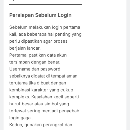
Persiapan Sebelum Login
Sebelum melakukan login pertama
kali, ada beberapa hal penting yang
perlu dipastikan agar proses
berjalan lancar.
Pertama, pastikan data akun
tersimpan dengan benar.
Username dan password
sebaiknya dicatat di tempat aman,
terutama jika dibuat dengan
kombinasi karakter yang cukup
kompleks. Kesalahan kecil seperti
huruf besar atau simbol yang
terlewat sering menjadi penyebab
login gagal.
Kedua, gunakan perangkat dan