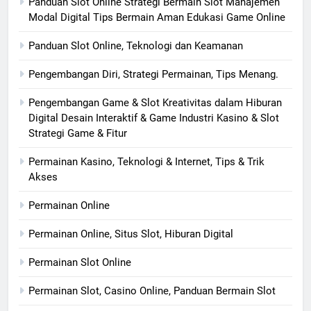
Panduan Slot Online Strategi Bermain Slot Manajemen
Modal Digital Tips Bermain Aman Edukasi Game Online
Panduan Slot Online, Teknologi dan Keamanan
Pengembangan Diri, Strategi Permainan, Tips Menang.
Pengembangan Game & Slot Kreativitas dalam Hiburan
Digital Desain Interaktif & Game Industri Kasino & Slot
Strategi Game & Fitur
Permainan Kasino, Teknologi & Internet, Tips & Trik
Akses
Permainan Online
Permainan Online, Situs Slot, Hiburan Digital
Permainan Slot Online
Permainan Slot, Casino Online, Panduan Bermain Slot