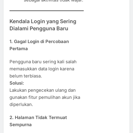
Kendala Login yang Sering
Dialami Pengguna Baru
1. Gagal Login di Percobaan
Pertama
Pengguna baru sering kali salah
memasukkan data login karena
belum terbiasa.
Solusi:
Lakukan pengecekan ulang dan
gunakan fitur pemulihan akun jika
diperlukan.
2. Halaman Tidak Termuat
Sempurna