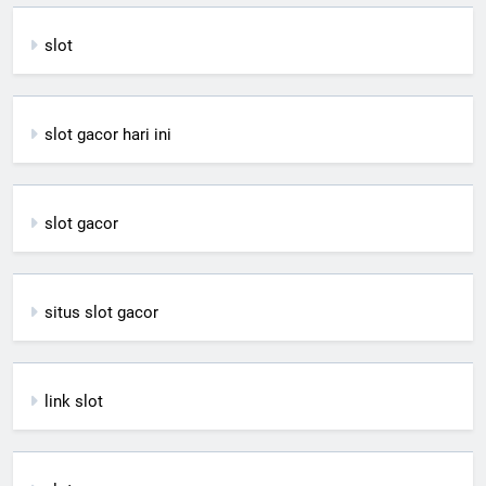
slot
slot gacor hari ini
slot gacor
situs slot gacor
link slot