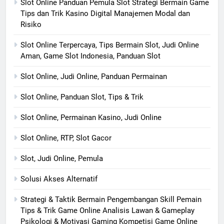
Slot Online Panduan Pemula Slot Strategi Bermain Game
Tips dan Trik Kasino Digital Manajemen Modal dan
Risiko
Slot Online Terpercaya, Tips Bermain Slot, Judi Online
Aman, Game Slot Indonesia, Panduan Slot
Slot Online, Judi Online, Panduan Permainan
Slot Online, Panduan Slot, Tips & Trik
Slot Online, Permainan Kasino, Judi Online
Slot Online, RTP, Slot Gacor
Slot, Judi Online, Pemula
Solusi Akses Alternatif
Strategi & Taktik Bermain Pengembangan Skill Pemain
Tips & Trik Game Online Analisis Lawan & Gameplay
Psikologi & Motivasi Gaming Kompetisi Game Online