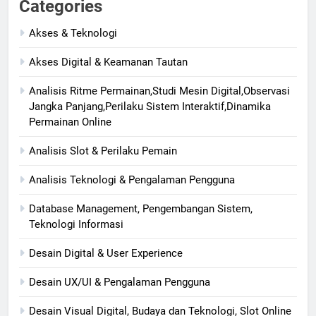
Categories
Akses & Teknologi
Akses Digital & Keamanan Tautan
Analisis Ritme Permainan,Studi Mesin Digital,Observasi
Jangka Panjang,Perilaku Sistem Interaktif,Dinamika
Permainan Online
Analisis Slot & Perilaku Pemain
Analisis Teknologi & Pengalaman Pengguna
Database Management, Pengembangan Sistem,
Teknologi Informasi
Desain Digital & User Experience
Desain UX/UI & Pengalaman Pengguna
Desain Visual Digital, Budaya dan Teknologi, Slot Online