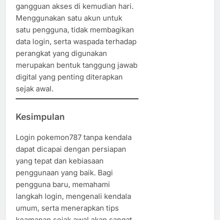
gangguan akses di kemudian hari.
Menggunakan satu akun untuk
satu pengguna, tidak membagikan
data login, serta waspada terhadap
perangkat yang digunakan
merupakan bentuk tanggung jawab
digital yang penting diterapkan
sejak awal.
Kesimpulan
Login pokemon787 tanpa kendala
dapat dicapai dengan persiapan
yang tepat dan kebiasaan
penggunaan yang baik. Bagi
pengguna baru, memahami
langkah login, mengenali kendala
umum, serta menerapkan tips
keamanan sejak awal akan sangat