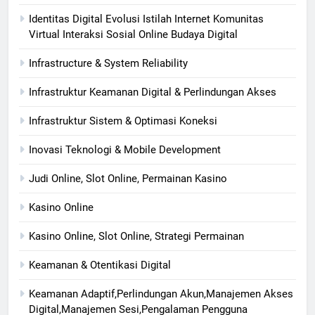
Identitas Digital Evolusi Istilah Internet Komunitas
Virtual Interaksi Sosial Online Budaya Digital
Infrastructure & System Reliability
Infrastruktur Keamanan Digital & Perlindungan Akses
Infrastruktur Sistem & Optimasi Koneksi
Inovasi Teknologi & Mobile Development
Judi Online, Slot Online, Permainan Kasino
Kasino Online
Kasino Online, Slot Online, Strategi Permainan
Keamanan & Otentikasi Digital
Keamanan Adaptif,Perlindungan Akun,Manajemen Akses
Digital,Manajemen Sesi,Pengalaman Pengguna