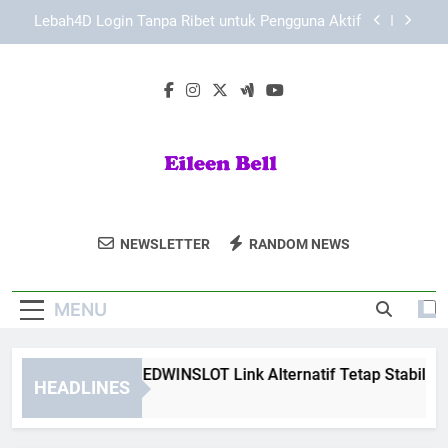
Skip
Cara Aman Daftar Edwinslot di Browser Mobile
to
dengan Langkah Praktis dan Terarah
content
Cara Aman Daftar Lebah4D Melalui Perangkat
Mobile untuk Pengguna Baru
Cara Memastikan EDWINSLOT Link Alternatif
Tetap Stabil dan Mudah Diakses
Lebah4D Login Tanpa Ribet untuk Pengguna Aktif
Cara Aman Daftar Edwinslot di Browser Mobile
dengan Langkah Praktis dan Terarah
Eileen Bell
Dapatkan Inspirasi Gaya Hidup Dan Konten
Cara Aman Daftar Lebah4D Melalui Perangkat
NEWSLETTER
RANDOM NEWS
Mobile untuk Pengguna Baru
Menarik Di Blog Eileen Bell.
MENU
ra Memastikan EDWINSLOT Link Alternatif Tetap Stabil dan M
HEADLINES
Months Ago