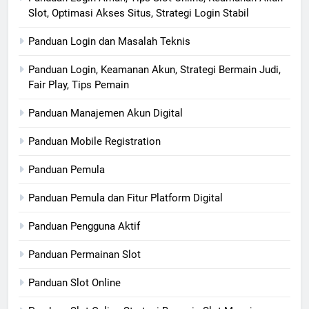
Slot, Optimasi Akses Situs, Strategi Login Stabil
Panduan Login dan Masalah Teknis
Panduan Login, Keamanan Akun, Strategi Bermain Judi,
Fair Play, Tips Pemain
Panduan Manajemen Akun Digital
Panduan Mobile Registration
Panduan Pemula
Panduan Pemula dan Fitur Platform Digital
Panduan Pengguna Aktif
Panduan Permainan Slot
Panduan Slot Online