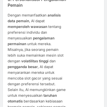
Pemain
Dengan memanfaatkan
analisis
data pemain
, AI dapat
memperoleh wawasan
tentang
preferensi individu dan
menyesuaikan
pengalaman
permainan
untuk mereka.
Misalnya, jika seorang pemain
lebih suka memainkan mesin slot
dengan
volatilitas tinggi
dan
pengganda besar
, AI dapat
menyarankan mereka untuk
mencoba slot gacor yang sesuai
dengan preferensi tersebut.
Selain itu, AI memungkinkan game
untuk menyesuaikan
taruhan
otomatis
berdasarkan kebiasaan
bermain pemain, sehingga pemain