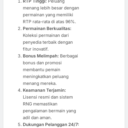
RTP Tinggi:
Peluang
menang lebih besar dengan
permainan yang memiliki
RTP rata-rata di atas 96%.
Permainan Berkualitas:
Koleksi permainan dari
penyedia terbaik dengan
fitur inovatif.
Bonus Melimpah:
Berbagai
bonus dan promosi
membantu pemain
meningkatkan peluang
menang mereka.
Keamanan Terjamin:
Lisensi resmi dan sistem
RNG memastikan
pengalaman bermain yang
adil dan aman.
Dukungan Pelanggan 24/7: