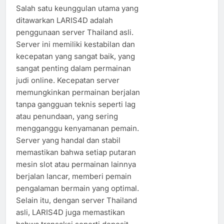
Salah satu keunggulan utama yang
ditawarkan LARIS4D adalah
penggunaan server Thailand asli.
Server ini memiliki kestabilan dan
kecepatan yang sangat baik, yang
sangat penting dalam permainan
judi online. Kecepatan server
memungkinkan permainan berjalan
tanpa gangguan teknis seperti lag
atau penundaan, yang sering
mengganggu kenyamanan pemain.
Server yang handal dan stabil
memastikan bahwa setiap putaran
mesin slot atau permainan lainnya
berjalan lancar, memberi pemain
pengalaman bermain yang optimal.
Selain itu, dengan server Thailand
asli, LARIS4D juga memastikan