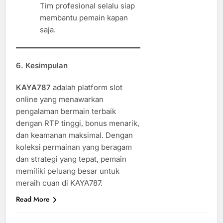
Tim profesional selalu siap
membantu pemain kapan
saja.
6.
Kesimpulan
KAYA787
adalah platform slot
online yang menawarkan
pengalaman bermain terbaik
dengan RTP tinggi, bonus menarik,
dan keamanan maksimal. Dengan
koleksi permainan yang beragam
dan strategi yang tepat, pemain
memiliki peluang besar untuk
meraih cuan di KAYA787.
Read More