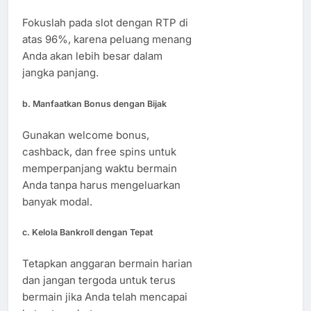
Fokuslah pada slot dengan RTP di
atas 96%, karena peluang menang
Anda akan lebih besar dalam
jangka panjang.
b.
Manfaatkan Bonus dengan Bijak
Gunakan welcome bonus,
cashback, dan free spins untuk
memperpanjang waktu bermain
Anda tanpa harus mengeluarkan
banyak modal.
c.
Kelola Bankroll dengan Tepat
Tetapkan anggaran bermain harian
dan jangan tergoda untuk terus
bermain jika Anda telah mencapai