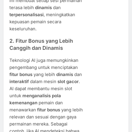
ini membuat setiap sesi permainan
terasa lebih
dinamis
dan
terpersonalisasi
, meningkatkan
kepuasan pemain secara
keseluruhan.
2.
Fitur Bonus yang Lebih
Canggih dan Dinamis
Teknologi AI juga memungkinkan
pengembang untuk menciptakan
fitur bonus
yang lebih
dinamis
dan
interaktif
dalam mesin
slot gacor
.
AI dapat membantu mesin slot
untuk
menganalisis pola
kemenangan
pemain dan
menawarkan
fitur bonus
yang lebih
relevan dan sesuai dengan gaya
permainan mereka. Sebagai
contoh, jika AI mendeteksi bahwa