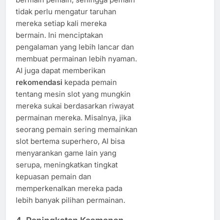
tidak perlu mengatur taruhan
mereka setiap kali mereka
bermain. Ini menciptakan
pengalaman yang lebih lancar dan
membuat permainan lebih nyaman.
AI juga dapat memberikan
rekomendasi
kepada pemain
tentang mesin slot yang mungkin
mereka sukai berdasarkan riwayat
permainan mereka. Misalnya, jika
seorang pemain sering memainkan
slot bertema superhero, AI bisa
menyarankan game lain yang
serupa, meningkatkan tingkat
kepuasan pemain dan
memperkenalkan mereka pada
lebih banyak pilihan permainan.