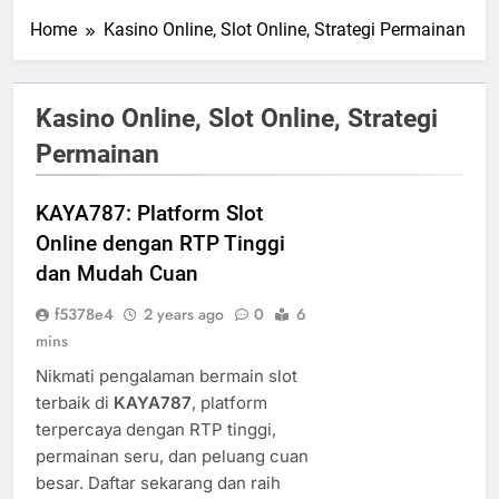
Home
Kasino Online, Slot Online, Strategi Permainan
Kasino Online, Slot Online, Strategi
Permainan
KAYA787: Platform Slot
Online dengan RTP Tinggi
dan Mudah Cuan
f5378e4
2 years ago
0
6
mins
Nikmati pengalaman bermain slot
terbaik di
KAYA787
, platform
terpercaya dengan RTP tinggi,
permainan seru, dan peluang cuan
besar. Daftar sekarang dan raih