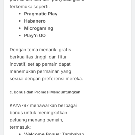
terkemuka seperti:
Pragmatic Play
Habanero
Microgaming
Play’n GO
Dengan tema menarik, grafis
berkualitas tinggi, dan fitur
inovatif, setiap pemain dapat
menemukan permainan yang
sesuai dengan preferensi mereka.
c.
Bonus dan Promosi Menguntungkan
KAYA787 menawarkan berbagai
bonus untuk meningkatkan
peluang menang pemain,
termasuk:
Welcome Bonus:
Tambahan