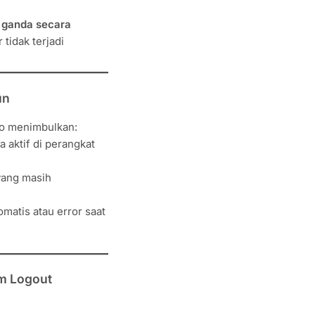
 ganda secara
 tidak terjadi
un
iko menimbulkan:
a aktif di perangkat
yang masih
matis atau error saat
um Logout