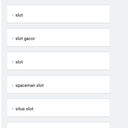
slot
slot gacor
slot
spaceman slot
situs slot