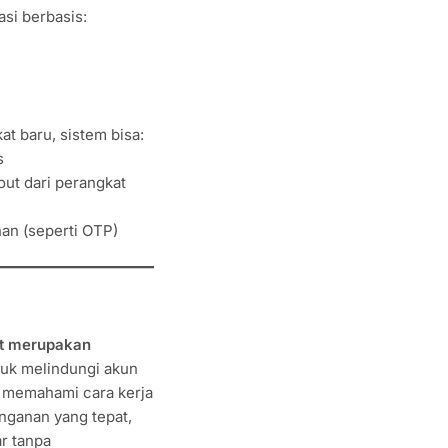
si berbasis:
at baru, sistem bisa:
s
ut dari perangkat
han (seperti OTP)
ut merupakan
uk melindungi akun
n memahami cara kerja
nganan yang tepat,
r tanpa