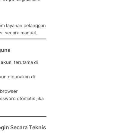
 tim layanan pelanggan
si secara manual.
guna
 akun
, terutama di
akun digunakan di
i browser
sword otomatis jika
gin Secara Teknis