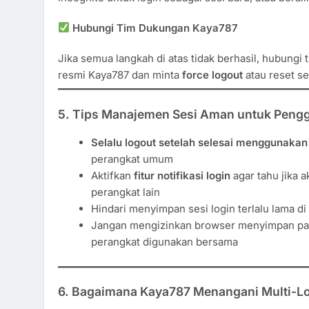
Hubungi Tim Dukungan Kaya787
Jika semua langkah di atas tidak berhasil, hubungi
resmi Kaya787 dan minta
force logout
atau reset se
5. Tips Manajemen Sesi Aman untuk Peng
Selalu logout setelah selesai menggunakan
perangkat umum
Aktifkan
fitur notifikasi login
agar tahu jika 
perangkat lain
Hindari menyimpan sesi login terlalu lama d
Jangan mengizinkan browser menyimpan pas
perangkat digunakan bersama
6. Bagaimana Kaya787 Menangani Multi-Lo