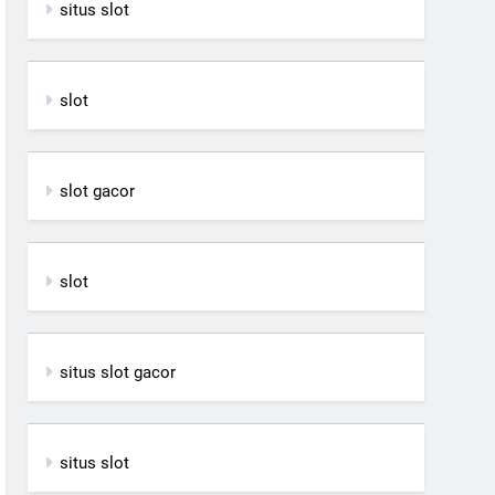
situs slot
slot
slot gacor
slot
situs slot gacor
situs slot