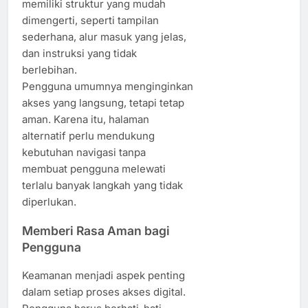
memiliki struktur yang mudah
dimengerti, seperti tampilan
sederhana, alur masuk yang jelas,
dan instruksi yang tidak
berlebihan.
Pengguna umumnya menginginkan
akses yang langsung, tetapi tetap
aman. Karena itu, halaman
alternatif perlu mendukung
kebutuhan navigasi tanpa
membuat pengguna melewati
terlalu banyak langkah yang tidak
diperlukan.
Memberi Rasa Aman bagi
Pengguna
Keamanan menjadi aspek penting
dalam setiap proses akses digital.