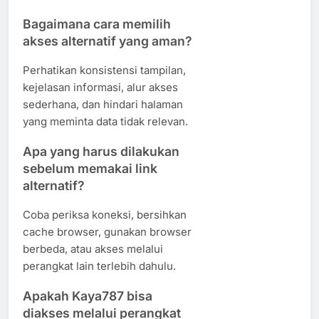
Bagaimana cara memilih
akses alternatif yang aman?
Perhatikan konsistensi tampilan,
kejelasan informasi, alur akses
sederhana, dan hindari halaman
yang meminta data tidak relevan.
Apa yang harus dilakukan
sebelum memakai link
alternatif?
Coba periksa koneksi, bersihkan
cache browser, gunakan browser
berbeda, atau akses melalui
perangkat lain terlebih dahulu.
Apakah Kaya787 bisa
diakses melalui perangkat