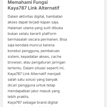
Memahami Fungsi
Kaya787 Link Alternatif
Dalam aktivitas digital, hambatan
akses dapat terjadi kapan saja.
Halaman utama yang sulit dibuka
bukan selalu berarti platform
bermasalah secara permanen. Bisa
saja kendala muncul karena
koneksi pengguna, pembaruan
sistem, kepadatan akses, cache
browser, atau pengaturan jaringan
tertentu. Dalam situasi seperti ini,
Kaya787 Link Alternatif menjadi
salah satu solusi yang banyak
dicari pengguna untuk tetap
mendapatkan jalur masuk yang
lebih praktis.
Kaya787 sebagai brand digital