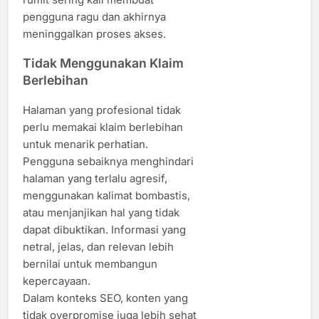
pengguna ragu dan akhirnya
meninggalkan proses akses.
Tidak Menggunakan Klaim
Berlebihan
Halaman yang profesional tidak
perlu memakai klaim berlebihan
untuk menarik perhatian.
Pengguna sebaiknya menghindari
halaman yang terlalu agresif,
menggunakan kalimat bombastis,
atau menjanjikan hal yang tidak
dapat dibuktikan. Informasi yang
netral, jelas, dan relevan lebih
bernilai untuk membangun
kepercayaan.
Dalam konteks SEO, konten yang
tidak overpromise juga lebih sehat