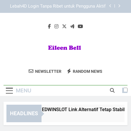
Skip
Cara Aman Daftar Edwinslot di Browser Mobile
to
dengan Langkah Praktis dan Terarah
content
Cara Aman Daftar Lebah4D Melalui Perangkat
Mobile untuk Pengguna Baru
Cara Memastikan EDWINSLOT Link Alternatif
Tetap Stabil dan Mudah Diakses
Lebah4D Login Tanpa Ribet untuk Pengguna Aktif
Cara Aman Daftar Edwinslot di Browser Mobile
dengan Langkah Praktis dan Terarah
Eileen Bell
Dapatkan Inspirasi Gaya Hidup Dan Konten
Cara Aman Daftar Lebah4D Melalui Perangkat
NEWSLETTER
RANDOM NEWS
Mobile untuk Pengguna Baru
Menarik Di Blog Eileen Bell.
MENU
ra Memastikan EDWINSLOT Link Alternatif Tetap Stabil dan 
HEADLINES
Month Ago