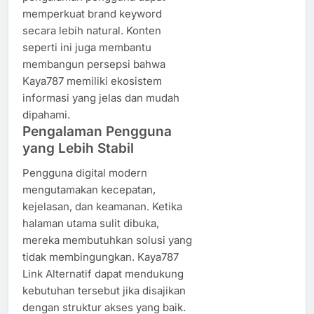
memperkuat brand keyword
secara lebih natural. Konten
seperti ini juga membantu
membangun persepsi bahwa
Kaya787 memiliki ekosistem
informasi yang jelas dan mudah
dipahami.
Pengalaman Pengguna
yang Lebih Stabil
Pengguna digital modern
mengutamakan kecepatan,
kejelasan, dan keamanan. Ketika
halaman utama sulit dibuka,
mereka membutuhkan solusi yang
tidak membingungkan. Kaya787
Link Alternatif dapat mendukung
kebutuhan tersebut jika disajikan
dengan struktur akses yang baik.