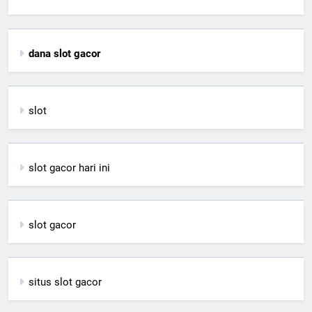
dana slot gacor
slot
slot gacor hari ini
slot gacor
situs slot gacor