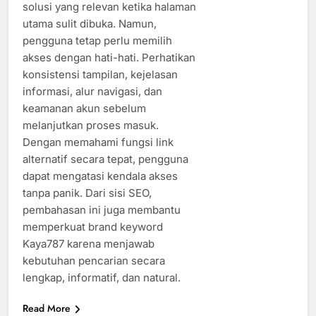
solusi yang relevan ketika halaman
utama sulit dibuka. Namun,
pengguna tetap perlu memilih
akses dengan hati-hati. Perhatikan
konsistensi tampilan, kejelasan
informasi, alur navigasi, dan
keamanan akun sebelum
melanjutkan proses masuk.
Dengan memahami fungsi link
alternatif secara tepat, pengguna
dapat mengatasi kendala akses
tanpa panik. Dari sisi SEO,
pembahasan ini juga membantu
memperkuat brand keyword
Kaya787 karena menjawab
kebutuhan pencarian secara
lengkap, informatif, dan natural.
Read More