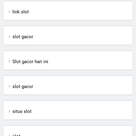
link slot
slot gacor
Slot gacor hari ini
slot gacor
situs slot