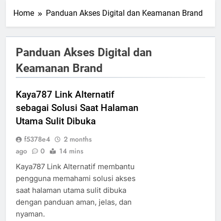
Home
Panduan Akses Digital dan Keamanan Brand
Panduan Akses Digital dan
Keamanan Brand
Kaya787 Link Alternatif
sebagai Solusi Saat Halaman
Utama Sulit Dibuka
f5378e4
2 months
ago
0
14 mins
Kaya787 Link Alternatif membantu
pengguna memahami solusi akses
saat halaman utama sulit dibuka
dengan panduan aman, jelas, dan
nyaman.