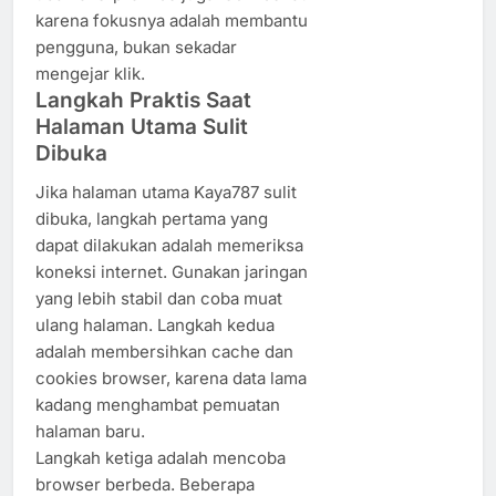
karena fokusnya adalah membantu
pengguna, bukan sekadar
mengejar klik.
Langkah Praktis Saat
Halaman Utama Sulit
Dibuka
Jika halaman utama Kaya787 sulit
dibuka, langkah pertama yang
dapat dilakukan adalah memeriksa
koneksi internet. Gunakan jaringan
yang lebih stabil dan coba muat
ulang halaman. Langkah kedua
adalah membersihkan cache dan
cookies browser, karena data lama
kadang menghambat pemuatan
halaman baru.
Langkah ketiga adalah mencoba
browser berbeda. Beberapa