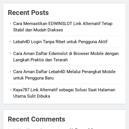
Recent Posts
Cara Memastikan EDWINSLOT Link Alternatif Tetap
Stabil dan Mudah Diakses
Lebah4D Login Tanpa Ribet untuk Pengguna Aktif
Cara Aman Daftar Edwinslot di Browser Mobile dengan
Langkah Praktis dan Terarah
Cara Aman Daftar Lebah4D Melalui Perangkat Mobile
untuk Pengguna Baru
Kaya787 Link Alternatif sebagai Solusi Saat Halaman
Utama Sulit Dibuka
Recent Comments