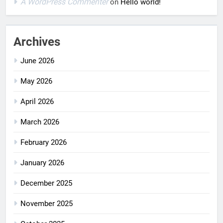
A WordPress Commenter
on
Hello world!
Archives
June 2026
May 2026
April 2026
March 2026
February 2026
January 2026
December 2025
November 2025