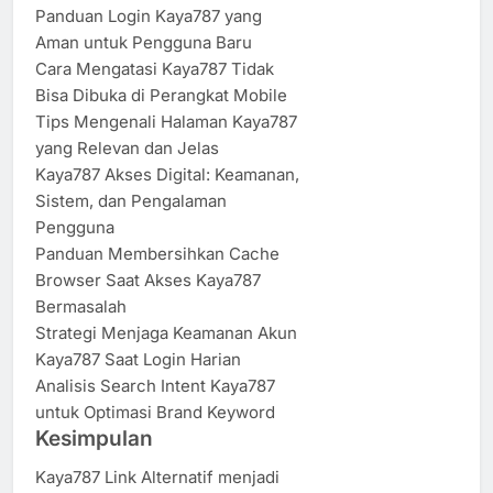
Panduan Login Kaya787 yang
Aman untuk Pengguna Baru
Cara Mengatasi Kaya787 Tidak
Bisa Dibuka di Perangkat Mobile
Tips Mengenali Halaman Kaya787
yang Relevan dan Jelas
Kaya787 Akses Digital: Keamanan,
Sistem, dan Pengalaman
Pengguna
Panduan Membersihkan Cache
Browser Saat Akses Kaya787
Bermasalah
Strategi Menjaga Keamanan Akun
Kaya787 Saat Login Harian
Analisis Search Intent Kaya787
untuk Optimasi Brand Keyword
Kesimpulan
Kaya787 Link Alternatif menjadi