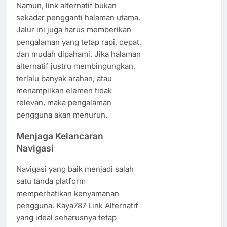
Namun, link alternatif bukan
sekadar pengganti halaman utama.
Jalur ini juga harus memberikan
pengalaman yang tetap rapi, cepat,
dan mudah dipahami. Jika halaman
alternatif justru membingungkan,
terlalu banyak arahan, atau
menampilkan elemen tidak
relevan, maka pengalaman
pengguna akan menurun.
Menjaga Kelancaran
Navigasi
Navigasi yang baik menjadi salah
satu tanda platform
memperhatikan kenyamanan
pengguna. Kaya787 Link Alternatif
yang ideal seharusnya tetap