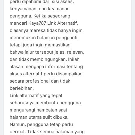
perlu dipahami dari sisi akses,
kenyamanan, dan keamanan
pengguna. Ketika seseorang
mencari Kaya787 Link Alternatif,
biasanya mereka tidak hanya ingin
menemukan halaman pengganti,
tetapi juga ingin memastikan
bahwa jalur tersebut jelas, relevan,
dan tidak membingungkan. Inilah
alasan mengapa informasi tentang
akses alternatif perlu disampaikan
secara profesional dan tidak
berlebihan.
Link alternatif yang tepat
seharusnya membantu pengguna
mengurangi hambatan saat
halaman utama sulit dibuka.
Namun, pengguna tetap perlu
cermat. Tidak semua halaman yang