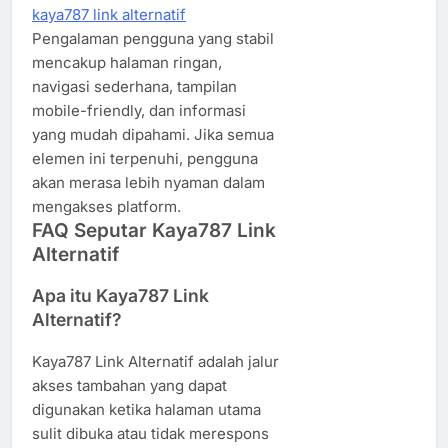
kaya787 link alternatif
Pengalaman pengguna yang stabil
mencakup halaman ringan,
navigasi sederhana, tampilan
mobile-friendly, dan informasi
yang mudah dipahami. Jika semua
elemen ini terpenuhi, pengguna
akan merasa lebih nyaman dalam
mengakses platform.
FAQ Seputar Kaya787 Link
Alternatif
Apa itu Kaya787 Link
Alternatif?
Kaya787 Link Alternatif adalah jalur
akses tambahan yang dapat
digunakan ketika halaman utama
sulit dibuka atau tidak merespons