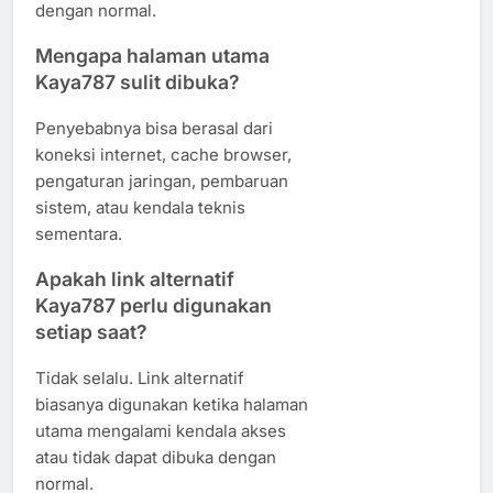
dengan normal.
Mengapa halaman utama
Kaya787 sulit dibuka?
Penyebabnya bisa berasal dari
koneksi internet, cache browser,
pengaturan jaringan, pembaruan
sistem, atau kendala teknis
sementara.
Apakah link alternatif
Kaya787 perlu digunakan
setiap saat?
Tidak selalu. Link alternatif
biasanya digunakan ketika halaman
utama mengalami kendala akses
atau tidak dapat dibuka dengan
normal.