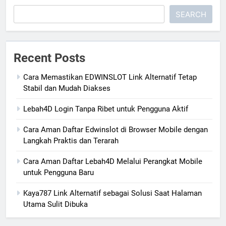
SEARCH
Recent Posts
Cara Memastikan EDWINSLOT Link Alternatif Tetap
Stabil dan Mudah Diakses
Lebah4D Login Tanpa Ribet untuk Pengguna Aktif
Cara Aman Daftar Edwinslot di Browser Mobile dengan
Langkah Praktis dan Terarah
Cara Aman Daftar Lebah4D Melalui Perangkat Mobile
untuk Pengguna Baru
Kaya787 Link Alternatif sebagai Solusi Saat Halaman
Utama Sulit Dibuka