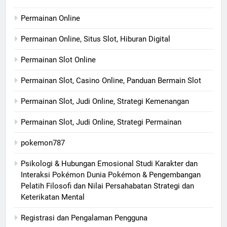
Permainan Online
Permainan Online, Situs Slot, Hiburan Digital
Permainan Slot Online
Permainan Slot, Casino Online, Panduan Bermain Slot
Permainan Slot, Judi Online, Strategi Kemenangan
Permainan Slot, Judi Online, Strategi Permainan
pokemon787
Psikologi & Hubungan Emosional Studi Karakter dan
Interaksi Pokémon Dunia Pokémon & Pengembangan
Pelatih Filosofi dan Nilai Persahabatan Strategi dan
Keterikatan Mental
Registrasi dan Pengalaman Pengguna