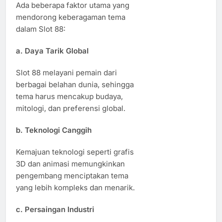
Ada beberapa faktor utama yang
mendorong keberagaman tema
dalam Slot 88:
a.
Daya Tarik Global
Slot 88 melayani pemain dari
berbagai belahan dunia, sehingga
tema harus mencakup budaya,
mitologi, dan preferensi global.
b.
Teknologi Canggih
Kemajuan teknologi seperti grafis
3D dan animasi memungkinkan
pengembang menciptakan tema
yang lebih kompleks dan menarik.
c.
Persaingan Industri