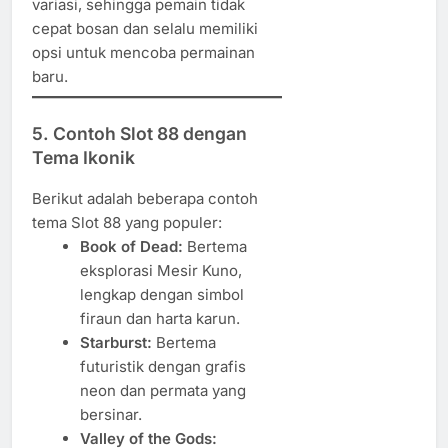
variasi, sehingga pemain tidak
cepat bosan dan selalu memiliki
opsi untuk mencoba permainan
baru.
5.
Contoh Slot 88 dengan
Tema Ikonik
Berikut adalah beberapa contoh
tema Slot 88 yang populer:
Book of Dead:
Bertema
eksplorasi Mesir Kuno,
lengkap dengan simbol
firaun dan harta karun.
Starburst:
Bertema
futuristik dengan grafis
neon dan permata yang
bersinar.
Valley of the Gods: