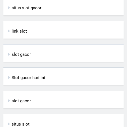
situs slot gacor
link slot
slot gacor
Slot gacor hari ini
slot gacor
situs slot