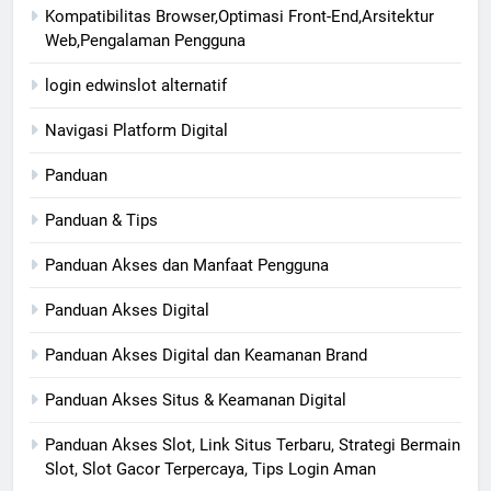
Kompatibilitas Browser,Optimasi Front-End,Arsitektur
Web,Pengalaman Pengguna
login edwinslot alternatif
Navigasi Platform Digital
Panduan
Panduan & Tips
Panduan Akses dan Manfaat Pengguna
Panduan Akses Digital
Panduan Akses Digital dan Keamanan Brand
Panduan Akses Situs & Keamanan Digital
Panduan Akses Slot, Link Situs Terbaru, Strategi Bermain
Slot, Slot Gacor Terpercaya, Tips Login Aman