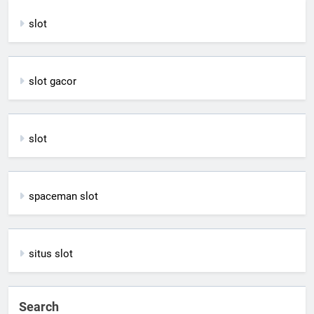
slot
slot gacor
slot
spaceman slot
situs slot
Search