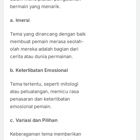
bermain yang menarik.
a.
Imersi
Tema yang dirancang dengan baik
membuat pemain merasa seolah-
olah mereka adalah bagian dari
cerita atau dunia permainan.
b.
Keterlibatan Emosional
Tema tertentu, seperti mitologi
atau petualangan, memicu rasa
penasaran dan keterlibatan
emosional pemain.
c.
Variasi dan Pilihan
Keberagaman tema memberikan