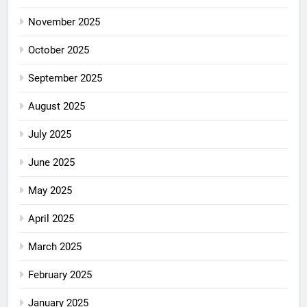
November 2025
October 2025
September 2025
August 2025
July 2025
June 2025
May 2025
April 2025
March 2025
February 2025
January 2025