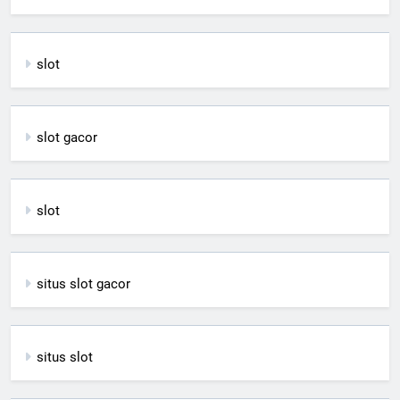
slot
slot gacor
slot
situs slot gacor
situs slot