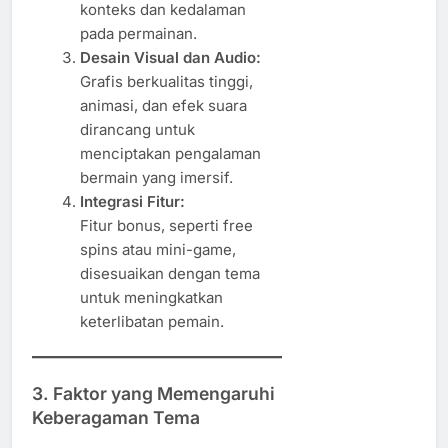
konteks dan kedalaman
pada permainan.
Desain Visual dan Audio:
Grafis berkualitas tinggi,
animasi, dan efek suara
dirancang untuk
menciptakan pengalaman
bermain yang imersif.
Integrasi Fitur:
Fitur bonus, seperti free
spins atau mini-game,
disesuaikan dengan tema
untuk meningkatkan
keterlibatan pemain.
3.
Faktor yang Memengaruhi
Keberagaman Tema