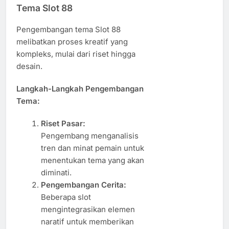
Tema Slot 88
Pengembangan tema Slot 88
melibatkan proses kreatif yang
kompleks, mulai dari riset hingga
desain.
Langkah-Langkah Pengembangan
Tema:
Riset Pasar:
Pengembang menganalisis
tren dan minat pemain untuk
menentukan tema yang akan
diminati.
Pengembangan Cerita:
Beberapa slot
mengintegrasikan elemen
naratif untuk memberikan