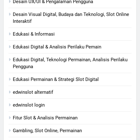
Desain UX/UI & Pengalaman Pengguna
Desain Visual Digital, Budaya dan Teknologi, Slot Online
Interaktif
Edukasi & Informasi
Edukasi Digital & Analisis Perilaku Pemain
Edukasi Digital, Teknologi Permainan, Analisis Perilaku
Pengguna
Edukasi Permainan & Strategi Slot Digital
edwinslot alternatif
edwinslot login
Fitur Slot & Analisis Permainan
Gambling, Slot Online, Permainan