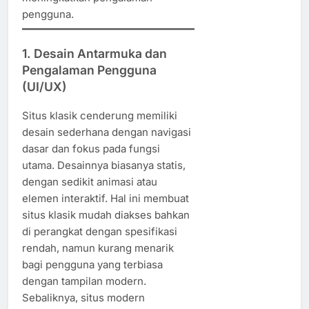
pengguna.
1. Desain Antarmuka dan
Pengalaman Pengguna
(UI/UX)
Situs klasik cenderung memiliki
desain sederhana dengan navigasi
dasar dan fokus pada fungsi
utama. Desainnya biasanya statis,
dengan sedikit animasi atau
elemen interaktif. Hal ini membuat
situs klasik mudah diakses bahkan
di perangkat dengan spesifikasi
rendah, namun kurang menarik
bagi pengguna yang terbiasa
dengan tampilan modern.
Sebaliknya, situs modern