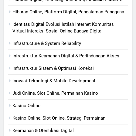
Hiburan Online, Platform Digital, Pengalaman Pengguna
Identitas Digital Evolusi Istilah Internet Komunitas
Virtual Interaksi Sosial Online Budaya Digital
Infrastructure & System Reliability
Infrastruktur Keamanan Digital & Perlindungan Akses
Infrastruktur Sistem & Optimasi Koneksi
Inovasi Teknologi & Mobile Development
Judi Online, Slot Online, Permainan Kasino
Kasino Online
Kasino Online, Slot Online, Strategi Permainan
Keamanan & Otentikasi Digital