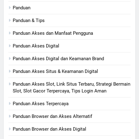
Panduan
Panduan & Tips
Panduan Akses dan Manfaat Pengguna
Panduan Akses Digital
Panduan Akses Digital dan Keamanan Brand
Panduan Akses Situs & Keamanan Digital
Panduan Akses Slot, Link Situs Terbaru, Strategi Bermain
Slot, Slot Gacor Terpercaya, Tips Login Aman
Panduan Akses Terpercaya
Panduan Browser dan Akses Alternatif
Panduan Browser dan Akses Digital