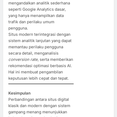
mengandalkan analitik sederhana
seperti Google Analytics dasar,
yang hanya menampilkan data
trafik dan perilaku umum
pengguna.
Situs modern terintegrasi dengan
sistem analitik lanjutan yang dapat
memantau perilaku pengguna
secara detail, menganalisis
conversion rate
, serta memberikan
rekomendasi optimasi berbasis AI.
Hal ini membuat pengambilan
keputusan lebih cepat dan tepat.
Kesimpulan
Perbandingan antara situs digital
klasik dan modern dengan sistem
gampang menang menunjukkan