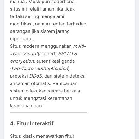
manual. Meskipun sederhana,
situs ini relatif aman jika tidak
terlalu sering mengalami
modifikasi, namun rentan terhadap
serangan jika sistem jarang
diperbarui.
Situs modern menggunakan
multi-
layer security
seperti
SSL/TLS
encryption
, autentikasi ganda
(
two-factor authentication
),
proteksi
DDoS
, dan sistem deteksi
ancaman otomatis. Pembaruan
sistem dilakukan secara berkala
untuk mengatasi kerentanan
keamanan baru.
4. Fitur Interaktif
Situs klasik menawarkan fitur