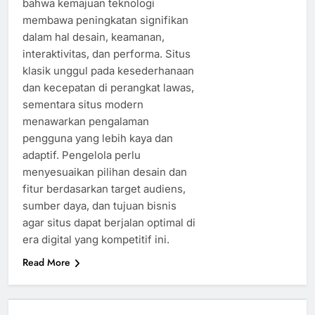
bahwa kemajuan teknologi
membawa peningkatan signifikan
dalam hal desain, keamanan,
interaktivitas, dan performa. Situs
klasik unggul pada kesederhanaan
dan kecepatan di perangkat lawas,
sementara situs modern
menawarkan pengalaman
pengguna yang lebih kaya dan
adaptif. Pengelola perlu
menyesuaikan pilihan desain dan
fitur berdasarkan target audiens,
sumber daya, dan tujuan bisnis
agar situs dapat berjalan optimal di
era digital yang kompetitif ini.
Read More