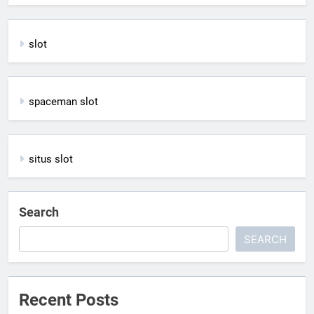
slot
spaceman slot
situs slot
Search
SEARCH
Recent Posts