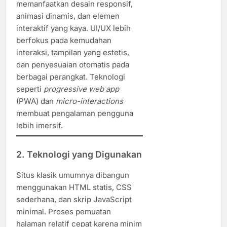
memanfaatkan desain responsif,
animasi dinamis, dan elemen
interaktif yang kaya. UI/UX lebih
berfokus pada kemudahan
interaksi, tampilan yang estetis,
dan penyesuaian otomatis pada
berbagai perangkat. Teknologi
seperti
progressive web app
(PWA) dan
micro-interactions
membuat pengalaman pengguna
lebih imersif.
2. Teknologi yang Digunakan
Situs klasik umumnya dibangun
menggunakan HTML statis, CSS
sederhana, dan skrip JavaScript
minimal. Proses pemuatan
halaman relatif cepat karena minim