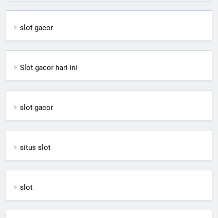
slot gacor
Slot gacor hari ini
slot gacor
situs slot
slot