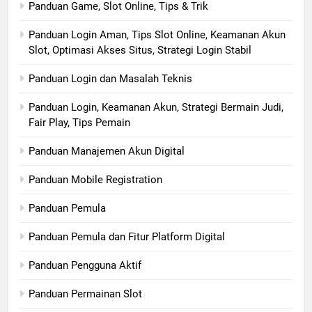
Panduan Game, Slot Online, Tips & Trik
Panduan Login Aman, Tips Slot Online, Keamanan Akun
Slot, Optimasi Akses Situs, Strategi Login Stabil
Panduan Login dan Masalah Teknis
Panduan Login, Keamanan Akun, Strategi Bermain Judi,
Fair Play, Tips Pemain
Panduan Manajemen Akun Digital
Panduan Mobile Registration
Panduan Pemula
Panduan Pemula dan Fitur Platform Digital
Panduan Pengguna Aktif
Panduan Permainan Slot