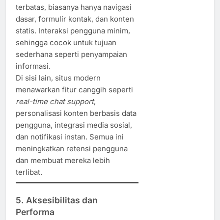
terbatas, biasanya hanya navigasi
dasar, formulir kontak, dan konten
statis. Interaksi pengguna minim,
sehingga cocok untuk tujuan
sederhana seperti penyampaian
informasi.
Di sisi lain, situs modern
menawarkan fitur canggih seperti
real-time chat support
,
personalisasi konten berbasis data
pengguna, integrasi media sosial,
dan notifikasi instan. Semua ini
meningkatkan retensi pengguna
dan membuat mereka lebih
terlibat.
5. Aksesibilitas dan
Performa