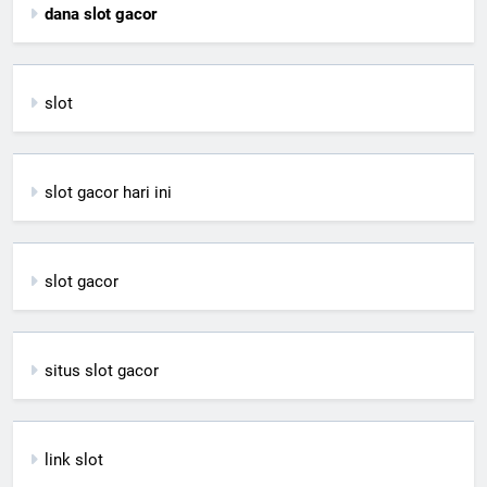
dana slot gacor
slot
slot gacor hari ini
slot gacor
situs slot gacor
link slot