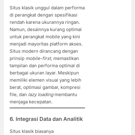
Situs klasik unggul dalam performa
di perangkat dengan spesifikasi
rendah karena ukurannya ringan.
Namun, desainnya kurang optimal
untuk perangkat mobile yang kini
menjadi mayoritas platform akses.
Situs modern dirancang dengan
prinsip
mobile-first
, memastikan
tampilan dan performa optimal di
berbagai ukuran layar. Meskipun
memiliki elemen visual yang lebih
berat, optimasi gambar, kompresi
file, dan
lazy loading
membantu
menjaga kecepatan.
6. Integrasi Data dan Analitik
Situs klasik biasanya