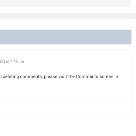
024 at 9:06 am
and deleting comments, please visit the Comments screen in