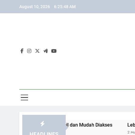
Skip
August 10, 2026
6:25:49 AM
to
content
Eil
Dapatkan I
rnatif Tetap Stabil dan Mudah Diakses
Lebah4D Login 
2 Months Ago
HEADLINES