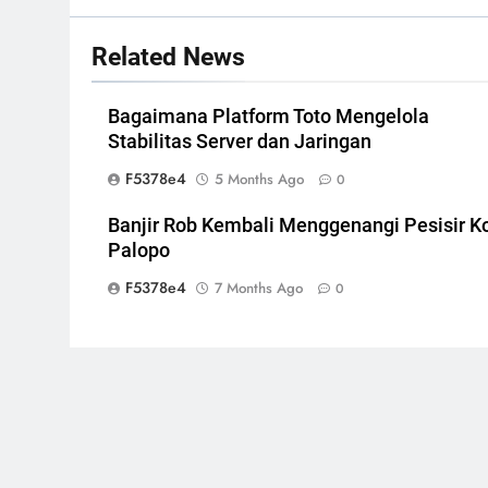
Related News
Bagaimana Platform Toto Mengelola
Stabilitas Server dan Jaringan
F5378e4
5 Months Ago
0
Banjir Rob Kembali Menggenangi Pesisir K
Palopo
F5378e4
7 Months Ago
0