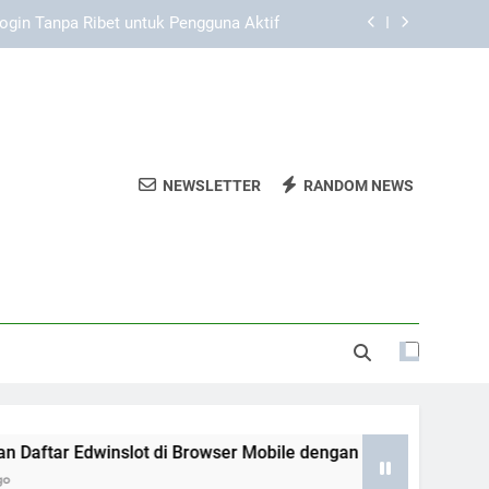
gin Tanpa Ribet untuk Pengguna Aktif
le dengan Langkah Praktis dan Terarah
Perangkat Mobile untuk Pengguna Baru
natif Tetap Stabil dan Mudah Diakses
NEWSLETTER
RANDOM NEWS
gin Tanpa Ribet untuk Pengguna Aktif
le dengan Langkah Praktis dan Terarah
Perangkat Mobile untuk Pengguna Baru
winslot di Browser Mobile dengan Langkah Praktis dan Terara