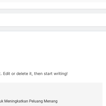
Edit or delete it, then start writing!
untuk Meningkatkan Peluang Menang