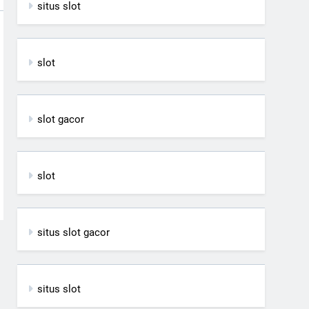
situs slot
slot
slot gacor
slot
situs slot gacor
situs slot