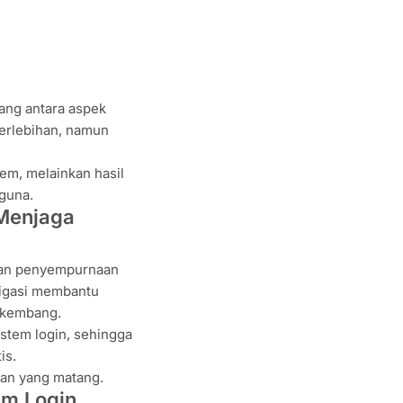
ang antara aspek
berlebihan, namun
em, melainkan hasil
guna.
 Menjaga
ukan penyempurnaan
vigasi membantu
rkembang.
stem login, sehingga
is.
an yang matang.
tem Login