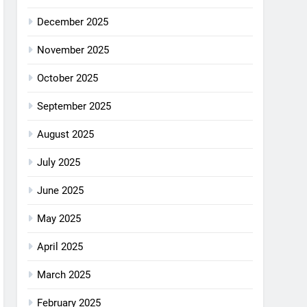
December 2025
November 2025
October 2025
September 2025
August 2025
July 2025
June 2025
May 2025
April 2025
March 2025
February 2025