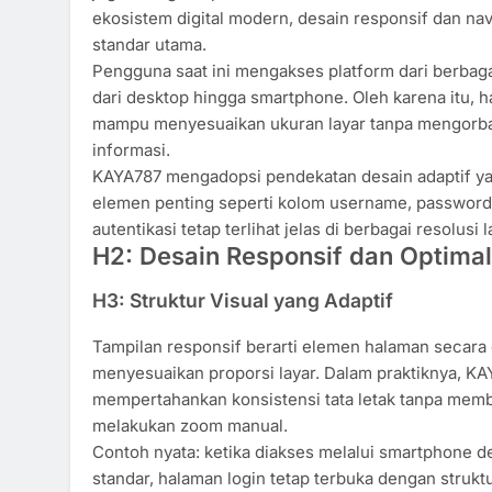
ekosistem digital modern, desain responsif dan nav
standar utama.
Pengguna saat ini mengakses platform dari berbaga
dari desktop hingga smartphone. Oleh karena itu, h
mampu menyesuaikan ukuran layar tanpa mengorba
informasi.
KAYA787 mengadopsi pendekatan desain adaptif y
elemen penting seperti kolom username, password,
autentikasi tetap terlihat jelas di berbagai resolusi l
H2: Desain Responsif dan Optimal
H3: Struktur Visual yang Adaptif
Tampilan responsif berarti elemen halaman secara
menyesuaikan proporsi layar. Dalam praktiknya, K
mempertahankan konsistensi tata letak tanpa mem
melakukan zoom manual.
Contoh nyata: ketika diakses melalui smartphone 
standar, halaman login tetap terbuka dengan strukt