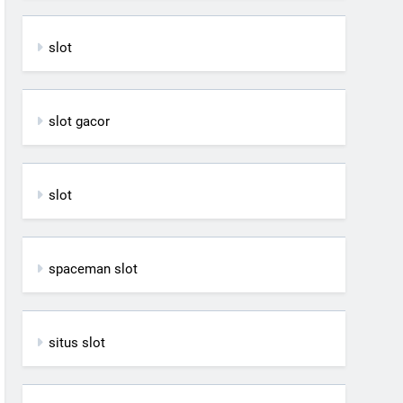
slot
slot gacor
slot
spaceman slot
situs slot