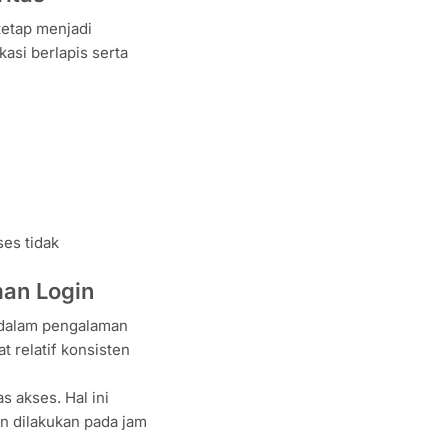
tetap menjadi
asi berlapis serta
es tidak
man Login
 dalam pengalaman
 relatif konsisten
s akses. Hal ini
in dilakukan pada jam