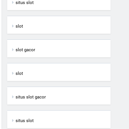
situs slot
slot
slot gacor
slot
situs slot gacor
situs slot