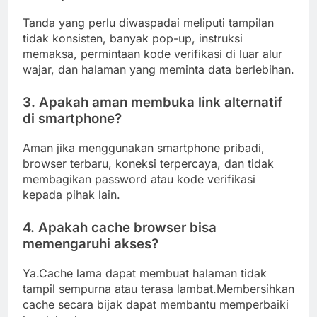
Tanda yang perlu diwaspadai meliputi tampilan
tidak konsisten, banyak pop-up, instruksi
memaksa, permintaan kode verifikasi di luar alur
wajar, dan halaman yang meminta data berlebihan.
3. Apakah aman membuka link alternatif
di smartphone?
Aman jika menggunakan smartphone pribadi,
browser terbaru, koneksi terpercaya, dan tidak
membagikan password atau kode verifikasi
kepada pihak lain.
4. Apakah cache browser bisa
memengaruhi akses?
Ya.Cache lama dapat membuat halaman tidak
tampil sempurna atau terasa lambat.Membersihkan
cache secara bijak dapat membantu memperbaiki