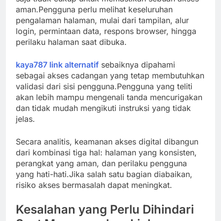
aman.Pengguna perlu melihat keseluruhan
pengalaman halaman, mulai dari tampilan, alur
login, permintaan data, respons browser, hingga
perilaku halaman saat dibuka.
kaya787 link alternatif
sebaiknya dipahami
sebagai akses cadangan yang tetap membutuhkan
validasi dari sisi pengguna.Pengguna yang teliti
akan lebih mampu mengenali tanda mencurigakan
dan tidak mudah mengikuti instruksi yang tidak
jelas.
Secara analitis, keamanan akses digital dibangun
dari kombinasi tiga hal: halaman yang konsisten,
perangkat yang aman, dan perilaku pengguna
yang hati-hati.Jika salah satu bagian diabaikan,
risiko akses bermasalah dapat meningkat.
Kesalahan yang Perlu Dihindari