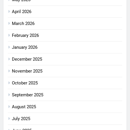
April 2026
March 2026
February 2026
January 2026
December 2025
November 2025
October 2025
September 2025
August 2025
July 2025