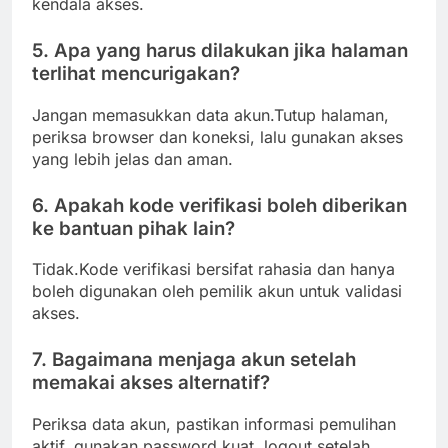
kendala akses.
5. Apa yang harus dilakukan jika halaman
terlihat mencurigakan?
Jangan memasukkan data akun.Tutup halaman,
periksa browser dan koneksi, lalu gunakan akses
yang lebih jelas dan aman.
6. Apakah kode verifikasi boleh diberikan
ke bantuan pihak lain?
Tidak.Kode verifikasi bersifat rahasia dan hanya
boleh digunakan oleh pemilik akun untuk validasi
akses.
7. Bagaimana menjaga akun setelah
memakai akses alternatif?
Periksa data akun, pastikan informasi pemulihan
aktif, gunakan password kuat, logout setelah