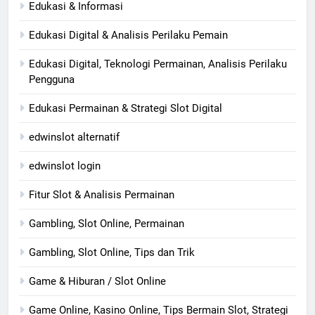
Edukasi & Informasi
Edukasi Digital & Analisis Perilaku Pemain
Edukasi Digital, Teknologi Permainan, Analisis Perilaku
Pengguna
Edukasi Permainan & Strategi Slot Digital
edwinslot alternatif
edwinslot login
Fitur Slot & Analisis Permainan
Gambling, Slot Online, Permainan
Gambling, Slot Online, Tips dan Trik
Game & Hiburan / Slot Online
Game Online, Kasino Online, Tips Bermain Slot, Strategi