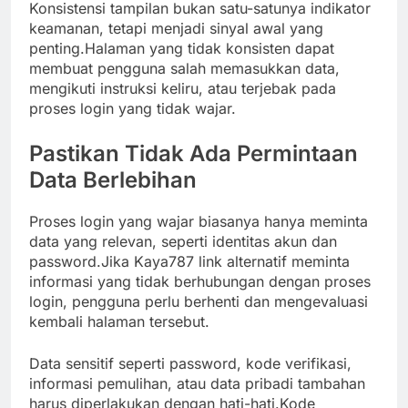
Konsistensi tampilan bukan satu-satunya indikator
keamanan, tetapi menjadi sinyal awal yang
penting.Halaman yang tidak konsisten dapat
membuat pengguna salah memasukkan data,
mengikuti instruksi keliru, atau terjebak pada
proses login yang tidak wajar.
Pastikan Tidak Ada Permintaan
Data Berlebihan
Proses login yang wajar biasanya hanya meminta
data yang relevan, seperti identitas akun dan
password.Jika Kaya787 link alternatif meminta
informasi yang tidak berhubungan dengan proses
login, pengguna perlu berhenti dan mengevaluasi
kembali halaman tersebut.
Data sensitif seperti password, kode verifikasi,
informasi pemulihan, atau data pribadi tambahan
harus diperlakukan dengan hati-hati.Kode