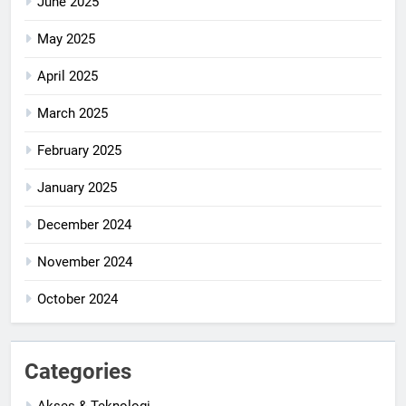
June 2025
May 2025
April 2025
March 2025
February 2025
January 2025
December 2024
November 2024
October 2024
Categories
Akses & Teknologi