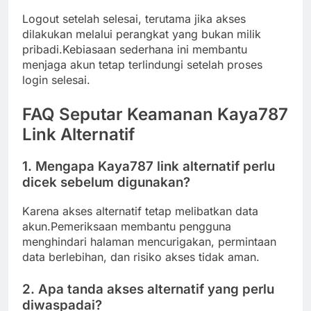
Logout setelah selesai, terutama jika akses
dilakukan melalui perangkat yang bukan milik
pribadi.Kebiasaan sederhana ini membantu
menjaga akun tetap terlindungi setelah proses
login selesai.
FAQ Seputar Keamanan Kaya787
Link Alternatif
1. Mengapa Kaya787 link alternatif perlu
dicek sebelum digunakan?
Karena akses alternatif tetap melibatkan data
akun.Pemeriksaan membantu pengguna
menghindari halaman mencurigakan, permintaan
data berlebihan, dan risiko akses tidak aman.
2. Apa tanda akses alternatif yang perlu
diwaspadai?