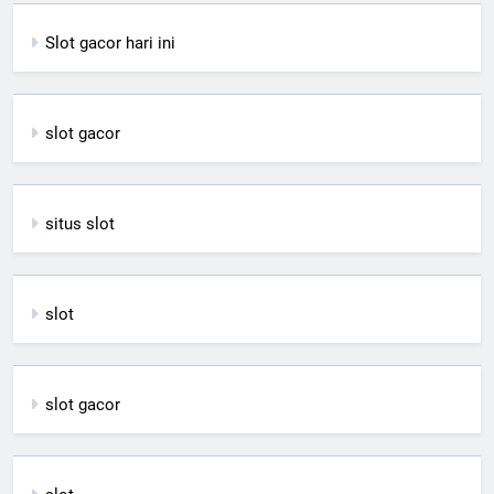
Slot gacor hari ini
slot gacor
situs slot
slot
slot gacor