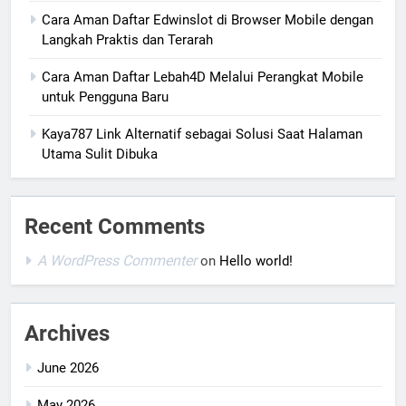
Cara Aman Daftar Edwinslot di Browser Mobile dengan
Langkah Praktis dan Terarah
Cara Aman Daftar Lebah4D Melalui Perangkat Mobile
untuk Pengguna Baru
Kaya787 Link Alternatif sebagai Solusi Saat Halaman
Utama Sulit Dibuka
Recent Comments
A WordPress Commenter
on
Hello world!
Archives
June 2026
May 2026