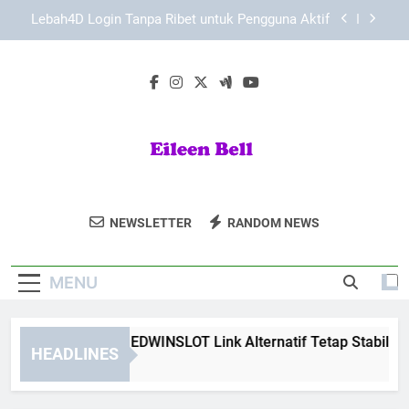
Skip
Cara Aman Daftar Edwinslot di Browser Mobile
to
dengan Langkah Praktis dan Terarah
content
Cara Aman Daftar Lebah4D Melalui Perangkat
Mobile untuk Pengguna Baru
Cara Memastikan EDWINSLOT Link Alternatif
Tetap Stabil dan Mudah Diakses
Lebah4D Login Tanpa Ribet untuk Pengguna Aktif
Cara Aman Daftar Edwinslot di Browser Mobile
dengan Langkah Praktis dan Terarah
Eileen Bell
Dapatkan Inspirasi Gaya Hidup Dan Konten
Cara Aman Daftar Lebah4D Melalui Perangkat
NEWSLETTER
RANDOM NEWS
Mobile untuk Pengguna Baru
Menarik Di Blog Eileen Bell.
MENU
ra Memastikan EDWINSLOT Link Alternatif Tetap Stabil dan M
HEADLINES
Month Ago