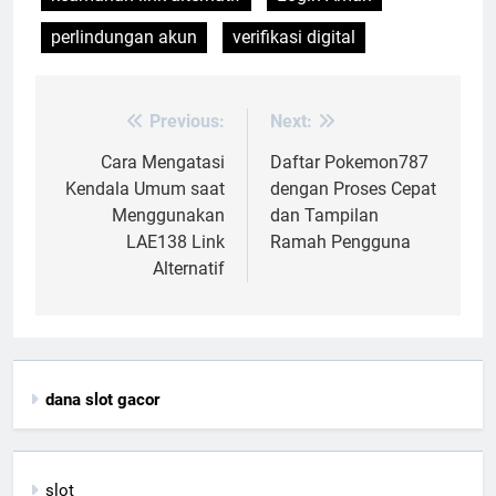
perlindungan akun
verifikasi digital
Previous:
Next:
Post
navigation
Cara Mengatasi
Daftar Pokemon787
Kendala Umum saat
dengan Proses Cepat
Menggunakan
dan Tampilan
LAE138 Link
Ramah Pengguna
Alternatif
dana slot gacor
slot