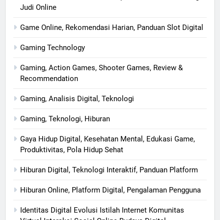
Judi Online
Game Online, Rekomendasi Harian, Panduan Slot Digital
Gaming Technology
Gaming, Action Games, Shooter Games, Review &
Recommendation
Gaming, Analisis Digital, Teknologi
Gaming, Teknologi, Hiburan
Gaya Hidup Digital, Kesehatan Mental, Edukasi Game,
Produktivitas, Pola Hidup Sehat
Hiburan Digital, Teknologi Interaktif, Panduan Platform
Hiburan Online, Platform Digital, Pengalaman Pengguna
Identitas Digital Evolusi Istilah Internet Komunitas