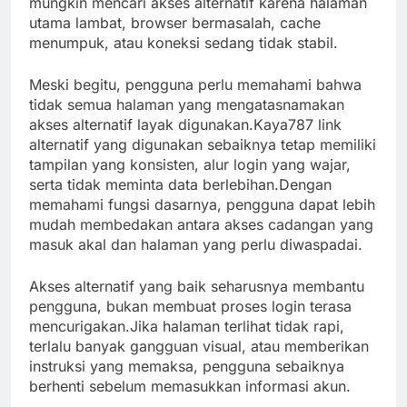
mungkin mencari akses alternatif karena halaman
utama lambat, browser bermasalah, cache
menumpuk, atau koneksi sedang tidak stabil.
Meski begitu, pengguna perlu memahami bahwa
tidak semua halaman yang mengatasnamakan
akses alternatif layak digunakan.Kaya787 link
alternatif yang digunakan sebaiknya tetap memiliki
tampilan yang konsisten, alur login yang wajar,
serta tidak meminta data berlebihan.Dengan
memahami fungsi dasarnya, pengguna dapat lebih
mudah membedakan antara akses cadangan yang
masuk akal dan halaman yang perlu diwaspadai.
Akses alternatif yang baik seharusnya membantu
pengguna, bukan membuat proses login terasa
mencurigakan.Jika halaman terlihat tidak rapi,
terlalu banyak gangguan visual, atau memberikan
instruksi yang memaksa, pengguna sebaiknya
berhenti sebelum memasukkan informasi akun.