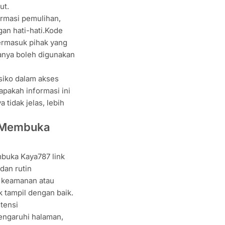
ut.
formasi pemulihan,
gan hati-hati.Kode
termasuk pihak yang
nya boleh digunakan
isiko dalam akses
apakah informasi ini
tidak jelas, lebih
 Membuka
buka Kaya787 link
dan rutin
h keamanan atau
 tampil dengan baik.
tensi
engaruhi halaman,