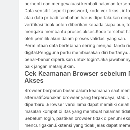
berhenti dan mengevaluasi kembali halaman terseb
Data sensitif seperti password, kode verifikasi, in
atau data pribadi tambahan harus diperlakukan den
verifikasi tidak boleh diberikan kepada siapa pun, 
mengaku membantu proses akses.Kode tersebut ha
oleh pemilik akun dalam proses validasi yang sah.
Permintaan data berlebihan sering menjadi tanda r
digital.Pengguna perlu membiasakan diri bertanya: 
benar-benar diperlukan untuk login?Jika jawabannya 
baik jangan melanjutkan.
Cek Keamanan Browser sebelum
Akses
Browser berperan besar dalam keamanan saat mem
alternatif.Gunakan browser yang terpercaya, stabil, 
diperbarui.Browser versi lama dapat memiliki cela
masalah kompatibilitas yang membuat halaman tidak
Sebelum login, pastikan browser tidak dipenuhi eks
mencurigakan.Ekstensi yang tidak jelas dapat mem