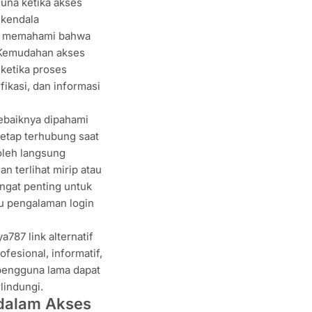
guna ketika akses
 kendala
lu memahami bahwa
ti.Kemudahan akses
ketika proses
fikasi, dan informasi
sebaiknya dipahami
etap terhubung saat
oleh langsung
 terlihat mirip atau
ngat penting untuk
au pengalaman login
787 link alternatif
esional, informatif,
pengguna lama dapat
lindungi.
 dalam Akses