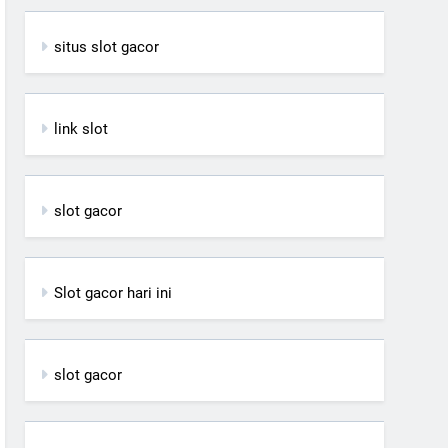
situs slot gacor
link slot
slot gacor
Slot gacor hari ini
slot gacor