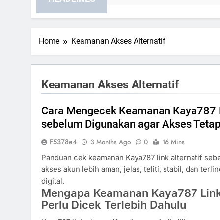
Home
Keamanan Akses Alternatif
Keamanan Akses Alternatif
Cara Mengecek Keamanan Kaya787 Li
sebelum Digunakan agar Akses Teta
F5378e4
3 Months Ago
0
16 Mins
Panduan cek keamanan Kaya787 link alternatif seb
akses akun lebih aman, jelas, teliti, stabil, dan terli
digital.
Mengapa Keamanan Kaya787 Link 
Perlu Dicek Terlebih Dahulu