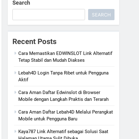
Search
SEARCH
Recent Posts
Cara Memastikan EDWINSLOT Link Alternatif
Tetap Stabil dan Mudah Diakses
Lebah4D Login Tanpa Ribet untuk Pengguna
Aktif
Cara Aman Daftar Edwinslot di Browser
Mobile dengan Langkah Praktis dan Terarah
Cara Aman Daftar Lebah4D Melalui Perangkat
Mobile untuk Pengguna Baru
Kaya787 Link Alternatif sebagai Solusi Saat
Halaman Utama Sulit Dibuka