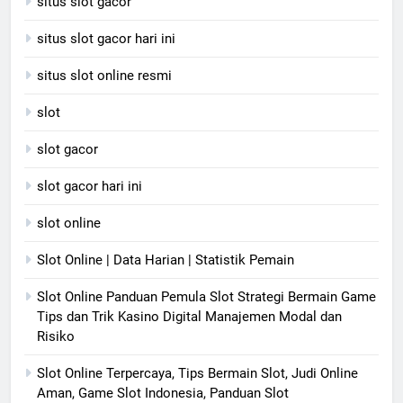
situs slot gacor
situs slot gacor hari ini
situs slot online resmi
slot
slot gacor
slot gacor hari ini
slot online
Slot Online | Data Harian | Statistik Pemain
Slot Online Panduan Pemula Slot Strategi Bermain Game
Tips dan Trik Kasino Digital Manajemen Modal dan
Risiko
Slot Online Terpercaya, Tips Bermain Slot, Judi Online
Aman, Game Slot Indonesia, Panduan Slot