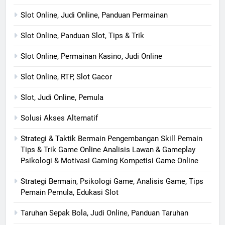
Slot Online, Judi Online, Panduan Permainan
Slot Online, Panduan Slot, Tips & Trik
Slot Online, Permainan Kasino, Judi Online
Slot Online, RTP, Slot Gacor
Slot, Judi Online, Pemula
Solusi Akses Alternatif
Strategi & Taktik Bermain Pengembangan Skill Pemain
Tips & Trik Game Online Analisis Lawan & Gameplay
Psikologi & Motivasi Gaming Kompetisi Game Online
Strategi Bermain, Psikologi Game, Analisis Game, Tips
Pemain Pemula, Edukasi Slot
Taruhan Sepak Bola, Judi Online, Panduan Taruhan