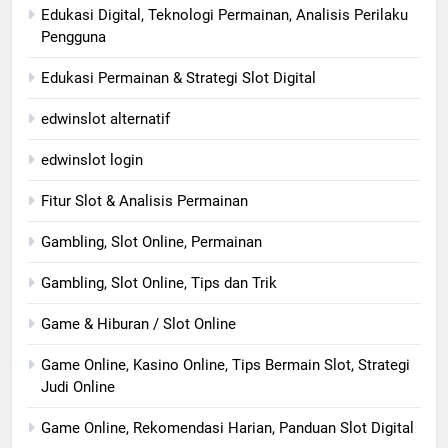
Edukasi Digital, Teknologi Permainan, Analisis Perilaku
Pengguna
Edukasi Permainan & Strategi Slot Digital
edwinslot alternatif
edwinslot login
Fitur Slot & Analisis Permainan
Gambling, Slot Online, Permainan
Gambling, Slot Online, Tips dan Trik
Game & Hiburan / Slot Online
Game Online, Kasino Online, Tips Bermain Slot, Strategi
Judi Online
Game Online, Rekomendasi Harian, Panduan Slot Digital