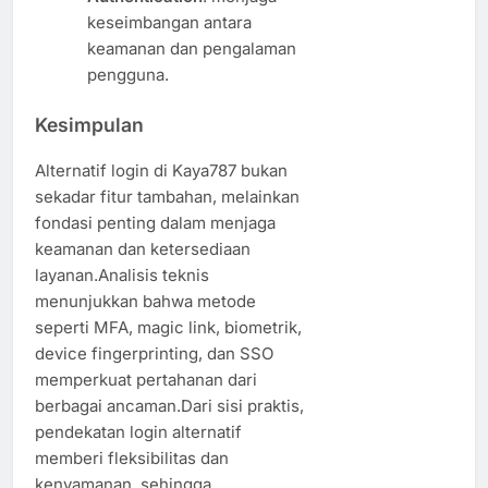
keseimbangan antara
keamanan dan pengalaman
pengguna.
Kesimpulan
Alternatif login di Kaya787 bukan
sekadar fitur tambahan, melainkan
fondasi penting dalam menjaga
keamanan dan ketersediaan
layanan.Analisis teknis
menunjukkan bahwa metode
seperti MFA, magic link, biometrik,
device fingerprinting, dan SSO
memperkuat pertahanan dari
berbagai ancaman.Dari sisi praktis,
pendekatan login alternatif
memberi fleksibilitas dan
kenyamanan, sehingga