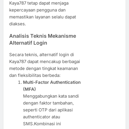
Kaya787 tetap dapat menjaga
kepercayaan pengguna dan
memastikan layanan selalu dapat
diakses.
Analisis Teknis Mekanisme
Alternatif Login
Secara teknis, alternatif login di
Kaya787 dapat mencakup berbagai
metode dengan tingkat keamanan
dan fleksibilitas berbeda:
Multi-Factor Authentication
(MFA)
Menggabungkan kata sandi
dengan faktor tambahan,
seperti OTP dari aplikasi
authenticator atau
SMS.Kombinasi ini