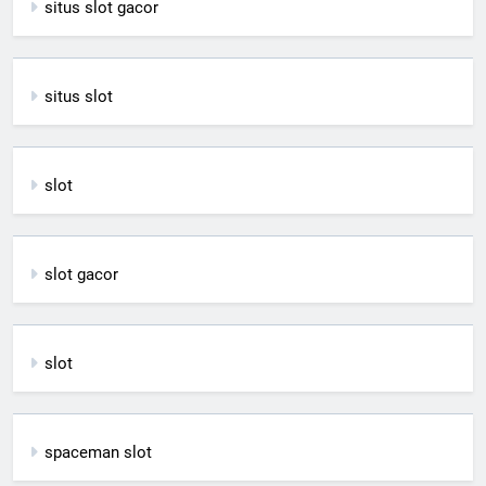
situs slot gacor
situs slot
slot
slot gacor
slot
spaceman slot