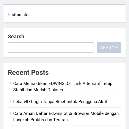
situs slot
Search
SEARCH
Recent Posts
Cara Memastikan EDWINSLOT Link Alternatif Tetap
Stabil dan Mudah Diakses
Lebah4D Login Tanpa Ribet untuk Pengguna Aktif
Cara Aman Daftar Edwinslot di Browser Mobile dengan
Langkah Praktis dan Terarah