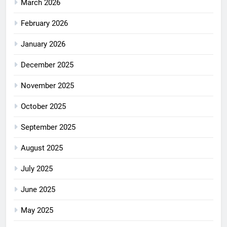
March 2026
February 2026
January 2026
December 2025
November 2025
October 2025
September 2025
August 2025
July 2025
June 2025
May 2025