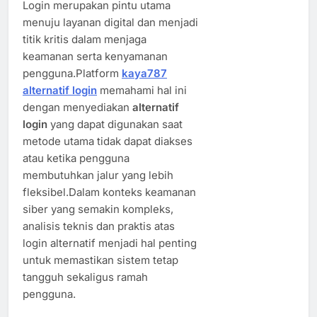
Login merupakan pintu utama
menuju layanan digital dan menjadi
titik kritis dalam menjaga
keamanan serta kenyamanan
pengguna.Platform
kaya787
alternatif login
memahami hal ini
dengan menyediakan
alternatif
login
yang dapat digunakan saat
metode utama tidak dapat diakses
atau ketika pengguna
membutuhkan jalur yang lebih
fleksibel.Dalam konteks keamanan
siber yang semakin kompleks,
analisis teknis dan praktis atas
login alternatif menjadi hal penting
untuk memastikan sistem tetap
tangguh sekaligus ramah
pengguna.