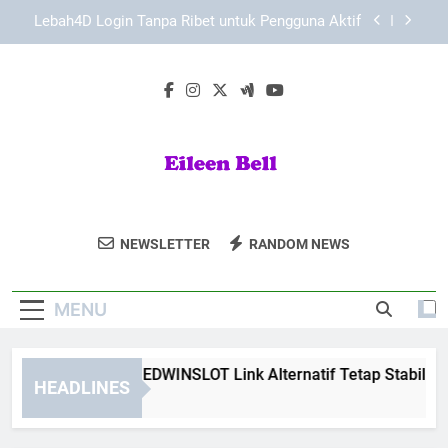
Skip
Cara Aman Daftar Edwinslot di Browser Mobile
to
dengan Langkah Praktis dan Terarah
content
Cara Aman Daftar Lebah4D Melalui Perangkat
Mobile untuk Pengguna Baru
Cara Memastikan EDWINSLOT Link Alternatif
Tetap Stabil dan Mudah Diakses
Lebah4D Login Tanpa Ribet untuk Pengguna Aktif
Cara Aman Daftar Edwinslot di Browser Mobile
dengan Langkah Praktis dan Terarah
Eileen Bell
Dapatkan Inspirasi Gaya Hidup Dan Konten
Cara Aman Daftar Lebah4D Melalui Perangkat
NEWSLETTER
RANDOM NEWS
Mobile untuk Pengguna Baru
Menarik Di Blog Eileen Bell.
MENU
ra Memastikan EDWINSLOT Link Alternatif Tetap Stabil dan 
HEADLINES
Month Ago