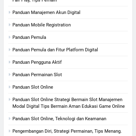
Panduan Manajemen Akun Digital
Panduan Mobile Registration
Panduan Pemula
Panduan Pemula dan Fitur Platform Digital
Panduan Pengguna Aktif
Panduan Permainan Slot
Panduan Slot Online
Panduan Slot Online Strategi Bermain Slot Manajemen
Modal Digital Tips Bermain Aman Edukasi Game Online
Panduan Slot Online, Teknologi dan Keamanan
Pengembangan Diri, Strategi Permainan, Tips Menang.