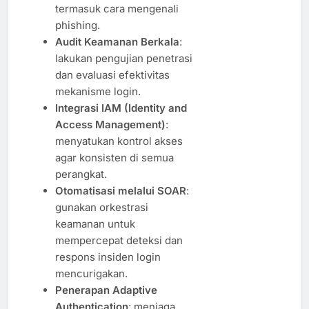
termasuk cara mengenali
phishing.
Audit Keamanan Berkala
:
lakukan pengujian penetrasi
dan evaluasi efektivitas
mekanisme login.
Integrasi IAM (Identity and
Access Management)
:
menyatukan kontrol akses
agar konsisten di semua
perangkat.
Otomatisasi melalui SOAR
:
gunakan orkestrasi
keamanan untuk
mempercepat deteksi dan
respons insiden login
mencurigakan.
Penerapan Adaptive
Authentication
: menjaga