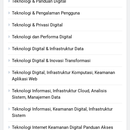
Teknologi & Panduan Digital
Teknologi & Pengalaman Pengguna
Teknologi & Privasi Digital
Teknologi dan Performa Digital
Teknologi Digital & Infrastruktur Data
Teknologi Digital & Inovasi Transformasi
Teknologi Digital, Infrastruktur Komputasi, Keamanan
Aplikasi Web
Teknologi Informasi, Infrastruktur Cloud, Analisis
Sistem, Manajemen Data
Teknologi Informasi, Keamanan Digital, Infrastruktur
Sistem
Teknologi Internet Keamanan Digital Panduan Akses