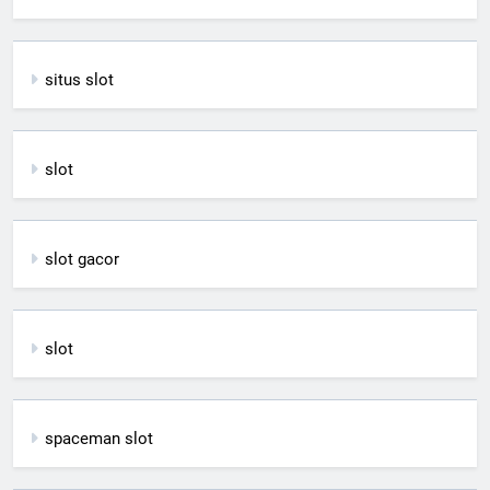
situs slot
slot
slot gacor
slot
spaceman slot