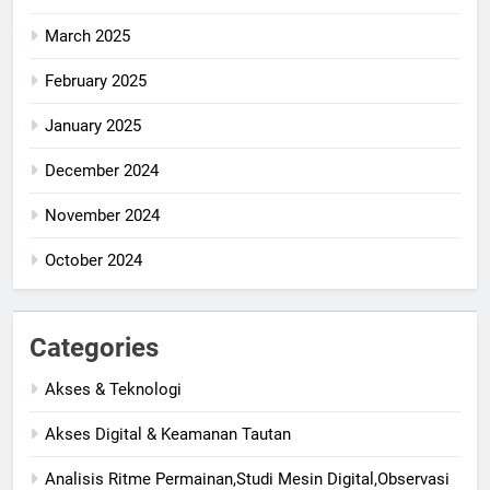
March 2025
February 2025
January 2025
December 2024
November 2024
October 2024
Categories
Akses & Teknologi
Akses Digital & Keamanan Tautan
Analisis Ritme Permainan,Studi Mesin Digital,Observasi