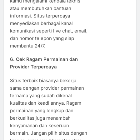
kamu mengalami kendala teknis
atau membutuhkan bantuan
informasi. Situs terpercaya
menyediakan berbagai kanal
komunikasi seperti live chat, email,
dan nomor telepon yang siap
membantu 24/7.
6. Cek Ragam Permainan dan
Provider Terpercaya
Situs terbaik biasanya bekerja
sama dengan provider permainan
ternama yang sudah dikenal
kualitas dan keadilannya. Ragam
permainan yang lengkap dan
berkualitas juga menambah
kenyamanan dan keseruan
bermain. Jangan pilih situs dengan