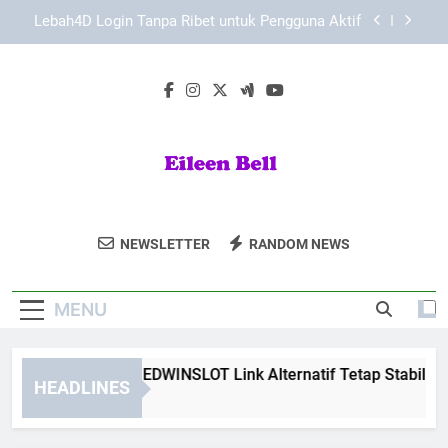
Skip
Cara Aman Daftar Edwinslot di Browser Mobile
to
dengan Langkah Praktis dan Terarah
content
Cara Aman Daftar Lebah4D Melalui Perangkat
Mobile untuk Pengguna Baru
Cara Memastikan EDWINSLOT Link Alternatif
Tetap Stabil dan Mudah Diakses
Lebah4D Login Tanpa Ribet untuk Pengguna Aktif
Cara Aman Daftar Edwinslot di Browser Mobile
dengan Langkah Praktis dan Terarah
Eileen Bell
Dapatkan Inspirasi Gaya Hidup Dan Konten
Cara Aman Daftar Lebah4D Melalui Perangkat
NEWSLETTER
RANDOM NEWS
Mobile untuk Pengguna Baru
Menarik Di Blog Eileen Bell.
MENU
ra Memastikan EDWINSLOT Link Alternatif Tetap Stabil dan M
HEADLINES
Month Ago