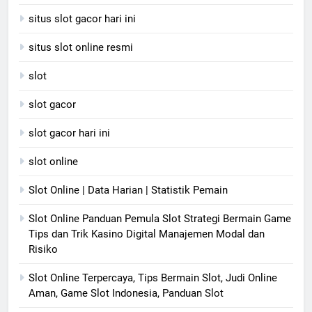
situs slot gacor hari ini
situs slot online resmi
slot
slot gacor
slot gacor hari ini
slot online
Slot Online | Data Harian | Statistik Pemain
Slot Online Panduan Pemula Slot Strategi Bermain Game
Tips dan Trik Kasino Digital Manajemen Modal dan
Risiko
Slot Online Terpercaya, Tips Bermain Slot, Judi Online
Aman, Game Slot Indonesia, Panduan Slot