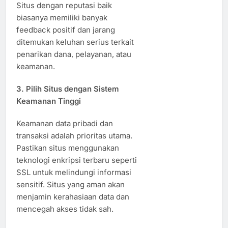
Situs dengan reputasi baik
biasanya memiliki banyak
feedback positif dan jarang
ditemukan keluhan serius terkait
penarikan dana, pelayanan, atau
keamanan.
3. Pilih Situs dengan Sistem
Keamanan Tinggi
Keamanan data pribadi dan
transaksi adalah prioritas utama.
Pastikan situs menggunakan
teknologi enkripsi terbaru seperti
SSL untuk melindungi informasi
sensitif. Situs yang aman akan
menjamin kerahasiaan data dan
mencegah akses tidak sah.