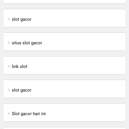
slot gacor
situs slot gacor
link slot
slot gacor
Slot gacor hari ini