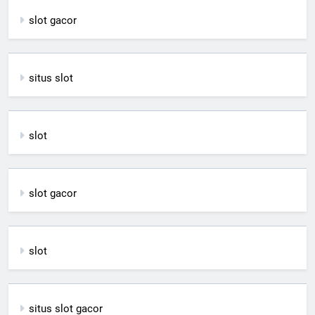
slot gacor
situs slot
slot
slot gacor
slot
situs slot gacor