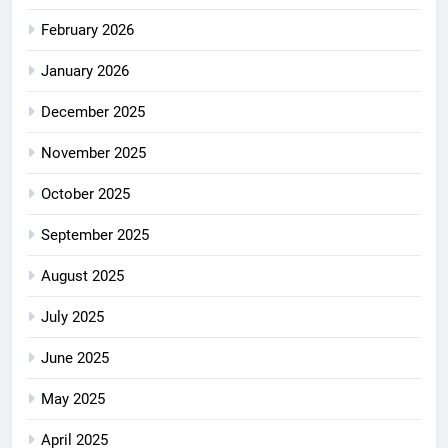
February 2026
January 2026
December 2025
November 2025
October 2025
September 2025
August 2025
July 2025
June 2025
May 2025
April 2025