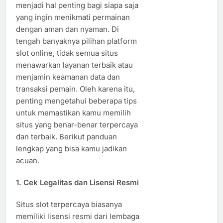
menjadi hal penting bagi siapa saja
yang ingin menikmati permainan
dengan aman dan nyaman. Di
tengah banyaknya pilihan platform
slot online, tidak semua situs
menawarkan layanan terbaik atau
menjamin keamanan data dan
transaksi pemain. Oleh karena itu,
penting mengetahui beberapa tips
untuk memastikan kamu memilih
situs yang benar-benar terpercaya
dan terbaik. Berikut panduan
lengkap yang bisa kamu jadikan
acuan.
1. Cek Legalitas dan Lisensi Resmi
Situs slot terpercaya biasanya
memiliki lisensi resmi dari lembaga