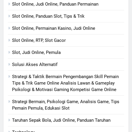
Slot Online, Judi Online, Panduan Permainan
Slot Online, Panduan Slot, Tips & Trik
Slot Online, Permainan Kasino, Judi Online
Slot Online, RTP, Slot Gacor
Slot, Judi Online, Pemula
Solusi Akses Alternatif
Strategi & Taktik Bermain Pengembangan Skill Pemain
Tips & Trik Game Online Analisis Lawan & Gameplay
Psikologi & Motivasi Gaming Kompetisi Game Online
Strategi Bermain, Psikologi Game, Analisis Game, Tips
Pemain Pemula, Edukasi Slot
Taruhan Sepak Bola, Judi Online, Panduan Taruhan