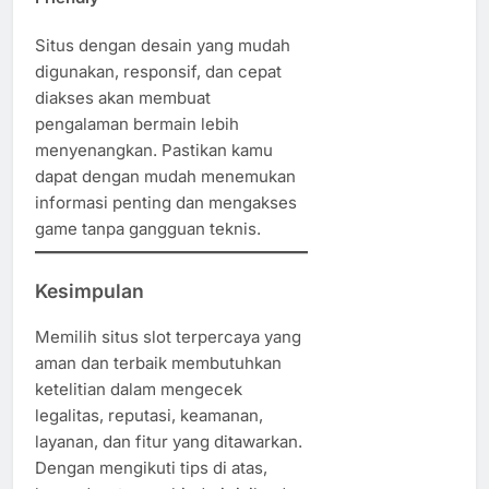
Situs dengan desain yang mudah
digunakan, responsif, dan cepat
diakses akan membuat
pengalaman bermain lebih
menyenangkan. Pastikan kamu
dapat dengan mudah menemukan
informasi penting dan mengakses
game tanpa gangguan teknis.
Kesimpulan
Memilih situs slot terpercaya yang
aman dan terbaik membutuhkan
ketelitian dalam mengecek
legalitas, reputasi, keamanan,
layanan, dan fitur yang ditawarkan.
Dengan mengikuti tips di atas,