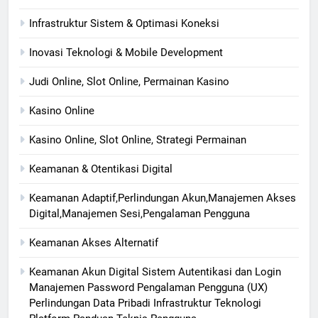
Infrastruktur Sistem & Optimasi Koneksi
Inovasi Teknologi & Mobile Development
Judi Online, Slot Online, Permainan Kasino
Kasino Online
Kasino Online, Slot Online, Strategi Permainan
Keamanan & Otentikasi Digital
Keamanan Adaptif,Perlindungan Akun,Manajemen Akses
Digital,Manajemen Sesi,Pengalaman Pengguna
Keamanan Akses Alternatif
Keamanan Akun Digital Sistem Autentikasi dan Login
Manajemen Password Pengalaman Pengguna (UX)
Perlindungan Data Pribadi Infrastruktur Teknologi