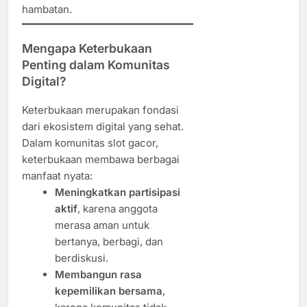
hambatan.
Mengapa Keterbukaan
Penting dalam Komunitas
Digital?
Keterbukaan merupakan fondasi
dari ekosistem digital yang sehat.
Dalam komunitas slot gacor,
keterbukaan membawa berbagai
manfaat nyata:
Meningkatkan partisipasi
aktif
, karena anggota
merasa aman untuk
bertanya, berbagi, dan
berdiskusi.
Membangun rasa
kepemilikan bersama
,