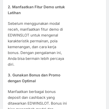
2. Manfaatkan Fitur Demo untuk
Latihan
Sebelum menggunakan modal
receh, manfaatkan fitur demo di
EDWINSLOT untuk mengenal
karakteristik permainan, pola
kemenangan, dan cara kerja
bonus. Dengan pengalaman ini,
Anda bisa bermain lebih percaya
diri.
3. Gunakan Bonus dan Promo
dengan Optimal
Manfaatkan berbagai bonus
deposit dan cashback yang
ditawarkan EDWINSLOT. Bonus ini