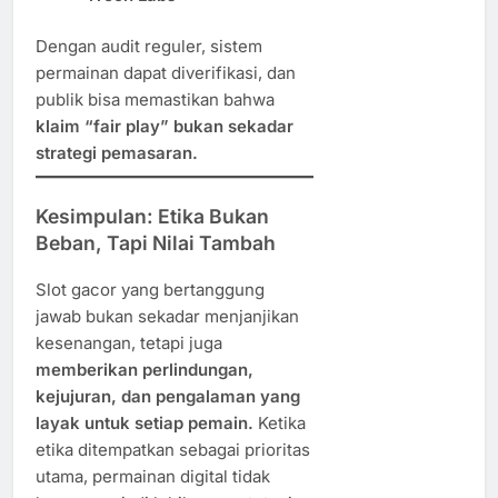
Dengan audit reguler, sistem
permainan dapat diverifikasi, dan
publik bisa memastikan bahwa
klaim “fair play” bukan sekadar
strategi pemasaran.
Kesimpulan: Etika Bukan
Beban, Tapi Nilai Tambah
Slot gacor yang bertanggung
jawab bukan sekadar menjanjikan
kesenangan, tetapi juga
memberikan perlindungan,
kejujuran, dan pengalaman yang
layak untuk setiap pemain.
Ketika
etika ditempatkan sebagai prioritas
utama, permainan digital tidak