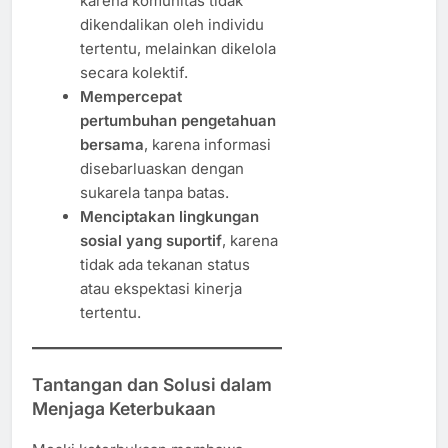
karena komunitas tidak
dikendalikan oleh individu
tertentu, melainkan dikelola
secara kolektif.
Mempercepat
pertumbuhan pengetahuan
bersama
, karena informasi
disebarluaskan dengan
sukarela tanpa batas.
Menciptakan lingkungan
sosial yang suportif
, karena
tidak ada tekanan status
atau ekspektasi kinerja
tertentu.
Tantangan dan Solusi dalam
Menjaga Keterbukaan