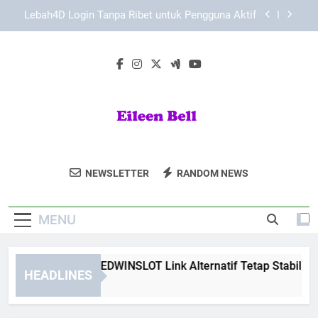
Skip
Cara Aman Daftar Edwinslot di Browser Mobile
to
dengan Langkah Praktis dan Terarah
content
Cara Aman Daftar Lebah4D Melalui Perangkat
Mobile untuk Pengguna Baru
Cara Memastikan EDWINSLOT Link Alternatif
Tetap Stabil dan Mudah Diakses
Lebah4D Login Tanpa Ribet untuk Pengguna Aktif
Cara Aman Daftar Edwinslot di Browser Mobile
dengan Langkah Praktis dan Terarah
Eileen Bell
Dapatkan Inspirasi Gaya Hidup Dan Konten
Cara Aman Daftar Lebah4D Melalui Perangkat
NEWSLETTER
RANDOM NEWS
Mobile untuk Pengguna Baru
Menarik Di Blog Eileen Bell.
MENU
ra Memastikan EDWINSLOT Link Alternatif Tetap Stabil dan M
HEADLINES
onth Ago