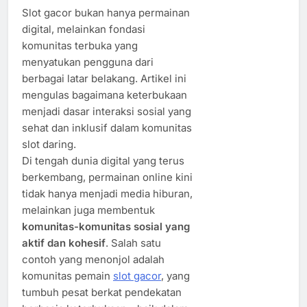
Slot gacor bukan hanya permainan
digital, melainkan fondasi
komunitas terbuka yang
menyatukan pengguna dari
berbagai latar belakang. Artikel ini
mengulas bagaimana keterbukaan
menjadi dasar interaksi sosial yang
sehat dan inklusif dalam komunitas
slot daring.
Di tengah dunia digital yang terus
berkembang, permainan online kini
tidak hanya menjadi media hiburan,
melainkan juga membentuk
komunitas-komunitas sosial yang
aktif dan kohesif
. Salah satu
contoh yang menonjol adalah
komunitas pemain
slot gacor
, yang
tumbuh pesat berkat pendekatan