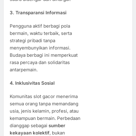
3.
Transparansi Informasi
Pengguna aktif berbagi pola
bermain, waktu terbaik, serta
strategi pribadi tanpa
menyembunyikan informasi.
Budaya berbagi ini memperkuat
rasa percaya dan solidaritas
antarpemain.
4.
Inklusivitas Sosial
Komunitas slot gacor menerima
semua orang tanpa memandang
usia, jenis kelamin, profesi, atau
kemampuan bermain. Perbedaan
dianggap sebagai
sumber
kekayaan kolektif
, bukan