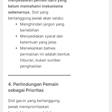
menyesatkan pemain baru yang
belum memahami mekanisme
sebenarnya.
Slot yang
bertanggung jawab akan selalu:
Menghindari jargon yang
berlebihan
Menyediakan syarat dan
ketentuan yang jelas
Menekankan bahwa
permainan ini adalah bentuk
hiburan, bukan sumber
penghasilan
4. Perlindungan Pemain
sebagai Prioritas
Slot gacor yang bertanggung
jawab memprioritaskan