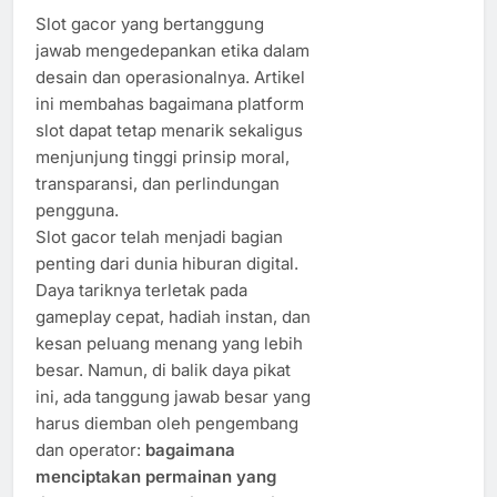
Slot gacor yang bertanggung
jawab mengedepankan etika dalam
desain dan operasionalnya. Artikel
ini membahas bagaimana platform
slot dapat tetap menarik sekaligus
menjunjung tinggi prinsip moral,
transparansi, dan perlindungan
pengguna.
Slot gacor telah menjadi bagian
penting dari dunia hiburan digital.
Daya tariknya terletak pada
gameplay cepat, hadiah instan, dan
kesan peluang menang yang lebih
besar. Namun, di balik daya pikat
ini, ada tanggung jawab besar yang
harus diemban oleh pengembang
dan operator:
bagaimana
menciptakan permainan yang