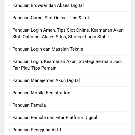
Panduan Browser dan Akses Digital
Panduan Game, Slot Online, Tips & Trik
Panduan Login Aman, Tips Slot Online, Keamanan Akun
Slot, Optimasi Akses Situs, Strategi Login Stabil
Panduan Login dan Masalah Teknis
Panduan Login, Keamanan Akun, Strategi Bermain Judi,
Fair Play, Tips Pemain
Panduan Manajemen Akun Digital
Panduan Mobile Registration
Panduan Pemula
Panduan Pemula dan Fitur Platform Digital
Panduan Pengguna Aktif