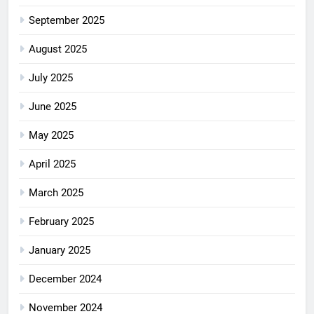
September 2025
August 2025
July 2025
June 2025
May 2025
April 2025
March 2025
February 2025
January 2025
December 2024
November 2024