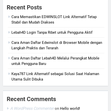
Recent Posts
Cara Memastikan EDWINSLOT Link Alternatif Tetap
Stabil dan Mudah Diakses
Lebah4D Login Tanpa Ribet untuk Pengguna Aktif
Cara Aman Daftar Edwinslot di Browser Mobile dengan
Langkah Praktis dan Terarah
Cara Aman Daftar Lebah4D Melalui Perangkat Mobile
untuk Pengguna Baru
Kaya787 Link Alternatif sebagai Solusi Saat Halaman
Utama Sulit Dibuka
Recent Comments
A WordPress Commenter
on
Hello world!