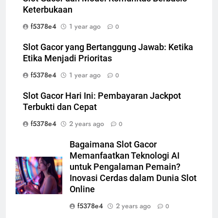
Keterbukaan
f5378e4
1 year ago
0
Slot Gacor yang Bertanggung Jawab: Ketika
Etika Menjadi Prioritas
f5378e4
1 year ago
0
Slot Gacor Hari Ini: Pembayaran Jackpot
Terbukti dan Cepat
f5378e4
2 years ago
0
Bagaimana Slot Gacor
Memanfaatkan Teknologi AI
untuk Pengalaman Pemain?
Inovasi Cerdas dalam Dunia Slot
Online
f5378e4
2 years ago
0