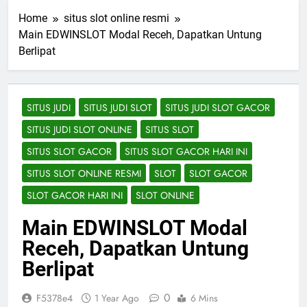
Home
situs slot online resmi
Main EDWINSLOT Modal Receh, Dapatkan Untung
Berlipat
SITUS JUDI
SITUS JUDI SLOT
SITUS JUDI SLOT GACOR
SITUS JUDI SLOT ONLINE
SITUS SLOT
SITUS SLOT GACOR
SITUS SLOT GACOR HARI INI
SITUS SLOT ONLINE RESMI
SLOT
SLOT GACOR
SLOT GACOR HARI INI
SLOT ONLINE
Main EDWINSLOT Modal
Receh, Dapatkan Untung
Berlipat
0
F5378e4
1 Year Ago
6 Mins