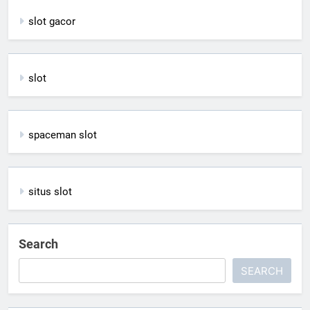
slot gacor
slot
spaceman slot
situs slot
Search
SEARCH