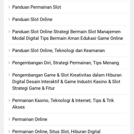
Panduan Permainan Slot
Panduan Slot Online
Panduan Slot Online Strategi Bermain Slot Manajemen
Modal Digital Tips Bermain Aman Edukasi Game Online
Panduan Slot Online, Teknologi dan Keamanan
Pengembangan Diri, Strategi Permainan, Tips Menang.
Pengembangan Game & Slot Kreativitas dalam Hiburan
Digital Desain Interaktif & Game Industri Kasino & Slot
Strategi Game & Fitur
Permainan Kasino, Teknologi & Internet, Tips & Trik
Akses
Permainan Online
Permainan Online, Situs Slot, Hiburan Digital