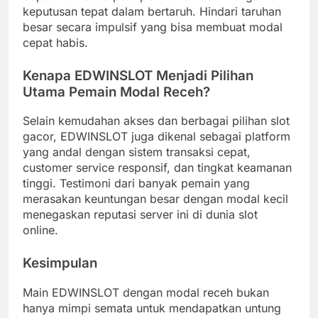
keputusan tepat dalam bertaruh. Hindari taruhan
besar secara impulsif yang bisa membuat modal
cepat habis.
Kenapa EDWINSLOT Menjadi Pilihan
Utama Pemain Modal Receh?
Selain kemudahan akses dan berbagai pilihan slot
gacor, EDWINSLOT juga dikenal sebagai platform
yang andal dengan sistem transaksi cepat,
customer service responsif, dan tingkat keamanan
tinggi. Testimoni dari banyak pemain yang
merasakan keuntungan besar dengan modal kecil
menegaskan reputasi server ini di dunia slot
online.
Kesimpulan
Main EDWINSLOT dengan modal receh bukan
hanya mimpi semata untuk mendapatkan untung