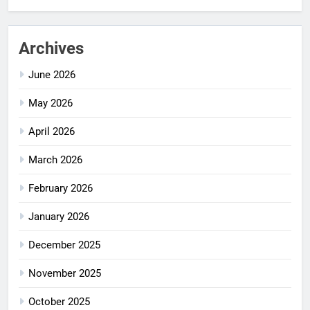
Archives
June 2026
May 2026
April 2026
March 2026
February 2026
January 2026
December 2025
November 2025
October 2025