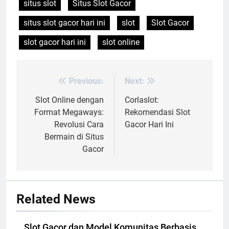
situs slot
Situs Slot Gacor
situs slot gacor hari ini
slot
Slot Gacor
slot gacor hari ini
slot online
Previous:
Next:
Post
navigation
Slot Online dengan
Corlaslot:
Format Megaways:
Rekomendasi Slot
Revolusi Cara
Gacor Hari Ini
Bermain di Situs
Gacor
Related News
Slot Gacor dan Model Komunitas Berbasis