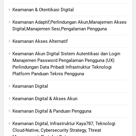
Keamanan & Otentikasi Digital
Keamanan Adaptif,Perlindungan Akun,Manajemen Akses
Digital,Manajemen Sesi,Pengalaman Pengguna
Keamanan Akses Alternatif
Keamanan Akun Digital Sistem Autentikasi dan Login
Manajemen Password Pengalaman Pengguna (UX)
Perlindungan Data Pribadi Infrastruktur Teknologi
Platform Panduan Teknis Pengguna
Keamanan Digital
Keamanan Digital & Akses Akun
Keamanan Digital & Panduan Pengguna
Keamanan Digital, Infrastruktur Kaya787, Teknologi
Cloud-Native, Cybersecurity Strategy, Threat