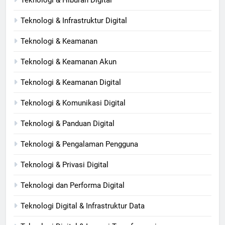
Teknologi & Hiburan Digital
Teknologi & Infrastruktur Digital
Teknologi & Keamanan
Teknologi & Keamanan Akun
Teknologi & Keamanan Digital
Teknologi & Komunikasi Digital
Teknologi & Panduan Digital
Teknologi & Pengalaman Pengguna
Teknologi & Privasi Digital
Teknologi dan Performa Digital
Teknologi Digital & Infrastruktur Data