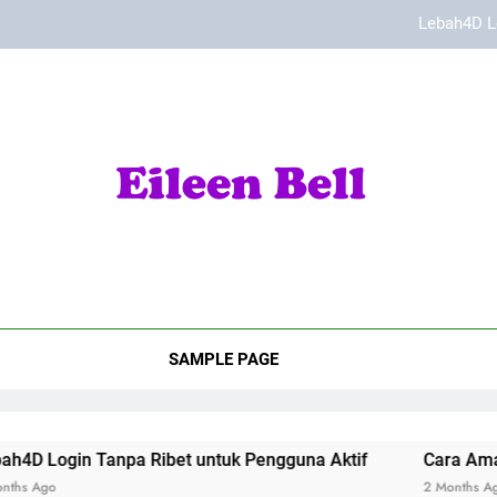
Lebah4D Lo
Cara Aman Daftar Edwinslot di Browser Mobi
Cara Aman Daftar Lebah4D Melalui 
Cara Memastikan EDWINSLOT Link Alter
Lebah4D Lo
Cara Aman Daftar Edwinslot di Browser Mobi
een Bell
nspirasi Gaya Hidup Dan Konten Menarik Di Blog Eileen Bell.
Cara Aman Daftar Lebah4D Melalui 
SAMPLE PAGE
anpa Ribet untuk Pengguna Aktif
Cara Aman Daftar Edw
2 Months Ago