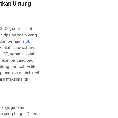
tkan Untung
SLOT, server slot
an tips bermain yang
 dan pemain
slot
.
kanlah satu-satunya
LOT, sebagai salah
erikan peluang bagi
ng berlipat. Artikel
timalkan modal kecil
sil maksimal di
 menyuguhkan
 yang tinggi. Dikenal