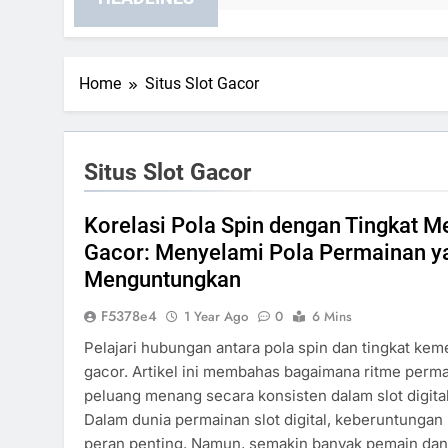
Home
Situs Slot Gacor
Situs Slot Gacor
Korelasi Pola Spin dengan Tingkat Me
Gacor: Menyelami Pola Permainan y
Menguntungkan
F5378e4
1 Year Ago
0
6 Mins
Pelajari hubungan antara pola spin dan tingkat kem
gacor. Artikel ini membahas bagaimana ritme per
peluang menang secara konsisten dalam slot digital
Dalam dunia permainan slot digital, keberuntunga
peran penting. Namun, semakin banyak pemain dan 