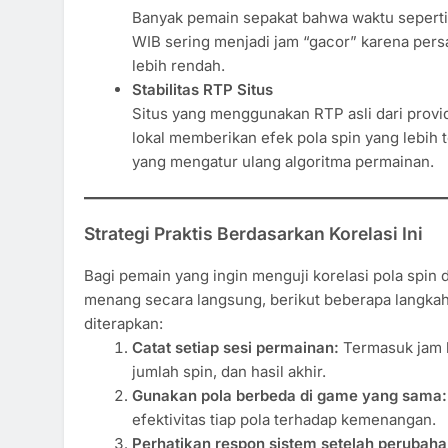
Banyak pemain sepakat bahwa waktu seperti
WIB sering menjadi jam “gacor” karena pers
lebih rendah.
Stabilitas RTP Situs
Situs yang menggunakan RTP asli dari provid
lokal memberikan efek pola spin yang lebih t
yang mengatur ulang algoritma permainan.
Strategi Praktis Berdasarkan Korelasi Ini
Bagi pemain yang ingin menguji korelasi pola spin 
menang secara langsung, berikut beberapa langkah
diterapkan:
Catat setiap sesi permainan:
Termasuk jam b
jumlah spin, dan hasil akhir.
Gunakan pola berbeda di game yang sama:
efektivitas tiap pola terhadap kemenangan.
Perhatikan respon sistem setelah perubaha