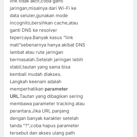
link tidak aktif,coba ganti
jaringan,misalnya dari Wi-Fi ke
data seluler,gunakan mode
incognito,bersihkan cache,atau
ganti DNS ke resolver
tepercaya.Banyak kasus “link
mati”sebenarnya hanya akibat DNS
lambat atau rute jaringan
bermasalah.Setelah jaringan lebih
stabil,tautan yang sama bisa
kembali mudah diakses.
Langkah keenam adalah
memperhatikan
parameter
URL
.Tautan yang dibagikan sering
membawa parameter tracking atau
perantara.Jika URL panjang
dengan banyak karakter setelah
tanda “?”,coba hapus parameter
tersebut dan akses ulang path