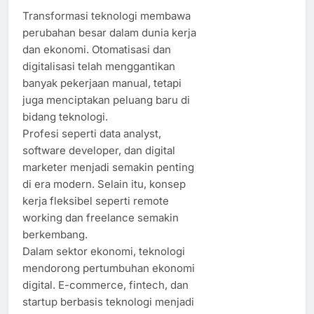
Transformasi teknologi membawa
perubahan besar dalam dunia kerja
dan ekonomi. Otomatisasi dan
digitalisasi telah menggantikan
banyak pekerjaan manual, tetapi
juga menciptakan peluang baru di
bidang teknologi.
Profesi seperti data analyst,
software developer, dan digital
marketer menjadi semakin penting
di era modern. Selain itu, konsep
kerja fleksibel seperti remote
working dan freelance semakin
berkembang.
Dalam sektor ekonomi, teknologi
mendorong pertumbuhan ekonomi
digital. E-commerce, fintech, dan
startup berbasis teknologi menjadi