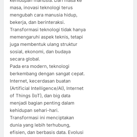
kehidupan manusia. Dari masa ke
masa, inovasi teknologi terus
mengubah cara manusia hidup,
bekerja, dan berinteraksi.
Transformasi teknologi tidak hanya
memengaruhi aspek teknis, tetapi
juga membentuk ulang struktur
sosial, ekonomi, dan budaya
secara global.
Pada era modern, teknologi
berkembang dengan sangat cepat.
Internet, kecerdasan buatan
(Artificial Intelligence/AI), Internet
of Things (IoT), dan big data
menjadi bagian penting dalam
kehidupan sehari-hari.
Transformasi ini menciptakan
dunia yang lebih terhubung,
efisien, dan berbasis data. Evolusi