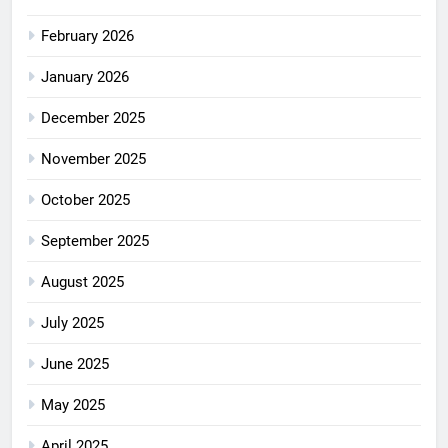
February 2026
January 2026
December 2025
November 2025
October 2025
September 2025
August 2025
July 2025
June 2025
May 2025
April 2025