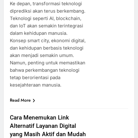
Ke depan, transformasi teknologi
diprediksi akan terus berkembang.
Teknologi seperti AI, blockchain,
dan IoT akan semakin terintegrasi
dalam kehidupan manusia.
Konsep smart city, ekonomi digital,
dan kehidupan berbasis teknologi
akan menjadi semakin umum.
Namun, penting untuk memastikan
bahwa perkembangan teknologi
tetap berorientasi pada
kesejahteraan manusia.
Read More
Cara Menemukan Link
Alternatif Layanan Digital
yang Masih Aktif dan Mudah