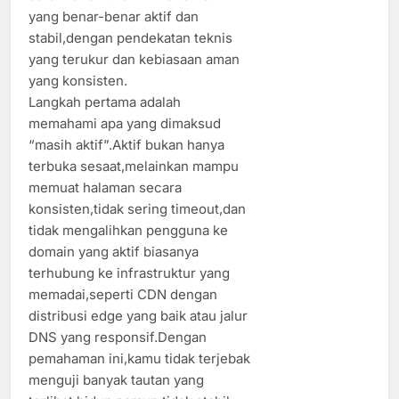
yang benar-benar aktif dan
stabil,dengan pendekatan teknis
yang terukur dan kebiasaan aman
yang konsisten.
Langkah pertama adalah
memahami apa yang dimaksud
“masih aktif”.Aktif bukan hanya
terbuka sesaat,melainkan mampu
memuat halaman secara
konsisten,tidak sering timeout,dan
tidak mengalihkan pengguna ke
domain yang aktif biasanya
terhubung ke infrastruktur yang
memadai,seperti CDN dengan
distribusi edge yang baik atau jalur
DNS yang responsif.Dengan
pemahaman ini,kamu tidak terjebak
menguji banyak tautan yang