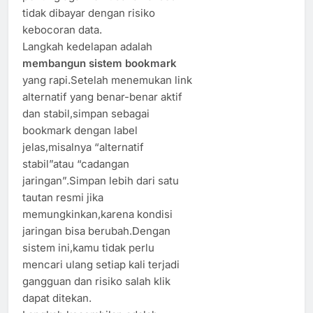
tidak dibayar dengan risiko
kebocoran data.
Langkah kedelapan adalah
membangun sistem bookmark
yang rapi.Setelah menemukan link
alternatif yang benar-benar aktif
dan stabil,simpan sebagai
bookmark dengan label
jelas,misalnya “alternatif
stabil”atau “cadangan
jaringan”.Simpan lebih dari satu
tautan resmi jika
memungkinkan,karena kondisi
jaringan bisa berubah.Dengan
sistem ini,kamu tidak perlu
mencari ulang setiap kali terjadi
gangguan dan risiko salah klik
dapat ditekan.