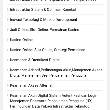
Infrastruktur Sistem & Optimasi Koneksi
Inovasi Teknologi & Mobile Development
Judi Online, Slot Online, Permainan Kasino
Kasino Online
Kasino Online, Slot Online, Strategi Permainan
Keamanan & Otentikasi Digital
Keamanan Adaptif,Perlindungan Akun,Manajemen Akses
Digital,Manajemen Sesi,Pengalaman Pengguna
Keamanan Akses Alternatif
Keamanan Akun Digital Sistem Autentikasi dan Login
Manajemen Password Pengalaman Pengguna (UX)
Perlindungan Data Pribadi Infrastruktur Teknologi