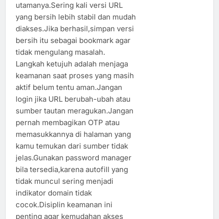
utamanya.Sering kali versi URL
yang bersih lebih stabil dan mudah
diakses.Jika berhasil,simpan versi
bersih itu sebagai bookmark agar
tidak mengulang masalah.
Langkah ketujuh adalah menjaga
keamanan saat proses yang masih
aktif belum tentu aman.Jangan
login jika URL berubah-ubah atau
sumber tautan meragukan.Jangan
pernah membagikan OTP atau
memasukkannya di halaman yang
kamu temukan dari sumber tidak
jelas.Gunakan password manager
bila tersedia,karena autofill yang
tidak muncul sering menjadi
indikator domain tidak
cocok.Disiplin keamanan ini
penting agar kemudahan akses