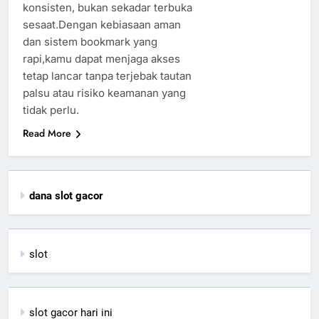
konsisten, bukan sekadar terbuka
sesaat.Dengan kebiasaan aman
dan sistem bookmark yang
rapi,kamu dapat menjaga akses
tetap lancar tanpa terjebak tautan
palsu atau risiko keamanan yang
tidak perlu.
Read More
dana slot gacor
slot
slot gacor hari ini