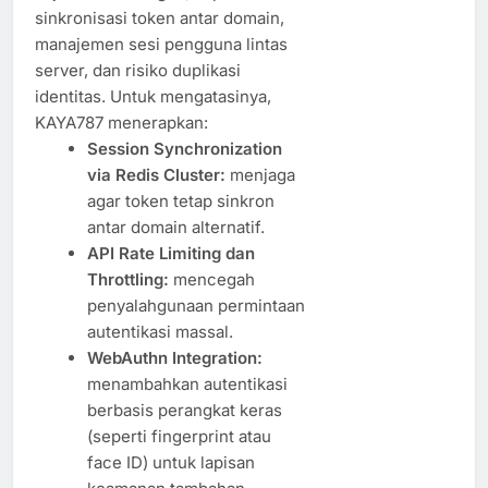
sinkronisasi token antar domain,
manajemen sesi pengguna lintas
server, dan risiko duplikasi
identitas. Untuk mengatasinya,
KAYA787 menerapkan:
Session Synchronization
via Redis Cluster:
menjaga
agar token tetap sinkron
antar domain alternatif.
API Rate Limiting dan
Throttling:
mencegah
penyalahgunaan permintaan
autentikasi massal.
WebAuthn Integration:
menambahkan autentikasi
berbasis perangkat keras
(seperti fingerprint atau
face ID) untuk lapisan