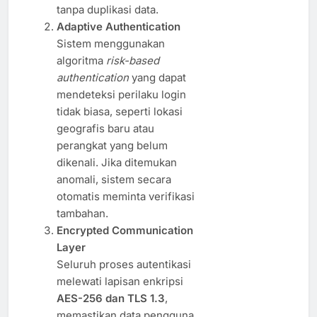
tanpa duplikasi data.
Adaptive Authentication
Sistem menggunakan
algoritma
risk-based
authentication
yang dapat
mendeteksi perilaku login
tidak biasa, seperti lokasi
geografis baru atau
perangkat yang belum
dikenali. Jika ditemukan
anomali, sistem secara
otomatis meminta verifikasi
tambahan.
Encrypted Communication
Layer
Seluruh proses autentikasi
melewati lapisan enkripsi
AES-256 dan TLS 1.3
,
memastikan data pengguna