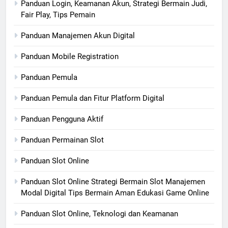
Panduan Login, Keamanan Akun, Strategi Bermain Judi,
Fair Play, Tips Pemain
Panduan Manajemen Akun Digital
Panduan Mobile Registration
Panduan Pemula
Panduan Pemula dan Fitur Platform Digital
Panduan Pengguna Aktif
Panduan Permainan Slot
Panduan Slot Online
Panduan Slot Online Strategi Bermain Slot Manajemen
Modal Digital Tips Bermain Aman Edukasi Game Online
Panduan Slot Online, Teknologi dan Keamanan