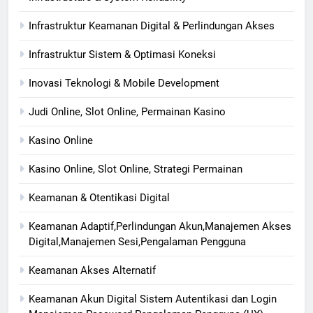
Infrastruktur Keamanan Digital & Perlindungan Akses
Infrastruktur Sistem & Optimasi Koneksi
Inovasi Teknologi & Mobile Development
Judi Online, Slot Online, Permainan Kasino
Kasino Online
Kasino Online, Slot Online, Strategi Permainan
Keamanan & Otentikasi Digital
Keamanan Adaptif,Perlindungan Akun,Manajemen Akses
Digital,Manajemen Sesi,Pengalaman Pengguna
Keamanan Akses Alternatif
Keamanan Akun Digital Sistem Autentikasi dan Login