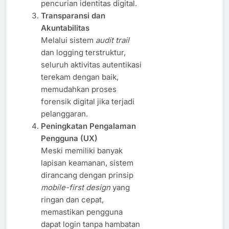
pencurian identitas digital.
Transparansi dan
Akuntabilitas
Melalui sistem
audit trail
dan logging terstruktur,
seluruh aktivitas autentikasi
terekam dengan baik,
memudahkan proses
forensik digital jika terjadi
pelanggaran.
Peningkatan Pengalaman
Pengguna (UX)
Meski memiliki banyak
lapisan keamanan, sistem
dirancang dengan prinsip
mobile-first design
yang
ringan dan cepat,
memastikan pengguna
dapat login tanpa hambatan