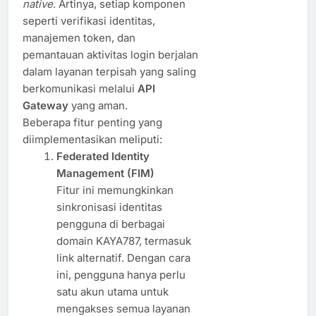
native
. Artinya, setiap komponen
seperti verifikasi identitas,
manajemen token, dan
pemantauan aktivitas login berjalan
dalam layanan terpisah yang saling
berkomunikasi melalui
API
Gateway
yang aman.
Beberapa fitur penting yang
diimplementasikan meliputi:
Federated Identity
Management (FIM)
Fitur ini memungkinkan
sinkronisasi identitas
pengguna di berbagai
domain KAYA787, termasuk
link alternatif. Dengan cara
ini, pengguna hanya perlu
satu akun utama untuk
mengakses semua layanan