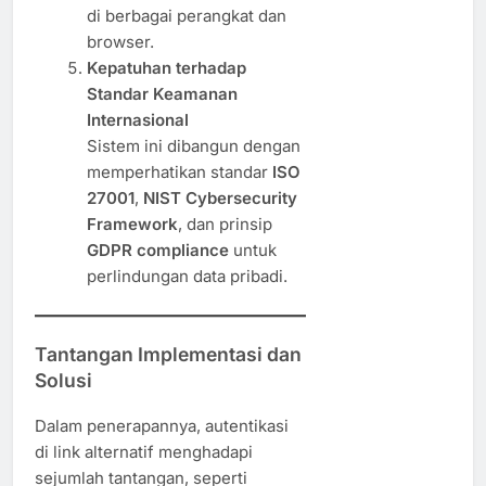
di berbagai perangkat dan
browser.
Kepatuhan terhadap
Standar Keamanan
Internasional
Sistem ini dibangun dengan
memperhatikan standar
ISO
27001
,
NIST Cybersecurity
Framework
, dan prinsip
GDPR compliance
untuk
perlindungan data pribadi.
Tantangan Implementasi dan
Solusi
Dalam penerapannya, autentikasi
di link alternatif menghadapi
sejumlah tantangan, seperti