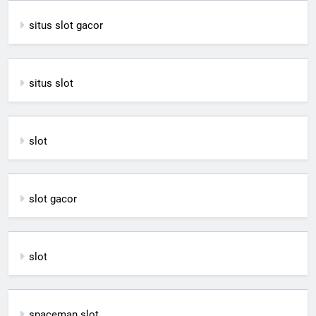
situs slot gacor
situs slot
slot
slot gacor
slot
spaceman slot