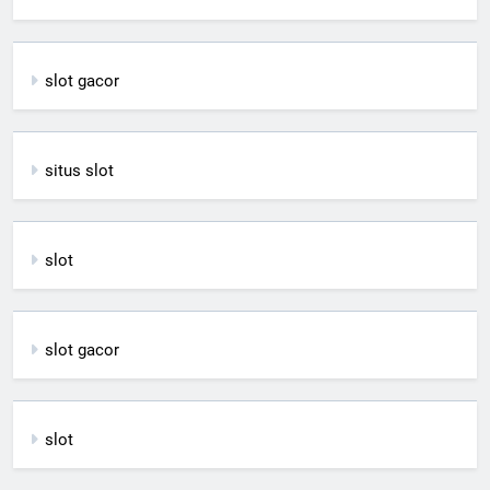
slot gacor
situs slot
slot
slot gacor
slot