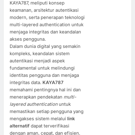
KAYA787, meliputi konsep
keamanan, arsitektur autentikasi
modern, serta penerapan teknologi
multi-layered authentication untuk
menjaga integritas dan keandalan
akses pengguna.
Dalam dunia digital yang semakin
kompleks, keandalan sistem
autentikasi menjadi aspek
fundamental untuk melindungi
identitas pengguna dan menjaga
integritas data.
KAYA787
memahami pentingnya hal ini dan
menerapkan pendekatan
multi-
layered authentication
untuk
memastikan setiap pengguna yang
mengakses sistem melalui
link
alternatif
dapat terverifikasi
dengan aman, cepat, dan efisien.