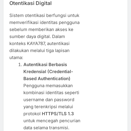
Otentikasi Digital
Sistem otentikasi berfungsi untuk
memverifikasi identitas pengguna
sebelum memberikan akses ke
sumber daya digital. Dalam
konteks KAYA787, autentikasi
dilakukan melalui tiga lapisan
utama:
Autentikasi Berbasis
Kredensial (Credential-
Based Authentication)
Pengguna memasukkan
kombinasi identitas seperti
username dan password
yang terenkripsi melalui
protokol
HTTPS/TLS 1.3
untuk mencegah pencurian
data selama transmisi.