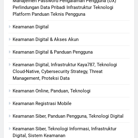
Manajemen Password Pengalaman Pengguna (UX)
Perlindungan Data Pribadi Infrastruktur Teknologi
Platform Panduan Teknis Pengguna
Keamanan Digital
Keamanan Digital & Akses Akun
Keamanan Digital & Panduan Pengguna
Keamanan Digital, Infrastruktur Kaya787, Teknologi
Cloud-Native, Cybersecurity Strategy, Threat
Management, Proteksi Data
Keamanan Online, Panduan, Teknologi
Keamanan Registrasi Mobile
Keamanan Siber, Panduan Pengguna, Teknologi Digital
Keamanan Siber, Teknologi Informasi, Infrastruktur
Digital, Sistem Keamanan