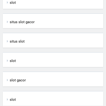
slot
situs slot gacor
situs slot
slot
slot gacor
slot