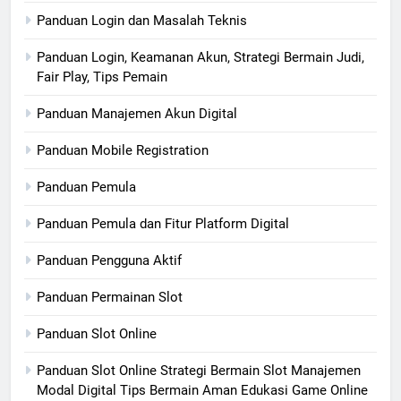
Panduan Login dan Masalah Teknis
Panduan Login, Keamanan Akun, Strategi Bermain Judi,
Fair Play, Tips Pemain
Panduan Manajemen Akun Digital
Panduan Mobile Registration
Panduan Pemula
Panduan Pemula dan Fitur Platform Digital
Panduan Pengguna Aktif
Panduan Permainan Slot
Panduan Slot Online
Panduan Slot Online Strategi Bermain Slot Manajemen
Modal Digital Tips Bermain Aman Edukasi Game Online