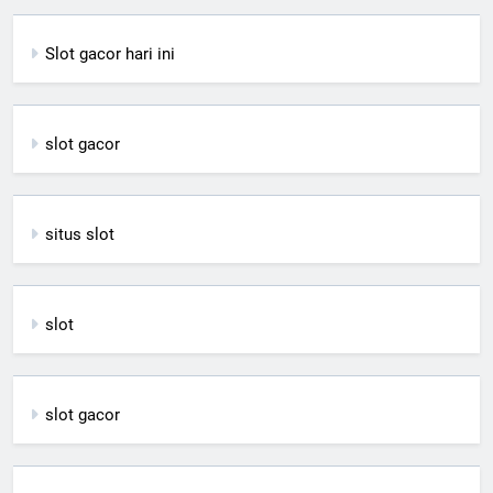
Slot gacor hari ini
slot gacor
situs slot
slot
slot gacor