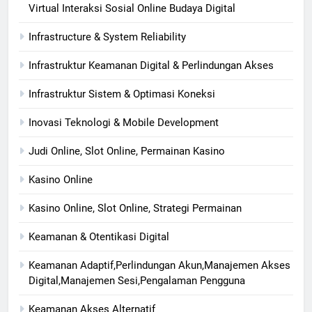
Virtual Interaksi Sosial Online Budaya Digital
Infrastructure & System Reliability
Infrastruktur Keamanan Digital & Perlindungan Akses
Infrastruktur Sistem & Optimasi Koneksi
Inovasi Teknologi & Mobile Development
Judi Online, Slot Online, Permainan Kasino
Kasino Online
Kasino Online, Slot Online, Strategi Permainan
Keamanan & Otentikasi Digital
Keamanan Adaptif,Perlindungan Akun,Manajemen Akses
Digital,Manajemen Sesi,Pengalaman Pengguna
Keamanan Akses Alternatif