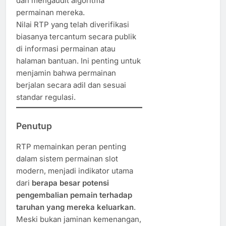
dan mengaudit algoritma
permainan mereka.
Nilai RTP yang telah diverifikasi
biasanya tercantum secara publik
di informasi permainan atau
halaman bantuan. Ini penting untuk
menjamin bahwa permainan
berjalan secara adil dan sesuai
standar regulasi.
Penutup
RTP memainkan peran penting
dalam sistem permainan slot
modern, menjadi indikator utama
dari
berapa besar potensi
pengembalian pemain terhadap
taruhan yang mereka keluarkan
.
Meski bukan jaminan kemenangan,