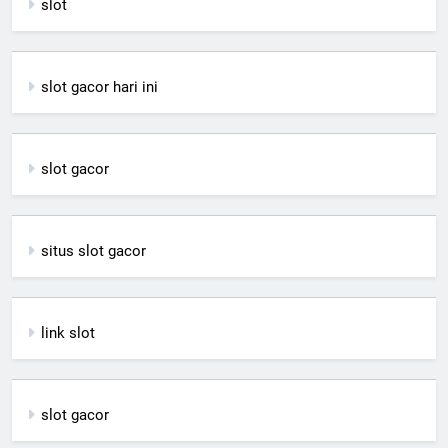
slot
slot gacor hari ini
slot gacor
situs slot gacor
link slot
slot gacor