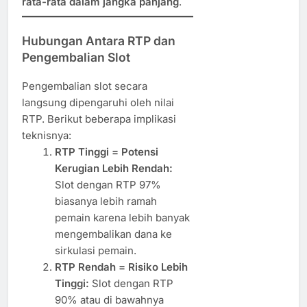
rata-rata dalam jangka panjang
.
Hubungan Antara RTP dan
Pengembalian Slot
Pengembalian slot secara
langsung dipengaruhi oleh nilai
RTP. Berikut beberapa implikasi
teknisnya:
RTP Tinggi = Potensi
Kerugian Lebih Rendah:
Slot dengan RTP 97%
biasanya lebih ramah
pemain karena lebih banyak
mengembalikan dana ke
sirkulasi pemain.
RTP Rendah = Risiko Lebih
Tinggi:
Slot dengan RTP
90% atau di bawahnya