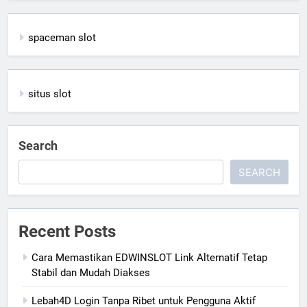
spaceman slot
situs slot
Search
SEARCH
Recent Posts
Cara Memastikan EDWINSLOT Link Alternatif Tetap
Stabil dan Mudah Diakses
Lebah4D Login Tanpa Ribet untuk Pengguna Aktif