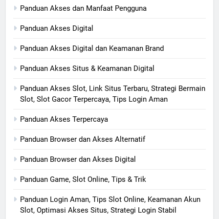
Panduan Akses dan Manfaat Pengguna
Panduan Akses Digital
Panduan Akses Digital dan Keamanan Brand
Panduan Akses Situs & Keamanan Digital
Panduan Akses Slot, Link Situs Terbaru, Strategi Bermain
Slot, Slot Gacor Terpercaya, Tips Login Aman
Panduan Akses Terpercaya
Panduan Browser dan Akses Alternatif
Panduan Browser dan Akses Digital
Panduan Game, Slot Online, Tips & Trik
Panduan Login Aman, Tips Slot Online, Keamanan Akun
Slot, Optimasi Akses Situs, Strategi Login Stabil