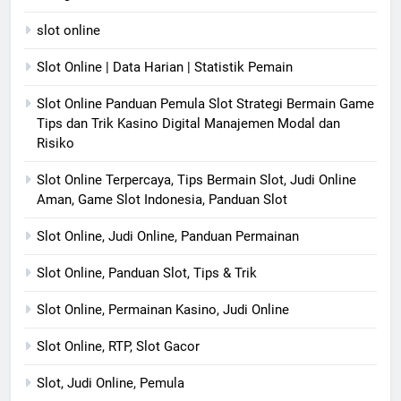
slot online
Slot Online | Data Harian | Statistik Pemain
Slot Online Panduan Pemula Slot Strategi Bermain Game
Tips dan Trik Kasino Digital Manajemen Modal dan
Risiko
Slot Online Terpercaya, Tips Bermain Slot, Judi Online
Aman, Game Slot Indonesia, Panduan Slot
Slot Online, Judi Online, Panduan Permainan
Slot Online, Panduan Slot, Tips & Trik
Slot Online, Permainan Kasino, Judi Online
Slot Online, RTP, Slot Gacor
Slot, Judi Online, Pemula