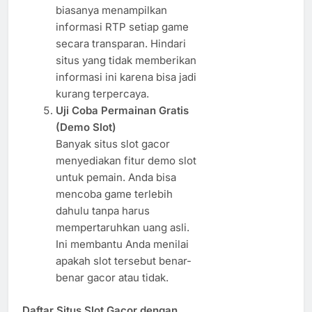
biasanya menampilkan
informasi RTP setiap game
secara transparan. Hindari
situs yang tidak memberikan
informasi ini karena bisa jadi
kurang terpercaya.
Uji Coba Permainan Gratis
(Demo Slot)
Banyak situs slot gacor
menyediakan fitur demo slot
untuk pemain. Anda bisa
mencoba game terlebih
dahulu tanpa harus
mempertaruhkan uang asli.
Ini membantu Anda menilai
apakah slot tersebut benar-
benar gacor atau tidak.
Daftar Situs Slot Gacor dengan