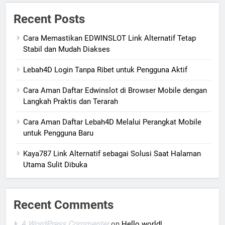
Recent Posts
Cara Memastikan EDWINSLOT Link Alternatif Tetap
Stabil dan Mudah Diakses
Lebah4D Login Tanpa Ribet untuk Pengguna Aktif
Cara Aman Daftar Edwinslot di Browser Mobile dengan
Langkah Praktis dan Terarah
Cara Aman Daftar Lebah4D Melalui Perangkat Mobile
untuk Pengguna Baru
Kaya787 Link Alternatif sebagai Solusi Saat Halaman
Utama Sulit Dibuka
Recent Comments
A WordPress Commenter
on
Hello world!