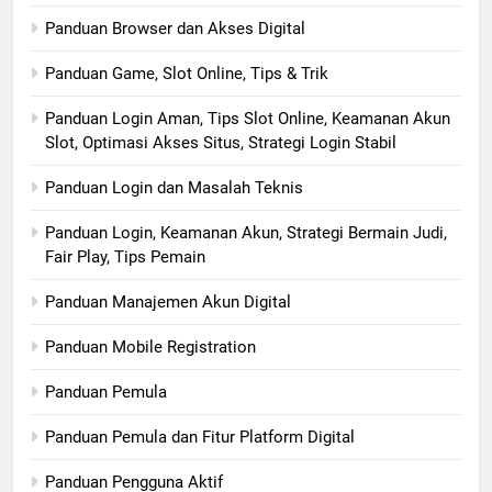
Panduan Browser dan Akses Digital
Panduan Game, Slot Online, Tips & Trik
Panduan Login Aman, Tips Slot Online, Keamanan Akun
Slot, Optimasi Akses Situs, Strategi Login Stabil
Panduan Login dan Masalah Teknis
Panduan Login, Keamanan Akun, Strategi Bermain Judi,
Fair Play, Tips Pemain
Panduan Manajemen Akun Digital
Panduan Mobile Registration
Panduan Pemula
Panduan Pemula dan Fitur Platform Digital
Panduan Pengguna Aktif