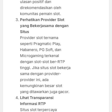
ulasan positif dan
direkomendasikan oleh
komunitas pemain slot.
Perhatikan Provider Slot
yang Bekerjasama dengan
Situs
Provider slot ternama
seperti Pragmatic Play,
Habanero, PG Soft, dan
Microgaming terkenal
dengan slot-slot ber-RTP
tinggi. Jika situs slot bekerja
sama dengan provider-
provider ini, ada
kemungkinan besar slot
yang ditawarkan juga gacor.
Lihat Transparansi
Informasi RTP
Situs slot terpercaya