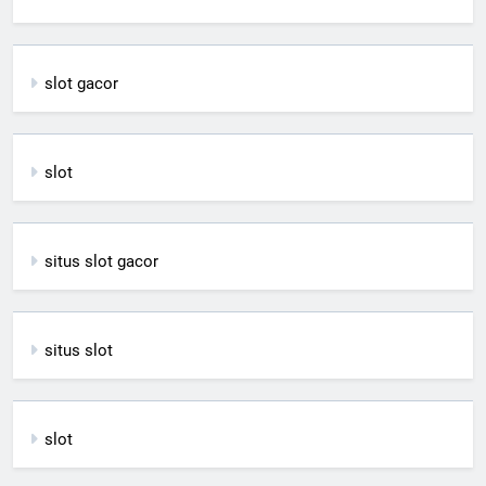
slot gacor
slot
situs slot gacor
situs slot
slot