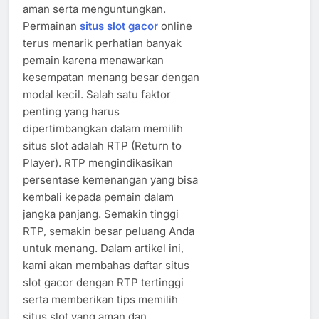
aman serta menguntungkan.
Permainan
situs slot gacor
online
terus menarik perhatian banyak
pemain karena menawarkan
kesempatan menang besar dengan
modal kecil. Salah satu faktor
penting yang harus
dipertimbangkan dalam memilih
situs slot adalah RTP (Return to
Player). RTP mengindikasikan
persentase kemenangan yang bisa
kembali kepada pemain dalam
jangka panjang. Semakin tinggi
RTP, semakin besar peluang Anda
untuk menang. Dalam artikel ini,
kami akan membahas daftar situs
slot gacor dengan RTP tertinggi
serta memberikan tips memilih
situs slot yang aman dan