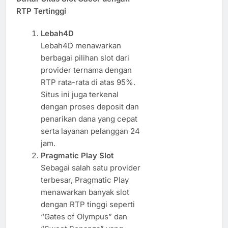
RTP Tertinggi
Lebah4D
Lebah4D menawarkan
berbagai pilihan slot dari
provider ternama dengan
RTP rata-rata di atas 95%.
Situs ini juga terkenal
dengan proses deposit dan
penarikan dana yang cepat
serta layanan pelanggan 24
jam.
Pragmatic Play Slot
Sebagai salah satu provider
terbesar, Pragmatic Play
menawarkan banyak slot
dengan RTP tinggi seperti
“Gates of Olympus” dan