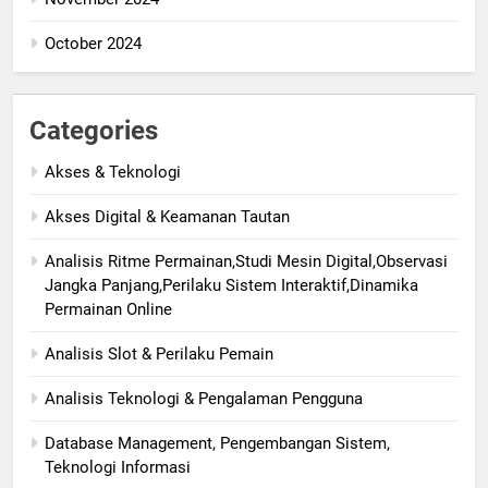
October 2024
Categories
Akses & Teknologi
Akses Digital & Keamanan Tautan
Analisis Ritme Permainan,Studi Mesin Digital,Observasi
Jangka Panjang,Perilaku Sistem Interaktif,Dinamika
Permainan Online
Analisis Slot & Perilaku Pemain
Analisis Teknologi & Pengalaman Pengguna
Database Management, Pengembangan Sistem,
Teknologi Informasi