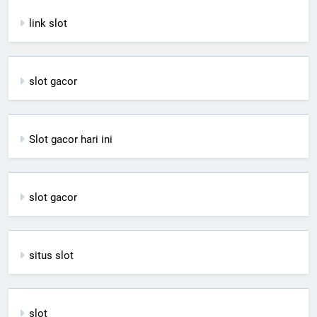
link slot
slot gacor
Slot gacor hari ini
slot gacor
situs slot
slot