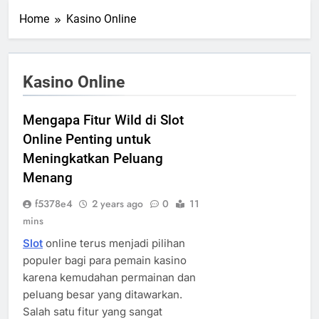
Home
Kasino Online
Kasino Online
Mengapa Fitur Wild di Slot
Online Penting untuk
Meningkatkan Peluang
Menang
f5378e4
2 years ago
0
11
mins
Slot
online terus menjadi pilihan
populer bagi para pemain kasino
karena kemudahan permainan dan
peluang besar yang ditawarkan.
Salah satu fitur yang sangat