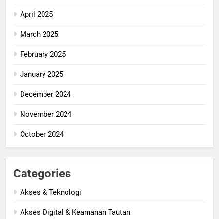
April 2025
March 2025
February 2025
January 2025
December 2024
November 2024
October 2024
Categories
Akses & Teknologi
Akses Digital & Keamanan Tautan