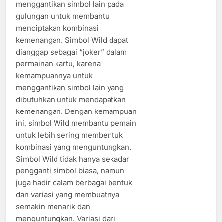
menggantikan simbol lain pada
gulungan untuk membantu
menciptakan kombinasi
kemenangan. Simbol Wild dapat
dianggap sebagai “joker” dalam
permainan kartu, karena
kemampuannya untuk
menggantikan simbol lain yang
dibutuhkan untuk mendapatkan
kemenangan. Dengan kemampuan
ini, simbol Wild membantu pemain
untuk lebih sering membentuk
kombinasi yang menguntungkan.
Simbol Wild tidak hanya sekadar
pengganti simbol biasa, namun
juga hadir dalam berbagai bentuk
dan variasi yang membuatnya
semakin menarik dan
menguntungkan. Variasi dari