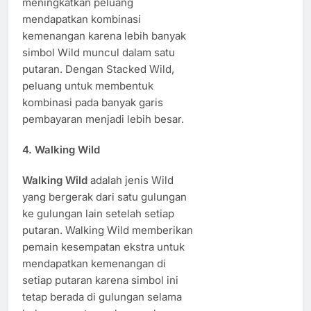
meningkatkan peluang
mendapatkan kombinasi
kemenangan karena lebih banyak
simbol Wild muncul dalam satu
putaran. Dengan Stacked Wild,
peluang untuk membentuk
kombinasi pada banyak garis
pembayaran menjadi lebih besar.
4.
Walking Wild
Walking Wild
adalah jenis Wild
yang bergerak dari satu gulungan
ke gulungan lain setelah setiap
putaran. Walking Wild memberikan
pemain kesempatan ekstra untuk
mendapatkan kemenangan di
setiap putaran karena simbol ini
tetap berada di gulungan selama