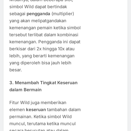
simbol Wild dapat bertindak
sebagai
pengganda
(multiplier)
yang akan melipatgandakan
kemenangan pemain ketika simbol
tersebut terlibat dalam kombinasi
kemenangan. Pengganda ini dapat
berkisar dari 2x hingga 10x atau
lebih, yang berarti kemenangan
yang diperoleh bisa jauh lebih
besar.
3.
Menambah Tingkat Keseruan
dalam Bermain
Fitur Wild juga memberikan
elemen
keseruan
tambahan dalam
permainan. Ketika simbol Wild
muncul, terutama ketika muncul
secara berurutan atau dalam