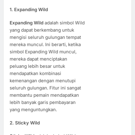
1.
Expanding Wild
Expanding Wild
adalah simbol Wild
yang dapat berkembang untuk
mengisi seluruh gulungan tempat
mereka muncul. Ini berarti, ketika
simbol Expanding Wild muncul,
mereka dapat menciptakan
peluang lebih besar untuk
mendapatkan kombinasi
kemenangan dengan menutupi
seluruh gulungan. Fitur ini sangat
membantu pemain mendapatkan
lebih banyak garis pembayaran
yang menguntungkan.
2.
Sticky Wild