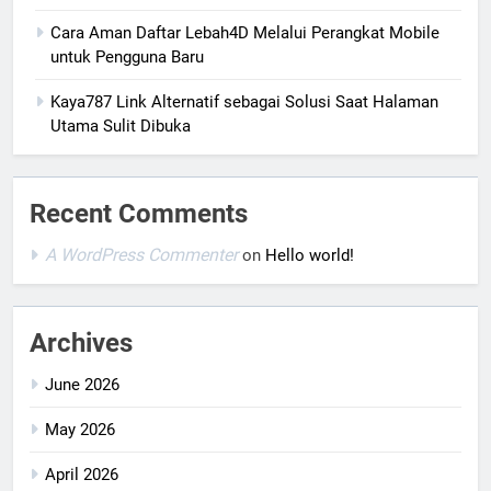
Cara Aman Daftar Lebah4D Melalui Perangkat Mobile
untuk Pengguna Baru
Kaya787 Link Alternatif sebagai Solusi Saat Halaman
Utama Sulit Dibuka
Recent Comments
A WordPress Commenter
on
Hello world!
Archives
June 2026
May 2026
April 2026