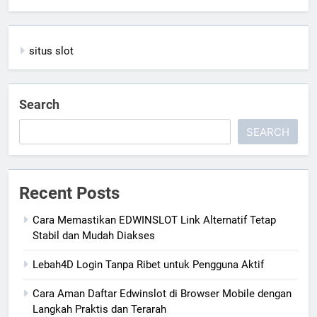
situs slot
Search
SEARCH
Recent Posts
Cara Memastikan EDWINSLOT Link Alternatif Tetap
Stabil dan Mudah Diakses
Lebah4D Login Tanpa Ribet untuk Pengguna Aktif
Cara Aman Daftar Edwinslot di Browser Mobile dengan
Langkah Praktis dan Terarah