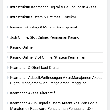
Infrastruktur Keamanan Digital & Perlindungan Akses
Infrastruktur Sistem & Optimasi Koneksi
Inovasi Teknologi & Mobile Development
Judi Online, Slot Online, Permainan Kasino
Kasino Online
Kasino Online, Slot Online, Strategi Permainan
Keamanan & Otentikasi Digital
Keamanan Adaptif,Perlindungan Akun,Manajemen Akses
Digital,Manajemen Sesi,Pengalaman Pengguna
Keamanan Akses Alternatif
Keamanan Akun Digital Sistem Autentikasi dan Login
Manajemen Password Pengalaman Pengguna (UX)