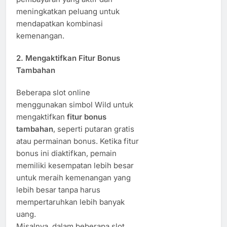
meningkatkan peluang untuk
mendapatkan kombinasi
kemenangan.
2.
Mengaktifkan Fitur Bonus
Tambahan
Beberapa slot online
menggunakan simbol Wild untuk
mengaktifkan
fitur bonus
tambahan
, seperti putaran gratis
atau permainan bonus. Ketika fitur
bonus ini diaktifkan, pemain
memiliki kesempatan lebih besar
untuk meraih kemenangan yang
lebih besar tanpa harus
mempertaruhkan lebih banyak
uang.
Misalnya, dalam beberapa slot,