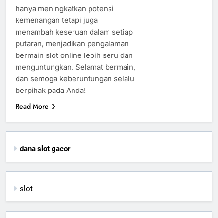
hanya meningkatkan potensi
kemenangan tetapi juga
menambah keseruan dalam setiap
putaran, menjadikan pengalaman
bermain slot online lebih seru dan
menguntungkan. Selamat bermain,
dan semoga keberuntungan selalu
berpihak pada Anda!
Read More
dana slot gacor
slot