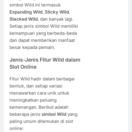
simbol Wild ini termasuk
Expanding Wild
,
Sticky Wild
,
Stacked Wild
, dan banyak lagi.
Setiap jenis simbol Wild memiliki
kemampuan yang berbeda-beda
dan dapat memberikan manfaat
besar kepada pemain.
Jenis-Jenis Fitur Wild dalam
Slot Online
Fitur Wild hadir dalam berbagai
bentuk, dan setiap variasi
menawarkan cara unik untuk
meningkatkan peluang
kemenangan. Berikut adalah
beberapa jenis
simbol Wild
yang
paling umum ditemukan di slot
online: