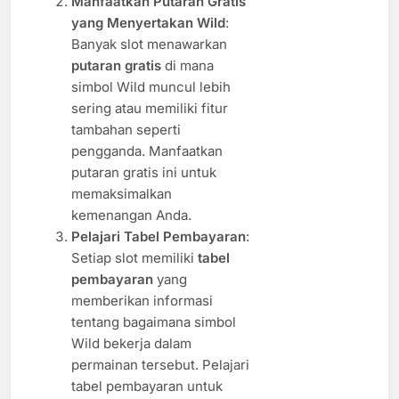
Manfaatkan Putaran Gratis
yang Menyertakan Wild
:
Banyak slot menawarkan
putaran gratis
di mana
simbol Wild muncul lebih
sering atau memiliki fitur
tambahan seperti
pengganda. Manfaatkan
putaran gratis ini untuk
memaksimalkan
kemenangan Anda.
Pelajari Tabel Pembayaran
:
Setiap slot memiliki
tabel
pembayaran
yang
memberikan informasi
tentang bagaimana simbol
Wild bekerja dalam
permainan tersebut. Pelajari
tabel pembayaran untuk