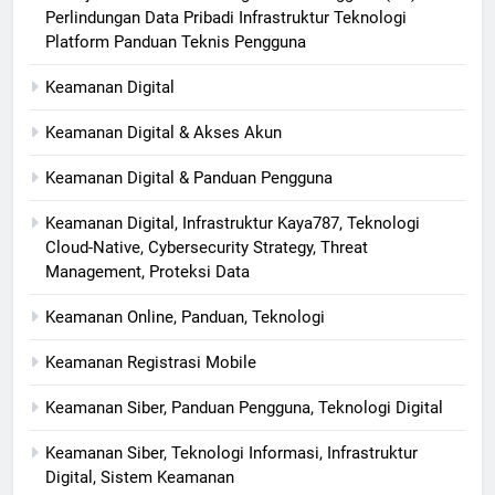
Perlindungan Data Pribadi Infrastruktur Teknologi
Platform Panduan Teknis Pengguna
Keamanan Digital
Keamanan Digital & Akses Akun
Keamanan Digital & Panduan Pengguna
Keamanan Digital, Infrastruktur Kaya787, Teknologi
Cloud-Native, Cybersecurity Strategy, Threat
Management, Proteksi Data
Keamanan Online, Panduan, Teknologi
Keamanan Registrasi Mobile
Keamanan Siber, Panduan Pengguna, Teknologi Digital
Keamanan Siber, Teknologi Informasi, Infrastruktur
Digital, Sistem Keamanan