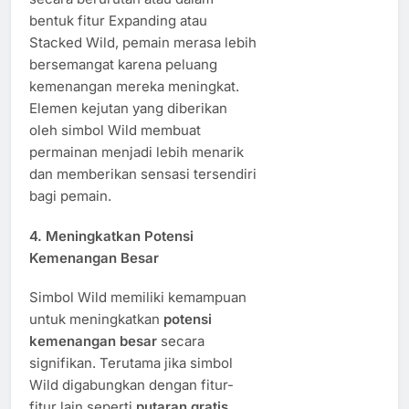
bentuk fitur Expanding atau
Stacked Wild, pemain merasa lebih
bersemangat karena peluang
kemenangan mereka meningkat.
Elemen kejutan yang diberikan
oleh simbol Wild membuat
permainan menjadi lebih menarik
dan memberikan sensasi tersendiri
bagi pemain.
4.
Meningkatkan Potensi
Kemenangan Besar
Simbol Wild memiliki kemampuan
untuk meningkatkan
potensi
kemenangan besar
secara
signifikan. Terutama jika simbol
Wild digabungkan dengan fitur-
fitur lain seperti
putaran gratis
,