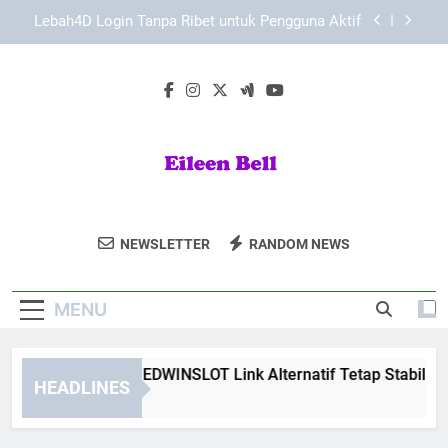
Skip
Cara Aman Daftar Edwinslot di Browser Mobile
to
dengan Langkah Praktis dan Terarah
content
Cara Aman Daftar Lebah4D Melalui Perangkat
Mobile untuk Pengguna Baru
Cara Memastikan EDWINSLOT Link Alternatif
Tetap Stabil dan Mudah Diakses
Lebah4D Login Tanpa Ribet untuk Pengguna Aktif
Cara Aman Daftar Edwinslot di Browser Mobile
dengan Langkah Praktis dan Terarah
Eileen Bell
Dapatkan Inspirasi Gaya Hidup Dan Konten
Cara Aman Daftar Lebah4D Melalui Perangkat
NEWSLETTER
RANDOM NEWS
Mobile untuk Pengguna Baru
Menarik Di Blog Eileen Bell.
MENU
ra Memastikan EDWINSLOT Link Alternatif Tetap Stabil dan 
HEADLINES
Month Ago