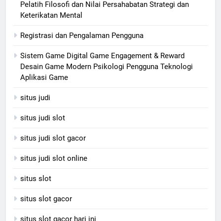
Pelatih Filosofi dan Nilai Persahabatan Strategi dan
Keterikatan Mental
Registrasi dan Pengalaman Pengguna
Sistem Game Digital Game Engagement & Reward
Desain Game Modern Psikologi Pengguna Teknologi
Aplikasi Game
situs judi
situs judi slot
situs judi slot gacor
situs judi slot online
situs slot
situs slot gacor
situs slot gacor hari ini