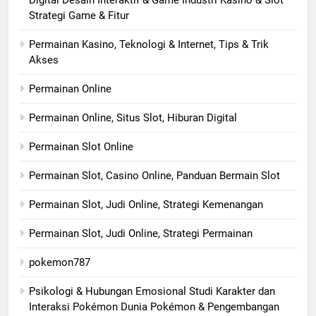
Strategi Game & Fitur
Permainan Kasino, Teknologi & Internet, Tips & Trik
Akses
Permainan Online
Permainan Online, Situs Slot, Hiburan Digital
Permainan Slot Online
Permainan Slot, Casino Online, Panduan Bermain Slot
Permainan Slot, Judi Online, Strategi Kemenangan
Permainan Slot, Judi Online, Strategi Permainan
pokemon787
Psikologi & Hubungan Emosional Studi Karakter dan
Interaksi Pokémon Dunia Pokémon & Pengembangan