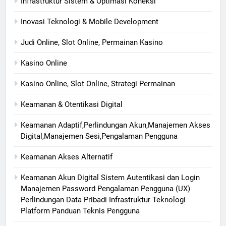
Infrastruktur Sistem & Optimasi Koneksi
Inovasi Teknologi & Mobile Development
Judi Online, Slot Online, Permainan Kasino
Kasino Online
Kasino Online, Slot Online, Strategi Permainan
Keamanan & Otentikasi Digital
Keamanan Adaptif,Perlindungan Akun,Manajemen Akses
Digital,Manajemen Sesi,Pengalaman Pengguna
Keamanan Akses Alternatif
Keamanan Akun Digital Sistem Autentikasi dan Login
Manajemen Password Pengalaman Pengguna (UX)
Perlindungan Data Pribadi Infrastruktur Teknologi
Platform Panduan Teknis Pengguna