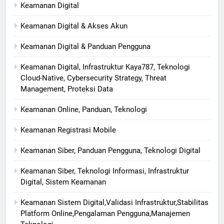
Keamanan Digital
Keamanan Digital & Akses Akun
Keamanan Digital & Panduan Pengguna
Keamanan Digital, Infrastruktur Kaya787, Teknologi
Cloud-Native, Cybersecurity Strategy, Threat
Management, Proteksi Data
Keamanan Online, Panduan, Teknologi
Keamanan Registrasi Mobile
Keamanan Siber, Panduan Pengguna, Teknologi Digital
Keamanan Siber, Teknologi Informasi, Infrastruktur
Digital, Sistem Keamanan
Keamanan Sistem Digital,Validasi Infrastruktur,Stabilitas
Platform Online,Pengalaman Pengguna,Manajemen