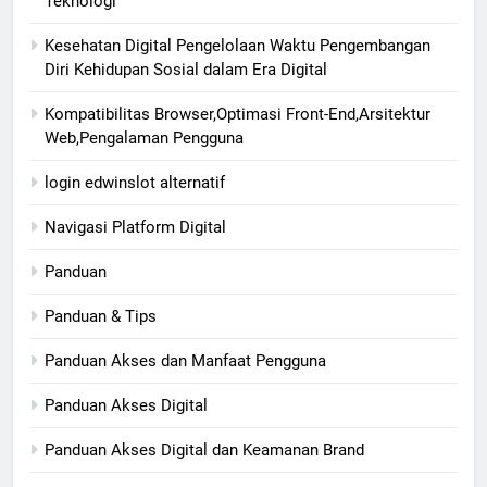
Teknologi
Kesehatan Digital Pengelolaan Waktu Pengembangan
Diri Kehidupan Sosial dalam Era Digital
Kompatibilitas Browser,Optimasi Front-End,Arsitektur
Web,Pengalaman Pengguna
login edwinslot alternatif
Navigasi Platform Digital
Panduan
Panduan & Tips
Panduan Akses dan Manfaat Pengguna
Panduan Akses Digital
Panduan Akses Digital dan Keamanan Brand