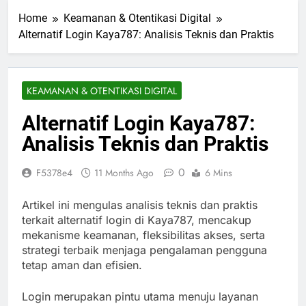
Home
Keamanan & Otentikasi Digital
Alternatif Login Kaya787: Analisis Teknis dan Praktis
KEAMANAN & OTENTIKASI DIGITAL
Alternatif Login Kaya787:
Analisis Teknis dan Praktis
0
F5378e4
11 Months Ago
6 Mins
Artikel ini mengulas analisis teknis dan praktis
terkait alternatif login di Kaya787, mencakup
mekanisme keamanan, fleksibilitas akses, serta
strategi terbaik menjaga pengalaman pengguna
tetap aman dan efisien.
Login merupakan pintu utama menuju layanan