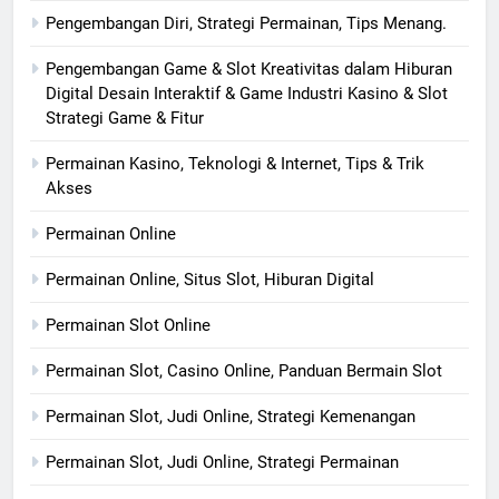
Pengembangan Diri, Strategi Permainan, Tips Menang.
Pengembangan Game & Slot Kreativitas dalam Hiburan
Digital Desain Interaktif & Game Industri Kasino & Slot
Strategi Game & Fitur
Permainan Kasino, Teknologi & Internet, Tips & Trik
Akses
Permainan Online
Permainan Online, Situs Slot, Hiburan Digital
Permainan Slot Online
Permainan Slot, Casino Online, Panduan Bermain Slot
Permainan Slot, Judi Online, Strategi Kemenangan
Permainan Slot, Judi Online, Strategi Permainan