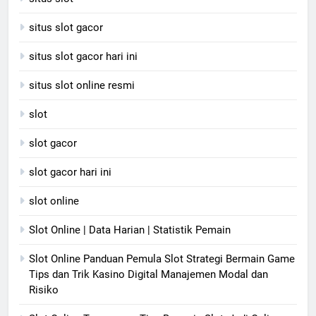
situs slot gacor
situs slot gacor hari ini
situs slot online resmi
slot
slot gacor
slot gacor hari ini
slot online
Slot Online | Data Harian | Statistik Pemain
Slot Online Panduan Pemula Slot Strategi Bermain Game
Tips dan Trik Kasino Digital Manajemen Modal dan
Risiko