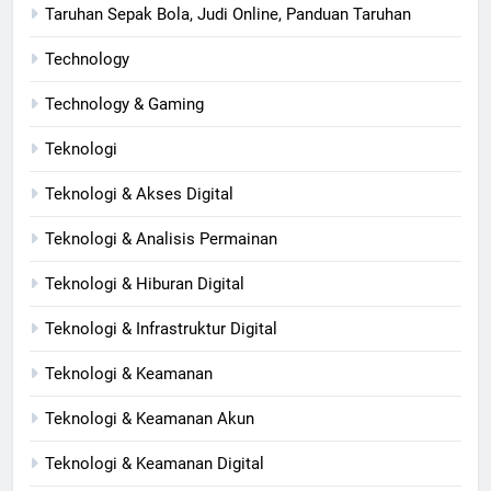
Taruhan Sepak Bola, Judi Online, Panduan Taruhan
Technology
Technology & Gaming
Teknologi
Teknologi & Akses Digital
Teknologi & Analisis Permainan
Teknologi & Hiburan Digital
Teknologi & Infrastruktur Digital
Teknologi & Keamanan
Teknologi & Keamanan Akun
Teknologi & Keamanan Digital