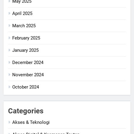
May 2025
April 2025
March 2025
February 2025
January 2025
December 2024
November 2024
October 2024
Categories
Akses & Teknologi