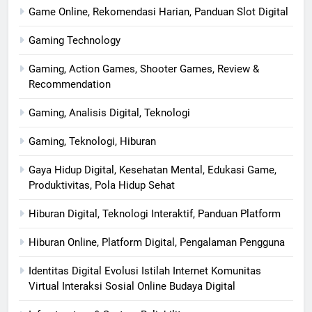
Game Online, Rekomendasi Harian, Panduan Slot Digital
Gaming Technology
Gaming, Action Games, Shooter Games, Review &
Recommendation
Gaming, Analisis Digital, Teknologi
Gaming, Teknologi, Hiburan
Gaya Hidup Digital, Kesehatan Mental, Edukasi Game,
Produktivitas, Pola Hidup Sehat
Hiburan Digital, Teknologi Interaktif, Panduan Platform
Hiburan Online, Platform Digital, Pengalaman Pengguna
Identitas Digital Evolusi Istilah Internet Komunitas
Virtual Interaksi Sosial Online Budaya Digital