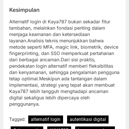
Kesimpulan
Alternatif login di Kaya787 bukan sekadar fitur
tambahan, melainkan fondasi penting dalam
menjaga keamanan dan ketersediaan
layanan.Analisis teknis menunjukkan bahwa
metode seperti MFA, magic link, biometrik, device
fingerprinting, dan SSO memperkuat pertahanan
dari berbagai ancaman.Dari sisi praktis,
pendekatan login alternatif memberi fleksibilitas
dan kenyamanan, sehingga pengalaman pengguna
tetap optimal.Meskipun ada tantangan dalam
implementasi, strategi yang tepat akan membuat
Kaya787 lebih tangguh menghadapi ancaman
digital sekaligus lebih dipercaya oleh
penggunanya.
Tagged:
alternatif login
autentikasi digital