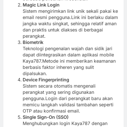
Magic Link Login
Sistem mengirimkan link unik sekali pakai ke
email resmi pengguna.Link ini berlaku dalam
jangka waktu singkat, sehingga relatif aman
dan praktis untuk diakses di berbagai
perangkat.
Biometrik
Teknologi pengenalan wajah dan sidik jari
dapat diintegrasikan dalam aplikasi mobile
Kaya787.Metode ini memberikan keamanan
berbasis faktor inheren yang sulit
dipalsukan.
Device Fingerprinting
Sistem secara otomatis mengenali
perangkat yang sering digunakan
pengguna.Login dari perangkat baru akan
memicu langkah validasi tambahan seperti
OTP atau konfirmasi email.
Single Sign-On (SSO)
Menghubungkan login Kaya787 dengan