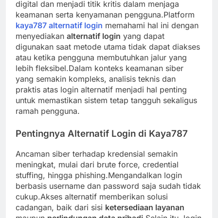
digital dan menjadi titik kritis dalam menjaga
keamanan serta kenyamanan pengguna.Platform
kaya787 alternatif login
memahami hal ini dengan
menyediakan
alternatif login
yang dapat
digunakan saat metode utama tidak dapat diakses
atau ketika pengguna membutuhkan jalur yang
lebih fleksibel.Dalam konteks keamanan siber
yang semakin kompleks, analisis teknis dan
praktis atas login alternatif menjadi hal penting
untuk memastikan sistem tetap tangguh sekaligus
ramah pengguna.
Pentingnya Alternatif Login di Kaya787
Ancaman siber terhadap kredensial semakin
meningkat, mulai dari brute force, credential
stuffing, hingga phishing.Mengandalkan login
berbasis username dan password saja sudah tidak
cukup.Akses alternatif memberikan solusi
cadangan, baik dari sisi
ketersediaan layanan
maupun
perlindungan data pribadi
.Selain itu, login