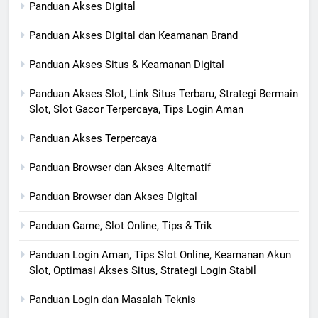
Panduan Akses Digital
Panduan Akses Digital dan Keamanan Brand
Panduan Akses Situs & Keamanan Digital
Panduan Akses Slot, Link Situs Terbaru, Strategi Bermain
Slot, Slot Gacor Terpercaya, Tips Login Aman
Panduan Akses Terpercaya
Panduan Browser dan Akses Alternatif
Panduan Browser dan Akses Digital
Panduan Game, Slot Online, Tips & Trik
Panduan Login Aman, Tips Slot Online, Keamanan Akun
Slot, Optimasi Akses Situs, Strategi Login Stabil
Panduan Login dan Masalah Teknis