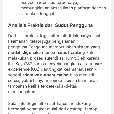
penyedia identitas terpercaya,
memungkinkan akses lintas platform dengan
satu akun tunggal.
Analisis Praktis dari Sudut Pengguna
Dari sisi praktis, login alternatif tidak hanya soal
keamanan, tetapi juga pengalaman
pengguna.Pengguna membutuhkan sistem yang
mudah digunakan
tanpa harus berulang kali
melakukan proses autentikasi rumit.Oleh karena
itu, Kaya787 harus menyeimbangkan antara
user
experience (UX)
dan tingkat keamanan.Teknik
seperti
adaptive authentication
bisa menjadi
solusi, yakni hanya meminta lapisan keamanan
tambahan ketika terdeteksi aktivitas
mencurigakan.
Selain itu, login alternatif harus mendukung
berbagai perangkat mulai dari desktop, laptop,