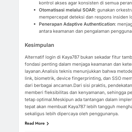
kontrol akses agar konsisten di semua peran
Otomatisasi melalui SOAR
: gunakan orkest
mempercepat deteksi dan respons insiden l
Penerapan Adaptive Authentication
: menja
antara keamanan dan pengalaman pengguna
Kesimpulan
Alternatif login di Kaya787 bukan sekadar fitur ta
fondasi penting dalam menjaga keamanan dan kete
layanan.Analisis teknis menunjukkan bahwa metode
link, biometrik, device fingerprinting, dan SSO m
dari berbagai ancaman.Dari sisi praktis, pendekatan 
memberi fleksibilitas dan kenyamanan, sehingga 
tetap optimal.Meskipun ada tantangan dalam implem
tepat akan membuat Kaya787 lebih tangguh mengha
sekaligus lebih dipercaya oleh penggunanya.
Read More