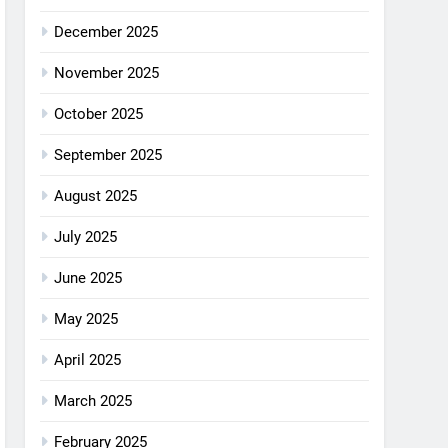
December 2025
November 2025
October 2025
September 2025
August 2025
July 2025
June 2025
May 2025
April 2025
March 2025
February 2025