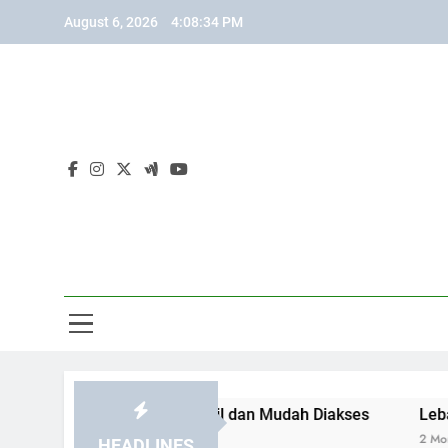
Skip
August 6, 2026
4:08:35 PM
to
content
Eil
Dapatkan I
natif Tetap Stabil dan Mudah Diakses
Lebah4D Login T
2 Months Ago
HEADLINES