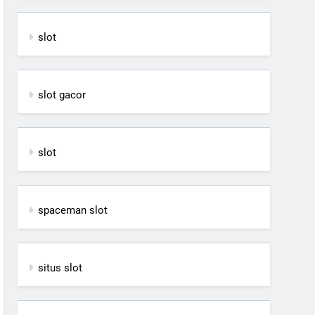
slot
slot gacor
slot
spaceman slot
situs slot