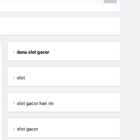
dana slot gacor
slot
slot gacor hari ini
slot gacor