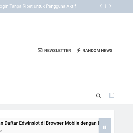
gin Tanpa Ribet untuk Pengguna Aktif
le dengan Langkah Praktis dan Terarah
Perangkat Mobile untuk Pengguna Baru
natif Tetap Stabil dan Mudah Diakses
NEWSLETTER
RANDOM NEWS
gin Tanpa Ribet untuk Pengguna Aktif
le dengan Langkah Praktis dan Terarah
Perangkat Mobile untuk Pengguna Baru
inslot di Browser Mobile dengan Langkah Praktis dan Terarah