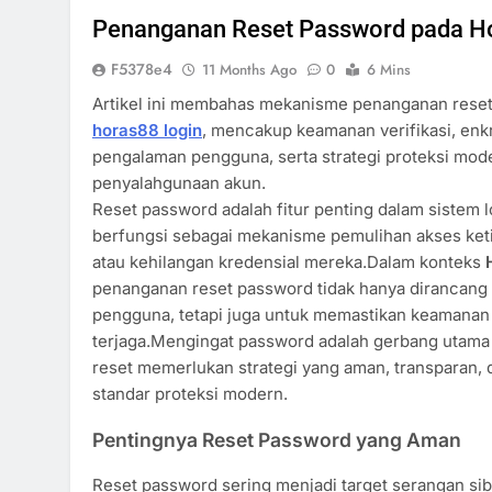
Penanganan Reset Password pada H
F5378e4
11 Months Ago
0
6 Mins
Artikel ini membahas mekanisme penanganan rese
horas88 login
, mencakup keamanan verifikasi, enkr
pengalaman pengguna, serta strategi proteksi mo
penyalahgunaan akun.
Reset password adalah fitur penting dalam sistem lo
berfungsi sebagai mekanisme pemulihan akses ket
atau kehilangan kredensial mereka.Dalam konteks
penanganan reset password tidak hanya dirancan
pengguna, tetapi juga untuk memastikan keamanan d
terjaga.Mengingat password adalah gerbang utama
reset memerlukan strategi yang aman, transparan,
standar proteksi modern.
Pentingnya Reset Password yang Aman
Reset password sering menjadi target serangan sib