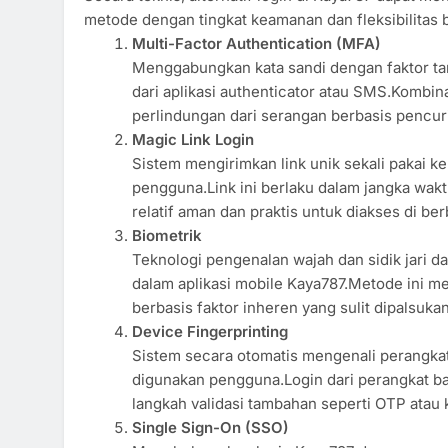
metode dengan tingkat keamanan dan fleksibilitas 
Multi-Factor Authentication (MFA)
Menggabungkan kata sandi dengan faktor ta
dari aplikasi authenticator atau SMS.Kombin
perlindungan dari serangan berbasis pencuri
Magic Link Login
Sistem mengirimkan link unik sekali pakai ke
pengguna.Link ini berlaku dalam jangka wakt
relatif aman dan praktis untuk diakses di be
Biometrik
Teknologi pengenalan wajah dan sidik jari da
dalam aplikasi mobile Kaya787.Metode ini 
berbasis faktor inheren yang sulit dipalsukan
Device Fingerprinting
Sistem secara otomatis mengenali perangkat
digunakan pengguna.Login dari perangkat b
langkah validasi tambahan seperti OTP atau 
Single Sign-On (SSO)