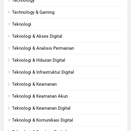
Technology
Technology & Gaming
Teknologi
Teknologi & Akses Digital
Teknologi & Analisis Permainan
Teknologi & Hiburan Digital
Teknologi & Infrastruktur Digital
Teknologi & Keamanan
Teknologi & Keamanan Akun
Teknologi & Keamanan Digital
Teknologi & Komunikasi Digital