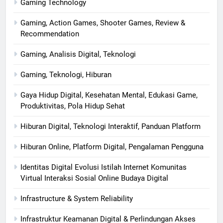
Gaming Technology
Gaming, Action Games, Shooter Games, Review &
Recommendation
Gaming, Analisis Digital, Teknologi
Gaming, Teknologi, Hiburan
Gaya Hidup Digital, Kesehatan Mental, Edukasi Game,
Produktivitas, Pola Hidup Sehat
Hiburan Digital, Teknologi Interaktif, Panduan Platform
Hiburan Online, Platform Digital, Pengalaman Pengguna
Identitas Digital Evolusi Istilah Internet Komunitas
Virtual Interaksi Sosial Online Budaya Digital
Infrastructure & System Reliability
Infrastruktur Keamanan Digital & Perlindungan Akses