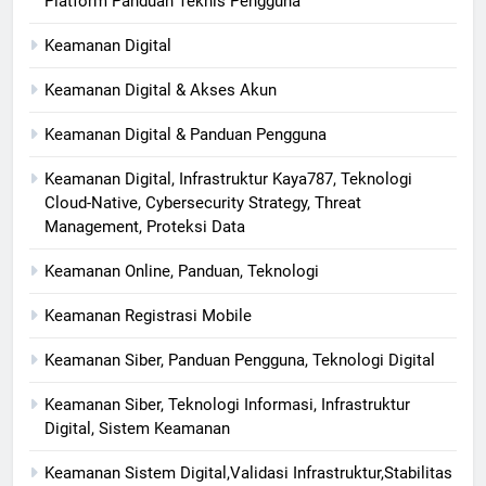
Platform Panduan Teknis Pengguna
Keamanan Digital
Keamanan Digital & Akses Akun
Keamanan Digital & Panduan Pengguna
Keamanan Digital, Infrastruktur Kaya787, Teknologi
Cloud-Native, Cybersecurity Strategy, Threat
Management, Proteksi Data
Keamanan Online, Panduan, Teknologi
Keamanan Registrasi Mobile
Keamanan Siber, Panduan Pengguna, Teknologi Digital
Keamanan Siber, Teknologi Informasi, Infrastruktur
Digital, Sistem Keamanan
Keamanan Sistem Digital,Validasi Infrastruktur,Stabilitas