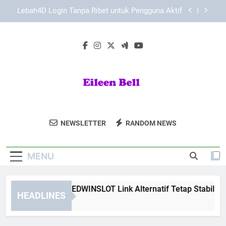
Skip
Cara Aman Daftar Edwinslot di Browser Mobile
to
dengan Langkah Praktis dan Terarah
content
Cara Aman Daftar Lebah4D Melalui Perangkat
Mobile untuk Pengguna Baru
Cara Memastikan EDWINSLOT Link Alternatif
Tetap Stabil dan Mudah Diakses
Lebah4D Login Tanpa Ribet untuk Pengguna Aktif
Cara Aman Daftar Edwinslot di Browser Mobile
dengan Langkah Praktis dan Terarah
Eileen Bell
Dapatkan Inspirasi Gaya Hidup Dan Konten
Cara Aman Daftar Lebah4D Melalui Perangkat
NEWSLETTER
RANDOM NEWS
Mobile untuk Pengguna Baru
Menarik Di Blog Eileen Bell.
MENU
ara Memastikan EDWINSLOT Link Alternatif Tetap Stabil dan 
HEADLINES
 Month Ago