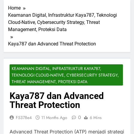
Home
Keamanan Digital, Infrastruktur Kaya787, Teknologi
Cloud-Native, Cybersecurity Strategy, Threat
Management, Proteksi Data
Kaya787 dan Advanced Threat Protection
KEAMANAN DIGITAL, INFRASTRUKTUR KAYA787,
TEKNOLOGI CLOUD-NATIVE, CYBERSECURITY STRATEGY,
THREAT MANAGEMENT, PROTEKSI DATA
Kaya787 dan Advanced
Threat Protection
0
F5378e4
11 Months Ago
6 Mins
Advanced Threat Protection (ATP) menjadi strategi