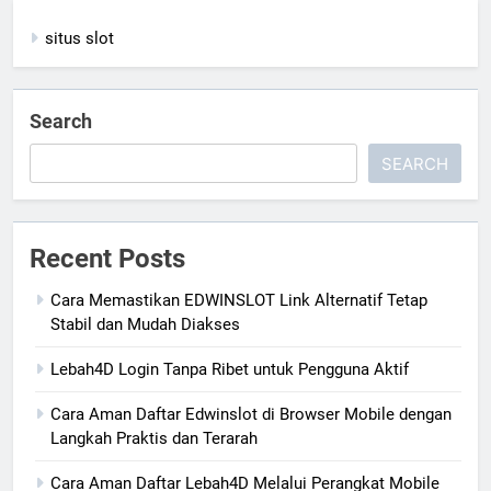
situs slot
Search
SEARCH
Recent Posts
Cara Memastikan EDWINSLOT Link Alternatif Tetap
Stabil dan Mudah Diakses
Lebah4D Login Tanpa Ribet untuk Pengguna Aktif
Cara Aman Daftar Edwinslot di Browser Mobile dengan
Langkah Praktis dan Terarah
Cara Aman Daftar Lebah4D Melalui Perangkat Mobile