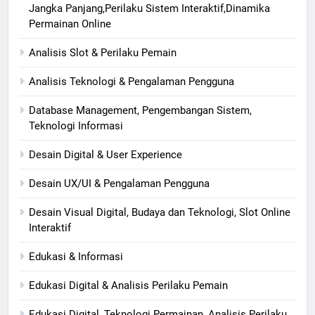
Jangka Panjang,Perilaku Sistem Interaktif,Dinamika
Permainan Online
Analisis Slot & Perilaku Pemain
Analisis Teknologi & Pengalaman Pengguna
Database Management, Pengembangan Sistem,
Teknologi Informasi
Desain Digital & User Experience
Desain UX/UI & Pengalaman Pengguna
Desain Visual Digital, Budaya dan Teknologi, Slot Online
Interaktif
Edukasi & Informasi
Edukasi Digital & Analisis Perilaku Pemain
Edukasi Digital, Teknologi Permainan, Analisis Perilaku