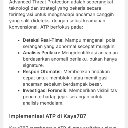
Advanced Threat Protection adalah seperangkat
teknologi dan strategi yang bekerja secara
terintegrasi untuk menghadapi ancaman canggih
yang sulit dideteksi dengan solusi keamanan
konvensional. ATP berfokus pada:
Deteksi Real-Time
: Mampu mengenali pola
serangan yang abnormal secepat mungkin.
Analisis Perilaku
: Mengidentifikasi ancaman
berdasarkan anomali perilaku, bukan hanya
signature.
Respon Otomatis
: Memberikan tindakan
cepat untuk memblokir atau memitigasi
ancaman sebelum berdampak besar.
Investigasi Forensik
: Memberikan visibilitas
penuh terhadap jejak serangan untuk
analisis mendalam.
Implementasi ATP di Kaya787
Kaya787 membangun ATP di atas arsitektur cloud-