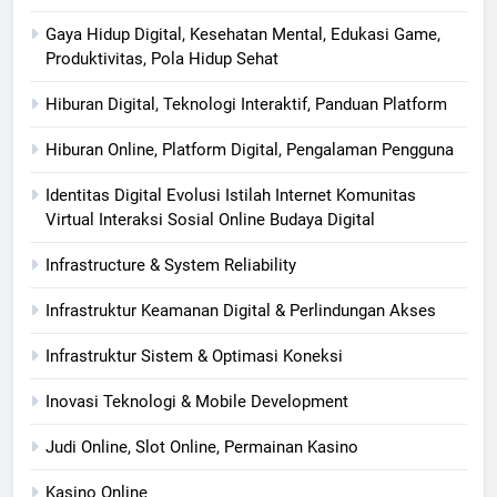
Gaya Hidup Digital, Kesehatan Mental, Edukasi Game,
Produktivitas, Pola Hidup Sehat
Hiburan Digital, Teknologi Interaktif, Panduan Platform
Hiburan Online, Platform Digital, Pengalaman Pengguna
Identitas Digital Evolusi Istilah Internet Komunitas
Virtual Interaksi Sosial Online Budaya Digital
Infrastructure & System Reliability
Infrastruktur Keamanan Digital & Perlindungan Akses
Infrastruktur Sistem & Optimasi Koneksi
Inovasi Teknologi & Mobile Development
Judi Online, Slot Online, Permainan Kasino
Kasino Online