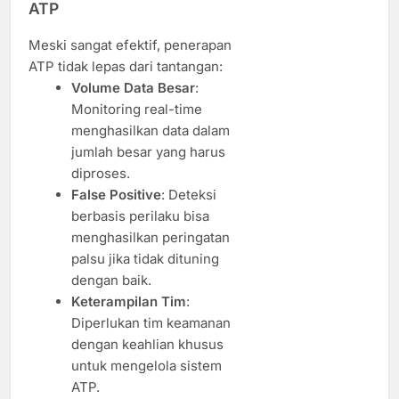
ATP
Meski sangat efektif, penerapan
ATP tidak lepas dari tantangan:
Volume Data Besar
:
Monitoring real-time
menghasilkan data dalam
jumlah besar yang harus
diproses.
False Positive
: Deteksi
berbasis perilaku bisa
menghasilkan peringatan
palsu jika tidak dituning
dengan baik.
Keterampilan Tim
:
Diperlukan tim keamanan
dengan keahlian khusus
untuk mengelola sistem
ATP.