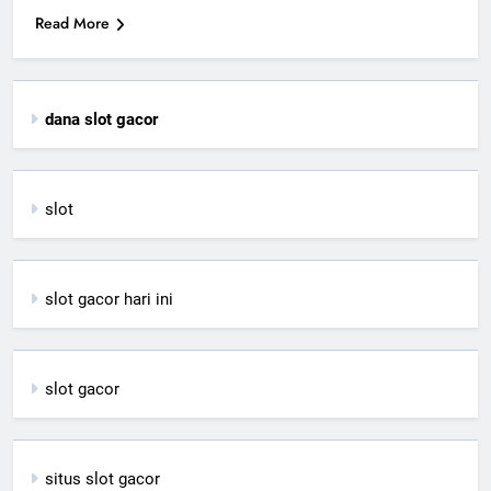
Read More
dana slot gacor
slot
slot gacor hari ini
slot gacor
situs slot gacor