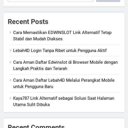
Recent Posts
Cara Memastikan EDWINSLOT Link Alternatif Tetap
Stabil dan Mudah Diakses
Lebah4D Login Tanpa Ribet untuk Pengguna Aktif
Cara Aman Daftar Edwinslot di Browser Mobile dengan
Langkah Praktis dan Terarah
Cara Aman Daftar Lebah4D Melalui Perangkat Mobile
untuk Pengguna Baru
Kaya787 Link Alternatif sebagai Solusi Saat Halaman
Utama Sulit Dibuka
Recent Comments