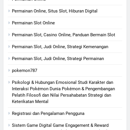
Permainan Online, Situs Slot, Hiburan Digital
Permainan Slot Online
Permainan Slot, Casino Online, Panduan Bermain Slot
Permainan Slot, Judi Online, Strategi Kemenangan
Permainan Slot, Judi Online, Strategi Permainan
pokemon787
Psikologi & Hubungan Emosional Studi Karakter dan
Interaksi Pokémon Dunia Pokémon & Pengembangan
Pelatih Filosofi dan Nilai Persahabatan Strategi dan
Keterikatan Mental
Registrasi dan Pengalaman Pengguna
Sistem Game Digital Game Engagement & Reward