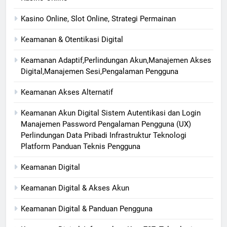
Kasino Online, Slot Online, Strategi Permainan
Keamanan & Otentikasi Digital
Keamanan Adaptif,Perlindungan Akun,Manajemen Akses
Digital,Manajemen Sesi,Pengalaman Pengguna
Keamanan Akses Alternatif
Keamanan Akun Digital Sistem Autentikasi dan Login
Manajemen Password Pengalaman Pengguna (UX)
Perlindungan Data Pribadi Infrastruktur Teknologi
Platform Panduan Teknis Pengguna
Keamanan Digital
Keamanan Digital & Akses Akun
Keamanan Digital & Panduan Pengguna