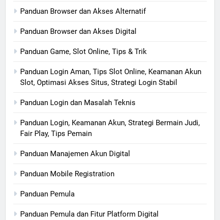
Panduan Browser dan Akses Alternatif
Panduan Browser dan Akses Digital
Panduan Game, Slot Online, Tips & Trik
Panduan Login Aman, Tips Slot Online, Keamanan Akun
Slot, Optimasi Akses Situs, Strategi Login Stabil
Panduan Login dan Masalah Teknis
Panduan Login, Keamanan Akun, Strategi Bermain Judi,
Fair Play, Tips Pemain
Panduan Manajemen Akun Digital
Panduan Mobile Registration
Panduan Pemula
Panduan Pemula dan Fitur Platform Digital