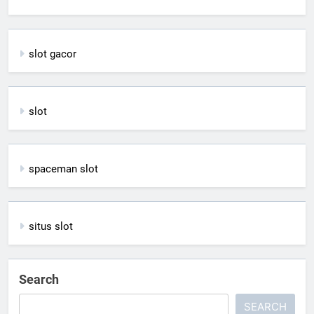
slot gacor
slot
spaceman slot
situs slot
Search
SEARCH