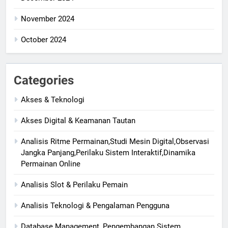
November 2024
October 2024
Categories
Akses & Teknologi
Akses Digital & Keamanan Tautan
Analisis Ritme Permainan,Studi Mesin Digital,Observasi
Jangka Panjang,Perilaku Sistem Interaktif,Dinamika
Permainan Online
Analisis Slot & Perilaku Pemain
Analisis Teknologi & Pengalaman Pengguna
Database Management, Pengembangan Sistem,