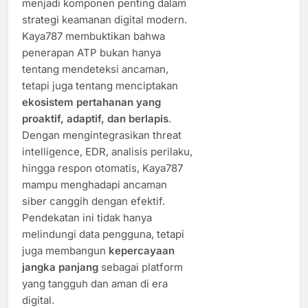
menjadi komponen penting dalam
strategi keamanan digital modern.
Kaya787 membuktikan bahwa
penerapan ATP bukan hanya
tentang mendeteksi ancaman,
tetapi juga tentang menciptakan
ekosistem pertahanan yang
proaktif, adaptif, dan berlapis
.
Dengan mengintegrasikan threat
intelligence, EDR, analisis perilaku,
hingga respon otomatis, Kaya787
mampu menghadapi ancaman
siber canggih dengan efektif.
Pendekatan ini tidak hanya
melindungi data pengguna, tetapi
juga membangun
kepercayaan
jangka panjang
sebagai platform
yang tangguh dan aman di era
digital.