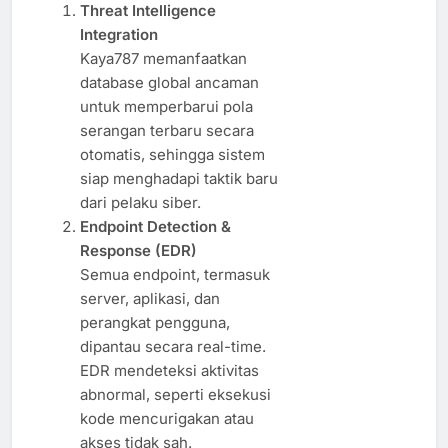
Threat Intelligence
Integration
Kaya787 memanfaatkan
database global ancaman
untuk memperbarui pola
serangan terbaru secara
otomatis, sehingga sistem
siap menghadapi taktik baru
dari pelaku siber.
Endpoint Detection &
Response (EDR)
Semua endpoint, termasuk
server, aplikasi, dan
perangkat pengguna,
dipantau secara real-time.
EDR mendeteksi aktivitas
abnormal, seperti eksekusi
kode mencurigakan atau
akses tidak sah.