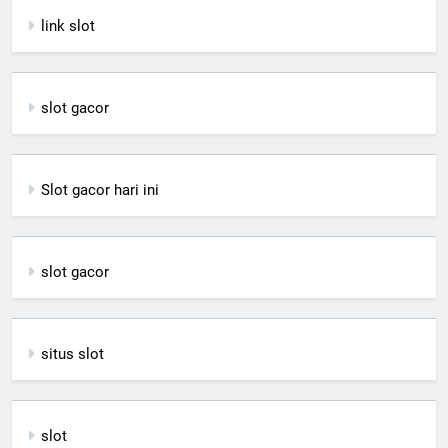
link slot
slot gacor
Slot gacor hari ini
slot gacor
situs slot
slot