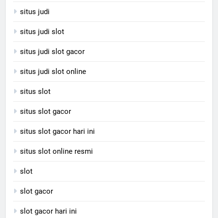
situs judi
situs judi slot
situs judi slot gacor
situs judi slot online
situs slot
situs slot gacor
situs slot gacor hari ini
situs slot online resmi
slot
slot gacor
slot gacor hari ini