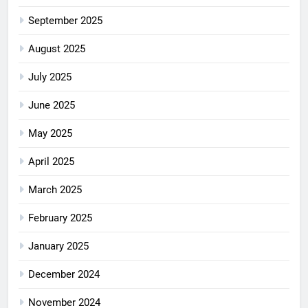
September 2025
August 2025
July 2025
June 2025
May 2025
April 2025
March 2025
February 2025
January 2025
December 2024
November 2024