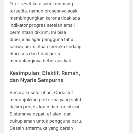
Fitur reset kata sandi memang
tersedia, namun prosesnya agak
membingungkan karena tidak ada
indikator progres setelah email
permintaan dikirim. Ini bisa
diperjelas agar pengguna tahu
bahwa permintaan mereka sedang
diproses dan tidak perlu
mengulanginya beberapa kali.
Kesimpulan: Efektif, Ramah,
dan Nyaris Sempurna
Secara keseluruhan, Corlaslot
menunjukkan performa yang solid
dalam proses login dan registrasi.
Sistemnya cepat, efisien, dan
cukup aman untuk pengguna baru.
Desain antarmuka yang bersih