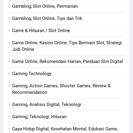
Gambling, Slot Online, Permainan
Gambling, Slot Online, Tips dan Trik
Game & Hiburan / Slot Online
Game Online, Kasino Online, Tips Bermain Slot, Strategi
Judi Online
Game Online, Rekomendasi Harian, Panduan Slot Digital
Gaming Technology
Gaming, Action Games, Shooter Games, Review &
Recommendation
Gaming, Analisis Digital, Teknologi
Gaming, Teknologi, Hiburan
Gaya Hidup Digital, Kesehatan Mental, Edukasi Game,