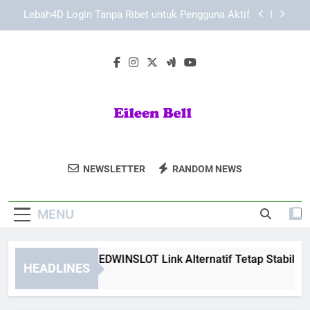
Skip
Cara Aman Daftar Edwinslot di Browser Mobile
to
dengan Langkah Praktis dan Terarah
content
Cara Aman Daftar Lebah4D Melalui Perangkat
Mobile untuk Pengguna Baru
Cara Memastikan EDWINSLOT Link Alternatif
Tetap Stabil dan Mudah Diakses
Lebah4D Login Tanpa Ribet untuk Pengguna Aktif
Cara Aman Daftar Edwinslot di Browser Mobile
dengan Langkah Praktis dan Terarah
Eileen Bell
Dapatkan Inspirasi Gaya Hidup Dan Konten
Cara Aman Daftar Lebah4D Melalui Perangkat
NEWSLETTER
RANDOM NEWS
Mobile untuk Pengguna Baru
Menarik Di Blog Eileen Bell.
MENU
ra Memastikan EDWINSLOT Link Alternatif Tetap Stabil dan 
HEADLINES
Month Ago