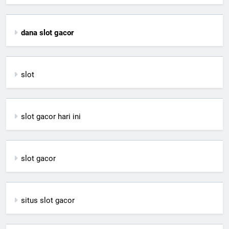
dana slot gacor
slot
slot gacor hari ini
slot gacor
situs slot gacor