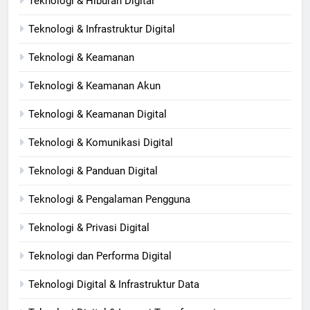
Teknologi & Hiburan Digital
Teknologi & Infrastruktur Digital
Teknologi & Keamanan
Teknologi & Keamanan Akun
Teknologi & Keamanan Digital
Teknologi & Komunikasi Digital
Teknologi & Panduan Digital
Teknologi & Pengalaman Pengguna
Teknologi & Privasi Digital
Teknologi dan Performa Digital
Teknologi Digital & Infrastruktur Data