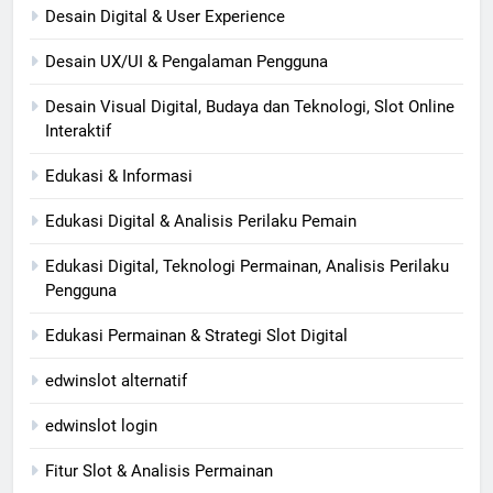
Desain Digital & User Experience
Desain UX/UI & Pengalaman Pengguna
Desain Visual Digital, Budaya dan Teknologi, Slot Online
Interaktif
Edukasi & Informasi
Edukasi Digital & Analisis Perilaku Pemain
Edukasi Digital, Teknologi Permainan, Analisis Perilaku
Pengguna
Edukasi Permainan & Strategi Slot Digital
edwinslot alternatif
edwinslot login
Fitur Slot & Analisis Permainan