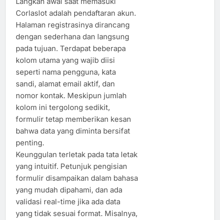
Langkah awal saat memasuki
Corlaslot adalah pendaftaran akun.
Halaman registrasinya dirancang
dengan sederhana dan langsung
pada tujuan. Terdapat beberapa
kolom utama yang wajib diisi
seperti nama pengguna, kata
sandi, alamat email aktif, dan
nomor kontak. Meskipun jumlah
kolom ini tergolong sedikit,
formulir tetap memberikan kesan
bahwa data yang diminta bersifat
penting.
Keunggulan terletak pada tata letak
yang intuitif. Petunjuk pengisian
formulir disampaikan dalam bahasa
yang mudah dipahami, dan ada
validasi real-time jika ada data
yang tidak sesuai format. Misalnya,