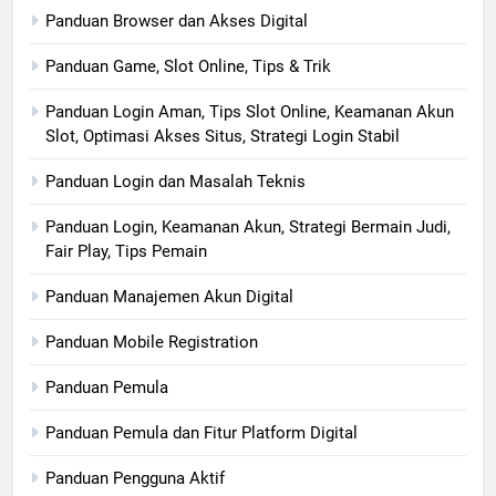
Panduan Browser dan Akses Digital
Panduan Game, Slot Online, Tips & Trik
Panduan Login Aman, Tips Slot Online, Keamanan Akun
Slot, Optimasi Akses Situs, Strategi Login Stabil
Panduan Login dan Masalah Teknis
Panduan Login, Keamanan Akun, Strategi Bermain Judi,
Fair Play, Tips Pemain
Panduan Manajemen Akun Digital
Panduan Mobile Registration
Panduan Pemula
Panduan Pemula dan Fitur Platform Digital
Panduan Pengguna Aktif