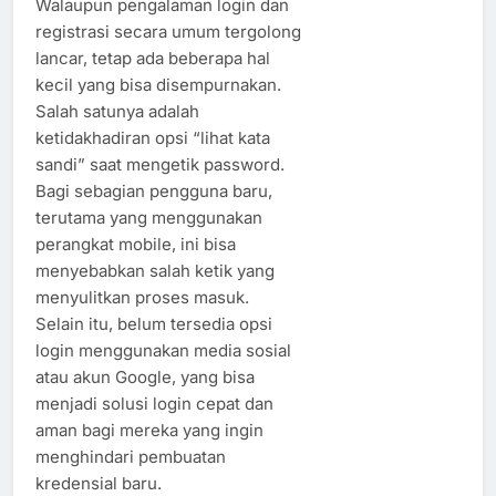
Walaupun pengalaman login dan
registrasi secara umum tergolong
lancar, tetap ada beberapa hal
kecil yang bisa disempurnakan.
Salah satunya adalah
ketidakhadiran opsi “lihat kata
sandi” saat mengetik password.
Bagi sebagian pengguna baru,
terutama yang menggunakan
perangkat mobile, ini bisa
menyebabkan salah ketik yang
menyulitkan proses masuk.
Selain itu, belum tersedia opsi
login menggunakan media sosial
atau akun Google, yang bisa
menjadi solusi login cepat dan
aman bagi mereka yang ingin
menghindari pembuatan
kredensial baru.