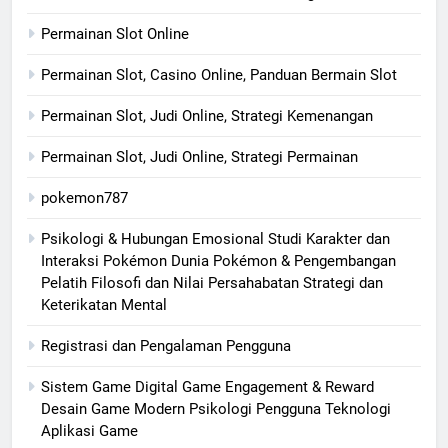
Permainan Slot Online
Permainan Slot, Casino Online, Panduan Bermain Slot
Permainan Slot, Judi Online, Strategi Kemenangan
Permainan Slot, Judi Online, Strategi Permainan
pokemon787
Psikologi & Hubungan Emosional Studi Karakter dan
Interaksi Pokémon Dunia Pokémon & Pengembangan
Pelatih Filosofi dan Nilai Persahabatan Strategi dan
Keterikatan Mental
Registrasi dan Pengalaman Pengguna
Sistem Game Digital Game Engagement & Reward
Desain Game Modern Psikologi Pengguna Teknologi
Aplikasi Game