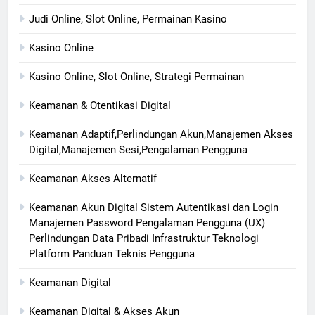
Judi Online, Slot Online, Permainan Kasino
Kasino Online
Kasino Online, Slot Online, Strategi Permainan
Keamanan & Otentikasi Digital
Keamanan Adaptif,Perlindungan Akun,Manajemen Akses
Digital,Manajemen Sesi,Pengalaman Pengguna
Keamanan Akses Alternatif
Keamanan Akun Digital Sistem Autentikasi dan Login
Manajemen Password Pengalaman Pengguna (UX)
Perlindungan Data Pribadi Infrastruktur Teknologi
Platform Panduan Teknis Pengguna
Keamanan Digital
Keamanan Digital & Akses Akun