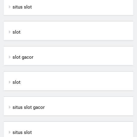
situs slot
slot
slot gacor
slot
situs slot gacor
situs slot