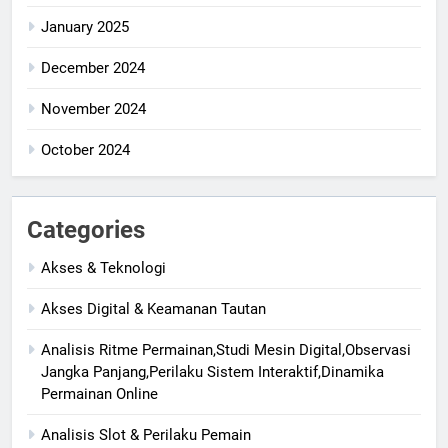
January 2025
December 2024
November 2024
October 2024
Categories
Akses & Teknologi
Akses Digital & Keamanan Tautan
Analisis Ritme Permainan,Studi Mesin Digital,Observasi
Jangka Panjang,Perilaku Sistem Interaktif,Dinamika
Permainan Online
Analisis Slot & Perilaku Pemain