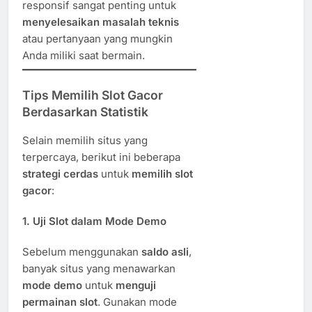
responsif sangat penting untuk
menyelesaikan masalah teknis
atau pertanyaan yang mungkin
Anda miliki saat bermain.
Tips Memilih Slot Gacor
Berdasarkan Statistik
Selain memilih situs yang
terpercaya, berikut ini beberapa
strategi cerdas
untuk
memilih slot
gacor
:
1.
Uji Slot dalam Mode Demo
Sebelum menggunakan
saldo asli
,
banyak situs yang menawarkan
mode demo
untuk
menguji
permainan slot
. Gunakan mode