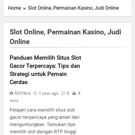
Home
Slot Online, Permainan Kasino, Judi Online
Slot Online, Permainan Kasino, Judi
Online
Panduan Memilih Situs Slot
Gacor Terpercaya: Tips dan
Strategi untuk Pemain
Cerdas
f5378e4
1 year ago
0
8
mins
Pelajari cara memilih situs slot
gacor terpercaya yang aman dan
menguntungkan. Temukan tips
memilih slot dengan RTP tinggi