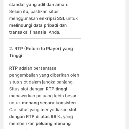
standar yang adil dan aman
.
Selain itu, pastikan situs
menggunakan
enkripsi SSL
untuk
melindungi data pribadi
dan
transaksi finansial
Anda.
2.
RTP (Return to Player) yang
Tinggi
RTP
adalah persentase
pengembalian yang diberikan oleh
situs slot dalam jangka panjang.
Situs slot dengan
RTP tinggi
menawarkan peluang lebih besar
untuk
menang secara konsisten
.
Cari situs yang menyediakan
slot
dengan RTP di atas 96%
, yang
memberikan
peluang menang