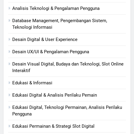
Analisis Teknologi & Pengalaman Pengguna
Database Management, Pengembangan Sistem,
Teknologi Informasi
Desain Digital & User Experience
Desain UX/UI & Pengalaman Pengguna
Desain Visual Digital, Budaya dan Teknologi, Slot Online
Interaktif
Edukasi & Informasi
Edukasi Digital & Analisis Perilaku Pemain
Edukasi Digital, Teknologi Permainan, Analisis Perilaku
Pengguna
Edukasi Permainan & Strategi Slot Digital