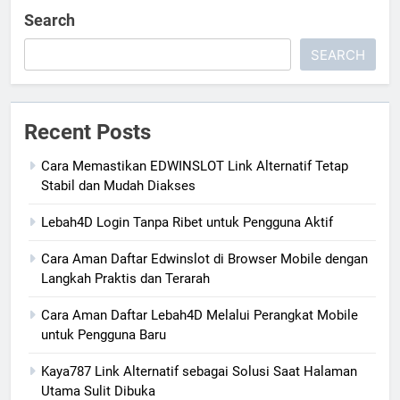
Search
SEARCH
Recent Posts
Cara Memastikan EDWINSLOT Link Alternatif Tetap
Stabil dan Mudah Diakses
Lebah4D Login Tanpa Ribet untuk Pengguna Aktif
Cara Aman Daftar Edwinslot di Browser Mobile dengan
Langkah Praktis dan Terarah
Cara Aman Daftar Lebah4D Melalui Perangkat Mobile
untuk Pengguna Baru
Kaya787 Link Alternatif sebagai Solusi Saat Halaman
Utama Sulit Dibuka