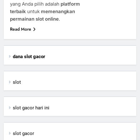
yang Anda pilih adalah
platform
terbaik
untuk
memenangkan
permainan slot online
.
Read More
dana slot gacor
slot
slot gacor hari ini
slot gacor