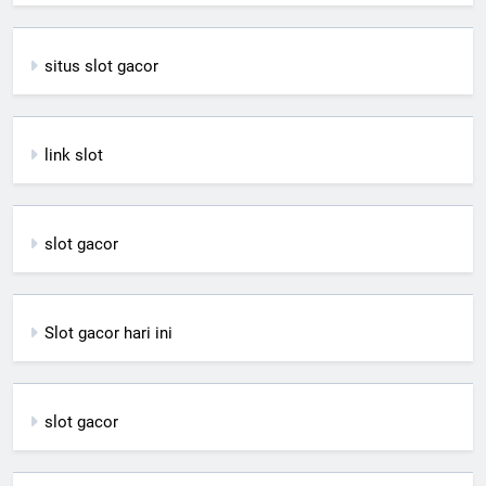
situs slot gacor
link slot
slot gacor
Slot gacor hari ini
slot gacor