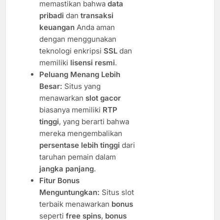
memastikan bahwa
data
pribadi
dan
transaksi
keuangan
Anda aman
dengan menggunakan
teknologi enkripsi
SSL
dan
memiliki
lisensi resmi
.
Peluang Menang Lebih
Besar:
Situs yang
menawarkan
slot gacor
biasanya memiliki
RTP
tinggi
, yang berarti bahwa
mereka mengembalikan
persentase lebih tinggi
dari
taruhan pemain dalam
jangka panjang
.
Fitur Bonus
Menguntungkan:
Situs slot
terbaik menawarkan
bonus
seperti
free spins
,
bonus