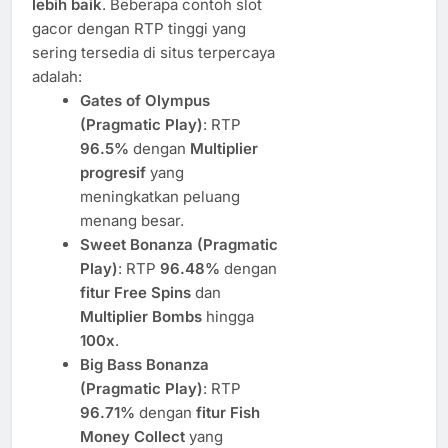
lebih baik
. Beberapa contoh slot
gacor dengan RTP tinggi yang
sering tersedia di situs terpercaya
adalah:
Gates of Olympus
(Pragmatic Play)
: RTP
96.5%
dengan
Multiplier
progresif
yang
meningkatkan peluang
menang besar.
Sweet Bonanza (Pragmatic
Play)
: RTP
96.48%
dengan
fitur Free Spins
dan
Multiplier Bombs
hingga
100x
.
Big Bass Bonanza
(Pragmatic Play)
: RTP
96.71%
dengan
fitur Fish
Money Collect
yang