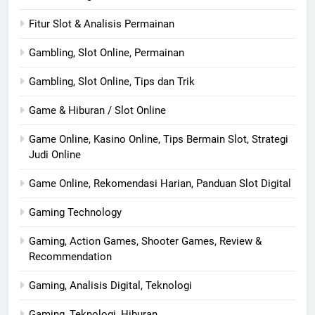
Fitur Slot & Analisis Permainan
Gambling, Slot Online, Permainan
Gambling, Slot Online, Tips dan Trik
Game & Hiburan / Slot Online
Game Online, Kasino Online, Tips Bermain Slot, Strategi
Judi Online
Game Online, Rekomendasi Harian, Panduan Slot Digital
Gaming Technology
Gaming, Action Games, Shooter Games, Review &
Recommendation
Gaming, Analisis Digital, Teknologi
Gaming, Teknologi, Hiburan