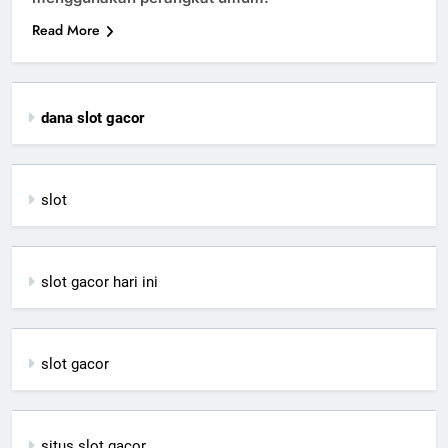
Read More
dana slot gacor
slot
slot gacor hari ini
slot gacor
situs slot gacor