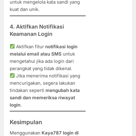
untuk mengelola kata sandi yang
kuat dan unik.
4. Aktifkan Notifikasi
Keamanan Login
Aktifkan fitur
notifikasi login
melalui email atau SMS
untuk
mengetahui jika ada login dari
perangkat yang tidak dikenal.
Jika menerima notifikasi yang
mencurigakan, segera lakukan
tindakan seperti
mengubah kata
sandi dan memeriksa riwayat
login
.
Kesimpulan
Menggunakan
Kaya787 login di