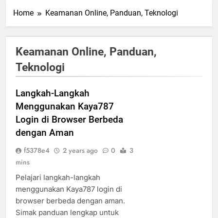
Home
Keamanan Online, Panduan, Teknologi
Keamanan Online, Panduan,
Teknologi
Langkah-Langkah
Menggunakan Kaya787
Login di Browser Berbeda
dengan Aman
f5378e4
2 years ago
0
3
mins
Pelajari langkah-langkah
menggunakan Kaya787 login di
browser berbeda dengan aman.
Simak panduan lengkap untuk