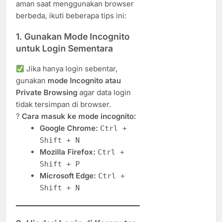
aman saat menggunakan browser
berbeda, ikuti beberapa tips ini:
1. Gunakan Mode Incognito
untuk Login Sementara
Jika hanya login sebentar,
gunakan
mode Incognito atau
Private Browsing
agar data login
tidak tersimpan di browser.
?
Cara masuk ke mode incognito:
Google Chrome:
Ctrl +
Shift + N
Mozilla Firefox:
Ctrl +
Shift + P
Microsoft Edge:
Ctrl +
Shift + N