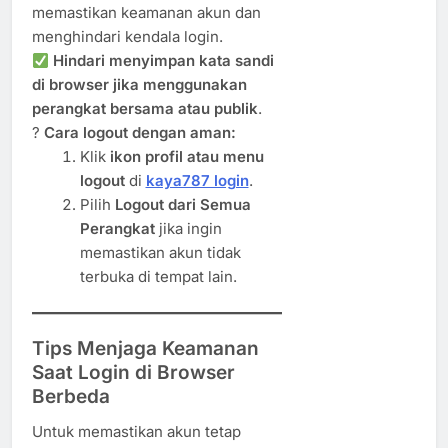
memastikan keamanan akun dan
menghindari kendala login.
Hindari menyimpan kata sandi
di browser jika menggunakan
perangkat bersama atau publik
.
?
Cara logout dengan aman:
Klik
ikon profil atau menu
logout
di
kaya787 login
.
Pilih
Logout dari Semua
Perangkat
jika ingin
memastikan akun tidak
terbuka di tempat lain.
Tips Menjaga Keamanan
Saat Login di Browser
Berbeda
Untuk memastikan akun tetap