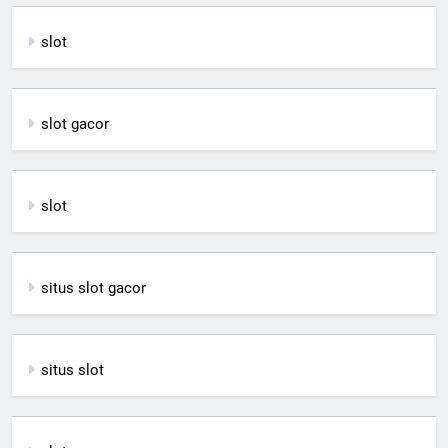
slot
slot gacor
slot
situs slot gacor
situs slot