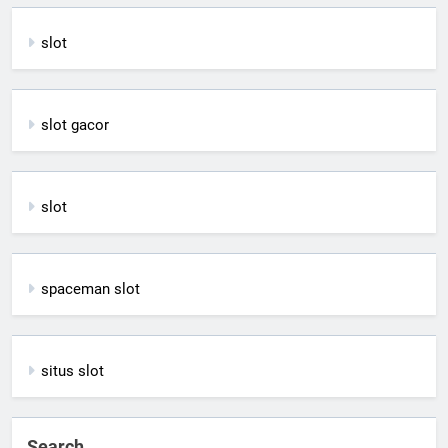
slot
slot gacor
slot
spaceman slot
situs slot
Search