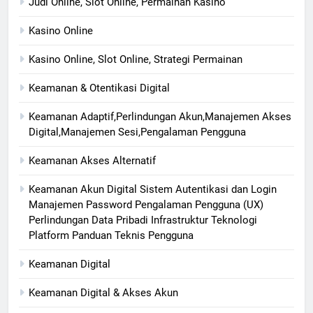
Judi Online, Slot Online, Permainan Kasino
Kasino Online
Kasino Online, Slot Online, Strategi Permainan
Keamanan & Otentikasi Digital
Keamanan Adaptif,Perlindungan Akun,Manajemen Akses
Digital,Manajemen Sesi,Pengalaman Pengguna
Keamanan Akses Alternatif
Keamanan Akun Digital Sistem Autentikasi dan Login
Manajemen Password Pengalaman Pengguna (UX)
Perlindungan Data Pribadi Infrastruktur Teknologi
Platform Panduan Teknis Pengguna
Keamanan Digital
Keamanan Digital & Akses Akun