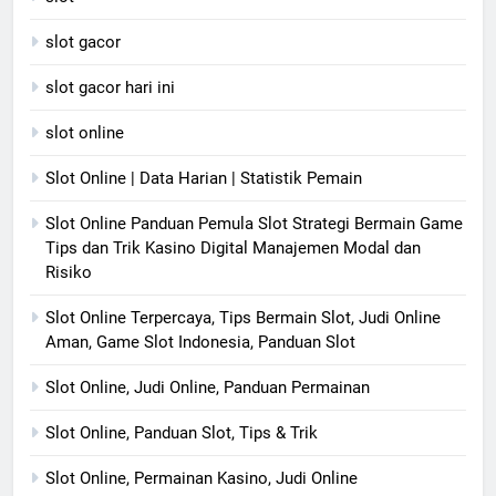
slot gacor
slot gacor hari ini
slot online
Slot Online | Data Harian | Statistik Pemain
Slot Online Panduan Pemula Slot Strategi Bermain Game
Tips dan Trik Kasino Digital Manajemen Modal dan
Risiko
Slot Online Terpercaya, Tips Bermain Slot, Judi Online
Aman, Game Slot Indonesia, Panduan Slot
Slot Online, Judi Online, Panduan Permainan
Slot Online, Panduan Slot, Tips & Trik
Slot Online, Permainan Kasino, Judi Online