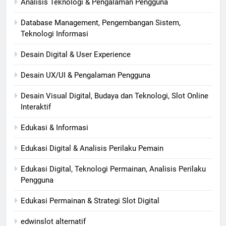
Analisis Teknologi & Pengalaman Pengguna
Database Management, Pengembangan Sistem,
Teknologi Informasi
Desain Digital & User Experience
Desain UX/UI & Pengalaman Pengguna
Desain Visual Digital, Budaya dan Teknologi, Slot Online
Interaktif
Edukasi & Informasi
Edukasi Digital & Analisis Perilaku Pemain
Edukasi Digital, Teknologi Permainan, Analisis Perilaku
Pengguna
Edukasi Permainan & Strategi Slot Digital
edwinslot alternatif