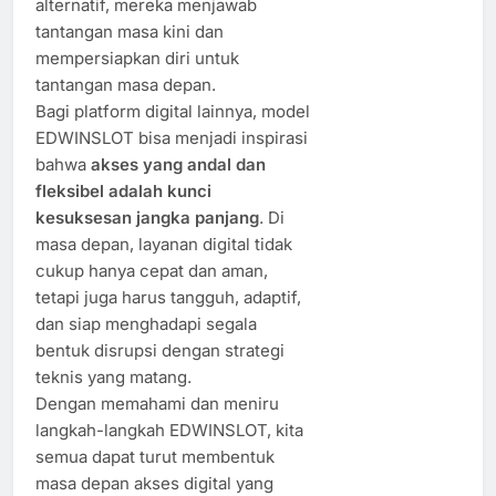
alternatif, mereka menjawab
tantangan masa kini dan
mempersiapkan diri untuk
tantangan masa depan.
Bagi platform digital lainnya, model
EDWINSLOT bisa menjadi inspirasi
bahwa
akses yang andal dan
fleksibel adalah kunci
kesuksesan jangka panjang
. Di
masa depan, layanan digital tidak
cukup hanya cepat dan aman,
tetapi juga harus tangguh, adaptif,
dan siap menghadapi segala
bentuk disrupsi dengan strategi
teknis yang matang.
Dengan memahami dan meniru
langkah-langkah EDWINSLOT, kita
semua dapat turut membentuk
masa depan akses digital yang