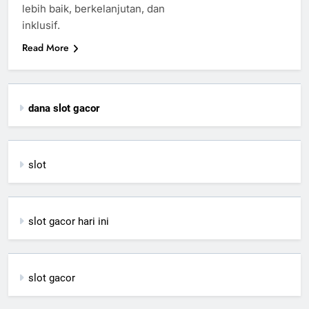
lebih baik, berkelanjutan, dan
inklusif.
Read More
dana slot gacor
slot
slot gacor hari ini
slot gacor