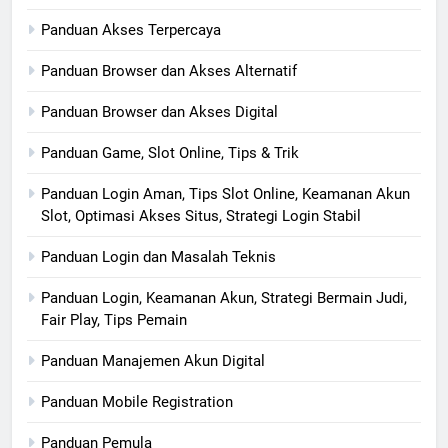
Panduan Akses Terpercaya
Panduan Browser dan Akses Alternatif
Panduan Browser dan Akses Digital
Panduan Game, Slot Online, Tips & Trik
Panduan Login Aman, Tips Slot Online, Keamanan Akun
Slot, Optimasi Akses Situs, Strategi Login Stabil
Panduan Login dan Masalah Teknis
Panduan Login, Keamanan Akun, Strategi Bermain Judi,
Fair Play, Tips Pemain
Panduan Manajemen Akun Digital
Panduan Mobile Registration
Panduan Pemula