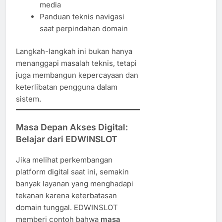
media
Panduan teknis navigasi
saat perpindahan domain
Langkah-langkah ini bukan hanya
menanggapi masalah teknis, tetapi
juga membangun kepercayaan dan
keterlibatan pengguna dalam
sistem.
Masa Depan Akses Digital:
Belajar dari EDWINSLOT
Jika melihat perkembangan
platform digital saat ini, semakin
banyak layanan yang menghadapi
tekanan karena keterbatasan
domain tunggal. EDWINSLOT
memberi contoh bahwa
masa