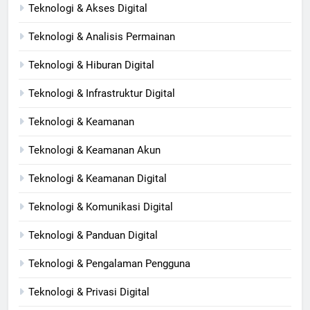
Teknologi & Akses Digital
Teknologi & Analisis Permainan
Teknologi & Hiburan Digital
Teknologi & Infrastruktur Digital
Teknologi & Keamanan
Teknologi & Keamanan Akun
Teknologi & Keamanan Digital
Teknologi & Komunikasi Digital
Teknologi & Panduan Digital
Teknologi & Pengalaman Pengguna
Teknologi & Privasi Digital