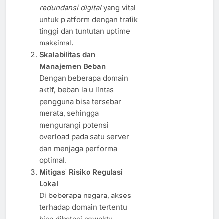
redundansi digital
yang vital
untuk platform dengan trafik
tinggi dan tuntutan uptime
maksimal.
Skalabilitas dan
Manajemen Beban
Dengan beberapa domain
aktif, beban lalu lintas
pengguna bisa tersebar
merata, sehingga
mengurangi potensi
overload pada satu server
dan menjaga performa
optimal.
Mitigasi Risiko Regulasi
Lokal
Di beberapa negara, akses
terhadap domain tertentu
bisa dibatasi sewaktu-