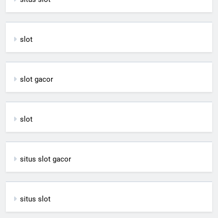
slot
slot gacor
slot
situs slot gacor
situs slot