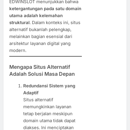
EDWINSLOT menunjukkan bahwa
ketergantungan pada satu domain
utama adalah kelemahan
struktural
. Dalam konteks ini, situs
alternatif bukanlah pelengkap,
melainkan bagian esensial dari
arsitektur layanan digital yang
modern.
Mengapa Situs Alternatif
Adalah Solusi Masa Depan
Redundansi Sistem yang
Adaptif
Situs alternatif
memungkinkan layanan
tetap berjalan meskipun
domain utama tidak dapat
diakses. Ini menciptakan