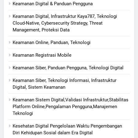
Keamanan Digital & Panduan Pengguna
Keamanan Digital, Infrastruktur Kaya787, Teknologi
Cloud-Native, Cybersecurity Strategy, Threat
Management, Proteksi Data
Keamanan Online, Panduan, Teknologi
Keamanan Registrasi Mobile
Keamanan Siber, Panduan Pengguna, Teknologi Digital
Keamanan Siber, Teknologi Informasi, Infrastruktur
Digital, Sistem Keamanan
Keamanan Sistem Digital,Validasi Infrastruktur,Stabilitas
Platform Online,Pengalaman Pengguna,Manajemen
Teknologi
Kesehatan Digital Pengelolaan Waktu Pengembangan
Diri Kehidupan Sosial dalam Era Digital