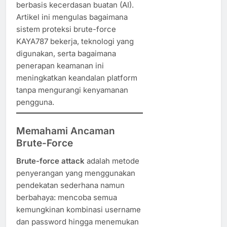
berbasis kecerdasan buatan (AI).
Artikel ini mengulas bagaimana
sistem proteksi brute-force
KAYA787 bekerja, teknologi yang
digunakan, serta bagaimana
penerapan keamanan ini
meningkatkan keandalan platform
tanpa mengurangi kenyamanan
pengguna.
Memahami Ancaman
Brute-Force
Brute-force attack
adalah metode
penyerangan yang menggunakan
pendekatan sederhana namun
berbahaya: mencoba semua
kemungkinan kombinasi username
dan password hingga menemukan