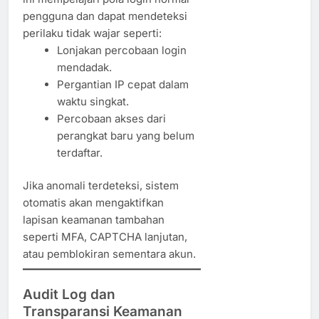
pengguna dan dapat mendeteksi
perilaku tidak wajar seperti:
Lonjakan percobaan login
mendadak.
Pergantian IP cepat dalam
waktu singkat.
Percobaan akses dari
perangkat baru yang belum
terdaftar.
Jika anomali terdeteksi, sistem
otomatis akan mengaktifkan
lapisan keamanan tambahan
seperti MFA, CAPTCHA lanjutan,
atau pemblokiran sementara akun.
Audit Log dan
Transparansi Keamanan