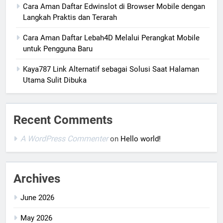
Cara Aman Daftar Edwinslot di Browser Mobile dengan
Langkah Praktis dan Terarah
Cara Aman Daftar Lebah4D Melalui Perangkat Mobile
untuk Pengguna Baru
Kaya787 Link Alternatif sebagai Solusi Saat Halaman
Utama Sulit Dibuka
Recent Comments
A WordPress Commenter
on
Hello world!
Archives
June 2026
May 2026