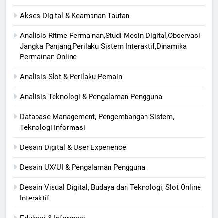
Akses Digital & Keamanan Tautan
Analisis Ritme Permainan,Studi Mesin Digital,Observasi
Jangka Panjang,Perilaku Sistem Interaktif,Dinamika
Permainan Online
Analisis Slot & Perilaku Pemain
Analisis Teknologi & Pengalaman Pengguna
Database Management, Pengembangan Sistem,
Teknologi Informasi
Desain Digital & User Experience
Desain UX/UI & Pengalaman Pengguna
Desain Visual Digital, Budaya dan Teknologi, Slot Online
Interaktif
Edukasi & Informasi