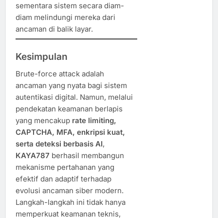
sementara sistem secara diam-
diam melindungi mereka dari
ancaman di balik layar.
Kesimpulan
Brute-force attack adalah
ancaman yang nyata bagi sistem
autentikasi digital. Namun, melalui
pendekatan keamanan berlapis
yang mencakup
rate limiting,
CAPTCHA, MFA, enkripsi kuat,
serta deteksi berbasis AI
,
KAYA787
berhasil membangun
mekanisme pertahanan yang
efektif dan adaptif terhadap
evolusi ancaman siber modern.
Langkah-langkah ini tidak hanya
memperkuat keamanan teknis,