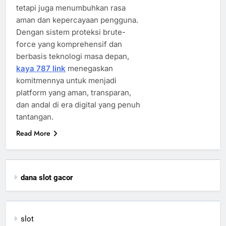
tetapi juga menumbuhkan rasa
aman dan kepercayaan pengguna.
Dengan sistem proteksi brute-
force yang komprehensif dan
berbasis teknologi masa depan,
kaya 787 link
menegaskan
komitmennya untuk menjadi
platform yang aman, transparan,
dan andal di era digital yang penuh
tantangan.
Read More
dana slot gacor
slot