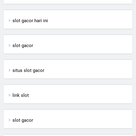
slot gacor hari ini
slot gacor
situs slot gacor
link slot
slot gacor