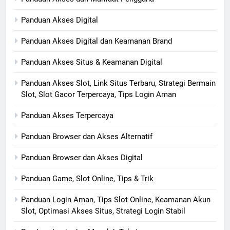
Panduan Akses Digital
Panduan Akses Digital dan Keamanan Brand
Panduan Akses Situs & Keamanan Digital
Panduan Akses Slot, Link Situs Terbaru, Strategi Bermain
Slot, Slot Gacor Terpercaya, Tips Login Aman
Panduan Akses Terpercaya
Panduan Browser dan Akses Alternatif
Panduan Browser dan Akses Digital
Panduan Game, Slot Online, Tips & Trik
Panduan Login Aman, Tips Slot Online, Keamanan Akun
Slot, Optimasi Akses Situs, Strategi Login Stabil