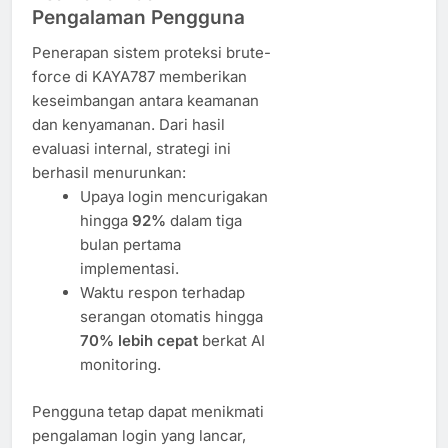
Pengalaman Pengguna
Penerapan sistem proteksi brute-
force di KAYA787 memberikan
keseimbangan antara keamanan
dan kenyamanan. Dari hasil
evaluasi internal, strategi ini
berhasil menurunkan:
Upaya login mencurigakan
hingga
92%
dalam tiga
bulan pertama
implementasi.
Waktu respon terhadap
serangan otomatis hingga
70% lebih cepat
berkat AI
monitoring.
Pengguna tetap dapat menikmati
pengalaman login yang lancar,