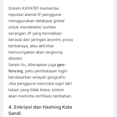
Sistem KAYA787 memantau
reputasi alamat IP pengguna
menggunakan database global
untuk mendeteksi sumber
serangan. IP yang terindikasi
berasal dari jaringan anonim, proxy
berbahaya, atau aktivitas
mencurigakan akan langsung
diblokir.
Selain itu, diterapkan juga
geo-
fencing
, yaitu pembatasan login
berdasarkan wilayah geografis.
Jika pengguna mencoba login dari
lokasi yang tidak biasa, sistem
akan meminta verifikasi tambahan.
4. Enkripsi dan Hashing Kata
Sandi