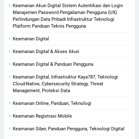
Keamanan Akun Digital Sistem Autentikasi dan Login
Manajemen Password Pengalaman Pengguna (UX)
Perlindungan Data Pribadi Infrastruktur Teknologi
Platform Panduan Teknis Pengguna
Keamanan Digital
Keamanan Digital & Akses Akun
Keamanan Digital & Panduan Pengguna
Keamanan Digital, Infrastruktur Kaya787, Teknologi
Cloud-Native, Cybersecurity Strategy, Threat
Management, Proteksi Data
Keamanan Online, Panduan, Teknologi
Keamanan Registrasi Mobile
Keamanan Siber, Panduan Pengguna, Teknologi Digital