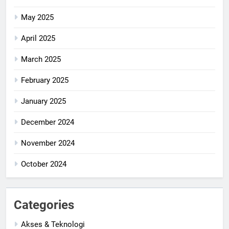
May 2025
April 2025
March 2025
February 2025
January 2025
December 2024
November 2024
October 2024
Categories
Akses & Teknologi