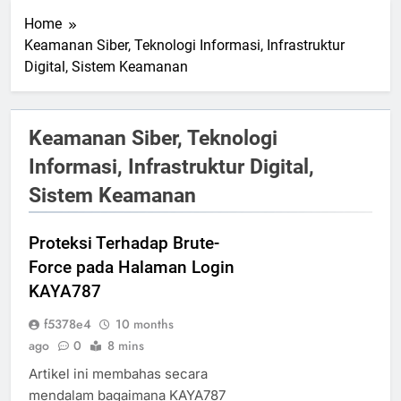
Home
Keamanan Siber, Teknologi Informasi, Infrastruktur
Digital, Sistem Keamanan
Keamanan Siber, Teknologi
Informasi, Infrastruktur Digital,
Sistem Keamanan
Proteksi Terhadap Brute-
Force pada Halaman Login
KAYA787
f5378e4
10 months
ago
0
8 mins
Artikel ini membahas secara
mendalam bagaimana KAYA787