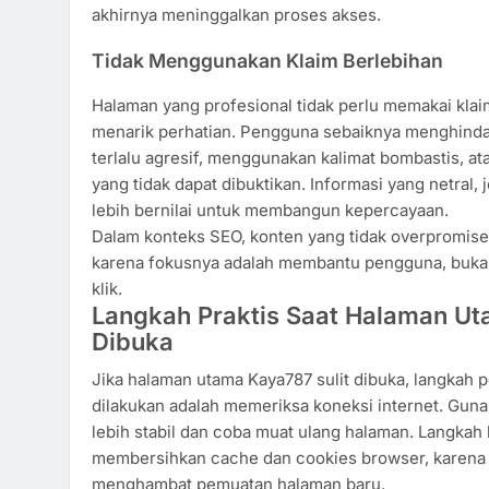
akhirnya meninggalkan proses akses.
Tidak Menggunakan Klaim Berlebihan
Halaman yang profesional tidak perlu memakai klai
menarik perhatian. Pengguna sebaiknya menghinda
terlalu agresif, menggunakan kalimat bombastis, at
yang tidak dapat dibuktikan. Informasi yang netral, 
lebih bernilai untuk membangun kepercayaan.
Dalam konteks SEO, konten yang tidak overpromise 
karena fokusnya adalah membantu pengguna, buka
klik.
Langkah Praktis Saat Halaman Uta
Dibuka
Jika halaman utama Kaya787 sulit dibuka, langkah 
dilakukan adalah memeriksa koneksi internet. Guna
lebih stabil dan coba muat ulang halaman. Langkah
membersihkan cache dan cookies browser, karena 
menghambat pemuatan halaman baru.