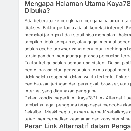
Mengapa Halaman Utama Kaya787 
Dibuka?
Ada beberapa kemungkinan mengapa halaman utama
diakses. Faktor pertama adalah koneksi internet. 
memakai jaringan tidak stabil bisa mengalami halam
tampilan tidak sempurna, atau gagal memuat sepen
adalah cache browser yang menumpuk sehingga h
tersimpan dan mengganggu proses pemuatan terba
Faktor ketiga adalah pembaruan sistem. Dalam platf
pemeliharaan atau penyesuaian teknis dapat memb
tidak selalu responsif dalam waktu tertentu. Fakto
pembatasan jaringan dari perangkat, browser, atau
internet yang digunakan pengguna.
Dalam kondisi seperti ini, Kaya787 Link Alternatif b
tambahan agar pengguna tetap dapat mencoba aks
fleksibel. Meski begitu, akses alternatif sebaikny
tetap memperhatikan keamanan dan konsistensi ha
Peran Link Alternatif dalam Peng