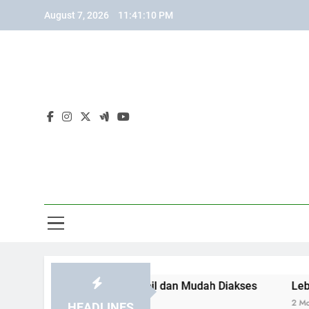
Skip
August 7, 2026
11:41:11 PM
to
content
Eil
Dapatkan I
rnatif Tetap Stabil dan Mudah Diakses
Lebah4D Login 
2 Months Ago
HEADLINES