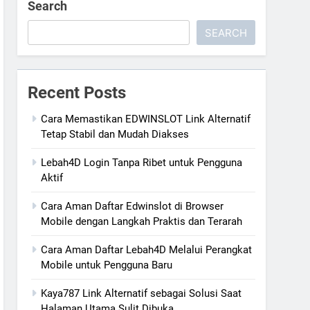
Search
SEARCH
Recent Posts
Cara Memastikan EDWINSLOT Link Alternatif
Tetap Stabil dan Mudah Diakses
Lebah4D Login Tanpa Ribet untuk Pengguna
Aktif
Cara Aman Daftar Edwinslot di Browser
Mobile dengan Langkah Praktis dan Terarah
Cara Aman Daftar Lebah4D Melalui Perangkat
Mobile untuk Pengguna Baru
Kaya787 Link Alternatif sebagai Solusi Saat
Halaman Utama Sulit Dibuka