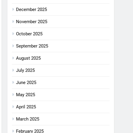
December 2025
November 2025
October 2025
September 2025
August 2025
July 2025
June 2025
May 2025
April 2025
March 2025
February 2025