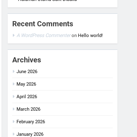
Recent Comments
A WordPress Commenter
on
Hello world!
Archives
June 2026
May 2026
April 2026
March 2026
February 2026
January 2026