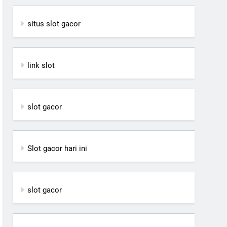
situs slot gacor
link slot
slot gacor
Slot gacor hari ini
slot gacor