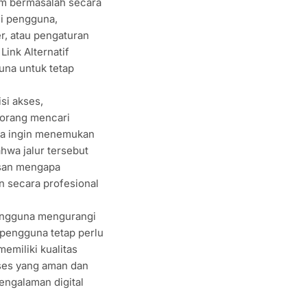
orm bermasalah secara
si pengguna,
r, atau pengaturan
Link Alternatif
una untuk tetap
si akses,
orang mencari
nya ingin menemukan
hwa jalur tersebut
lasan mengapa
an secara profesional
pengguna mengurangi
 pengguna tetap perlu
emiliki kualitas
kses yang aman dan
engalaman digital