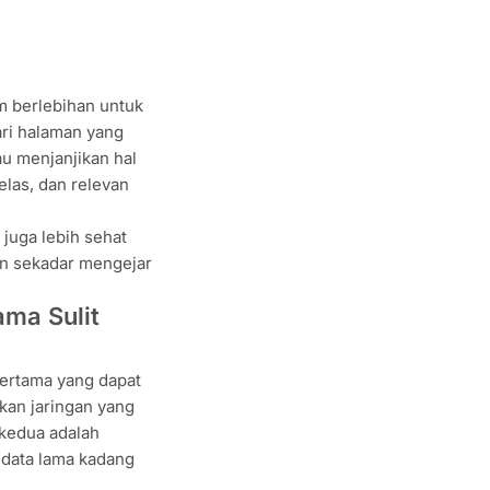
m berlebihan untuk
ri halaman yang
au menjanjikan hal
jelas, dan relevan
juga lebih sehat
n sekadar mengejar
ma Sulit
pertama yang dapat
kan jaringan yang
 kedua adalah
data lama kadang