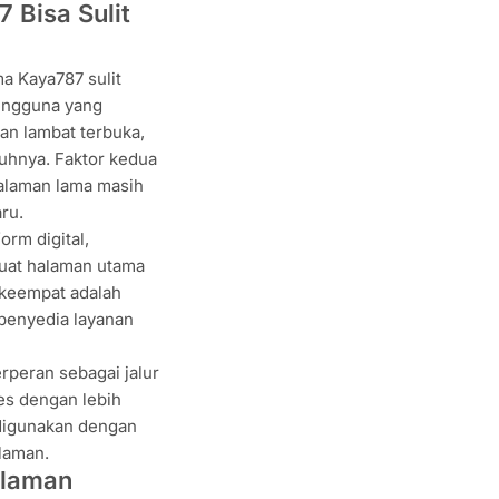
Bisa Sulit
 Kaya787 sulit
Pengguna yang
an lambat terbuka,
uhnya. Faktor kedua
alaman lama masih
ru.
orm digital,
uat halaman utama
r keempat adalah
 penyedia layanan
erperan sebagai jalur
es dengan lebih
a digunakan dengan
laman.
alaman