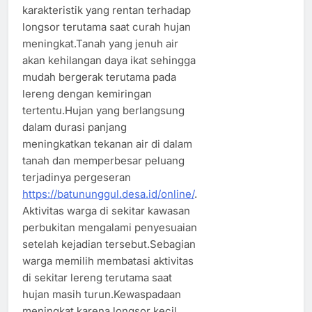
karakteristik yang rentan terhadap
longsor terutama saat curah hujan
meningkat.Tanah yang jenuh air
akan kehilangan daya ikat sehingga
mudah bergerak terutama pada
lereng dengan kemiringan
tertentu.Hujan yang berlangsung
dalam durasi panjang
meningkatkan tekanan air di dalam
tanah dan memperbesar peluang
terjadinya pergeseran
https://batununggul.desa.id/online/
.
Aktivitas warga di sekitar kawasan
perbukitan mengalami penyesuaian
setelah kejadian tersebut.Sebagian
warga memilih membatasi aktivitas
di sekitar lereng terutama saat
hujan masih turun.Kewaspadaan
meningkat karena longsor kecil