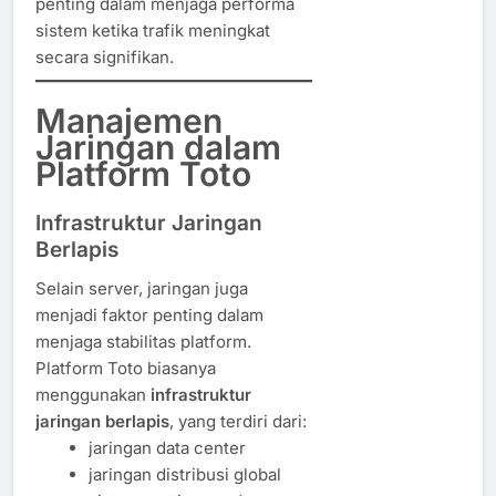
penting dalam menjaga performa
sistem ketika trafik meningkat
secara signifikan.
Manajemen
Jaringan dalam
Platform Toto
Infrastruktur Jaringan
Berlapis
Selain server, jaringan juga
menjadi faktor penting dalam
menjaga stabilitas platform.
Platform Toto biasanya
menggunakan
infrastruktur
jaringan berlapis
, yang terdiri dari:
jaringan data center
jaringan distribusi global