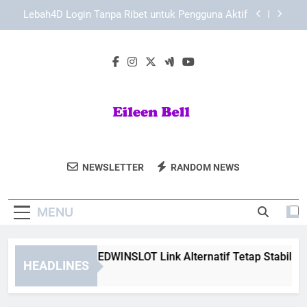
Skip
Cara Aman Daftar Edwinslot di Browser Mobile
to
dengan Langkah Praktis dan Terarah
content
Cara Aman Daftar Lebah4D Melalui Perangkat
Mobile untuk Pengguna Baru
Cara Memastikan EDWINSLOT Link Alternatif
Tetap Stabil dan Mudah Diakses
Lebah4D Login Tanpa Ribet untuk Pengguna Aktif
Cara Aman Daftar Edwinslot di Browser Mobile
dengan Langkah Praktis dan Terarah
Eileen Bell
Dapatkan Inspirasi Gaya Hidup Dan Konten
Cara Aman Daftar Lebah4D Melalui Perangkat
NEWSLETTER
RANDOM NEWS
Mobile untuk Pengguna Baru
Menarik Di Blog Eileen Bell.
MENU
ra Memastikan EDWINSLOT Link Alternatif Tetap Stabil dan M
HEADLINES
Month Ago