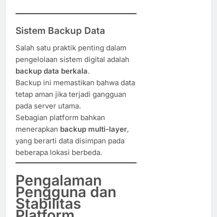
Sistem Backup Data
Salah satu praktik penting dalam
pengelolaan sistem digital adalah
backup data berkala
.
Backup ini memastikan bahwa data
tetap aman jika terjadi gangguan
pada server utama.
Sebagian platform bahkan
menerapkan
backup multi-layer
,
yang berarti data disimpan pada
beberapa lokasi berbeda.
Pengalaman
Pengguna dan
Stabilitas
Platform