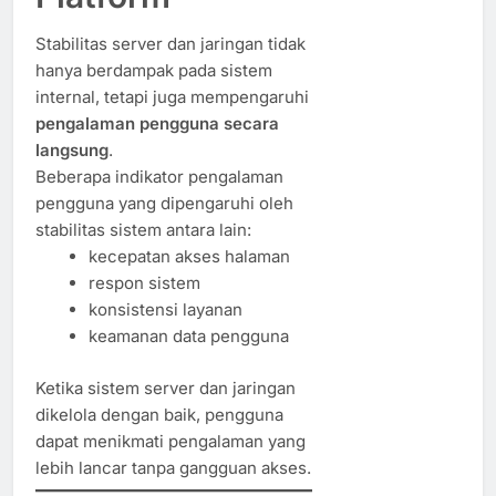
Stabilitas server dan jaringan tidak
hanya berdampak pada sistem
internal, tetapi juga mempengaruhi
pengalaman pengguna secara
langsung
.
Beberapa indikator pengalaman
pengguna yang dipengaruhi oleh
stabilitas sistem antara lain:
kecepatan akses halaman
respon sistem
konsistensi layanan
keamanan data pengguna
Ketika sistem server dan jaringan
dikelola dengan baik, pengguna
dapat menikmati pengalaman yang
lebih lancar tanpa gangguan akses.