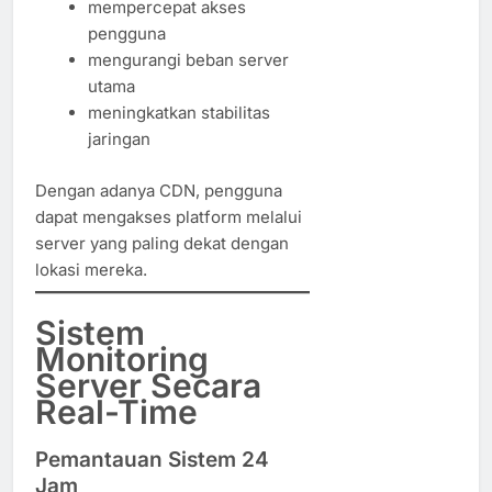
mempercepat akses
pengguna
mengurangi beban server
utama
meningkatkan stabilitas
jaringan
Dengan adanya CDN, pengguna
dapat mengakses platform melalui
server yang paling dekat dengan
lokasi mereka.
Sistem
Monitoring
Server Secara
Real-Time
Pemantauan Sistem 24
Jam