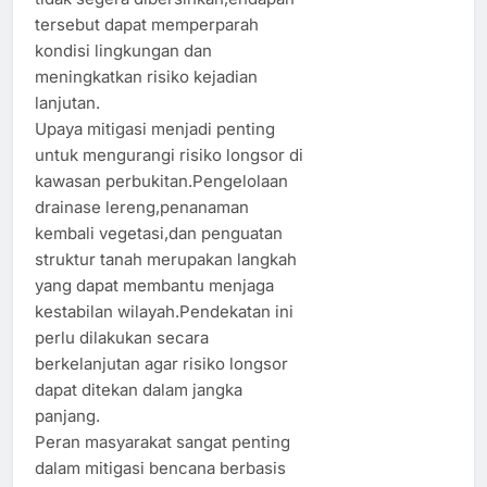
tersebut dapat memperparah
kondisi lingkungan dan
meningkatkan risiko kejadian
lanjutan.
Upaya mitigasi menjadi penting
untuk mengurangi risiko longsor di
kawasan perbukitan.Pengelolaan
drainase lereng,penanaman
kembali vegetasi,dan penguatan
struktur tanah merupakan langkah
yang dapat membantu menjaga
kestabilan wilayah.Pendekatan ini
perlu dilakukan secara
berkelanjutan agar risiko longsor
dapat ditekan dalam jangka
panjang.
Peran masyarakat sangat penting
dalam mitigasi bencana berbasis