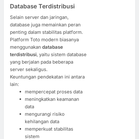
Database Terdistribusi
Selain server dan jaringan,
database juga memainkan peran
penting dalam stabilitas platform.
Platform Toto modern biasanya
menggunakan
database
terdistribusi
, yaitu sistem database
yang berjalan pada beberapa
server sekaligus.
Keuntungan pendekatan ini antara
lain:
mempercepat proses data
meningkatkan keamanan
data
mengurangi risiko
kehilangan data
memperkuat stabilitas
sistem