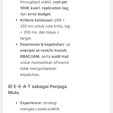
throughput stabil,
cost per
100K kueri
,
replication lag
,
dan
error budget
.
Kriteria kelulusan
: p99 <
250 ms untuk rute kritis, lag
< 200 ms, dan biaya ≤
target.
Keamanan & kepatuhan
: uji
enkripsi at-rest/in-transit
,
RBAC/IAM
, serta
audit trail
untuk memastikan efisiensi
tidak mengorbankan
kepatuhan.
8) E-E-A-T sebagai Penjaga
Mutu
Experience:
strategi
mengacu pada praktik