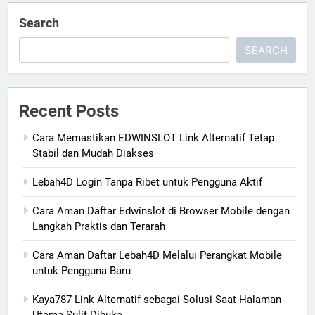
Search
SEARCH
Recent Posts
Cara Memastikan EDWINSLOT Link Alternatif Tetap
Stabil dan Mudah Diakses
Lebah4D Login Tanpa Ribet untuk Pengguna Aktif
Cara Aman Daftar Edwinslot di Browser Mobile dengan
Langkah Praktis dan Terarah
Cara Aman Daftar Lebah4D Melalui Perangkat Mobile
untuk Pengguna Baru
Kaya787 Link Alternatif sebagai Solusi Saat Halaman
Utama Sulit Dibuka