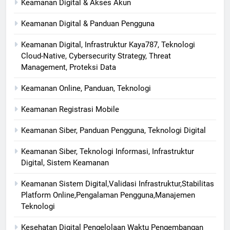
Keamanan Digital & Akses Akun
Keamanan Digital & Panduan Pengguna
Keamanan Digital, Infrastruktur Kaya787, Teknologi
Cloud-Native, Cybersecurity Strategy, Threat
Management, Proteksi Data
Keamanan Online, Panduan, Teknologi
Keamanan Registrasi Mobile
Keamanan Siber, Panduan Pengguna, Teknologi Digital
Keamanan Siber, Teknologi Informasi, Infrastruktur
Digital, Sistem Keamanan
Keamanan Sistem Digital,Validasi Infrastruktur,Stabilitas
Platform Online,Pengalaman Pengguna,Manajemen
Teknologi
Kesehatan Digital Pengelolaan Waktu Pengembangan