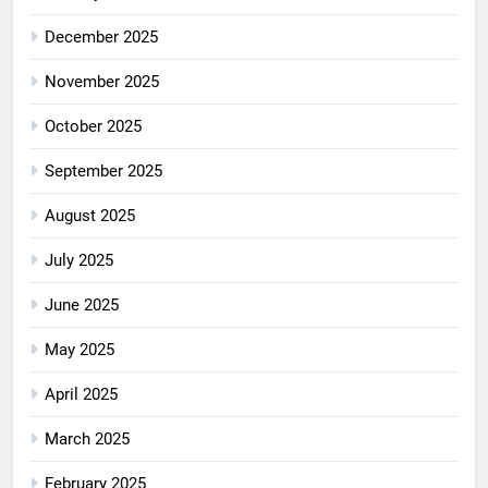
December 2025
November 2025
October 2025
September 2025
August 2025
July 2025
June 2025
May 2025
April 2025
March 2025
February 2025