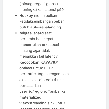
(join/aggregasi global)
meningkatkan latensi p99.
Hot key
menimbulkan
ketidakseimbangan beban;
butuh
auto-rebalancing
.
Migrasi shard
saat
pertumbuhan cepat
memerlukan orkestrasi
matang agar tidak
menaikkan tail latency.
Kecocokan KAYA787:
optimal untuk OLTP
bertraffic tinggi dengan pola
akses bisa-diprediksi (mis.
berdasarkan
user_id/region). Tambahkan
materialized
view
/streaming sink untuk
laporan agar kueri analitik