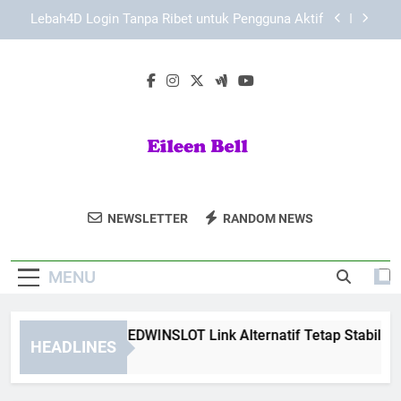
Skip
Cara Aman Daftar Edwinslot di Browser Mobile
to
dengan Langkah Praktis dan Terarah
content
Cara Aman Daftar Lebah4D Melalui Perangkat
Mobile untuk Pengguna Baru
Cara Memastikan EDWINSLOT Link Alternatif
Tetap Stabil dan Mudah Diakses
Lebah4D Login Tanpa Ribet untuk Pengguna Aktif
Cara Aman Daftar Edwinslot di Browser Mobile
dengan Langkah Praktis dan Terarah
Eileen Bell
Dapatkan Inspirasi Gaya Hidup Dan Konten
Cara Aman Daftar Lebah4D Melalui Perangkat
NEWSLETTER
RANDOM NEWS
Mobile untuk Pengguna Baru
Menarik Di Blog Eileen Bell.
MENU
ra Memastikan EDWINSLOT Link Alternatif Tetap Stabil dan M
HEADLINES
Month Ago