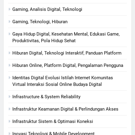
Gaming, Analisis Digital, Teknologi
Gaming, Teknologi, Hiburan
Gaya Hidup Digital, Kesehatan Mental, Edukasi Game,
Produktivitas, Pola Hidup Sehat
Hiburan Digital, Teknologi Interaktif, Panduan Platform
Hiburan Online, Platform Digital, Pengalaman Pengguna
Identitas Digital Evolusi Istilah Internet Komunitas
Virtual Interaksi Sosial Online Budaya Digital
Infrastructure & System Reliability
Infrastruktur Keamanan Digital & Perlindungan Akses
Infrastruktur Sistem & Optimasi Koneksi
Inovasi Teknologi & Mobile Development