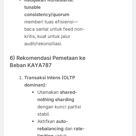
tunable
consistency/quorum
memberi tuas efisiensi—
baca santai untuk feed non-
kritis, kuat untuk jalur
audit/rekonsiliasi.
6) Rekomendasi Pemetaan ke
Beban KAYA787
Transaksi Intens (OLTP
dominan):
Utamakan
shared-
nothing sharding
dengan kunci partisi
stabil.
Aktifkan
auto-
rebalancing
dan
rate-
limiting
untuk