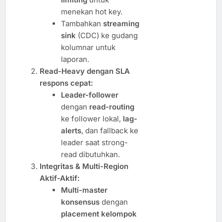
menekan hot key.
Tambahkan
streaming
sink
(CDC) ke gudang
kolumnar untuk
laporan.
Read-Heavy dengan SLA
respons cepat:
Leader-follower
dengan
read-routing
ke follower lokal,
lag-
alerts
, dan fallback ke
leader saat strong-
read dibutuhkan.
Integritas & Multi-Region
Aktif-Aktif:
Multi-master
konsensus
dengan
placement kelompok