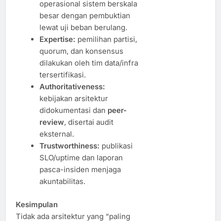
operasional sistem berskala
besar dengan pembuktian
lewat uji beban berulang.
Expertise:
pemilihan partisi,
quorum, dan konsensus
dilakukan oleh tim data/infra
tersertifikasi.
Authoritativeness:
kebijakan arsitektur
didokumentasi dan
peer-
review
, disertai audit
eksternal.
Trustworthiness:
publikasi
SLO/uptime dan laporan
pasca-insiden menjaga
akuntabilitas.
Kesimpulan
Tidak ada arsitektur yang “paling