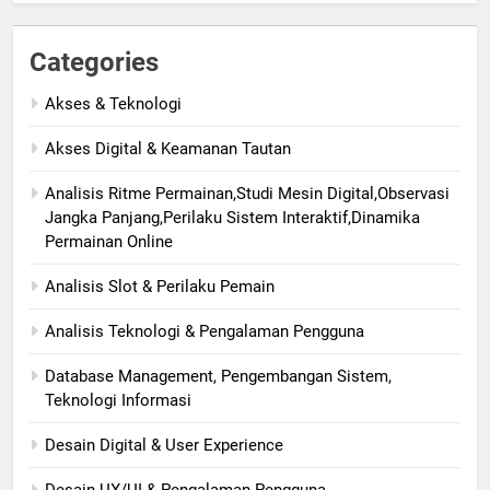
Categories
Akses & Teknologi
Akses Digital & Keamanan Tautan
Analisis Ritme Permainan,Studi Mesin Digital,Observasi
Jangka Panjang,Perilaku Sistem Interaktif,Dinamika
Permainan Online
Analisis Slot & Perilaku Pemain
Analisis Teknologi & Pengalaman Pengguna
Database Management, Pengembangan Sistem,
Teknologi Informasi
Desain Digital & User Experience