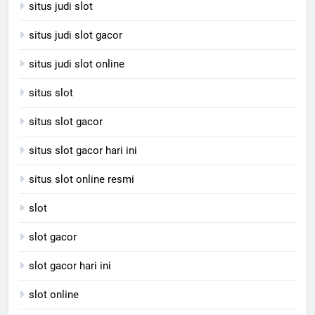
situs judi slot
situs judi slot gacor
situs judi slot online
situs slot
situs slot gacor
situs slot gacor hari ini
situs slot online resmi
slot
slot gacor
slot gacor hari ini
slot online