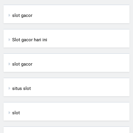
slot gacor
Slot gacor hari ini
slot gacor
situs slot
slot