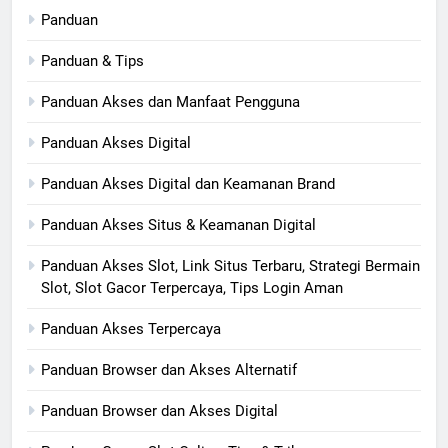
Panduan
Panduan & Tips
Panduan Akses dan Manfaat Pengguna
Panduan Akses Digital
Panduan Akses Digital dan Keamanan Brand
Panduan Akses Situs & Keamanan Digital
Panduan Akses Slot, Link Situs Terbaru, Strategi Bermain
Slot, Slot Gacor Terpercaya, Tips Login Aman
Panduan Akses Terpercaya
Panduan Browser dan Akses Alternatif
Panduan Browser dan Akses Digital