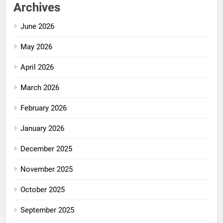
Archives
June 2026
May 2026
April 2026
March 2026
February 2026
January 2026
December 2025
November 2025
October 2025
September 2025