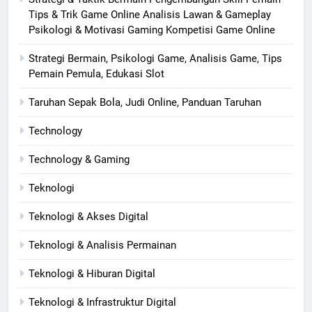
Tips & Trik Game Online Analisis Lawan & Gameplay
Psikologi & Motivasi Gaming Kompetisi Game Online
Strategi Bermain, Psikologi Game, Analisis Game, Tips
Pemain Pemula, Edukasi Slot
Taruhan Sepak Bola, Judi Online, Panduan Taruhan
Technology
Technology & Gaming
Teknologi
Teknologi & Akses Digital
Teknologi & Analisis Permainan
Teknologi & Hiburan Digital
Teknologi & Infrastruktur Digital