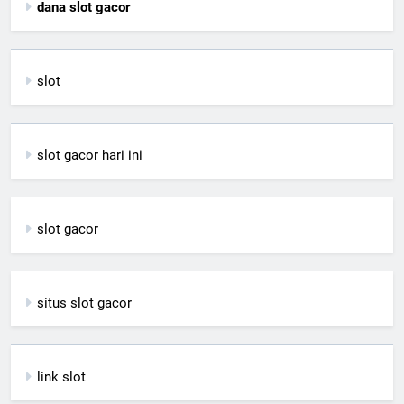
dana slot gacor
slot
slot gacor hari ini
slot gacor
situs slot gacor
link slot