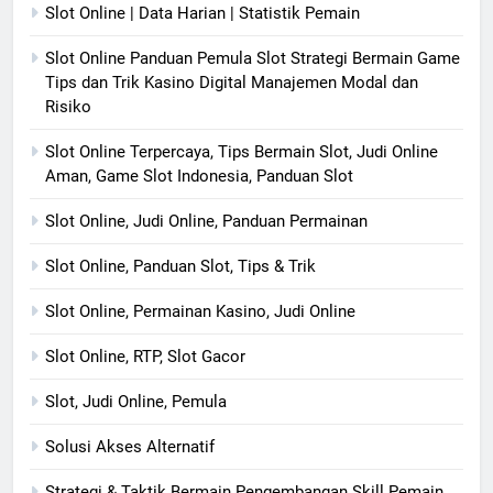
Slot Online | Data Harian | Statistik Pemain
Slot Online Panduan Pemula Slot Strategi Bermain Game
Tips dan Trik Kasino Digital Manajemen Modal dan
Risiko
Slot Online Terpercaya, Tips Bermain Slot, Judi Online
Aman, Game Slot Indonesia, Panduan Slot
Slot Online, Judi Online, Panduan Permainan
Slot Online, Panduan Slot, Tips & Trik
Slot Online, Permainan Kasino, Judi Online
Slot Online, RTP, Slot Gacor
Slot, Judi Online, Pemula
Solusi Akses Alternatif
Strategi & Taktik Bermain Pengembangan Skill Pemain