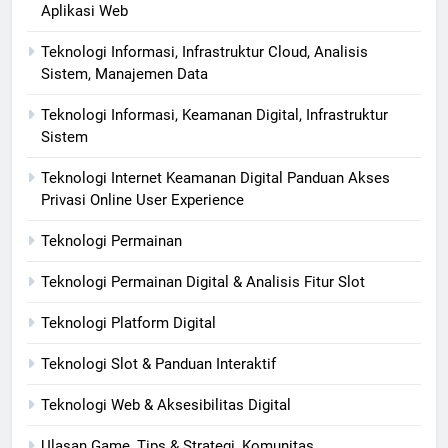
Aplikasi Web
Teknologi Informasi, Infrastruktur Cloud, Analisis
Sistem, Manajemen Data
Teknologi Informasi, Keamanan Digital, Infrastruktur
Sistem
Teknologi Internet Keamanan Digital Panduan Akses
Privasi Online User Experience
Teknologi Permainan
Teknologi Permainan Digital & Analisis Fitur Slot
Teknologi Platform Digital
Teknologi Slot & Panduan Interaktif
Teknologi Web & Aksesibilitas Digital
Ulasan Game, Tips & Strategi, Komunitas