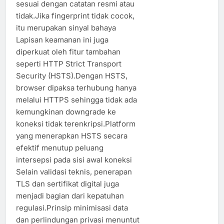
sesuai dengan catatan resmi atau
tidak.Jika fingerprint tidak cocok,
itu merupakan sinyal bahaya
Lapisan keamanan ini juga
diperkuat oleh fitur tambahan
seperti HTTP Strict Transport
Security (HSTS).Dengan HSTS,
browser dipaksa terhubung hanya
melalui HTTPS sehingga tidak ada
kemungkinan downgrade ke
koneksi tidak terenkripsi.Platform
yang menerapkan HSTS secara
efektif menutup peluang
intersepsi pada sisi awal koneksi
Selain validasi teknis, penerapan
TLS dan sertifikat digital juga
menjadi bagian dari kepatuhan
regulasi.Prinsip minimisasi data
dan perlindungan privasi menuntut