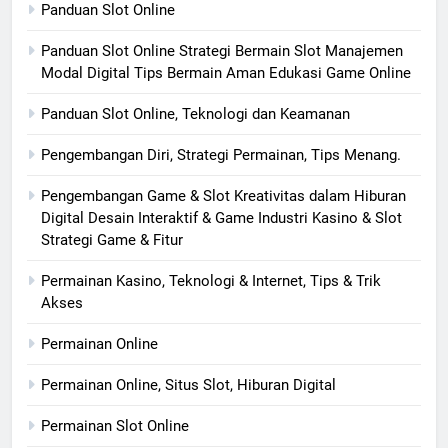
Panduan Slot Online
Panduan Slot Online Strategi Bermain Slot Manajemen
Modal Digital Tips Bermain Aman Edukasi Game Online
Panduan Slot Online, Teknologi dan Keamanan
Pengembangan Diri, Strategi Permainan, Tips Menang.
Pengembangan Game & Slot Kreativitas dalam Hiburan
Digital Desain Interaktif & Game Industri Kasino & Slot
Strategi Game & Fitur
Permainan Kasino, Teknologi & Internet, Tips & Trik
Akses
Permainan Online
Permainan Online, Situs Slot, Hiburan Digital
Permainan Slot Online