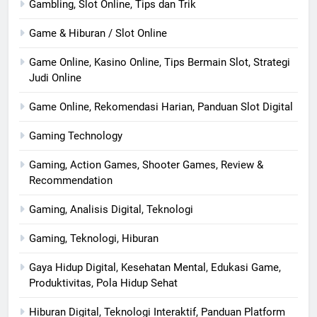
Gambling, Slot Online, Tips dan Trik
Game & Hiburan / Slot Online
Game Online, Kasino Online, Tips Bermain Slot, Strategi
Judi Online
Game Online, Rekomendasi Harian, Panduan Slot Digital
Gaming Technology
Gaming, Action Games, Shooter Games, Review &
Recommendation
Gaming, Analisis Digital, Teknologi
Gaming, Teknologi, Hiburan
Gaya Hidup Digital, Kesehatan Mental, Edukasi Game,
Produktivitas, Pola Hidup Sehat
Hiburan Digital, Teknologi Interaktif, Panduan Platform