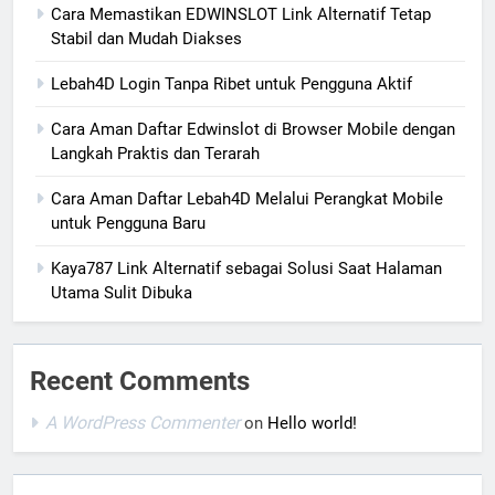
Cara Memastikan EDWINSLOT Link Alternatif Tetap
Stabil dan Mudah Diakses
Lebah4D Login Tanpa Ribet untuk Pengguna Aktif
Cara Aman Daftar Edwinslot di Browser Mobile dengan
Langkah Praktis dan Terarah
Cara Aman Daftar Lebah4D Melalui Perangkat Mobile
untuk Pengguna Baru
Kaya787 Link Alternatif sebagai Solusi Saat Halaman
Utama Sulit Dibuka
Recent Comments
A WordPress Commenter
on
Hello world!