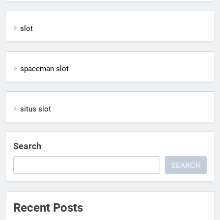
slot
spaceman slot
situs slot
Search
SEARCH
Recent Posts