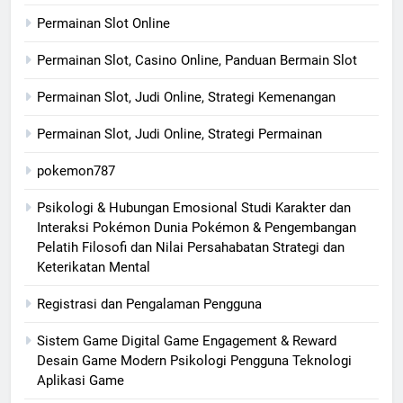
Permainan Slot Online
Permainan Slot, Casino Online, Panduan Bermain Slot
Permainan Slot, Judi Online, Strategi Kemenangan
Permainan Slot, Judi Online, Strategi Permainan
pokemon787
Psikologi & Hubungan Emosional Studi Karakter dan
Interaksi Pokémon Dunia Pokémon & Pengembangan
Pelatih Filosofi dan Nilai Persahabatan Strategi dan
Keterikatan Mental
Registrasi dan Pengalaman Pengguna
Sistem Game Digital Game Engagement & Reward
Desain Game Modern Psikologi Pengguna Teknologi
Aplikasi Game