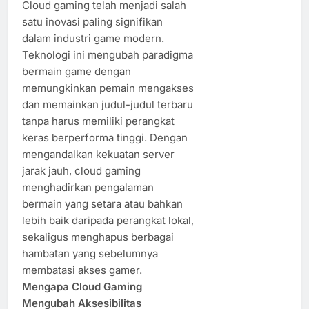
Cloud gaming telah menjadi salah
satu inovasi paling signifikan
dalam industri game modern.
Teknologi ini mengubah paradigma
bermain game dengan
memungkinkan pemain mengakses
dan memainkan judul-judul terbaru
tanpa harus memiliki perangkat
keras berperforma tinggi. Dengan
mengandalkan kekuatan server
jarak jauh, cloud gaming
menghadirkan pengalaman
bermain yang setara atau bahkan
lebih baik daripada perangkat lokal,
sekaligus menghapus berbagai
hambatan yang sebelumnya
membatasi akses gamer.
Mengapa Cloud Gaming
Mengubah Aksesibilitas