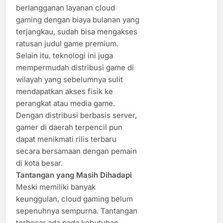
berlangganan layanan cloud
gaming dengan biaya bulanan yang
terjangkau, sudah bisa mengakses
ratusan judul game premium.
Selain itu, teknologi ini juga
mempermudah distribusi game di
wilayah yang sebelumnya sulit
mendapatkan akses fisik ke
perangkat atau media game.
Dengan distribusi berbasis server,
gamer di daerah terpencil pun
dapat menikmati rilis terbaru
secara bersamaan dengan pemain
di kota besar.
Tantangan yang Masih Dihadapi
Meski memiliki banyak
keunggulan, cloud gaming belum
sepenuhnya sempurna. Tantangan
terbesar ada pada kebutuhan