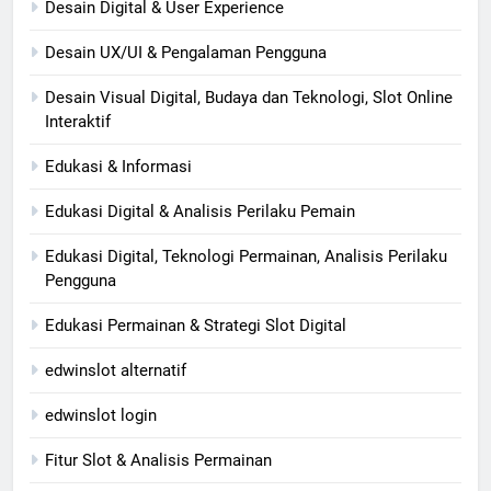
Desain Digital & User Experience
Desain UX/UI & Pengalaman Pengguna
Desain Visual Digital, Budaya dan Teknologi, Slot Online
Interaktif
Edukasi & Informasi
Edukasi Digital & Analisis Perilaku Pemain
Edukasi Digital, Teknologi Permainan, Analisis Perilaku
Pengguna
Edukasi Permainan & Strategi Slot Digital
edwinslot alternatif
edwinslot login
Fitur Slot & Analisis Permainan