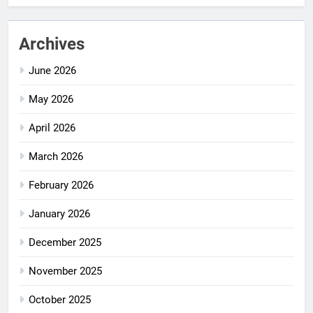
Archives
June 2026
May 2026
April 2026
March 2026
February 2026
January 2026
December 2025
November 2025
October 2025