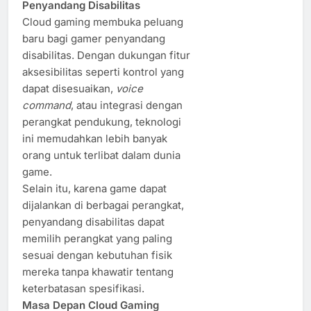
Penyandang Disabilitas
Cloud gaming membuka peluang
baru bagi gamer penyandang
disabilitas. Dengan dukungan fitur
aksesibilitas seperti kontrol yang
dapat disesuaikan,
voice
command
, atau integrasi dengan
perangkat pendukung, teknologi
ini memudahkan lebih banyak
orang untuk terlibat dalam dunia
game.
Selain itu, karena game dapat
dijalankan di berbagai perangkat,
penyandang disabilitas dapat
memilih perangkat yang paling
sesuai dengan kebutuhan fisik
mereka tanpa khawatir tentang
keterbatasan spesifikasi.
Masa Depan Cloud Gaming