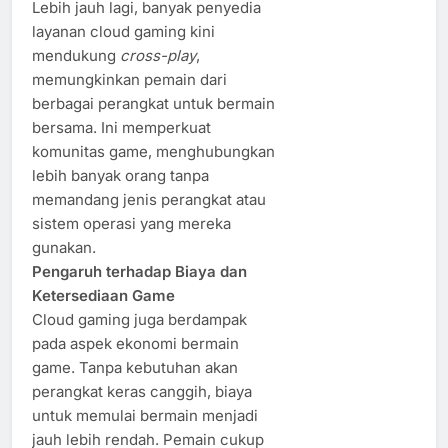
Lebih jauh lagi, banyak penyedia
layanan cloud gaming kini
mendukung
cross-play
,
memungkinkan pemain dari
berbagai perangkat untuk bermain
bersama. Ini memperkuat
komunitas game, menghubungkan
lebih banyak orang tanpa
memandang jenis perangkat atau
sistem operasi yang mereka
gunakan.
Pengaruh terhadap Biaya dan
Ketersediaan Game
Cloud gaming juga berdampak
pada aspek ekonomi bermain
game. Tanpa kebutuhan akan
perangkat keras canggih, biaya
untuk memulai bermain menjadi
jauh lebih rendah. Pemain cukup