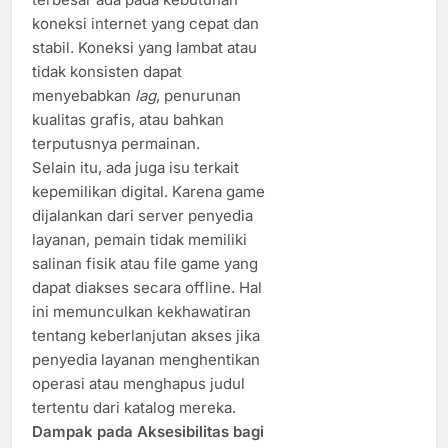
koneksi internet yang cepat dan
stabil. Koneksi yang lambat atau
tidak konsisten dapat
menyebabkan
lag
, penurunan
kualitas grafis, atau bahkan
terputusnya permainan.
Selain itu, ada juga isu terkait
kepemilikan digital. Karena game
dijalankan dari server penyedia
layanan, pemain tidak memiliki
salinan fisik atau file game yang
dapat diakses secara offline. Hal
ini memunculkan kekhawatiran
tentang keberlanjutan akses jika
penyedia layanan menghentikan
operasi atau menghapus judul
tertentu dari katalog mereka.
Dampak pada Aksesibilitas bagi