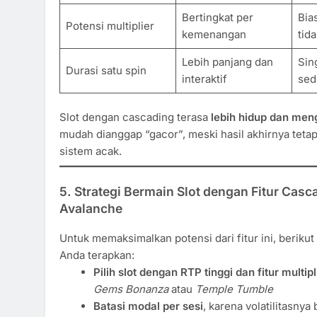
Bertingkat per
Bia
Potensi multiplier
kemenangan
tid
Lebih panjang dan
Sin
Durasi satu spin
interaktif
sed
Slot dengan cascading terasa
lebih hidup dan men
mudah dianggap “gacor”, meski hasil akhirnya tetap
sistem acak.
5.
Strategi Bermain Slot dengan Fitur Casc
Avalanche
Untuk memaksimalkan potensi dari fitur ini, berikut
Anda terapkan:
Pilih slot dengan RTP tinggi dan fitur multipl
Gems Bonanza
atau
Temple Tumble
Batasi modal per sesi
, karena volatilitasny