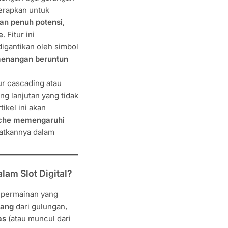
iterapkan untuk
an penuh potensi
,
e
. Fitur ini
gantikan oleh simbol
enangan beruntun
r cascading atau
ng lanjutan yang tidak
kel ini akan
nche memengaruhi
atkannya dalam
lam Slot Digital?
 permainan yang
lang
dari gulungan,
as
(atau muncul dari