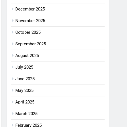
December 2025
November 2025
October 2025
September 2025
August 2025
July 2025
June 2025
May 2025
April 2025
March 2025
February 2025