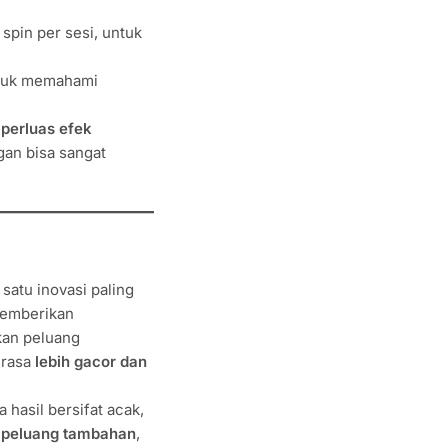
 spin per sesi, untuk
ntuk memahami
perluas efek
gan bisa sangat
 satu inovasi paling
 memberikan
kan peluang
erasa
lebih gacor dan
asil bersifat acak,
i peluang tambahan
,