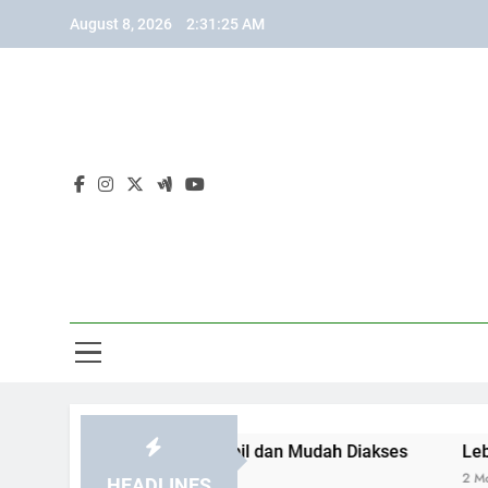
Skip
August 8, 2026
2:31:26 AM
to
content
Eil
Dapatkan I
rnatif Tetap Stabil dan Mudah Diakses
Lebah4D Login 
2 Months Ago
HEADLINES