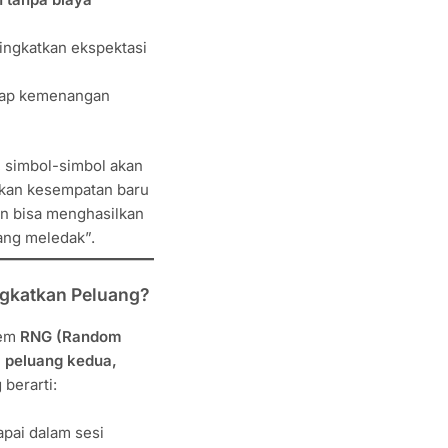
ngkatkan ekspektasi
tiap kemenangan
, simbol-simbol akan
takan kesempatan baru
an bisa menghasilkan
yang meledak”.
ingkatkan Peluang?
tem
RNG (Random
n
peluang kedua,
 berarti:
apai dalam sesi