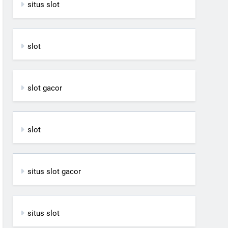
situs slot
slot
slot gacor
slot
situs slot gacor
situs slot