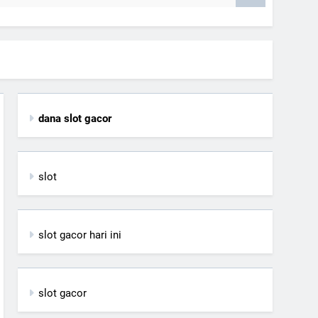
dana slot gacor
slot
slot gacor hari ini
slot gacor