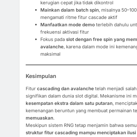
kerugian cepat jika tidak dikontrol
Mainkan dalam batch spin
, misalnya 50–100
mengamati ritme fitur cascade aktif
Manfaatkan mode demo
terlebih dahulu u
frekuensi aktivasi fitur
Fokus pada
slot dengan free spin yang mem
avalanche
, karena dalam mode ini kemenan
maksimal
Kesimpulan
Fitur
cascading dan avalanche
telah menjadi salah
signifikan dalam dunia slot digital. Mekanisme ini
kesempatan ekstra dalam satu putaran
, mencipta
kemenangan beruntun yang membuat permainan t
memuaskan
.
Meskipun sistem RNG tetap menjamin bahwa semua h
struktur fitur cascading mampu menciptakan ilus