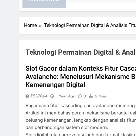
Home
Teknologi Permainan Digital & Analisis Fitu
Teknologi Permainan Digital & Anali
Slot Gacor dalam Konteks Fitur Casc
Avalanche: Menelusuri Mekanisme B
Kemenangan Digital
F5378e4
1 Year Ago
0
6 Mins
Bagaimana fitur cascading dan avalanche memeng
Artikel ini membahas peran mekanisme berantai d
peluang kemenangan, lengkap dengan analisis fitur,
dan perbandingan sistem slot modern.
Slot digital telah berevolusi jauh dari format klasi