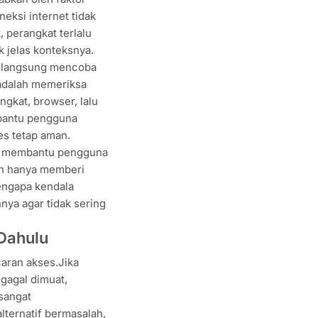
eksi internet tidak
 perangkat terlalu
 jelas konteksnya.
ak langsung mencoba
 adalah memeriksa
ngkat, browser, lalu
mbantu pengguna
s tetap aman.
rus membantu pengguna
an hanya memberi
mengapa kendala
nya agar tidak sering
 Dahulu
caran akses.Jika
 gagal dimuat,
 sangat
ternatif bermasalah,