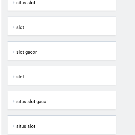
situs slot
slot
slot gacor
slot
situs slot gacor
situs slot