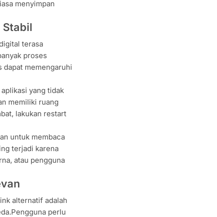
rbiasa menyimpan
 Stabil
igital terasa
 banyak proses
bis dapat memengaruhi
aplikasi yang tidak
an memiliki ruang
at, lakukan restart
aman untuk membaca
ng terjadi karena
urna, atau pengguna
evan
nk alternatif adalah
eda.Pengguna perlu