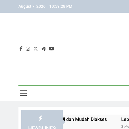
Skip
August 7, 2026
10:59:29 PM
to
content
Eil
Dapatkan I
natif Tetap Stabil dan Mudah Diakses
Lebah4D Login T
2 Months Ago
HEADLINES