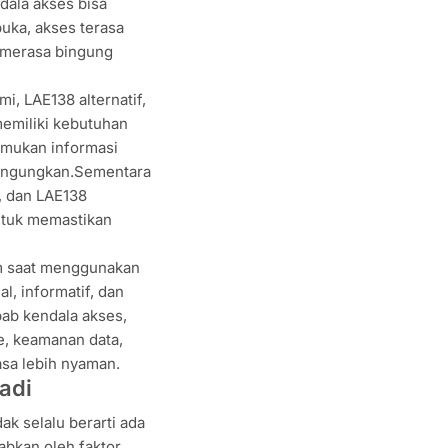
ndala akses bisa
buka, akses terasa
 merasa bingung
mi, LAE138 alternatif,
emiliki kebutuhan
emukan informasi
bingungkan.Sementara
, dan LAE138
ntuk memastikan
um saat menggunakan
l, informatif, dan
ab kendala akses,
e, keamanan data,
sa lebih nyaman.
adi
ak selalu berarti ada
abkan oleh faktor