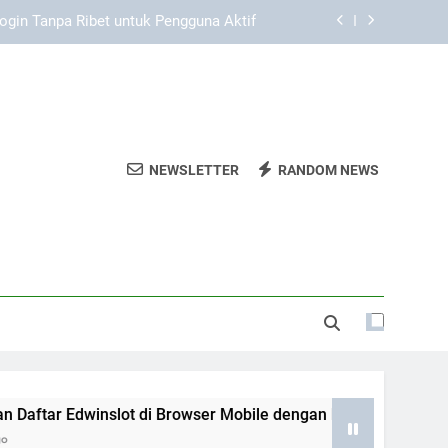
gin Tanpa Ribet untuk Pengguna Aktif
le dengan Langkah Praktis dan Terarah
Perangkat Mobile untuk Pengguna Baru
natif Tetap Stabil dan Mudah Diakses
NEWSLETTER
RANDOM NEWS
gin Tanpa Ribet untuk Pengguna Aktif
le dengan Langkah Praktis dan Terarah
Perangkat Mobile untuk Pengguna Baru
inslot di Browser Mobile dengan Langkah Praktis dan Terarah