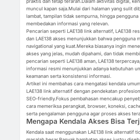
praktis dan tetap terarah.Dalam aktivitas digital, ke
muncul kapan saja.Mulai dari halaman yang sulit di
lambat, tampilan tidak sempurna, hingga pengguna
membedakan informasi yang relevan.
Pencarian seperti LAE138 link alternatif, LAE138 res
dan LAE138 akses menunjukkan bahwa pengguna m
navigational yang kuat.Mereka biasanya ingin men
akses yang jelas, mudah dipahami, dan tidak mem
pencarian seperti LAE138 aman, LAE138 terpercaya
informasi resmi menunjukkan adanya kebutuhan u
keamanan serta konsistensi informasi.
Artikel ini membahas cara mengatasi kendala um
LAE138 link alternatif dengan pendekatan profesiona
SEO-friendly.Fokus pembahasan mencakup penyeb
cara memeriksa perangkat, browser, koneksi, cach
serta pengalaman pengguna agar proses akses tera
Mengapa Kendala Akses Bisa Terj
Kendala saat menggunakan LAE138 link alternatif tid
masalah besar.Banyak hambatan akses justru diseb