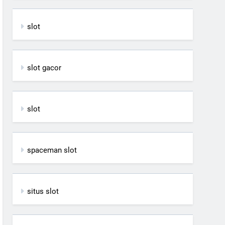
slot
slot gacor
slot
spaceman slot
situs slot