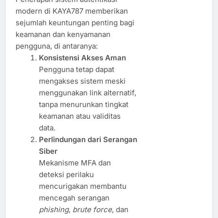
modern di KAYA787 memberikan
sejumlah keuntungan penting bagi
keamanan dan kenyamanan
pengguna, di antaranya:
Konsistensi Akses Aman
Pengguna tetap dapat
mengakses sistem meski
menggunakan link alternatif,
tanpa menurunkan tingkat
keamanan atau validitas
data.
Perlindungan dari Serangan
Siber
Mekanisme MFA dan
deteksi perilaku
mencurigakan membantu
mencegah serangan
phishing
,
brute force
, dan