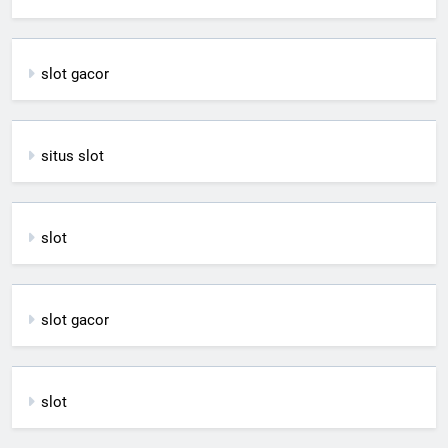
slot gacor
situs slot
slot
slot gacor
slot