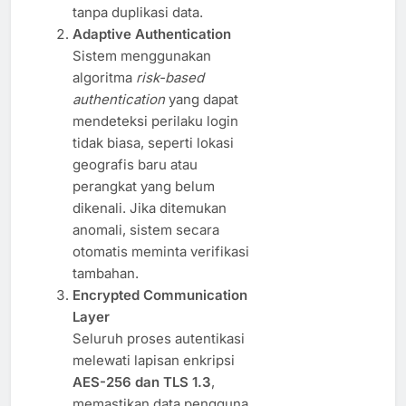
tanpa duplikasi data.
Adaptive Authentication
Sistem menggunakan
algoritma
risk-based
authentication
yang dapat
mendeteksi perilaku login
tidak biasa, seperti lokasi
geografis baru atau
perangkat yang belum
dikenali. Jika ditemukan
anomali, sistem secara
otomatis meminta verifikasi
tambahan.
Encrypted Communication
Layer
Seluruh proses autentikasi
melewati lapisan enkripsi
AES-256 dan TLS 1.3
,
memastikan data pengguna