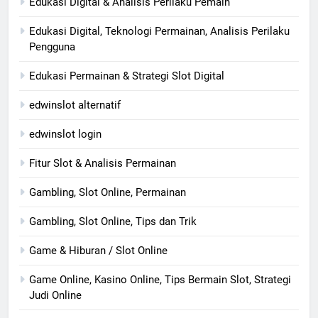
Edukasi Digital & Analisis Perilaku Pemain
Edukasi Digital, Teknologi Permainan, Analisis Perilaku
Pengguna
Edukasi Permainan & Strategi Slot Digital
edwinslot alternatif
edwinslot login
Fitur Slot & Analisis Permainan
Gambling, Slot Online, Permainan
Gambling, Slot Online, Tips dan Trik
Game & Hiburan / Slot Online
Game Online, Kasino Online, Tips Bermain Slot, Strategi
Judi Online