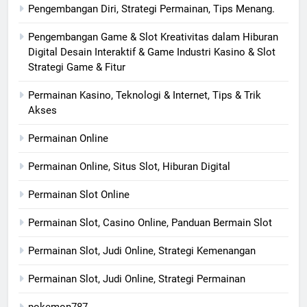
Pengembangan Diri, Strategi Permainan, Tips Menang.
Pengembangan Game & Slot Kreativitas dalam Hiburan
Digital Desain Interaktif & Game Industri Kasino & Slot
Strategi Game & Fitur
Permainan Kasino, Teknologi & Internet, Tips & Trik
Akses
Permainan Online
Permainan Online, Situs Slot, Hiburan Digital
Permainan Slot Online
Permainan Slot, Casino Online, Panduan Bermain Slot
Permainan Slot, Judi Online, Strategi Kemenangan
Permainan Slot, Judi Online, Strategi Permainan