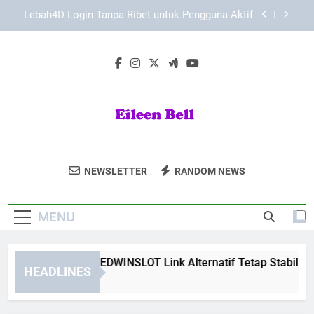
Skip
Cara Aman Daftar Edwinslot di Browser Mobile
to
dengan Langkah Praktis dan Terarah
content
Cara Aman Daftar Lebah4D Melalui Perangkat
Mobile untuk Pengguna Baru
Cara Memastikan EDWINSLOT Link Alternatif
Tetap Stabil dan Mudah Diakses
Lebah4D Login Tanpa Ribet untuk Pengguna Aktif
Cara Aman Daftar Edwinslot di Browser Mobile
dengan Langkah Praktis dan Terarah
Eileen Bell
Dapatkan Inspirasi Gaya Hidup Dan Konten
Cara Aman Daftar Lebah4D Melalui Perangkat
NEWSLETTER
RANDOM NEWS
Mobile untuk Pengguna Baru
Menarik Di Blog Eileen Bell.
MENU
ra Memastikan EDWINSLOT Link Alternatif Tetap Stabil dan M
HEADLINES
Month Ago