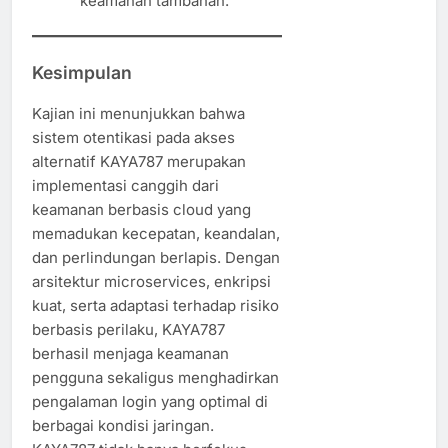
keamanan tambahan.
Kesimpulan
Kajian ini menunjukkan bahwa
sistem otentikasi pada akses
alternatif KAYA787 merupakan
implementasi canggih dari
keamanan berbasis cloud yang
memadukan kecepatan, keandalan,
dan perlindungan berlapis. Dengan
arsitektur microservices, enkripsi
kuat, serta adaptasi terhadap risiko
berbasis perilaku, KAYA787
berhasil menjaga keamanan
pengguna sekaligus menghadirkan
pengalaman login yang optimal di
berbagai kondisi jaringan.