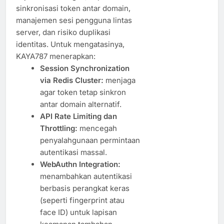
sinkronisasi token antar domain,
manajemen sesi pengguna lintas
server, dan risiko duplikasi
identitas. Untuk mengatasinya,
KAYA787 menerapkan:
Session Synchronization
via Redis Cluster:
menjaga
agar token tetap sinkron
antar domain alternatif.
API Rate Limiting dan
Throttling:
mencegah
penyalahgunaan permintaan
autentikasi massal.
WebAuthn Integration:
menambahkan autentikasi
berbasis perangkat keras
(seperti fingerprint atau
face ID) untuk lapisan