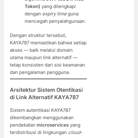
Token)
yang dilengkapi
dengan
expiry time
guna
mencegah penyalahgunaan.
Dengan struktur tersebut,
KAYA787 memastikan bahwa setiap
akses — baik melalui domain
utama maupun link alternatif —
tetap konsisten dari sisi keamanan
dan pengalaman pengguna.
Arsitektur Sistem Otentikasi
di Link Alternatif KAYA787
Sistem autentikasi KAYA787
dikembangkan menggunakan
pendekatan
microservices
yang
terdistribusi di lingkungan
cloud-