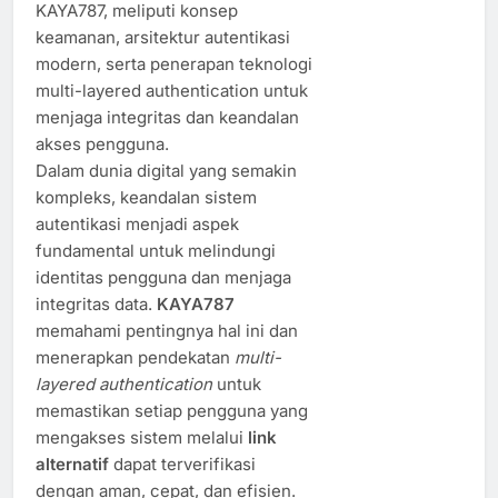
KAYA787, meliputi konsep
keamanan, arsitektur autentikasi
modern, serta penerapan teknologi
multi-layered authentication untuk
menjaga integritas dan keandalan
akses pengguna.
Dalam dunia digital yang semakin
kompleks, keandalan sistem
autentikasi menjadi aspek
fundamental untuk melindungi
identitas pengguna dan menjaga
integritas data.
KAYA787
memahami pentingnya hal ini dan
menerapkan pendekatan
multi-
layered authentication
untuk
memastikan setiap pengguna yang
mengakses sistem melalui
link
alternatif
dapat terverifikasi
dengan aman, cepat, dan efisien.