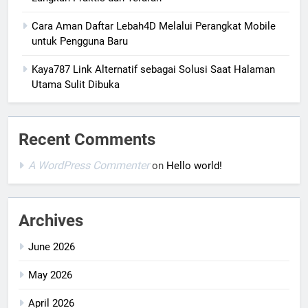
Cara Aman Daftar Lebah4D Melalui Perangkat Mobile
untuk Pengguna Baru
Kaya787 Link Alternatif sebagai Solusi Saat Halaman
Utama Sulit Dibuka
Recent Comments
A WordPress Commenter
on
Hello world!
Archives
June 2026
May 2026
April 2026