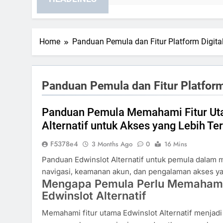
Home
Panduan Pemula dan Fitur Platform Digita
Panduan Pemula dan Fitur Platform
Panduan Pemula Memahami Fitur Ut
Alternatif untuk Akses yang Lebih Te
F5378e4
3 Months Ago
0
16 Mins
Panduan Edwinslot Alternatif untuk pemula dalam 
navigasi, keamanan akun, dan pengalaman akses y
Mengapa Pemula Perlu Memahami
Edwinslot Alternatif
Memahami fitur utama Edwinslot Alternatif menjadi