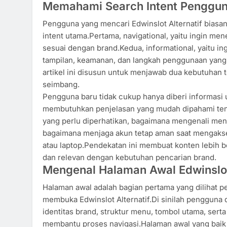
Memahami Search Intent Penggun
Pengguna yang mencari Edwinslot Alternatif biasan
intent utama.Pertama, navigational, yaitu ingin m
sesuai dengan brand.Kedua, informational, yaitu in
tampilan, keamanan, dan langkah penggunaan yang 
artikel ini disusun untuk menjawab dua kebutuhan 
seimbang.
Pengguna baru tidak cukup hanya diberi informas
membutuhkan penjelasan yang mudah dipahami tent
yang perlu diperhatikan, bagaimana mengenali men
bagaimana menjaga akun tetap aman saat mengaks
atau laptop.Pendekatan ini membuat konten lebih be
dan relevan dengan kebutuhan pencarian brand.
Mengenal Halaman Awal Edwinslot
Halaman awal adalah bagian pertama yang dilihat p
membuka Edwinslot Alternatif.Di sinilah pengguna
identitas brand, struktur menu, tombol utama, sert
membantu proses navigasi.Halaman awal yang baik 