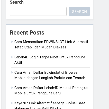
Search
SEARCH
Recent Posts
Cara Memastikan EDWINSLOT Link Alternatif
Tetap Stabil dan Mudah Diakses
Lebah4D Login Tanpa Ribet untuk Pengguna
Aktif
Cara Aman Daftar Edwinslot di Browser
Mobile dengan Langkah Praktis dan Terarah
Cara Aman Daftar Lebah4D Melalui Perangkat
Mobile untuk Pengguna Baru
Kaya787 Link Alternatif sebagai Solusi Saat
Halaman Utama Sulit Dibuka