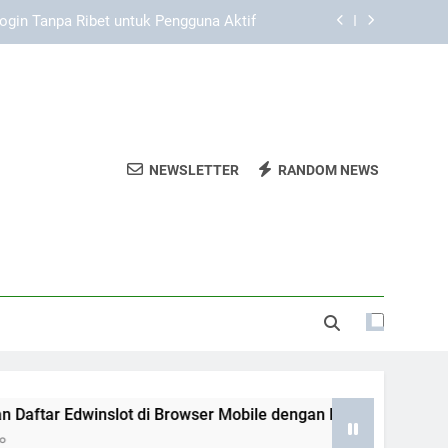
gin Tanpa Ribet untuk Pengguna Aktif
le dengan Langkah Praktis dan Terarah
Perangkat Mobile untuk Pengguna Baru
natif Tetap Stabil dan Mudah Diakses
NEWSLETTER
RANDOM NEWS
gin Tanpa Ribet untuk Pengguna Aktif
le dengan Langkah Praktis dan Terarah
Perangkat Mobile untuk Pengguna Baru
nslot di Browser Mobile dengan Langkah Praktis dan Terarah