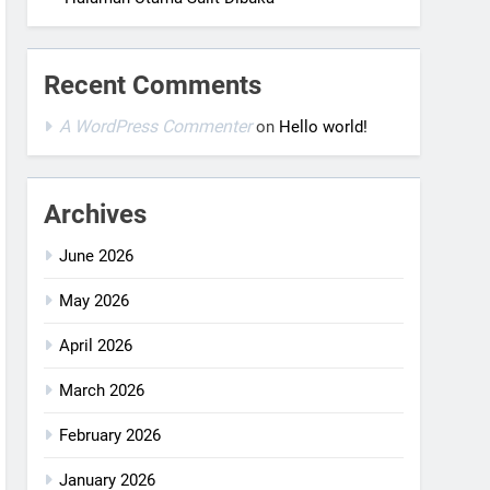
Recent Comments
A WordPress Commenter
on
Hello world!
Archives
June 2026
May 2026
April 2026
March 2026
February 2026
January 2026