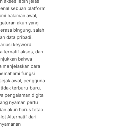
 akses lebih jelas
enal sebuah platform
ami halaman awal,
ngaturan akun yang
erasa bingung, salah
n data pribadi.
variasi keyword
alternatif akses, dan
unjukkan bahwa
a menjelaskan cara
memahami fungsi
 sejak awal, pengguna
tidak terburu-buru.
a pengalaman digital
yang nyaman perlu
 dan akun harus tetap
t Alternatif dari
kenyamanan