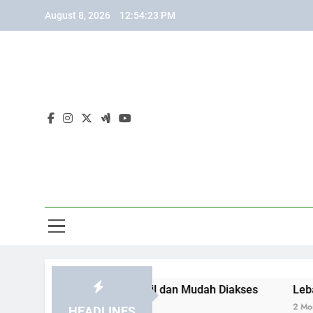
Skip
August 8, 2026
12:54:24 PM
to
content
Eil
Dapatkan I
natif Tetap Stabil dan Mudah Diakses
Lebah4D Login T
2 Months Ago
HEADLINES