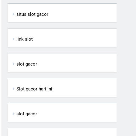
situs slot gacor
link slot
slot gacor
Slot gacor hari ini
slot gacor