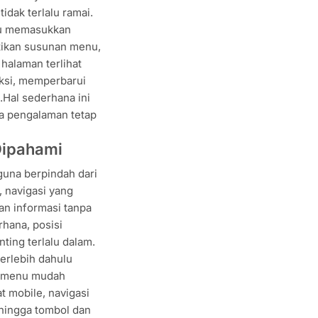
idak terlalu ramai.
au memasukkan
ikan susunan menu,
 halaman terlihat
ksi, memperbarui
.Hal sederhana ini
a pengalaman tetap
Dipahami
guna berpindah dari
, navigasi yang
 informasi tanpa
hana, posisi
ting terlalu dalam.
rlebih dahulu
ah menu mudah
 mobile, navigasi
hingga tombol dan